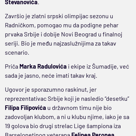
Stevanovića
.
Završio je zlatni srpski olimpijac sezonu u
Radničkom, pomogao mu da podigne pehar
prvaka Srbije i dobije Novi Beograd u finalnoj
seriji. Bio je među najzaslužnijima za takav
scenario.
Priča
Marka Radulovića
i ekipe iz Šumadije, već
sada je jasno, neće imati takav kraj.
Ugovor je sporazumno raskinut, jer
reprezentativac Srbije koji je nasledio “desetku”
Filipa Filipovića
u državnom timu nije bio
zadovoljan klubom, a ni u klubu njime, iako je sa
19 golova bio drugi strelac Lige šampiona iza
Barselonetinog veterana
Felipea Peronea
.