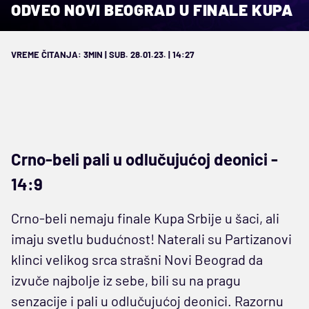
ODVEO NOVI BEOGRAD U FINALE KUPA
VREME ČITANJA: 3MIN | SUB. 28.01.23. | 14:27
Crno-beli pali u odlučujućoj deonici -
14:9
Crno-beli nemaju finale Kupa Srbije u šaci, ali
imaju svetlu budućnost! Naterali su Partizanovi
klinci velikog srca strašni Novi Beograd da
izvuče najbolje iz sebe, bili su na pragu
senzacije i pali u odlučujućoj deonici. Razornu