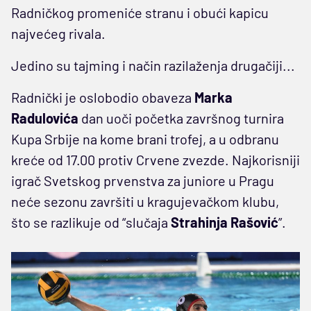
Radničkog promeniće stranu i obući kapicu
najvećeg rivala.
Jedino su tajming i način razilaženja drugačiji...
Radnički je oslobodio obaveza
Marka
Radulovića
dan uoči početka završnog turnira
Kupa Srbije na kome brani trofej, a u odbranu
kreće od 17.00 protiv Crvene zvezde. Najkorisniji
igrač Svetskog prvenstva za juniore u Pragu
neće sezonu završiti u kragujevačkom klubu,
što se razlikuje od “slučaja
Strahinja Rašović
”.