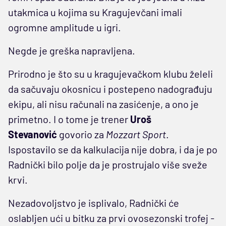
utakmica u kojima su Kragujevčani imali
ogromne amplitude u igri.
Negde je greška napravljena.
Prirodno je što su u kragujevačkom klubu želeli
da sačuvaju okosnicu i postepeno nadograđuju
ekipu, ali nisu računali na zasićenje, a ono je
primetno. I o tome je trener
Uroš
Stevanović
govorio za
Mozzart Sport
.
Ispostavilo se da kalkulacija nije dobra, i da je po
Radnički bilo polje da je prostrujalo više sveže
krvi.
Nezadovoljstvo je isplivalo, Radnički će
oslabljen ući u bitku za prvi ovosezonski trofej
-