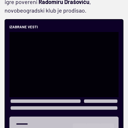
igre povereni
Radomiru Drašoviću
,
novobeogradski klub je prodisao.
IZABRANE VESTI