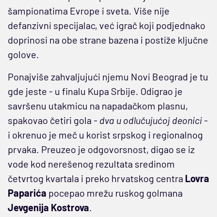
šampionatima Evrope i sveta. Više nije
defanzivni specijalac, već igrač koji podjednako
doprinosi na obe strane bazena i postiže ključne
golove.
Ponajviše zahvaljujući njemu Novi Beograd je tu
gde jeste - u finalu Kupa Srbije. Odigrao je
savršenu utakmicu na napadačkom plasnu,
spakovao četiri gola
- dva u odlučujućoj deonici -
i okrenuo je meč u korist srpskog i regionalnog
prvaka. Preuzeo je odgovorsnost, digao se iz
vode kod nerešenog rezultata sredinom
četvrtog kvartala i preko hrvatskog centra
Lovra
Paparića
pocepao mrežu ruskog golmana
Jevgenija Kostrova
.