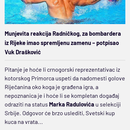
Munjevita reakcija Radničkog, za bombardera
iz Rijeke imao spremljenu zamenu – potpisao
Vuk Drašković
Pitanje je hoće li crnogorski reprezentativac iz
kotorskog Primorca uspeti da nadomesti golove
Riječanina oko koga je građena igra, a
nepoznanica je i hoće li se kompletan događaj
odraziti na status
Marka Radulovića
u selekciji
Srbije. Odgovor će brzo uslediti, Svetski kup
kuca na vrata...