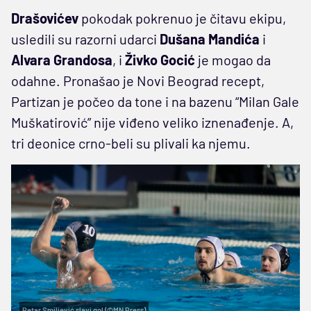
Drašovićev
pokodak pokrenuo je čitavu ekipu,
usledili su razorni udarci
Dušana Mandića
i
Alvara Grandosa
, i
Živko Gocić
je mogao da
odahne. Pronašao je Novi Beograd recept,
Partizan je počeo da tone i na bazenu “Milan Gale
Muškatirović” nije viđeno veliko iznenađenje. A,
tri deonice crno-beli su plivali ka njemu.
Petar Smiljević slavi gol (©MN Press)