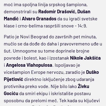
moć ima spoljna linija srpskog šampiona,
demonstrirali su
Radomir Drašović, Dušan
Mandić
i
Alvaro Granados
da su igrači svetske
klase i crno-belima raspršili snove - 14:9.
Patio je Novi Beograd do završnih pet minuta,
mučio se da dođe do daha i pravovremeno uđe u
šut. Umnogome su tome doprinele brojne
povrede i bolest, kao i izostanak
Nikole Jakšića
i
Angelosa Vlahopulosa
. Ispoljavao je
vicešampion Evrope nervozu, zaradio je
Duško
Pijetlović
direktno isključenje zbog udaranja
protivnika preko vode. Nije bilo lako
Živku
Gociću
da smiri ekipu i iskristališe postavu
sposobnu da prelomi meč. Tek kada su ključevi