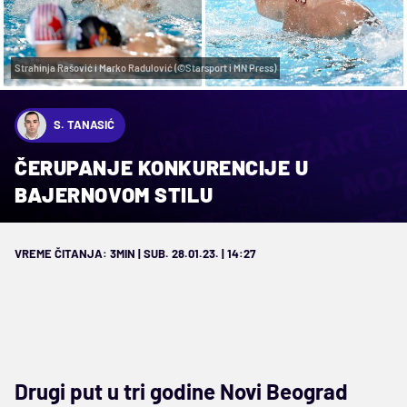
Strahinja Rašović i Marko Radulović (©Starsport i MN Press)
S. TANASIĆ
ČERUPANJE KONKURENCIJE U
BAJERNOVOM STILU
VREME ČITANJA: 3MIN | SUB. 28.01.23. | 14:27
Drugi put u tri godine Novi Beograd