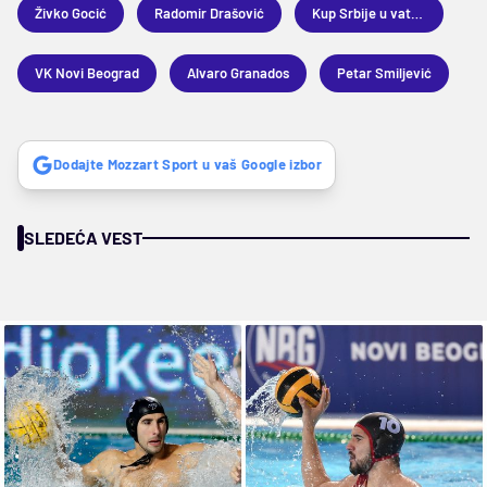
Živko Gocić
Radomir Drašović
Kup Srbije u vaterpolu
VK Novi Beograd
Alvaro Granados
Petar Smiljević
Dodajte Mozzart Sport u vaš Google izbor
SLEDEĆA VEST