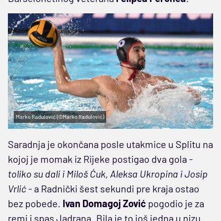
Marko Radulović (©Marko Radulović)
Saradnja je okončana posle utakmice u Splitu na
kojoj je momak iz Rijeke postigao dva gola
-
toliko su dali i Miloš Ćuk, Aleksa Ukropina i Josip
Vrlić -
a Radnički šest sekundi pre kraja ostao
bez pobede.
Ivan Domagoj Zović
pogodio je za
remi i spas Jadrana. Bila je to još jedna u nizu