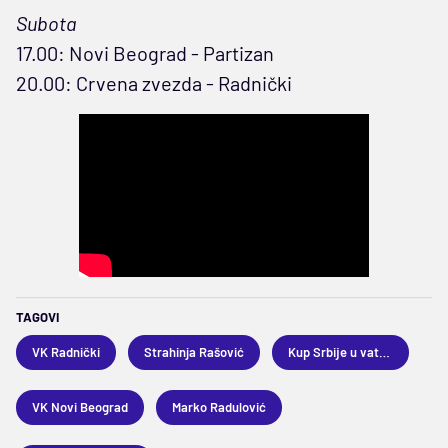
Subota
17.00: Novi Beograd - Partizan
20.00: Crvena zvezda - Radnički
TAGOVI
VK Radnički
Strahinja Rašović
Kup Srbije u vaterpolu
VK Novi Beograd
Marko Radulović