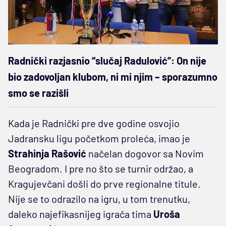
Radnički razjasnio “slučaj Radulović”: On nije
bio zadovoljan klubom, ni mi njim – sporazumno
smo se razišli
Kada je Radnički pre dve godine osvojio
Jadransku ligu početkom proleća, imao je
Strahinja Rašović
načelan dogovor sa Novim
Beogradom. I pre no što se turnir održao, a
Kragujevčani došli do prve regionalne titule.
Nije se to odrazilo na igru, u tom trenutku,
daleko najefikasnijeg igrača tima
Uroša