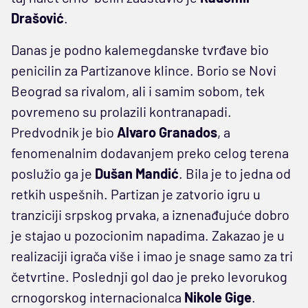
Drašović
.
Danas je podno kalemegdanske tvrđave bio
penicilin za Partizanove klince. Borio se Novi
Beograd sa rivalom, ali i samim sobom, tek
povremeno su prolazili kontranapadi.
Predvodnik je bio
Alvaro Granados
, a
fenomenalnim dodavanjem preko celog terena
poslužio ga je
Dušan Mandić
. Bila je to jedna od
retkih uspešnih. Partizan je zatvorio igru u
tranziciji srpskog prvaka, a iznenađujuće dobro
je stajao u pozocionim napadima. Zakazao je u
realizaciji igrača više i imao je snage samo za tri
četvrtine. Poslednji gol dao je preko levorukog
crnogorskog internacionalca
Nikole Gige
.