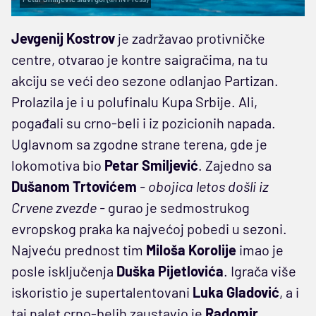
Jevgenij Kostrov
je zadržavao protivničke
centre, otvarao je kontre saigračima, na tu
akciju se veći deo sezone odlanjao Partizan.
Prolazila je i u polufinalu Kupa Srbije. Ali,
pogađali su crno-beli i iz pozicionih napada.
Uglavnom sa zgodne strane terena, gde je
lokomotiva bio
Petar Smiljević
. Zajedno sa
Dušanom Trtovićem
- obojica letos došli iz
Crvene zvezde -
gurao je sedmostrukog
evropskog praka ka najvećoj pobedi u sezoni.
Najveću prednost tim
Miloša Korolije
imao je
posle isključenja
Duška Pijetlovića
. Igrača više
iskoristio je supertalentovani
Luka Gladović
, a i
taj nalet crno-belih zaustavio je
Radomir