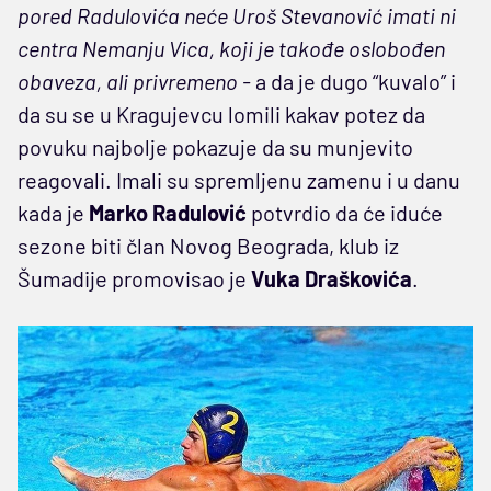
pored Radulovića neće Uroš Stevanović imati ni
centra Nemanju Vica, koji je takođe oslobođen
obaveza, ali privremeno -
a da je dugo “kuvalo” i
da su se u Kragujevcu lomili kakav potez da
povuku najbolje pokazuje da su munjevito
reagovali. Imali su spremljenu zamenu i u danu
kada je
Marko Radulović
potvrdio da će iduće
sezone biti član Novog Beograda, klub iz
Šumadije promovisao je
Vuka Draškovića
.