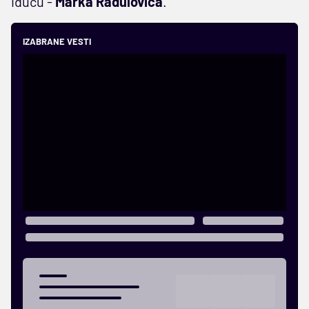
iduću -
Marka Radulovića
.
IZABRANE VESTI