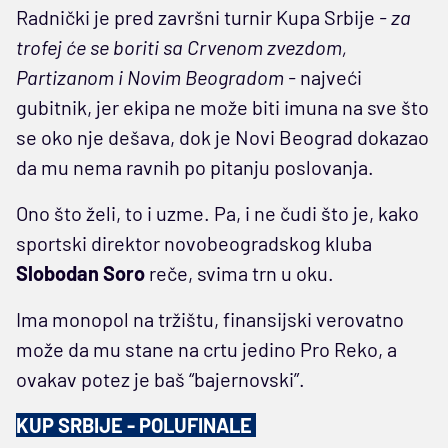
Radnički je pred završni turnir Kupa Srbije
- za
trofej će se boriti sa Crvenom zvezdom,
Partizanom i Novim Beogradom -
najveći
gubitnik, jer ekipa ne može biti imuna na sve što
se oko nje dešava, dok je Novi Beograd dokazao
da mu nema ravnih po pitanju poslovanja.
Ono što želi, to i uzme. Pa, i ne čudi što je, kako
sportski direktor novobeogradskog kluba
Slobodan Soro
reče, svima trn u oku.
Ima monopol na tržištu, finansijski verovatno
može da mu stane na crtu jedino Pro Reko, a
ovakav potez je baš “bajernovski”.
KUP SRBIJE - POLUFINALE