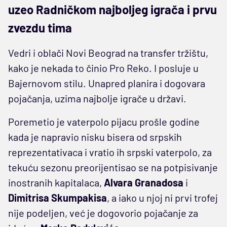
uzeo Radničkom najboljeg igrača i prvu
zvezdu tima
Vedri i oblači Novi Beograd na transfer tržištu,
kako je nekada to činio Pro Reko. I posluje u
Bajernovom stilu. Unapred planira i dogovara
pojačanja, uzima najbolje igrače u državi.
Poremetio je vaterpolo pijacu prošle godine
kada je napravio nisku bisera od srpskih
reprezentativaca i vratio ih srpski vaterpolo, za
tekuću sezonu preorijentisao se na potpisivanje
inostranih kapitalaca,
Alvara Granadosa
i
Dimitrisa Skumpakisa
, a iako u njoj ni prvi trofej
nije podeljen, već je dogovorio pojačanje za