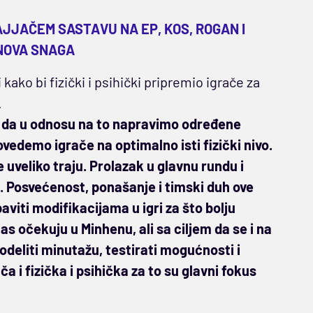
AJJAČEM SASTAVU NA EP, KOS, ROGAN I
NOVA SNAGA
kako bi fizički i psihički pripremio igrače za
.
i da u odnosu na to napravimo određene
vedemo igrače na optimalno isti fizički nivo.
e uveliko traju. Prolazak u glavnu rundu i
an. Posvećenost, ponašanje i timski duh ove
viti modifikacijama u igri za što bolju
s očekuju u Minhenu, ali sa ciljem da se i na
odeliti minutažu, testirati mogućnosti i
 i fizička i psihička za to su glavni fokus