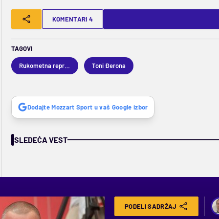
KOMENTARI 4
TAGOVI
Rukometna reprezentacija Srbije
Toni Đerona
Dodajte Mozzart Sport u vaš Google izbor
SLEDEĆA VEST
PODELI SADRŽAJ