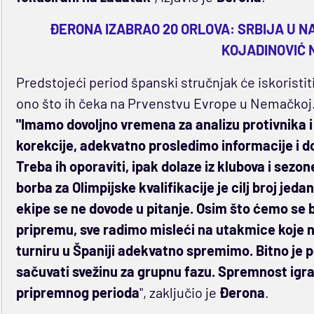
ĐERONA IZABRAO 20 ORLOVA: SRBIJA U N
KOJADINOVIĆ 
Predstojeći period španski stručnjak će iskoristiti 
ono što ih čeka na Prvenstvu Evrope u Nemačkoj
"Imamo dovoljno vremena za analizu protivnika 
korekcije, adekvatno prosledimo informacije i do
Treba ih oporaviti, ipak dolaze iz klubova i sezon
borba za Olimpijske kvalifikacije je cilj broj jed
ekipe se ne dovode u pitanje. Osim što ćemo se ba
pripremu, sve radimo misleći na utakmice koje na
turniru u Španiji adekvatno spremimo. Bitno je p
sačuvati svežinu za grupnu fazu. Spremnost igrača
pripremnog perioda
", zaključio je
Đerona
.