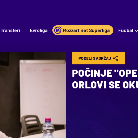
Transferi
Evroliga
Mozzart Bet Superliga
Fudbal
PODELI SADRŽAJ
POČINJE "OP
ORLOVI SE OK