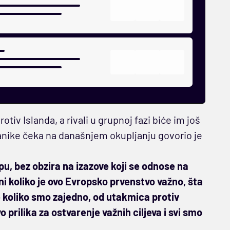
otiv Islanda, a rivali u grupnoj fazi biće im još
anike čeka na današnjem okupljanju govorio je
, bez obzira na izazove koji se odnose na
ni koliko je ovo Evropsko prvenstvo važno, šta
ne koliko smo zajedno, od utakmica protiv
 prilika za ostvarenje važnih ciljeva i svi smo