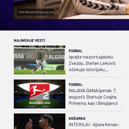
Toni Đerona (©rss.org.rs)
NAJNOVIJE VESTI
FUDBAL
Igrajte na portugalsku
Zvezdu, Stefan Leković
očekuje istorijsku
sezonu
FUDBAL
NAJAVA DANA (petak, 7.
avgust): Startuje Cvajta,
Primeira, kao i Belgijanci
KOŠARKA
INTERVJU - Ajzea Kenan: