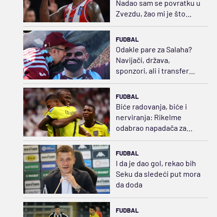
Nadao sam se povratku u
Zvezdu, žao mi je što
neće videti moje novo
telo
FUDBAL
Odakle pare za Salaha?
Navijači, država,
sponzori, ali i transfer
politika
FUDBAL
Biće radovanja, biće i
nerviranja: Rikelme
odabrao napadača za
Boku i razbuktao požar
strasti
FUDBAL
I da je dao gol, rekao bih
Seku da sledeći put mora
da doda
FUDBAL