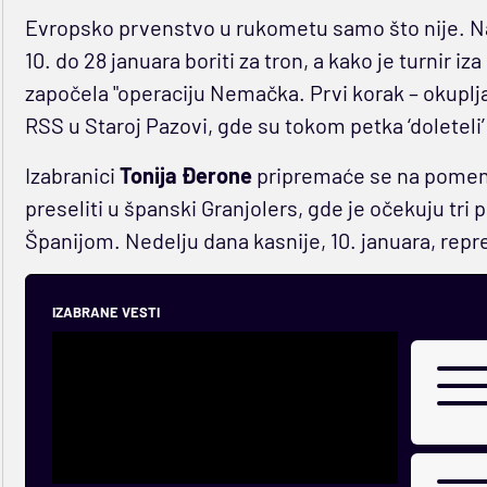
Evropsko prvenstvo u rukometu samo što nije. Na
10. do 28 januara boriti za tron, a kako je turnir i
započela "operaciju Nemačka. Prvi korak – okuplj
RSS u Staroj Pazovi, gde su tokom petka ‘doleteli’ 
Izabranici
Tonija Đerone
pripremaće se na pomenu
preseliti u španski Granjolers, gde je očekuju tri
Španijom. Nedelju dana kasnije, 10. januara, rep
IZABRANE VESTI