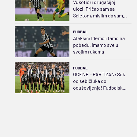
Vukotić u drugačijoj
ulozi: Pričao sam sa
Saletom, mislim da sam
opravdao tu poziciju
FUDBAL
Aleksić: Idemo i tamo na
pobedu, imamo sve u
svojim rukama
FUDBAL
OCENE – PARTIZAN: Sek
od sebičluka do
oduševljenja! Fudbalski
švrća Kostić