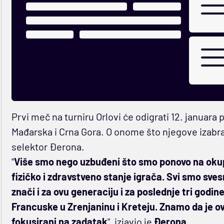
Prvi meč na turniru Orlovi će odigrati 12. januara pr
Mađarska i Crna Gora. O onome što njegove izabr
selektor Đerona.
"
Više smo nego uzbuđeni što smo ponovo na okupu
fizičko i zdravstveno stanje igrača. Svi smo sves
znači i za ovu generaciju i za poslednje tri godi
Francuske u Zrenjaninu i Kreteju. Znamo da je ovo
fokusirani na zadatak
", izjavio je
Đerona
.