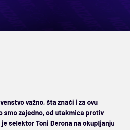
venstvo važno, šta znači i za ovu
iko smo zajedno, od utakmica protiv
o je selektor Toni Đerona na okupljanju