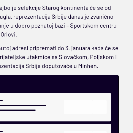
jbolje selekcije Starog kontinenta će se od
za ugla, reprezentacija Srbije danas je zvanično
anje u dobro poznatoj bazi – Sportskom centru
Orlovi.
toj adresi pripremati do 3. januara kada će se
 prijateljske utakmice sa Slovačkom, Poljskom i
rezentacija Srbije doputovaće u Minhen.