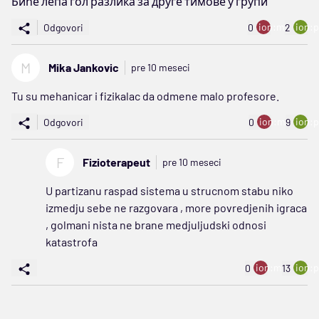
Биће лепа гол разлика за друге тимове у групи
ion:minus
ion:p
Odgovori
0
2
M
Mika Jankovic
pre 10 meseci
Tu su mehanicar i fizikalac da odmene malo profesore.
ion:minus
ion:p
Odgovori
0
9
F
Fizioterapeut
pre 10 meseci
U partizanu raspad sistema u strucnom stabu niko
izmedju sebe ne razgovara , more povredjenih igraca
, golmani nista ne brane medjuljudski odnosi
katastrofa
ion:minus
ion:p
0
13