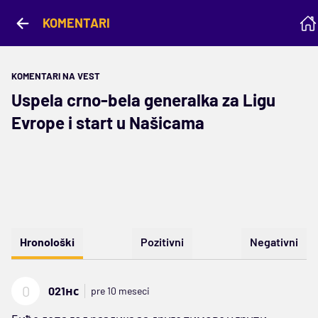
KOMENTARI
KOMENTARI NA VEST
Uspela crno-bela generalka za Ligu
Evrope i start u Našicama
Hronološki
Pozitivni
Negativni
0
021нс
pre 10 meseci