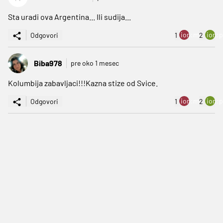
Sta uradi ova Argentina... Ili sudija...
ion:minus
ion:p
Odgovori
1
2
Biba978
pre oko 1 mesec
Kolumbija zabavljaci!!!Kazna stize od Svice.
ion:minus
ion:p
Odgovori
1
2