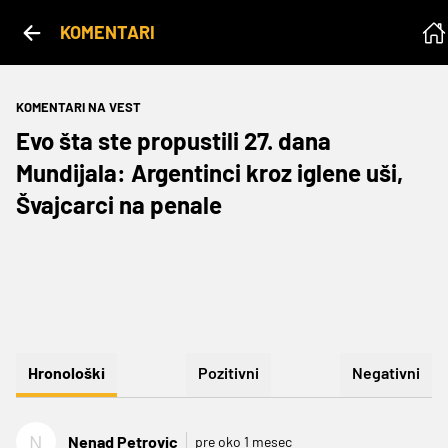
KOMENTARI
KOMENTARI NA VEST
Evo šta ste propustili 27. dana
Mundijala: Argentinci kroz iglene uši,
Švajcarci na penale
Hronološki
Pozitivni
Negativni
N
Nenad Petrovic
pre oko 1 mesec