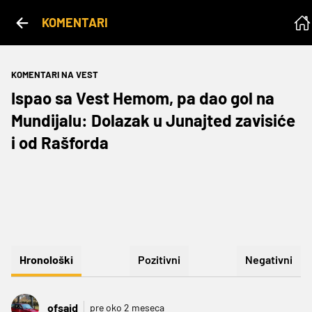
KOMENTARI
KOMENTARI NA VEST
Ispao sa Vest Hemom, pa dao gol na
Mundijalu: Dolazak u Junajted zavisiće
i od Rašforda
Hronološki
Pozitivni
Negativni
ofsajd
pre oko 2 meseca