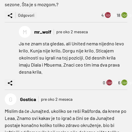
sezone. Šta je s mozgom,?
ion:minus
ion:p
Odgovori
4
18
M
mr_wolf
pre oko 2 meseca
Ja ne znam sta gledas, ali United nema nijedno levo
krilo. Kunja nije krilo, Dorgu nije krilo. Sticajem
okolnosti su igrali na toj poziciji. Od desnih krila
imaju Diala i Mbuema. Znaci ceo tim ima dva prava
desna krila.
ion:minus
ion:p
0
6
G
Gostica
pre oko 2 meseca
Mislim da će Junajted, ukoliko se reši Rašforda, da krene po
Leaa. Znamo svi kakav je to igrač a čini se da Junajted
postaje konačno koliko toliko zdravo okruženje, bio bi