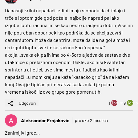
Današnji krilni napadači jedini imaju slobodu da driblaju i
trče s loptom gde god požele, najbolje napred pa iako
izgube loptu računa im se kao nešto uradjeno dobro.Više im
nije potreban dobar bek kao podrška da se akcija završi
centaršutom. Može da centrira, može da ide na gol a može i
da izgubi loptu, sve im se računa kao "uspešna"
akcija...svaka ekipa ih ima po 4-5oro a jedva da sastave dve
utakmice s prelaznom ocenom. Dakle, ako nisi kvalitetan
sprinter u atletici, uvek ima mesta u fudbalu kao krilni
napadači...u mom kraju se kaže "kasačko grlo" da ne kažem
konj!Ovaj je tipičan primerak za sada, mlad je paima
vremena iskoči iz ove grupe gore pomenutih.
ion:minus
ion:p
Odgovori
1
9
Aleksandar Ernjakovic
pre oko 2 meseca
Zanimljiv igrac...