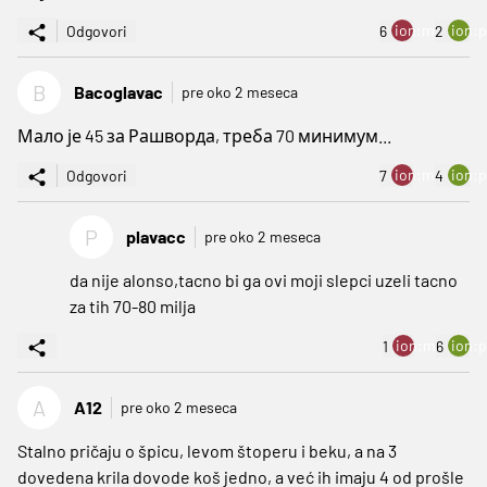
ion:minus
ion:p
Odgovori
6
2
B
Bacoglavac
pre oko 2 meseca
Мало је 45 за Рашворда, треба 70 минимум...
ion:minus
ion:p
Odgovori
7
4
P
plavacc
pre oko 2 meseca
da nije alonso,tacno bi ga ovi moji slepci uzeli tacno
za tih 70-80 milja
ion:minus
ion:p
1
6
A
A12
pre oko 2 meseca
Stalno pričaju o špicu, levom štoperu i beku, a na 3
dovedena krila dovode koš jedno, a već ih imaju 4 od prošle