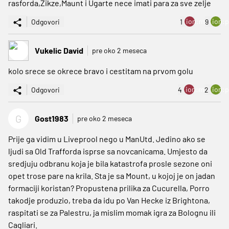
rasforda,Zikze,Maunt i Ugarte nece imati para za sve zelje
ion:minus
ion:p
Odgovori
1
9
Vukelic David
pre oko 2 meseca
kolo srece se okrece bravo i cestitam na prvom golu
ion:minus
ion:p
Odgovori
4
2
G
Gost1983
pre oko 2 meseca
Prije ga vidim u Liveprool nego u ManUtd. Jedino ako se
ljudi sa Old Trafforda isprse sa novcanicama. Umjesto da
sredjuju odbranu koja je bila katastrofa prosle sezone oni
opet trose pare na krila. Sta je sa Mount, u kojoj je on jadan
formaciji koristan? Propustena prilika za Cucurella, Porro
takodje produzio, treba da idu po Van Hecke iz Brightona,
raspitati se za Palestru, ja mislim momak igra za Bolognu ili
Cagliari.