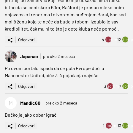
jeftiniji od Samervila koji realno nije dokazao ništa toliko
bitno da se ceni skoro 60m. Rašford je prosuo mleko onim
objavama o trenerima i otvorenim nuđenjem Barsi, kao kad
moliš ženu koja te neće da bude s tobom, izgubio je sav
kredibilitet, čak mu ni to što je dete kluba neće pomoći.
ion:minus
ion:p
Odgovori
4
12
Japanac
pre oko 2 meseca
Po ovom portalu ispada da će pola Evrope doći u
Manchester United,biće 3-4 pojačanja najviše
ion:minus
ion:p
Odgovori
3
7
M
Mandic60
pre oko 2 meseca
Dečko je jako dobar igrač
ion:minus
ion:p
Odgovori
1
13