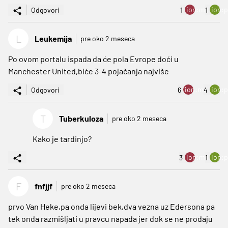
ion:minus
ion:p
Odgovori
1
1
L
Leukemija
pre oko 2 meseca
Po ovom portalu ispada da će pola Evrope doći u
Manchester United,biće 3-4 pojačanja najviše
ion:minus
ion:p
Odgovori
6
4
T
Tuberkuloza
pre oko 2 meseca
Kako je tardinjo?
ion:minus
ion:p
3
1
F
fnfjjf
pre oko 2 meseca
prvo Van Heke,pa onda lijevi bek,dva vezna uz Edersona pa
tek onda razmišljati u pravcu napada jer dok se ne prodaju