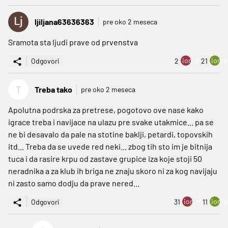
ljiljana63636363
pre oko 2 meseca
Sramota sta ljudi prave od prvenstva
ion:minus
ion:p
Odgovori
2
21
T
Treba tako
pre oko 2 meseca
Apolutna podrska za pretrese, pogotovo ove nase kako
igrace treba i navijace na ulazu pre svake utakmice... pa se
ne bi desavalo da pale na stotine baklji, petardi, topovskih
itd... Treba da se uvede red neki... zbog tih sto im je bitnija
tuca i da rasire krpu od zastave grupice iza koje stoji 50
neradnika a za klub ih briga ne znaju skoro ni za kog navijaju
ni zasto samo dodju da prave nered...
ion:minus
ion:p
Odgovori
31
11