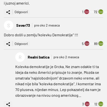
i juznoj americi.
ion:minus
ion:p
Odgovori
1
72
S
Sever73
pre oko 2 meseca
Dobro došli u zemlju"kolevku Demokratije" !!!
ion:minus
ion:p
Odgovori
5
89
R
Realni batica
pre oko 2 meseca
Kolevka demokratije je Grcka. Ne znam odakle ti ta
ideja da neko Americi pripisuje to zvanje. Mozda se
smatrala "najslobodnijom" drzavom neko vreme, ali
nikad nije bila "kolevka demokratije". I komentar ima
70 pluseva, nijedan minus. Lep pokazatelj da nam je
obrazovanje na nivou onog americkog...
ion:minus
ion:p
3
12