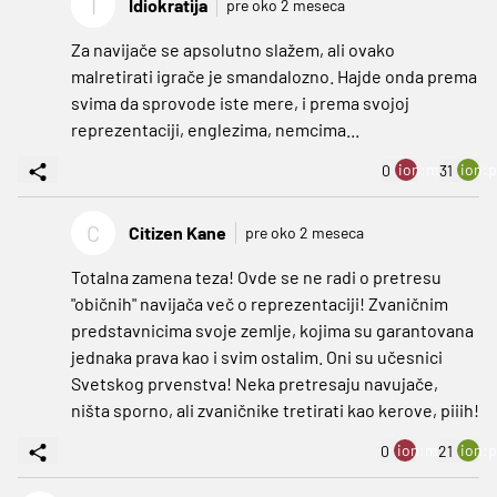
I
Idiokratija
pre oko 2 meseca
Za navijače se apsolutno slažem, ali ovako
malretirati igrače je smandalozno. Hajde onda prema
svima da sprovode iste mere, i prema svojoj
reprezentaciji, englezima, nemcima...
ion:minus
ion:p
0
31
C
Citizen Kane
pre oko 2 meseca
Totalna zamena teza! Ovde se ne radi o pretresu
"običnih" navijača več o reprezentaciji! Zvaničnim
predstavnicima svoje zemlje, kojima su garantovana
jednaka prava kao i svim ostalim. Oni su učesnici
Svetskog prvenstva! Neka pretresaju navujače,
ništa sporno, ali zvaničnike tretirati kao kerove, piiih!
ion:minus
ion:p
0
21