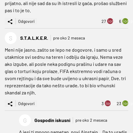
prijatno, ali nije sad da su ih istresli iz gaća, prošao službeni
pas i to je to.
ion:minus
ion:p
Odgovori
27
6
S
S.T.A.L.K.E.R.
pre oko 2 meseca
Meni nije jasno, zašto se lepo ne dogovore, i samo u sred
utakmice svi sednu na teren i odbiju da igraju. Nema veze
ako izgube, ali posle neka podignu prašinu i udare na sav
glas o torturi koju prolaze. FIFA ekstremno vodi računa o
svom rejtingu i da sve bude uvijeno u ukrasni papir. Dve, tri
reprezentacije da tako nešto urade, to bi bio vrhunski
skandal za njih.
ion:minus
ion:p
Odgovori
3
23
G
Gospodin iskusni
pre oko 2 meseca
A jesi ti mnogo pametan, novi Ajnstajn... Da to uradis