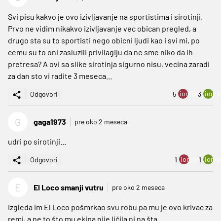
Svi pisu kakvo je ovo izivljavanje na sportistima i sirotinji.
Prvo ne vidim nikakvo izivljavanje vec obican pregled, a
drugo sta su to sportisti nego obicni ljudi kao i svi mi, po
cemu su to oni zasluzili privilagiju da ne sme niko da ih
pretresa? A ovi sa slike sirotinja sigurno nisu, vecina zaradi
za dan sto vi radite 3 meseca...
ion:minus
ion:p
Odgovori
5
3
G
gaga1973
pre oko 2 meseca
udri po sirotinji...
ion:minus
ion:p
Odgovori
1
1
E
El Loco smanji vutru
pre oko 2 meseca
Izgleda im El Loco pošmrkao svu robu pa mu je ovo krivac za
remi, a ne to što mu ekipa nije ličila ni na šta.