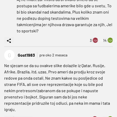
postupa sa fudbalerima amerike bilo gde u svetu. To
bi bio skandal nad skandalima. Plus koliko znam oni
ne podlezu doping testovima na velikim
takmicenjima jer njihova drzava garantuje za njih. Jel
to sportski?
ion:minus
ion:p
3
14
G
Gost1983
pre oko 2 meseca
Ne sjecam se da su ovakve slike dolazile iz Qatar, Rusije,
Afrike, Brazila, itd, uzas. Prvo ameri da prodju kroz svoje
redove pa onda ostali. Ne znam kakve su posljedice od
strane FIFA, ali sve ove reprezentacije koje su bile pod
nekim pretresom/zabranom da se pokupe i napuste
prvenstvo i bojkot. Siguran sam da bi jos neke
reprezentacije pridruzile toj odluci, pa neka im mama i tata
igraju.