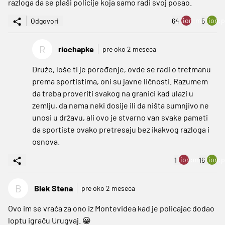
razloga da se plaši policije koja samo radi svoj posao.
ion:minus
ion:p
Odgovori
64
5
R
riochapke
pre oko 2 meseca
Druže, loše ti je poređenje, ovde se radi o tretmanu
prema sportistima, oni su javne ličnosti. Razumem
da treba proveriti svakog na granici kad ulazi u
zemlju, da nema neki dosije ili da ništa sumnjivo ne
unosi u državu, ali ovo je stvarno van svake pameti
da sportiste ovako pretresaju bez ikakvog razloga i
osnova.
ion:minus
ion:p
1
16
B
Blek Stena
pre oko 2 meseca
Ovo im se vraća za ono iz Montevidea kad je policajac dodao
loptu igraču Urugvaj. 😀