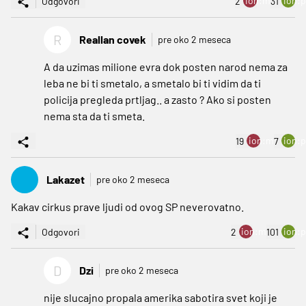
ion:minus
ion:p
Odgovori
2
31
R
Reallan covek
pre oko 2 meseca
A da uzimas milione evra dok posten narod nema za
leba ne bi ti smetalo, a smetalo bi ti vidim da ti
policija pregleda prtljag.. a zasto ? Ako si posten
nema sta da ti smeta.
ion:minus
ion:p
19
7
Lakazet
pre oko 2 meseca
Kakav cirkus prave ljudi od ovog SP neverovatno.
ion:minus
ion:p
Odgovori
2
101
D
Dzi
pre oko 2 meseca
nije slucajno propala amerika sabotira svet koji je