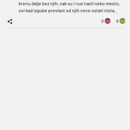
krenu dalje bez njih, cak su i rusi nasli neko mesto,
ovi kad izgube prevlast od njih nece ostati nista..
ion:minus
ion:p
0
6