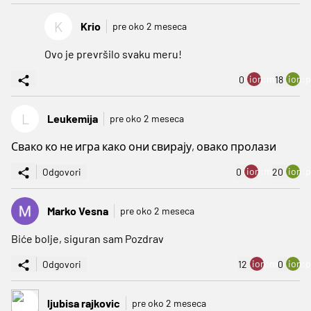
K
Krio
pre oko 2 meseca
Ovo je prevršilo svaku meru!
ion:minus
ion:p
0
18
L
Leukemija
pre oko 2 meseca
Свако ко не игра како они свирају, овако пролази
ion:minus
ion:p
Odgovori
0
20
Marko Vesna
pre oko 2 meseca
Biće bolje, siguran sam Pozdrav
ion:minus
ion:p
Odgovori
12
0
ljubisa rajkovic
pre oko 2 meseca