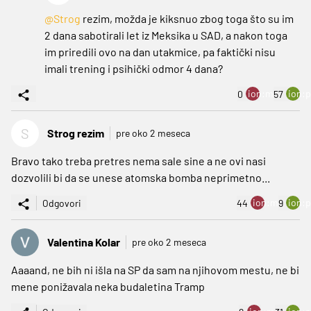
@Strog
rezim, možda je kiksnuo zbog toga što su im
2 dana sabotirali let iz Meksika u SAD, a nakon toga
im priredili ovo na dan utakmice, pa faktički nisu
imali trening i psihički odmor 4 dana?
ion:minus
ion:p
0
57
S
Strog rezim
pre oko 2 meseca
Bravo tako treba pretres nema sale sine a ne ovi nasi
dozvolili bi da se unese atomska bomba neprimetno...
ion:minus
ion:p
Odgovori
44
9
Valentina Kolar
pre oko 2 meseca
Aaaand, ne bih ni išla na SP da sam na njihovom mestu, ne bi
mene ponižavala neka budaletina Tramp