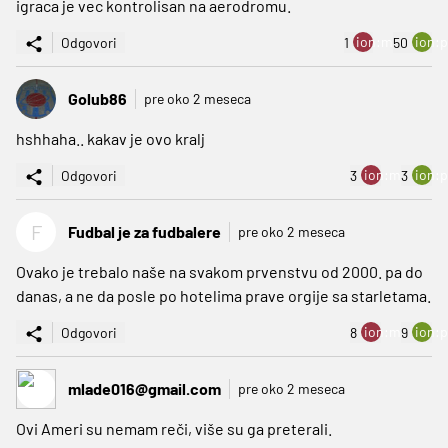
igraca je vec kontrolisan na aerodromu.
ion:minus
ion:p
Odgovori
1
50
Golub86
pre oko 2 meseca
hshhaha.. kakav je ovo kralj
ion:minus
ion:p
Odgovori
3
3
F
Fudbal je za fudbalere
pre oko 2 meseca
Ovako je trebalo naše na svakom prvenstvu od 2000. pa do
danas, a ne da posle po hotelima prave orgije sa starletama.
ion:minus
ion:p
Odgovori
8
9
mlade016@gmail.com
pre oko 2 meseca
Ovi Ameri su nemam reči, više su ga preterali.