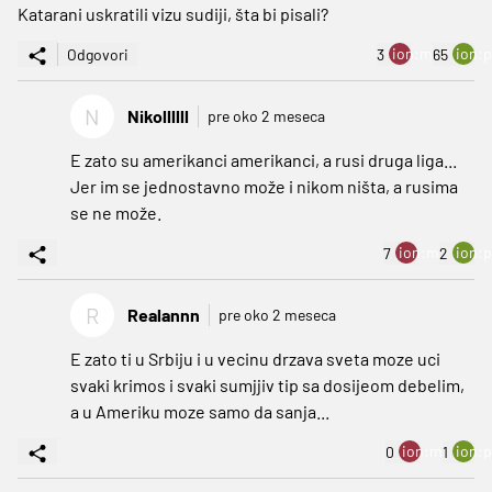
Katarani uskratili vizu sudiji, šta bi pisali?
ion:minus
ion:p
Odgovori
3
65
N
Nikollllll
pre oko 2 meseca
E zato su amerikanci amerikanci, a rusi druga liga...
Jer im se jednostavno može i nikom ništa, a rusima
se ne može.
ion:minus
ion:p
7
2
R
Realannn
pre oko 2 meseca
E zato ti u Srbiju i u vecinu drzava sveta moze uci
svaki krimos i svaki sumjjiv tip sa dosijeom debelim,
a u Ameriku moze samo da sanja...
ion:minus
ion:p
0
1