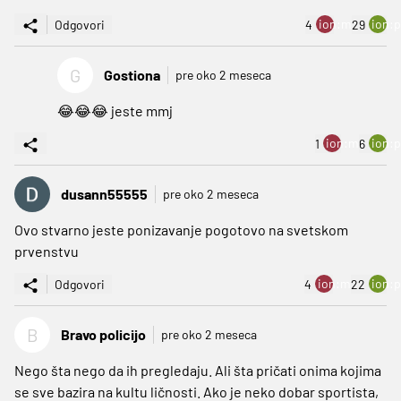
ion:minus
ion:p
Odgovori
4
29
G
Gostiona
pre oko 2 meseca
😂😂😂 jeste mmj
ion:minus
ion:p
1
6
dusann55555
pre oko 2 meseca
Ovo stvarno jeste ponizavanje pogotovo na svetskom
prvenstvu
ion:minus
ion:p
Odgovori
4
22
B
Bravo policijo
pre oko 2 meseca
Nego šta nego da ih pregledaju. Ali šta pričati onima kojima
se sve bazira na kultu ličnosti. Ako je neko dobar sportista,