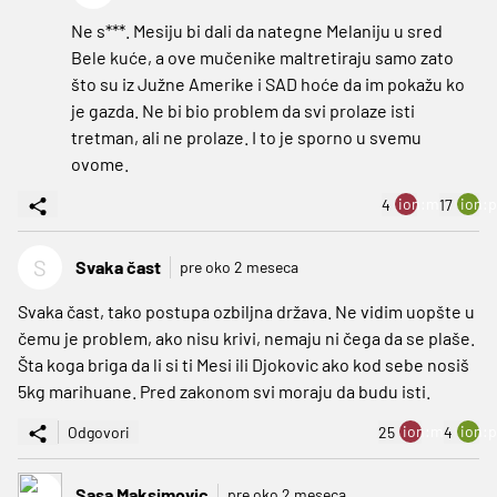
Ne s***. Mesiju bi dali da nategne Melaniju u sred
Bele kuće, a ove mučenike maltretiraju samo zato
što su iz Južne Amerike i SAD hoće da im pokažu ko
je gazda. Ne bi bio problem da svi prolaze isti
tretman, ali ne prolaze. I to je sporno u svemu
ovome.
ion:minus
ion:p
4
17
S
Svaka čast
pre oko 2 meseca
Svaka čast, tako postupa ozbiljna država. Ne vidim uopšte u
čemu je problem, ako nisu krivi, nemaju ni čega da se plaše.
Šta koga briga da li si ti Mesi ili Djokovic ako kod sebe nosiš
5kg marihuane. Pred zakonom svi moraju da budu isti.
ion:minus
ion:p
Odgovori
25
4
Sasa Maksimovic
pre oko 2 meseca