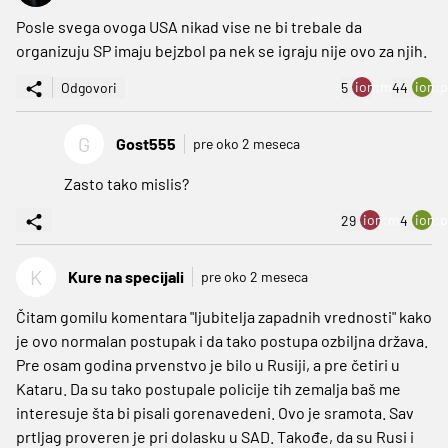
Posle svega ovoga USA nikad vise ne bi trebale da
organizuju SP imaju bejzbol pa nek se igraju nije ovo za njih.
ion:minus
ion:p
Odgovori
5
44
G
Gost555
pre oko 2 meseca
Zasto tako mislis?
ion:minus
ion:p
29
4
K
Kure na specijali
pre oko 2 meseca
Čitam gomilu komentara "ljubitelja zapadnih vrednosti" kako
je ovo normalan postupak i da tako postupa ozbiljna država.
Pre osam godina prvenstvo je bilo u Rusiji, a pre četiri u
Kataru. Da su tako postupale policije tih zemalja baš me
interesuje šta bi pisali gorenavedeni. Ovo je sramota. Sav
prtljag proveren je pri dolasku u SAD. Takođe, da su Rusi i