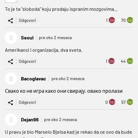
To je ta "sloboda" koju prodaju ispranim mozgovima...
ion:minus
ion:p
Odgovori
1
70
S
Seoul
pre oko 2 meseca
Amerikanci i organizacija, dva sveta.
ion:minus
ion:p
Odgovori
1
44
B
Bacoglavac
pre oko 2 meseca
Свако ко не игра како они свирају, овако пролази
ion:minus
ion:p
Odgovori
0
57
D
Dejan96
pre oko 2 meseca
U pravu je bio Marselo Bjelsa kad je rekao da ce ovo da bude