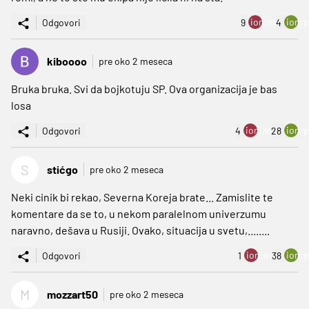
ion:minus
ion:p
Odgovori
9
4
kiboooo
pre oko 2 meseca
Bruka bruka. Svi da bojkotuju SP. Ova organizacija je bas
losa
ion:minus
ion:p
Odgovori
4
28
S
stićgo
pre oko 2 meseca
Neki cinik bi rekao, Severna Koreja brate... Zamislite te
komentare da se to, u nekom paralelnom univerzumu
naravno, dešava u Rusiji. Ovako, situacija u svetu,........
ion:minus
ion:p
Odgovori
1
38
M
mozzart50
pre oko 2 meseca