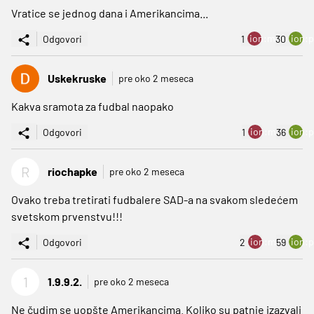
Vratice se jednog dana i Amerikancima...
ion:minus
ion:p
Odgovori
1
30
Uskekruske
pre oko 2 meseca
Kakva sramota za fudbal naopako
ion:minus
ion:p
Odgovori
1
36
R
riochapke
pre oko 2 meseca
Ovako treba tretirati fudbalere SAD-a na svakom sledećem
svetskom prvenstvu!!!
ion:minus
ion:p
Odgovori
2
59
1
1.9.9.2.
pre oko 2 meseca
Ne čudim se uopšte Amerikancima. Koliko su patnje izazvali