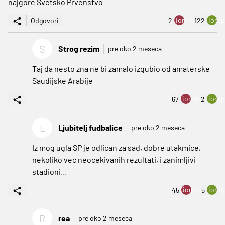
najgore Svetsko Prvenstvo
ion:minus
ion:p
Odgovori
2
122
S
Strog rezim
pre oko 2 meseca
Taj da nesto zna ne bi zamalo izgubio od amaterske
Saudijske Arabije
ion:minus
ion:p
67
2
L
Ljubitelj fudbalice
pre oko 2 meseca
Iz mog ugla SP je odlican za sad, dobre utakmice,
nekoliko vec neocekivanih rezultati, i zanimljivi
stadioni...
ion:minus
ion:p
45
5
R
rea
pre oko 2 meseca