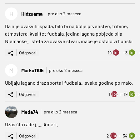
H
Hidzuama
pre oko 2 meseca
Da nije ovakvih ispada, bilo bi najbolje prvenstvo, tribine,
atmosfera, kvalitet fudbala, jedina lagana pobjeda bila
Njemacke... steta za ovakve stvari, inace je ostalo vrhunski
ion:minus
ion:p
Odgovori
19
3
M
Marko1105
pre oko 2 meseca
Ubijaju lagano draz sporta i fudbala...svake godine po malo.
ion:minus
ion:p
Odgovori
1
19
Meda74
pre oko 2 meseca
Užas šta rade j..... Ameri.
ion:minus
ion:p
Odgovori
2
34