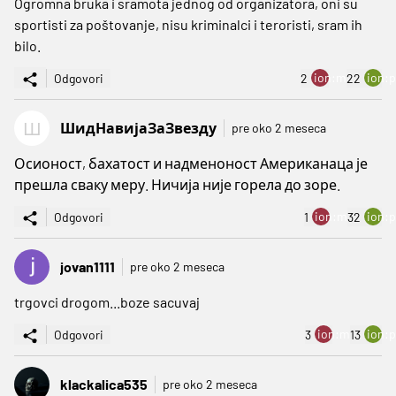
Ogromna bruka i sramota jednog od organizatora, oni su
sportisti za poštovanje, nisu kriminalci i teroristi, sram ih
bilo.
ion:minus
ion:p
Odgovori
2
22
Ш
ШидНавијаЗаЗвезду
pre oko 2 meseca
Осионост, бахатост и надменоност Американаца је
прешла сваку меру. Ничија није горела до зоре.
ion:minus
ion:p
Odgovori
1
32
jovan1111
pre oko 2 meseca
trgovci drogom...boze sacuvaj
ion:minus
ion:p
Odgovori
3
13
klackalica535
pre oko 2 meseca