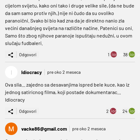
cijelom svijetu, kako oni tako i druge velike sile, (da ne bude
da sam samo protiv njih,) nije ni čudo da su ovoliko
paranoični. Svako bi bio kad zna da je direktno nanio zla
većini današnjeg svijeta na različite načine. Patenici su oni.
Samo što zbog njihove paranoje ispuštaju nedužni, u ovom
slučaju fudbaleri.
ion:minus
ion:p
Odgovori
1
38
I
Idiocracy
pre oko 2 meseca
Ova slia... zajedno sa desavanjima ispred bele kuce, kao iz
jednog satiricnog filma, koji postade dokumentarac...
Idiocracy
ion:minus
ion:p
Odgovori
2
24
vacke86@gmail.com
pre oko 2 meseca