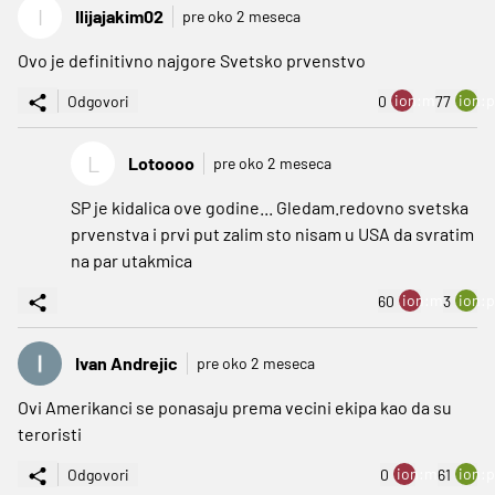
I
Ilijajakim02
pre oko 2 meseca
Ovo je definitivno najgore Svetsko prvenstvo
ion:minus
ion:p
Odgovori
0
77
L
Lotoooo
pre oko 2 meseca
SP je kidalica ove godine... Gledam.redovno svetska
prvenstva i prvi put zalim sto nisam u USA da svratim
na par utakmica
ion:minus
ion:p
60
3
Ivan Andrejic
pre oko 2 meseca
Ovi Amerikanci se ponasaju prema vecini ekipa kao da su
teroristi
ion:minus
ion:p
Odgovori
0
61