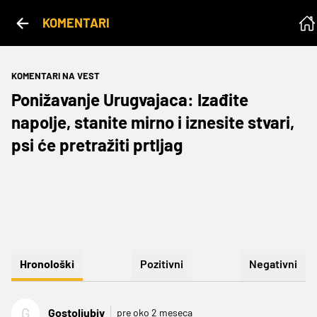
KOMENTARI
KOMENTARI NA VEST
Ponižavanje Urugvajaca: Izađite
napolje, stanite mirno i iznesite stvari,
psi će pretražiti prtljag
Hronološki
Pozitivni
Negativni
G
Gostoljubiv
pre oko 2 meseca