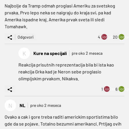
Najbolje da Tramp odmah proglasi Ameriku za svetskog
prvaka. Prvo lepo neka se naigraju do kraja svi, pa kad
Amerika ispadne kraj. Amerika prvak sveta ili sledi
Tomahawk.
ion:minus
ion:p
Odgovori
4
20
K
Kure na specijali
pre oko 2 meseca
Reakcija prisutnih reprezentacija bila bi ista kao
reakcija Grka kad je Neron sebe proglasio
olimpijskim prvakom. Nikakva.
ion:minus
ion:p
1
6
N
NL
pre oko 2 meseca
Ovako a cak i gore treba raditi americkim sportistima bilo
gde da se pojave. Totalno bezumni amerikanci. Prtljag ovih