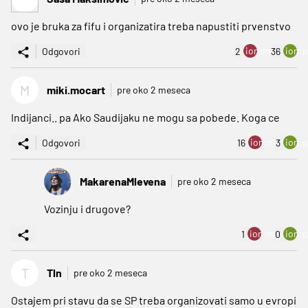
ovo je bruka za fifu i organizatira treba napustiti prvenstvo
ion:minus
ion:p
Odgovori
2
36
M
miki.mocart
pre oko 2 meseca
Indijanci.. pa Ako Saudijaku ne mogu sa pobede. Koga ce
ion:minus
ion:p
Odgovori
16
3
MakarenaMlevena
pre oko 2 meseca
Vozinju i drugove?
ion:minus
ion:p
1
0
T
Tln
pre oko 2 meseca
Ostajem pri stavu da se SP treba organizovati samo u evropi