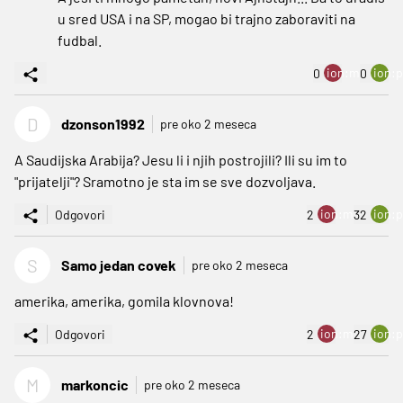
u sred USA i na SP, mogao bi trajno zaboraviti na
fudbal.
ion:minus
ion:p
0
0
D
dzonson1992
pre oko 2 meseca
A Saudijska Arabija? Jesu li i njih postrojili? Ili su im to
"prijatelji"? Sramotno je sta im se sve dozvoljava.
ion:minus
ion:p
Odgovori
2
32
S
Samo jedan covek
pre oko 2 meseca
amerika, amerika, gomila klovnova!
ion:minus
ion:p
Odgovori
2
27
M
markoncic
pre oko 2 meseca