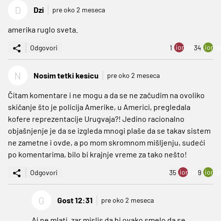
D
Dzi
pre oko 2 meseca
amerika ruglo sveta.
ion:minus
ion:p
Odgovori
1
34
N
Nosim tetki kesicu
pre oko 2 meseca
Čitam komentare i ne mogu a da se ne začudim na ovoliko
skičanje što je policija Amerike, u Americi, pregledala
kofere reprezentacije Urugvaja?! Jedino racionalno
objašnjenje je da se izgleda mnogi plaše da se takav sistem
ne zametne i ovde, a po mom skromnom mišljenju, sudeći
po komentarima, bilo bi krajnje vreme za tako nešto!
ion:minus
ion:p
Odgovori
35
9
G
Gost 12:31
pre oko 2 meseca
Aj ne mlati, zar mislis da bi ovako smelo da se