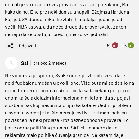
odmah je stručan za sve, pravičan, sve radi po zakonu. Ma
kako da ne. Eno pre neki dan su uhapsili Džejmsa Hardena
koji je USA doneo nekoliko zlatnih medalja i jedan je od
većih NBA asova, a da neće druge da proveravaju. Zakoni
moraju da se poštuju i pred njima su svi jednaki!
ion:minus
ion:p
Odgovori
51
5
S
Ssl
pre oko 2 meseca
Ne vidim šta je sporno. Svake nedelje izbacite vest da je
neki fudbaler umešan u ovo ili ono. Više puta mi se desilo na
različitim aerodromima u Americi da kada čekam prtljag na
onom kaišu a dolazim internacionalnim letom, da se pojavi
službeni pas koji nasumično njuška kofere. Jedini problem
u svemu ovome je taj što nemaju svi isti tretman, neki su
povlašćeni a neki prolaze kroz bezbedonosne provere. To
jeste odraz političkog stanja u SAD ali i namera da se
reklamira malo politika čuvanja granice. Ne kažem da je