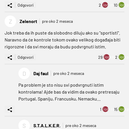
ion:minus
ion:p
Odgovori
2
10
Z
Zelenort
pre oko 2 meseca
Jok treba da ih puste da slobodno diluju ako su "sportisti".
Naravno da će kontrole tokom ovako velikog događaja biti
rigorozne i da svi moraju da budu podvrgnuti istim.
ion:minus
ion:p
Odgovori
29
2
D
Daj faul
pre oko 2 meseca
Pa problem je sto nisu svi podvrgnuti istim
kontrolama! Ajde bas da vidim da ovako pretresaju
Portugal, Spaniju, Francusku, Nemacku…
ion:minus
ion:p
1
15
S
S.T.A.L.K.E.R.
pre oko 2 meseca