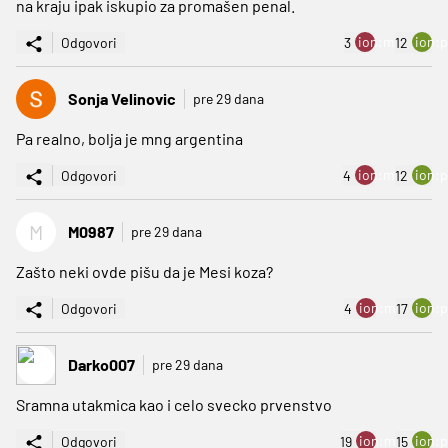
na kraju ipak iskupio za promašen penal.
ion:minus
ion:p
Odgovori
3
12
Sonja Velinovic
pre 29 dana
Pa realno, bolja je mng argentina
ion:minus
ion:p
Odgovori
4
12
M
M0987
pre 29 dana
Zašto neki ovde pišu da je Mesi koza?
ion:minus
ion:p
Odgovori
4
17
Darko007
pre 29 dana
Sramna utakmica kao i celo svecko prvenstvo
ion:minus
ion:p
Odgovori
19
15