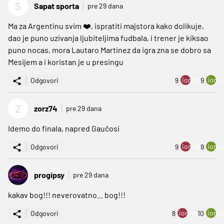
S
Sapat sporta
pre 29 dana
Ma za Argentinu svim ❤️, ispratiti majstora kako dolikuje,
dao je puno uzivanja ljubiteljima fudbala, i trener je kiksao
puno nocas, mora Lautaro Martinez da igra zna se dobro sa
Mesijem a i koristan je u presingu
ion:minus
ion:p
Odgovori
9
9
Z
zorz74
pre 29 dana
Idemo do finala, napred Gaučosi
ion:minus
ion:p
Odgovori
9
9
progipsy
pre 29 dana
kakav bog!!! neverovatno... bog!!!
ion:minus
ion:p
Odgovori
8
10