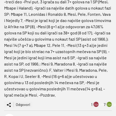
-treći deo -Prvi put, 3 igrača su dali 7+ golova na 1 SP (Mesi,
Mbape i Haland). -Igrači sa najviše datih golova u nokaut fazi
SP: Mbape 11, Leonidas i Ronaldo 8, Mesi, Pele, Fonten, Vava
i Nejedly 7. -Mesi je igrač koji je dao najviše golova timovima
iz Afrike na SP (8). -Mesi (8 g+1 a) je odgovoran za 47,06%
golova na SP koji su dali igrači sa 38+ god (8 od 17). -Igrači sa
najviše učešća u golovima u nokaut fazi SP (asist od 1966.):
Mesi 14 (7 g+7 a), Mbape 12, Pele 11. -Mesi (13 g+3 a) je jedini
igrač koji je bio strelac na 7+ uzastopnih mečeva na SP (9). -
Mesi je jedini igrač koji ima asist na 6 SP. -Igrači sa najviše
asist na SP, od 1966.: Mesi 9, Maradona 8. -Igrači sa najviše
asist na SP (nezvanično): F. Valter i Mesi 9, Maradona, Pele,
R. Kopa i U. Seeler 8. -Mesi (16 g+6 a) je učestvovao u
golovima u 13 od poslednjih 14 mečeva na SP. -Mesi je
učestvovao u golovima poslednjih 11 mečeva (14 g+8 a). -
Igrač meča je Mesi. -Pozdrav.
ion:minus
ion:p
Odgovori
1
7