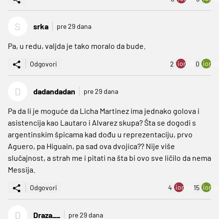
S
srka
pre 29 dana
Pa, u redu, valjda je tako moralo da bude.
ion:minus
ion:p
Odgovori
2
0
D
dadandadan
pre 29 dana
Pa da li je moguće da Licha Martinez ima jednako golova i
asistencija kao Lautaro i Alvarez skupa? Šta se dogodi s
argentinskim špicama kad dođu u reprezentaciju, prvo
Aguero, pa Higuain, pa sad ova dvojica?? Nije više
slučajnost, a strah me i pitati na šta bi ovo sve ličilo da nema
Messija.
ion:minus
ion:p
Odgovori
4
15
D
Draza__
pre 29 dana