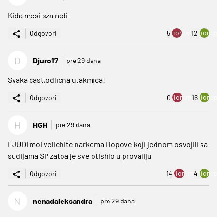
Kida mesi sza radi
ion:minus
ion:p
Odgovori
5
12
D
Djuro17
pre 29 dana
Svaka cast,odlicna utakmica!
ion:minus
ion:p
Odgovori
0
16
H
HGH
pre 29 dana
LJUDI moi velichite narkoma i lopove koji jednom osvojili sa
sudijama SP zatoa je sve otishlo u provaliju
ion:minus
ion:p
Odgovori
14
4
N
nenadaleksandra
pre 29 dana