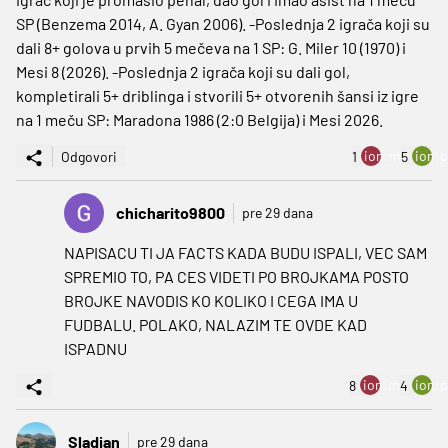
SP (Benzema 2014, A. Gyan 2006). -Poslednja 2 igrača koji su
dali 8+ golova u prvih 5 mečeva na 1 SP: G. Miler 10 (1970) i
Mesi 8 (2026). -Poslednja 2 igrača koji su dali gol,
kompletirali 5+ driblinga i stvorili 5+ otvorenih šansi iz igre
na 1 meču SP: Maradona 1986 (2:0 Belgija) i Mesi 2026.
ion:minus
ion:p
Odgovori
1
5
chicharito9800
pre 29 dana
NAPISACU TI JA FACTS KADA BUDU ISPALI, VEC SAM
SPREMIO TO, PA CES VIDETI PO BROJKAMA POSTO
BROJKE NAVODIS KO KOLIKO I CEGA IMA U
FUDBALU. POLAKO, NALAZIM TE OVDE KAD
ISPADNU
ion:minus
ion:p
8
4
Sladjan
pre 29 dana