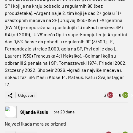
SP i koji je na kraju pobedio u regularnih 90’ (bez
produžetaka). -Argentina je 2. tim koji je dao 2+ gola u 11+
uzastopnih mečeva na SP (Urugvaj 1930-1954). -Argentina
(9W 4D) je neporažena u poslednjih 13 nokaut mečeva SP i
KA (od 2019). -U 78’ meča Optin superkompjuter je Argentini
dao 0,6% šanse da pobedi u regularnih 90’ (3/500). -E.
Fernandez je strelac 3.000. gola na SP. Prvi gol je dao L.
Laurent 1930 (Francuska 4:1 Meksiko). -Golmani koji su
odbranili 2 penala na 1 SP: Tomaszewski 1974, Friedel 2002,
Szczesny 2022, Shobeir 2026. -Igrači sa najviše mečeva u
nokaut fazi SP: Mesi i Klose 14, Mateus, Kafu i Švajnštajger
12.
ion:minus
ion:p
Odgovori
3
6
Sijanda Ksulu
pre 29 dana
Najveci ikada mora se priznati