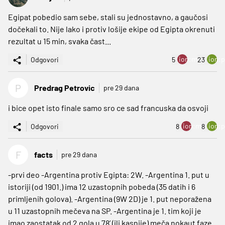
Egipat pobedio sam sebe, stali su jednostavno, a gaučosi
dočekali to. Nije lako i protiv lošije ekipe od Egipta okrenuti
rezultat u 15 min, svaka čast...
ion:minus
ion:p
Odgovori
5
23
P
Predrag Petrovic
pre 29 dana
i bice opet isto finale samo sro ce sad francuska da osvoji
ion:minus
ion:p
Odgovori
8
8
F
facts
pre 29 dana
-prvi deo -Argentina protiv Egipta: 2W. -Argentina 1. put u
istoriji (od 1901.) ima 12 uzastopnih pobeda (35 datih i 6
primljenih golova). -Argentina (9W 2D) je 1. put neporažena
u 11 uzastopnih mečeva na SP. -Argentina je 1. tim koji je
imao zaostatak od 2 gola u 78’ (ili kasnije) meča nokaut faze