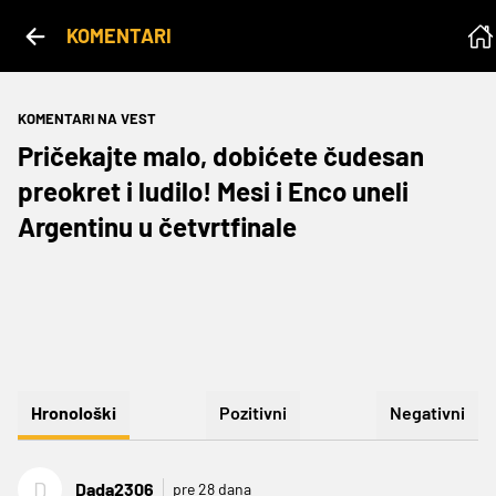
KOMENTARI
KOMENTARI NA VEST
Pričekajte malo, dobićete čudesan
preokret i ludilo! Mesi i Enco uneli
Argentinu u četvrtfinale
Hronološki
Pozitivni
Negativni
D
Dada2306
pre 28 dana