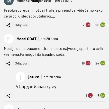
Milenko Mladjenovic
pre 29 dana
Preokret vredan možda i trofeja prvenstva, videćemo kako
će proći u sledećoj utakmici....
ion:minus
ion:p
Odgovori
2
20
M
Messi GOAT
pre 29 dana
Mesi je danas zacementirao mesto najveceg sportiste svih
vremena.Pa mogu i da ispadnu sada.
ion:minus
ion:p
Odgovori
16
24
Ј
Јанко
pre 29 dana
А Џордан бацао куглу
ion:minus
ion:p
1
5