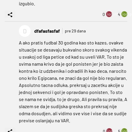
izgubio.
ion:minus
ion:p
0
4
D
dfafasfasfaf
pre 29 dana
A ako pratis fudbal 30 godina kao sto kazes, ovakve
situacije se desavaju bukvalno skoro svakog vikenda
u svakoj od liga petice od kad su uveli VAR. To sto je
svima nama krivo da je gol ponisten jer je bio zaista
kontra ko iz udzbenika i odradili ih kao deca, narocito
ono krilo Egipcana, ne znaci da gol nije bio regularan.
Apsolutno tacna odluka, prekrsaj u zacetku akcije u
jednoj sekvenci i gol je opravdano ponisten. To sto
se nama ne svidja, to je drugo. Ali pravila su pravila. A
slazem se da je sudijska greska sto prekrsaj nije
odma dosudjen, ali vidimo sve vise i vise da se sudije
previse oslanjaju na VAR.
ion:minus
ion:p
0
5