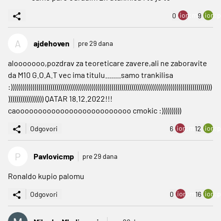
ion:minus
ion:p
0
9
A
ajdehoven
pre 29 dana
alooooooo,pozdrav za teoreticare zavere,ali ne zaboravite
da M10 G.O.A.T vec ima titulu........samo trankilisa
:))))))))))))))))))))))))))))))))))))))))))))))))))))))))))))))))))))))))))))))))))))))))))))))))))))))
)))))))))))))))))) QATAR 18.12.2022!!!
caoooooooooooooooooooooooooo cmokic :))))))))))
ion:minus
ion:p
Odgovori
6
12
P
Pavlovicmp
pre 29 dana
Ronaldo kupio palomu
ion:minus
ion:p
Odgovori
0
16