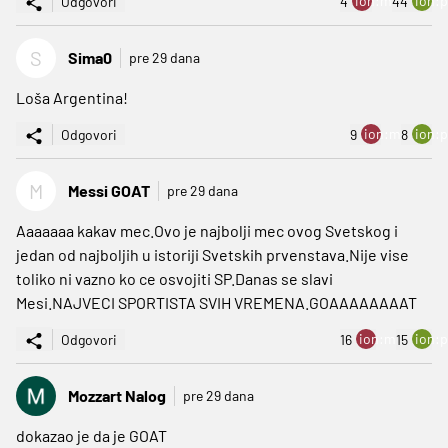
ion:minus
ion:p
Odgovori
4
44
S
Sima0
pre 29 dana
Loša Argentina!
ion:minus
ion:p
Odgovori
9
8
M
Messi GOAT
pre 29 dana
Aaaaaaa kakav mec.Ovo je najbolji mec ovog Svetskog i
jedan od najboljih u istoriji Svetskih prvenstava.Nije vise
toliko ni vazno ko ce osvojiti SP.Danas se slavi
Mesi.NAJVECI SPORTISTA SVIH VREMENA.GOAAAAAAAAT
ion:minus
ion:p
Odgovori
16
15
Mozzart Nalog
pre 29 dana
dokazao je da je GOAT