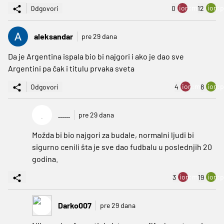
ion:minus
ion:p
Odgovori
0
12
aleksandar
pre 29 dana
Da je Argentina ispala bio bi najgori i ako je dao sve
Argentini pa čak i titulu prvaka sveta
ion:minus
ion:p
Odgovori
4
8
.
......
pre 29 dana
Možda bi bio najgori za budale, normalni ljudi bi
sigurno cenili šta je sve dao fudbalu u poslednjih 20
godina.
ion:minus
ion:p
3
19
Darko007
pre 29 dana