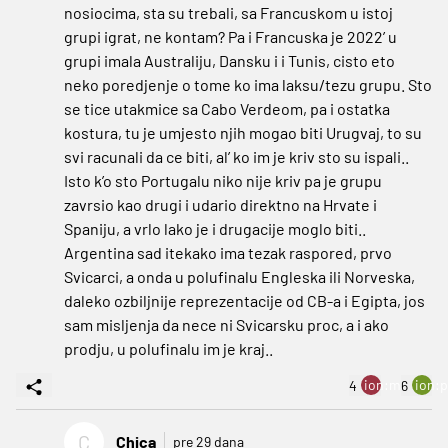
nosiocima, sta su trebali, sa Francuskom u istoj
grupi igrat, ne kontam? Pa i Francuska je 2022’ u
grupi imala Australiju, Dansku i i Tunis, cisto eto
neko poredjenje o tome ko ima laksu/tezu grupu. Sto
se tice utakmice sa Cabo Verdeom, pa i ostatka
kostura, tu je umjesto njih mogao biti Urugvaj, to su
svi racunali da ce biti, al’ ko im je kriv sto su ispali..
Isto k’o sto Portugalu niko nije kriv pa je grupu
zavrsio kao drugi i udario direktno na Hrvate i
Spaniju, a vrlo lako je i drugacije moglo biti..
Argentina sad itekako ima tezak raspored, prvo
Svicarci, a onda u polufinalu Engleska ili Norveska,
daleko ozbiljnije reprezentacije od CB-a i Egipta, jos
sam misljenja da nece ni Svicarsku proc, a i ako
prodju, u polufinalu im je kraj..
ion:minus
ion:p
4
6
C
Chica
pre 29 dana