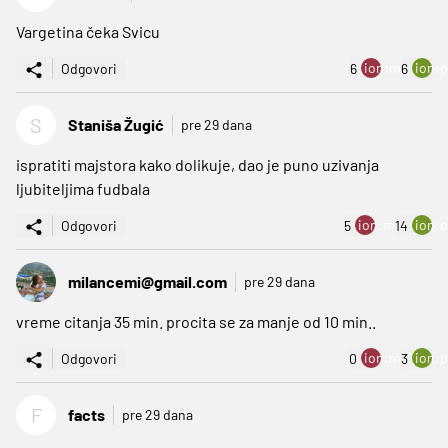
Vargetina čeka Svicu
ion:minus
ion:p
Odgovori
6
6
S
Staniša Žugić
pre 29 dana
ispratiti majstora kako dolikuje, dao je puno uzivanja
ljubiteljima fudbala
ion:minus
ion:p
Odgovori
5
14
milancemi@gmail.com
pre 29 dana
vreme citanja 35 min. procita se za manje od 10 min..
ion:minus
ion:p
Odgovori
0
3
F
facts
pre 29 dana