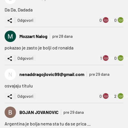
Da Da. Dadada
ion:minus
ion:p
Odgovori
0
0
Mozzart Nalog
pre 28 dana
pokazao je zasto je bolji od ronalda
ion:minus
ion:p
Odgovori
1
0
N
nenaddragojlovic99@gmail.com
pre 29 dana
osvajaju titulu
ion:minus
ion:p
Odgovori
0
2
BOJAN JOVANOVIC
pre 29 dana
Argentina je bolja nema sta tu da se prica ...