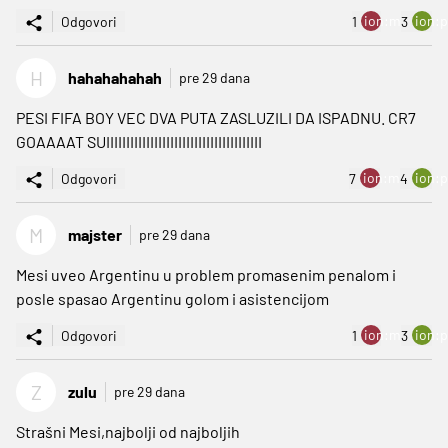
ion:minus
ion:p
Odgovori
1
3
H
hahahahahah
pre 29 dana
PESI FIFA BOY VEC DVA PUTA ZASLUZILI DA ISPADNU. CR7
GOAAAAT SUIIIIIIIIIIIIIIIIIIIIIIIIIIIIIIIIIIIIIII
ion:minus
ion:p
Odgovori
7
4
M
majster
pre 29 dana
Mesi uveo Argentinu u problem promasenim penalom i
posle spasao Argentinu golom i asistencijom
ion:minus
ion:p
Odgovori
1
3
Z
zulu
pre 29 dana
Strašni Mesi,najbolji od najboljih