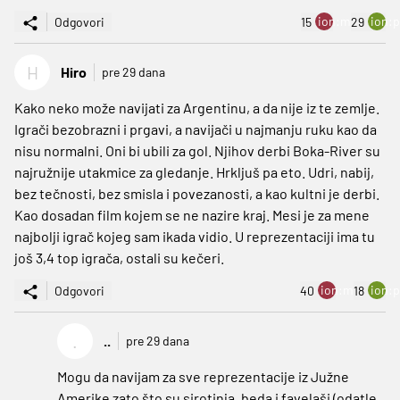
ion:minus
ion:p
Odgovori
15
29
H
Hiro
pre 29 dana
Kako neko može navijati za Argentinu, a da nije iz te zemlje.
Igrači bezobrazni i prgavi, a navijači u najmanju ruku kao da
nisu normalni. Oni bi ubili za gol. Njihov derbi Boka-River su
najružnije utakmice za gledanje. Hrkljuš pa eto. Udri, nabij,
bez tečnosti, bez smisla i povezanosti, a kao kultni je derbi.
Kao dosadan film kojem se ne nazire kraj. Mesi je za mene
najbolji igrač kojeg sam ikada vidio. U reprezentaciji ima tu
još 3,4 top igrača, ostali su kečeri.
ion:minus
ion:p
Odgovori
40
18
.
..
pre 29 dana
Mogu da navijam za sve reprezentacije iz Južne
Amerike zato što su sirotinja, beda i favelaši (odatle