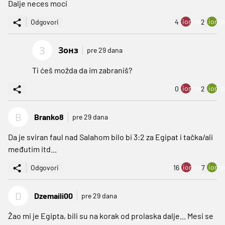
Dalje neces moci
ion:minus
ion:p
Odgovori
4
2
З
Зонз
pre 29 dana
Ti ćeš možda da im zabraniš?
ion:minus
ion:p
0
2
B
Branko8
pre 29 dana
Da je sviran faul nad Salahom bilo bi 3:2 za Egipat i tačka/ali
međutim itd...
ion:minus
ion:p
Odgovori
16
7
D
Dzemaili00
pre 29 dana
Žao mi je Egipta, bili su na korak od prolaska dalje... Mesi se