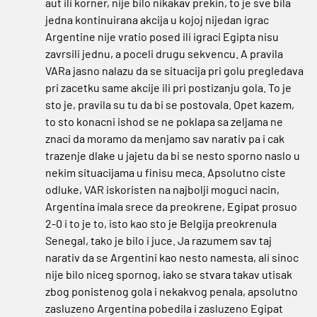
aut ili korner, nije bilo nikakav prekin, to je sve bila
jedna kontinuirana akcija u kojoj nijedan igrac
Argentine nije vratio posed ili igraci Egipta nisu
zavrsili jednu, a poceli drugu sekvencu. A pravila
VARa jasno nalazu da se situacija pri golu pregledava
pri zacetku same akcije ili pri postizanju gola. To je
sto je, pravila su tu da bi se postovala. Opet kazem,
to sto konacni ishod se ne poklapa sa zeljama ne
znaci da moramo da menjamo sav narativ pa i cak
trazenje dlake u jajetu da bi se nesto sporno naslo u
nekim situacijama u finisu meca. Apsolutno ciste
odluke, VAR iskoristen na najbolji moguci nacin,
Argentina imala srece da preokrene, Egipat prosuo
2-0 i to je to, isto kao sto je Belgija preokrenula
Senegal, tako je bilo i juce. Ja razumem sav taj
narativ da se Argentini kao nesto namesta, ali sinoc
nije bilo niceg spornog, iako se stvara takav utisak
zbog ponistenog gola i nekakvog penala, apsolutno
zasluzeno Argentina pobedila i zasluzeno Egipat