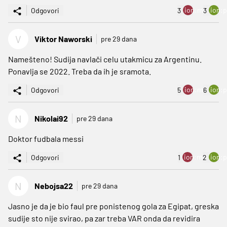
ion:minus
ion:p
Odgovori
3
3
V
Viktor Naworski
pre 29 dana
Namešteno! Sudija navlači celu utakmicu za Argentinu.
Ponavlja se 2022. Treba da ih je sramota.
ion:minus
ion:p
Odgovori
5
6
N
Nikolai92
pre 29 dana
Doktor fudbala messi
ion:minus
ion:p
Odgovori
1
2
N
Nebojsa22
pre 29 dana
Jasno je da je bio faul pre ponistenog gola za Egipat, greska
sudije sto nije svirao, pa zar treba VAR onda da revidira