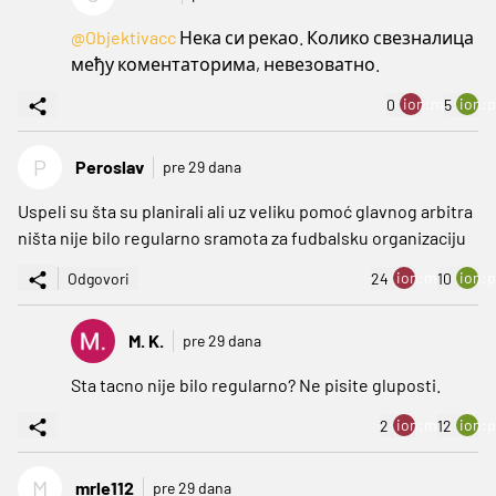
@Objektivacc
Нека си рекао. Колико свезналица
међу коментаторима, невезоватно.
ion:minus
ion:p
0
5
P
Peroslav
pre 29 dana
Uspeli su šta su planirali ali uz veliku pomoć glavnog arbitra
ništa nije bilo regularno sramota za fudbalsku organizaciju
ion:minus
ion:p
Odgovori
24
10
M. K.
pre 29 dana
Sta tacno nije bilo regularno? Ne pisite gluposti.
ion:minus
ion:p
2
12
M
mrle112
pre 29 dana