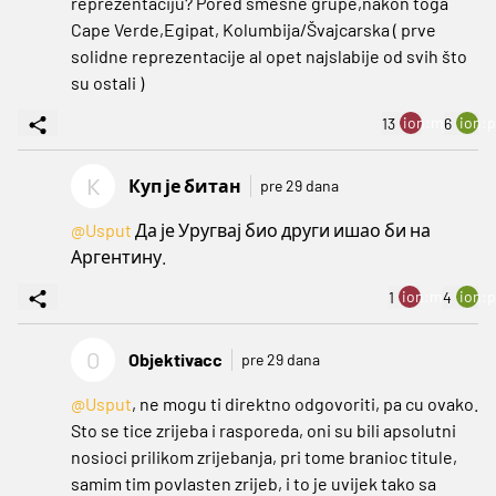
reprezentaciju? Pored smešne grupe,nakon toga
Cape Verde,Egipat, Kolumbija/Švajcarska ( prve
solidne reprezentacije al opet najslabije od svih što
su ostali )
ion:minus
ion:p
13
6
К
Куп је битан
pre 29 dana
@Usput
Да је Уругвај био други ишао би на
Аргентину.
ion:minus
ion:p
1
4
O
Objektivacc
pre 29 dana
@Usput
, ne mogu ti direktno odgovoriti, pa cu ovako.
Sto se tice zrijeba i rasporeda, oni su bili apsolutni
nosioci prilikom zrijebanja, pri tome branioc titule,
samim tim povlasten zrijeb, i to je uvijek tako sa