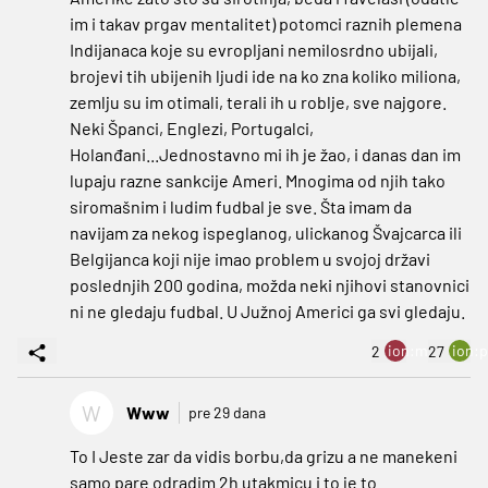
im i takav prgav mentalitet) potomci raznih plemena
Indijanaca koje su evropljani nemilosrdno ubijali,
brojevi tih ubijenih ljudi ide na ko zna koliko miliona,
zemlju su im otimali, terali ih u roblje, sve najgore.
Neki Španci, Englezi, Portugalci,
Holanđani...Jednostavno mi ih je žao, i danas dan im
lupaju razne sankcije Ameri. Mnogima od njih tako
siromašnim i ludim fudbal je sve. Šta imam da
navijam za nekog ispeglanog, ulickanog Švajcarca ili
Belgijanca koji nije imao problem u svojoj državi
poslednjih 200 godina, možda neki njihovi stanovnici
ni ne gledaju fudbal. U Južnoj Americi ga svi gledaju.
ion:minus
ion:p
2
27
W
Www
pre 29 dana
To I Jeste zar da vidis borbu,da grizu a ne manekeni
samo pare odradim 2h utakmicu i to je to