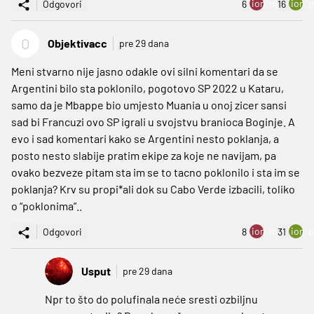
ion:minus
ion:p
Odgovori
6
16
O
Objektivacc
pre 29 dana
Meni stvarno nije jasno odakle ovi silni komentari da se
Argentini bilo sta poklonilo, pogotovo SP 2022 u Kataru,
samo da je Mbappe bio umjesto Muania u onoj zicer sansi
sad bi Francuzi ovo SP igrali u svojstvu branioca Boginje. A
evo i sad komentari kako se Argentini nesto poklanja, a
posto nesto slabije pratim ekipe za koje ne navijam, pa
ovako bezveze pitam sta im se to tacno poklonilo i sta im se
poklanja? Krv su propi*ali dok su Cabo Verde izbacili, toliko
o “poklonima”..
ion:minus
ion:p
Odgovori
8
31
Usput
pre 29 dana
Npr to što do polufinala neće sresti ozbiljnu