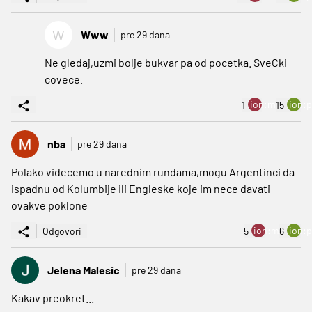
W
Www
pre 29 dana
Ne gledaj,uzmi bolje bukvar pa od pocetka. SveCki
covece.
ion:minus
ion:p
1
15
nba
pre 29 dana
Polako videcemo u narednim rundama,mogu Argentinci da
ispadnu od Kolumbije ili Engleske koje im nece davati
ovakve poklone
ion:minus
ion:p
Odgovori
5
6
Jelena Malesic
pre 29 dana
Kakav preokret...