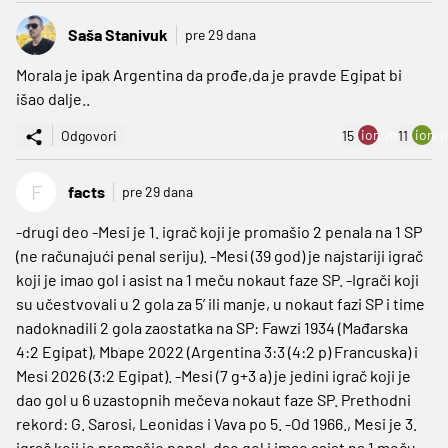
Saša Stanivuk
pre 29 dana
Morala je ipak Argentina da prođe,da je pravde Egipat bi
išao dalje..
ion:minus
ion:p
Odgovori
15
11
F
facts
pre 29 dana
-drugi deo -Mesi je 1. igrač koji je promašio 2 penala na 1 SP
(ne računajući penal seriju). -Mesi (39 god) je najstariji igrač
koji je imao gol i asist na 1 meču nokaut faze SP. -Igrači koji
su učestvovali u 2 gola za 5’ ili manje, u nokaut fazi SP i time
nadoknadili 2 gola zaostatka na SP: Fawzi 1934 (Mađarska
4:2 Egipat), Mbape 2022 (Argentina 3:3 (4:2 p) Francuska) i
Mesi 2026 (3:2 Egipat). -Mesi (7 g+3 a) je jedini igrač koji je
dao gol u 6 uzastopnih mečeva nokaut faze SP. Prethodni
rekord: G. Sarosi, Leonidas i Vava po 5. -Od 1966., Mesi je 3.
igrač koji je promašio penal, dao gol i imao asist na 1 meču