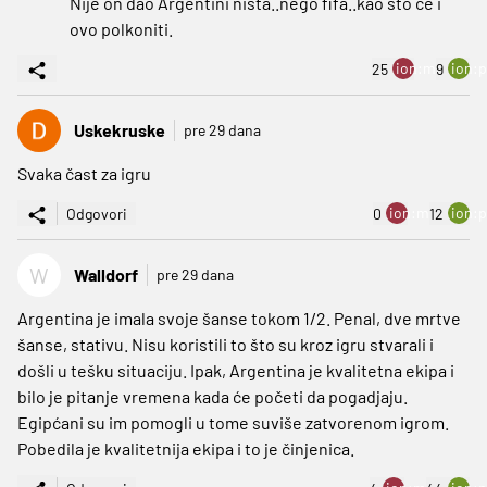
Nije on dao Argentini nista..nego fifa..kao sto ce i
ovo polkoniti.
ion:minus
ion:p
25
9
Uskekruske
pre 29 dana
Svaka čast za igru
ion:minus
ion:p
Odgovori
0
12
W
Walldorf
pre 29 dana
Argentina je imala svoje šanse tokom 1/2. Penal, dve mrtve
šanse, stativu. Nisu koristili to što su kroz igru stvarali i
došli u tešku situaciju. Ipak, Argentina je kvalitetna ekipa i
bilo je pitanje vremena kada će početi da pogadjaju.
Egipćani su im pomogli u tome suviše zatvorenom igrom.
Pobedila je kvalitetnija ekipa i to je činjenica.