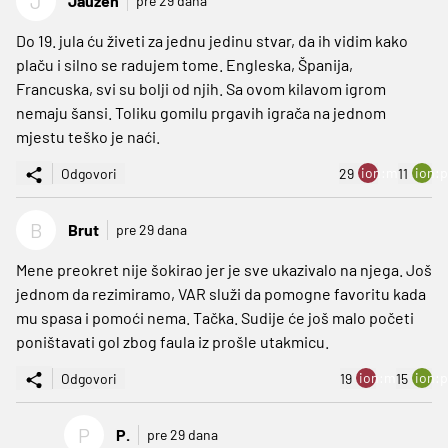
J
Jauzen
pre 29 dana
Do 19. jula ću živeti za jednu jedinu stvar, da ih vidim kako
plaču i silno se radujem tome. Engleska, Španija,
Francuska, svi su bolji od njih. Sa ovom kilavom igrom
nemaju šansi. Toliku gomilu prgavih igrača na jednom
mjestu teško je naći.
ion:minus
ion:p
Odgovori
29
11
B
Brut
pre 29 dana
Mene preokret nije šokirao jer je sve ukazivalo na njega. Još
jednom da rezimiramo, VAR služi da pomogne favoritu kada
mu spasa i pomoći nema. Tačka. Sudije će još malo početi
poništavati gol zbog faula iz prošle utakmicu.
ion:minus
ion:p
Odgovori
19
15
P
P.
pre 29 dana