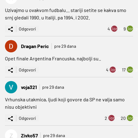
Uzivajmo u ovakvom fudbalu... stariji setite se kakva smo
srnj gledali 1990. u Italiji. pa 1994. i 2002.
ion:minus
ion:p
Odgovori
4
9
Dragan Peric
pre 29 dana
Opet finale Argentina Francuska, najbolji su..
ion:minus
ion:p
Odgovori
4
17
voja321
pre 29 dana
Vrhunska utakmica, ljudi koji govore da SP ne valja samo
nisu objektivni
ion:minus
ion:p
Odgovori
2
20
Z
Zivko57
pre 29 dana