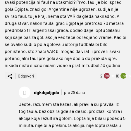
svaki potencijalni faul na utakmici? Prvo, faul je bio ispred
gola Egipta, znaci gol Argentine nije ugrozen, sudija nije
svirao faul, tu je kraj, nema sta VAR da gleda naknadno. A
druga stvar, nakon faula igrac Egipta je pretrcao 70 metara
predriblao tri argentiska igraca, dodao dalje loptu Salahu
koji salje pas za gol, akcija vec tece odredjeno vreme. Kad bi
se ovako sudilo pola golova u istoriji fudbala bi bilo
ponisteno, sto znaci VAR bi mogao da vrati i proveri svaki
potencijalni faul pre gola ako nije doslo do prekida igre,
nikada nista slicno nisam video a pratim fudbal 30 godina.
ion:minus
ion:p
Odgovori
2
10
D
dgkdgaljgda
pre 29 dana
Jeste, razumem sta kazes, ali pravila su pravila. Iz
tog faula, bez obzira gde se desio, proizlazi kontra i
akcija koja rezultira golom. Lopta nije bila u posedu 5
minuta, nije bila prekinuta akcija, nije lopta izasla u