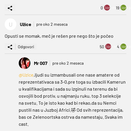
ion:minus
ion:p
0
19
U
Užice
pre oko 2 meseca
Opusti se momak, meč je rešen pre nego što je počeo
ion:minus
ion:p
Odgovori
50
4
Mr 007
pre oko 2 meseca
@Uzice
,ljudi su izmambusali one nase amatere od
reprezentativaca sa 3-0,pre toga su izbacili Kamerun
u kvalifikacijama i sada su izginuli na terenu da bi
osvojili bod protiv, u najmanju ruku, top 3 selekcije
na svetu. To je isto kao kad bi rekao,da su Nemci
pustili nas u Juzboj Africi.🤣 Od svih reprezentacija,
bas ce Zelenoortska ostrva da namestaju. Svaka im
cast.