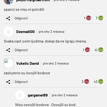
spanci se nisu ni potrdili
ion:minus
ion:p
Odgovori
1
7
D
Dzemaili00
pre oko 2 meseca
Svaka cast ovim ljudima, dokaz da ne igraju imena.
ion:minus
ion:p
Odgovori
1
41
Vukelic David
pre oko 2 meseca
zasluzeno su isvojili bodove
ion:minus
ion:p
Odgovori
3
43
G
gargamel89
pre oko 2 meseca
Nisu osvojili bodove . Osvojili su bod .