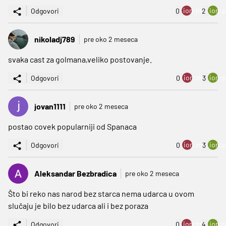
ion:minus
ion:p
Odgovori
0
2
nikoladj789
pre oko 2 meseca
svaka cast za golmana,veliko postovanje.
ion:minus
ion:p
Odgovori
0
3
jovan1111
pre oko 2 meseca
postao covek popularniji od Spanaca
ion:minus
ion:p
Odgovori
0
3
Aleksandar Bezbradica
pre oko 2 meseca
Što bi reko nas narod bez starca nema udarca u ovom
slučaju je bilo bez udarca ali i bez poraza
ion:minus
ion:p
Odgovori
0
4