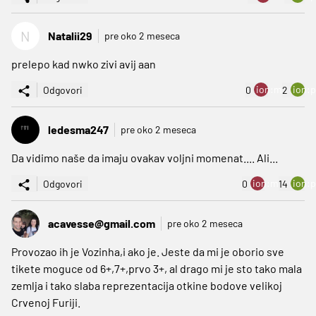
N
Natalii29
pre oko 2 meseca
prelepo kad nwko zivi avij aan
ion:minus
ion:p
Odgovori
0
2
ledesma247
pre oko 2 meseca
Da vidimo naše da imaju ovakav voljni momenat.... Ali...
ion:minus
ion:p
Odgovori
0
14
acavesse@gmail.com
pre oko 2 meseca
Provozao ih je Vozinha,i ako je. Jeste da mi je oborio sve
tikete moguce od 6+,7+,prvo 3+, al drago mi je sto tako mala
zemlja i tako slaba reprezentacija otkine bodove velikoj
Crvenoj Furiji.