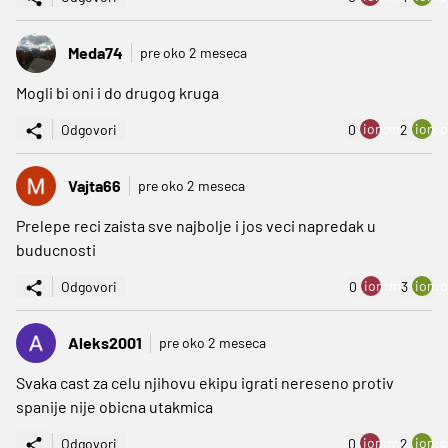
Meda74
pre oko 2 meseca
Mogli bi oni i do drugog kruga
ion:minus
ion:p
Odgovori
0
2
Vajta66
pre oko 2 meseca
Prelepe reci zaista sve najbolje i jos veci napredak u
buducnosti
ion:minus
ion:p
Odgovori
0
3
Aleks2001
pre oko 2 meseca
Svaka cast za celu njihovu ekipu igrati nereseno protiv
spanije nije obicna utakmica
ion:minus
ion:p
Odgovori
0
2