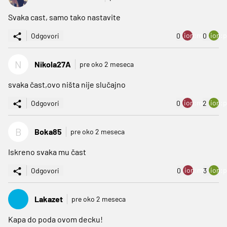
Svaka cast, samo tako nastavite
ion:minus
ion:p
Odgovori
0
0
N
Nikola27A
pre oko 2 meseca
svaka čast,ovo ništa nije slučajno
ion:minus
ion:p
Odgovori
0
2
B
Boka85
pre oko 2 meseca
Iskreno svaka mu čast
ion:minus
ion:p
Odgovori
0
3
Lakazet
pre oko 2 meseca
Kapa do poda ovom decku!