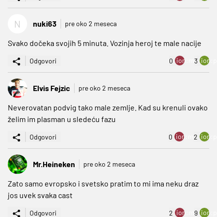
N
nuki63
pre oko 2 meseca
Svako dočeka svojih 5 minuta. Vozinja heroj te male nacije
ion:minus
ion:p
Odgovori
0
3
Elvis Fejzic
pre oko 2 meseca
Neverovatan podvig tako male zemlje. Kad su krenuli ovako
želim im plasman u sledeću fazu
ion:minus
ion:p
Odgovori
0
2
Mr.Heineken
pre oko 2 meseca
Zato samo evropsko i svetsko pratim to mi ima neku draz
jos uvek svaka cast
ion:minus
ion:p
Odgovori
2
9