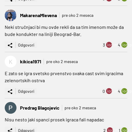
MakarenaMlevena
pre oko 2 meseca
Neki stručnjaci bi mu ovde rekli da sa tim imenom može da
bude kondukter na liniji Beograd-Bar.
ion:minus
ion:p
Odgovori
3
4
K
kikica1971
pre oko 2 meseca
E zato se igra svetsko prvenstvo svaka cast svim igracima
zelenortskih ostrva
ion:minus
ion:p
Odgovori
0
4
Predrag Blagojevic
pre oko 2 meseca
Nisu nesto jaki spanci prosek igraca fali napadac
ion:minus
ion:p
Odgovori
2
1