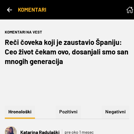
KOMENTARI
KOMENTARI NA VEST
Reči čoveka koji je zaustavio Španiju:
Ceo život čekam ovo, dosanjali smo san
mnogih generacija
Hronološki
Pozitivni
Negativni
Katarina Radulaški
pre oko 1 mesec