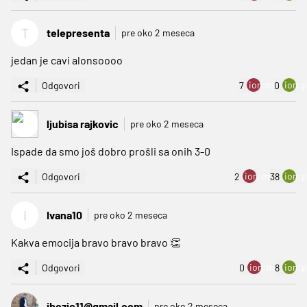
T
telepresenta
pre oko 2 meseca
jedan je cavi alonsoooo
ion:minus
ion:p
Odgovori
7
0
ljubisa rajkovic
pre oko 2 meseca
Ispade da smo još dobro prošli sa onih 3-0
ion:minus
ion:p
Odgovori
2
38
I
Ivana10
pre oko 2 meseca
Kakva emocija bravo bravo bravo 👏
ion:minus
ion:p
Odgovori
0
8
jbozic11@gmail.com
pre oko 2 meseca