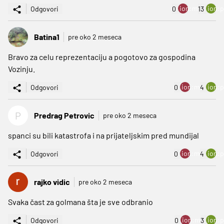
ion:minus
ion:p
Odgovori
0
13
Batina1
pre oko 2 meseca
Bravo za celu reprezentaciju a pogotovo za gospodina
Vozinju.
ion:minus
ion:p
Odgovori
0
4
P
Predrag Petrovic
pre oko 2 meseca
spanci su bili katastrofa i na prijateljskim pred mundijal
ion:minus
ion:p
Odgovori
0
4
rajko vidic
pre oko 2 meseca
Svaka čast za golmana šta je sve odbranio
ion:minus
ion:p
Odgovori
0
3