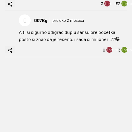
ion:minus
ion:p
3
53
0
007Bg
pre oko 2 meseca
A ti si sigurno odigrao duplu sansu pre pocetka
posto si znao da je reseno, i sada si milioner !??😀
ion:minus
ion:p
0
3