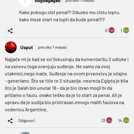
S
sdgdagagad
pre oko 1 mesec
Kako pobogu cist penal?! Oduzeo mu cistu loptu,
kako moze start na lopti da bude penal?!?
ion:minus
ion:p
0
1
Usput
pre oko 1 mesec
Najjače mi je kad se svi fokusiraju da komentarišu 2 odluke i
na osnovu toga ocenjuju suđenje. Ne samo na ovoj
utakmici,nego inače. Suđenje na ovom prvenstvu je očajno
- generlano. Što se tiče te 2 situacije, nesreća Egipta je bila
što je Salah bio unutar 16 - da je bio izvan mogli bi da
pričamo o faulu, ovako teško da je to start za penal. Ali je
upravu da je sudija bio pristrasan,mnogo malih faulova na
vodenicu Argentine.
ion:minus
ion:p
Odgovori
13
14