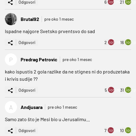
ion:minus
ion:p
Odgovori
6
21
Brutal92
pre oko 1 mesec
Ispadne najgore Svetsko prventsvo do sad
ion:minus
ion:p
Odgovori
2
16
P
Predrag Petrovic
pre oko 1 mesec
kako ispustis 2 gola razlike da ne stignes ni do produzetaka
i krivis sudije ??
ion:minus
ion:p
Odgovori
5
31
A
Andjusara
pre oko 1 mesec
Samo zato što je Mesi bio u Jerusalimu...
ion:minus
ion:p
Odgovori
7
10