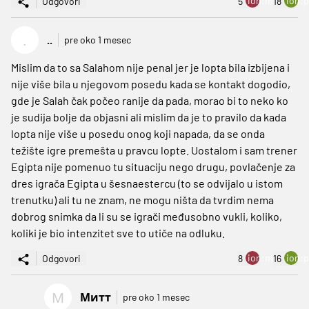
ion:minus
ion:p
Odgovori
5
18
.
..
pre oko 1 mesec
Mislim da to sa Salahom nije penal jer je lopta bila izbijena i
nije više bila u njegovom posedu kada se kontakt dogodio,
gde je Salah čak počeo ranije da pada, morao bi to neko ko
je sudija bolje da objasni ali mislim da je to pravilo da kada
lopta nije više u posedu onog koji napada, da se onda
težište igre premešta u pravcu lopte. Uostalom i sam trener
Egipta nije pomenuo tu situaciju nego drugu, povlačenje za
dres igrača Egipta u šesnaestercu (to se odvijalo u istom
trenutku) ali tu ne znam, ne mogu ništa da tvrdim nema
dobrog snimka da li su se igrači međusobno vukli, koliko,
koliki je bio intenzitet sve to utiče na odluku.
ion:minus
ion:p
Odgovori
8
16
М
Митт
pre oko 1 mesec