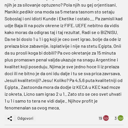
njih je za silovanje optuzeno? Pola njih su gej orjentisani.
Manikir,pedikir ona moda sa 5 metara tasnom sto setaju
Soboslaj i oni idioti Kunde i Eketike i ostalo.... Pa zamisli kad
udje Baja ili na poziv okrene iz FIFE, UEFE nebitno da vidis
kako moras da odigras taj i taj rezultat. Radi se o BIZNISU.
Da ne bi doslo 1 u 1 i gg koji je ceo svet igrao, bolje da ode iz
prelaza bice zabavnije, isplativije i nije na stetu Egipta. Onii
da su prosli koga bi dobili? Pa ovo okretanje za 15 minuta
plus promaswn penal valjda ukazuje na snagu Argentine i
kvalitet koji poseduju. Njima je sve jedno hoce li iz prelaza
doci ili ne bitno je da oni idu dalje i tu se sva prica zavrsava.
Jesuli kvalitetniji? Jesu! Koliko? Pa 4,5,6 puta kvalitetniji od
Egipta.. Zastoonda mora da dodje iz KECA u KEC kad moze
iz okreta. Licno sam igrao 2 u 1.. Zato sto se ceo svet uhvati
1 u 1 i samo to tera ne vidi dalje.. Njihov profit je
fenomenalan sa ovog meca.
ion:minus
ion:p
Odgovori
19
3