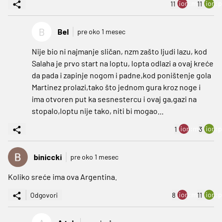
ion:minus
ion:p
11
11
B
Bel
pre oko 1 mesec
Nije bio ni najmanje sličan, nzm zašto ljudi lazu, kod
Salaha je prvo start na loptu, lopta odlazi a ovaj kreće
da pada i zapinje nogom i padne,kod poništenje gola
Martinez prolazi,tako što jednom gura kroz noge i
ima otvoren put ka sesnestercu i ovaj ga,gazi na
stopalo,loptu nije tako, niti bi mogao...
ion:minus
ion:p
1
3
biniccki
pre oko 1 mesec
Koliko sreće ima ova Argentina.
ion:minus
ion:p
Odgovori
8
11