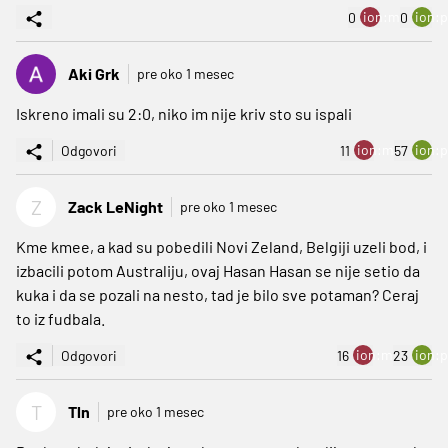
ion:minus
ion:p
0
0
Aki Grk
pre oko 1 mesec
Iskreno imali su 2:0, niko im nije kriv sto su ispali
ion:minus
ion:p
Odgovori
11
57
Z
Zack LeNight
pre oko 1 mesec
Kme kmee, a kad su pobedili Novi Zeland, Belgiji uzeli bod, i
izbacili potom Australiju, ovaj Hasan Hasan se nije setio da
kuka i da se pozali na nesto, tad je bilo sve potaman? Ceraj
to iz fudbala.
ion:minus
ion:p
Odgovori
16
23
T
Tln
pre oko 1 mesec