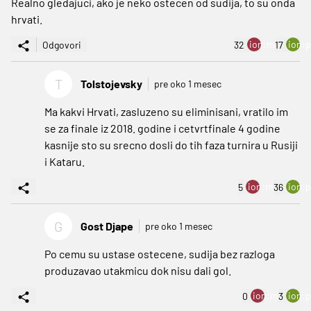
Realno gledajuci, ako je neko ostecen od sudija, to su onda
hrvati.
ion:minus
ion:p
Odgovori
32
17
T
Tolstojevsky
pre oko 1 mesec
Ma kakvi Hrvati, zasluzeno su eliminisani, vratilo im
se za finale iz 2018. godine i cetvrtfinale 4 godine
kasnije sto su srecno dosli do tih faza turnira u Rusiji
i Kataru.
ion:minus
ion:p
5
36
G
Gost Djape
pre oko 1 mesec
Po cemu su ustase ostecene, sudija bez razloga
produzavao utakmicu dok nisu dali gol.
ion:minus
ion:p
0
3