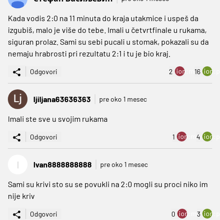
Kada vodis 2:0 na 11 minuta do kraja utakmice i uspeš da
izgubiš, malo je više do tebe. Imali u četvrtfinale u rukama,
siguran prolaz. Sami su sebi pucali u stomak, pokazali su da
nemaju hrabrosti pri rezultatu 2:1 i tu je bio kraj.
ion:minus
ion:p
Odgovori
2
16
ljiljana63636363
pre oko 1 mesec
Imali ste sve u svojim rukama
ion:minus
ion:p
Odgovori
1
4
I
Ivan8888888888
pre oko 1 mesec
Sami su krivi sto su se povukli na 2:0 mogli su proci niko im
nije kriv
ion:minus
ion:p
Odgovori
0
3