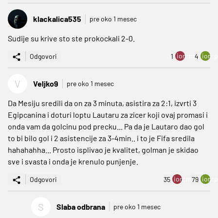
klackalica535
pre oko 1 mesec
Sudije su krive sto ste prokockali 2-0.
ion:minus
ion:p
Odgovori
1
4
V
Veljko9
pre oko 1 mesec
Da Mesiju sredili da on za 3 minuta, asistira za 2:1, izvrti 3
Egipcanina i doturi loptu Lautaru za zicer koji ovaj promasi i
onda vam da golcinu pod precku... Pa da je Lautaro dao gol
to bi bilo gol i 2 asistencije za 3-4min.. i to je Fifa sredila
hahahahha... Prosto isplivao je kvalitet, golman je skidao
sve i svasta i onda je krenulo punjenje.
ion:minus
ion:p
Odgovori
35
79
S
Slaba odbrana
pre oko 1 mesec