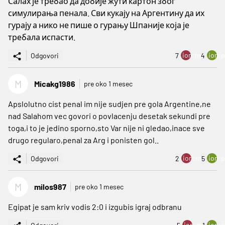
Салах је требао да добије жути картон због
симулирања пенала. Сви кукају на Аргентину да их
гурају а нико не пише о гурању Шпаније која је
требала испасти.
ion:minus
ion:p
Odgovori
7
4
M
Micakg1986
pre oko 1 mesec
Apslolutno cist penal im nije sudjen pre gola Argentine,ne
nad Salahom vec govori o povlacenju desetak sekundi pre
toga,i to je jedino sporno,sto Var nije ni gledao,inace sve
drugo regularo,penal za Arg i ponisten gol..
ion:minus
ion:p
Odgovori
2
5
M
milos987
pre oko 1 mesec
Egipat je sam kriv vodis 2:0 i izgubis igraj odbranu
ion:minus
ion:p