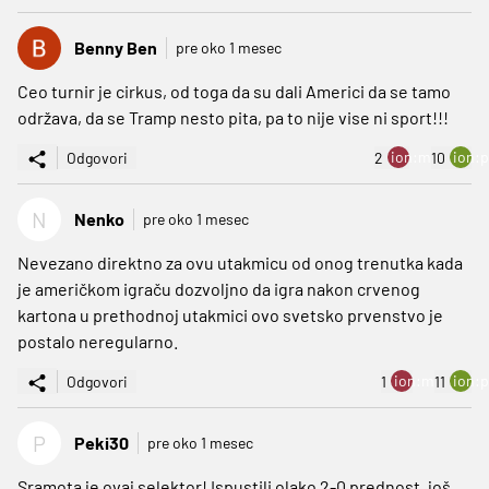
Benny Ben
pre oko 1 mesec
Ceo turnir je cirkus, od toga da su dali Americi da se tamo
održava, da se Tramp nesto pita, pa to nije vise ni sport!!!
ion:minus
ion:p
Odgovori
2
10
N
Nenko
pre oko 1 mesec
Nevezano direktno za ovu utakmicu od onog trenutka kada
je američkom igraču dozvoljno da igra nakon crvenog
kartona u prethodnoj utakmici ovo svetsko prvenstvo je
postalo neregularno.
ion:minus
ion:p
Odgovori
1
11
P
Peki30
pre oko 1 mesec
Sramota je ovaj selektor! Ispustili olako 2-0 prednost, još