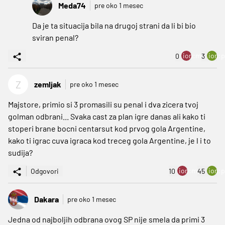
Meda74
pre oko 1 mesec
Da je ta situacija bila na drugoj strani da li bi bio
sviran penal?
ion:minus
ion:p
0
3
Z
zemljak
pre oko 1 mesec
Majstore, primio si 3 promasili su penal i dva zicera tvoj
golman odbrani... Svaka cast za plan igre danas ali kako ti
stoperi brane bocni centarsut kod prvog gola Argentine,
kako ti igrac cuva igraca kod treceg gola Argentine, je l i to
sudija?
ion:minus
ion:p
Odgovori
10
45
Dakara
pre oko 1 mesec
Jedna od najboljih odbrana ovog SP nije smela da primi 3