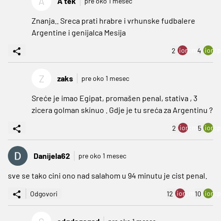
A
A tek
pre oko 1 mesec
Znanja.. Sreca prati hrabre i vrhunske fudbalere
Argentine i genijalca Mesija
ion:minus
ion:p
2
4
Z
zaks
pre oko 1 mesec
Sreće je imao Egipat, promašen penal, stativa , 3
zicera golman skinuo . Gdje je tu sreća za Argentinu ?
ion:minus
ion:p
2
5
Danijela62
pre oko 1 mesec
sve se tako cini ono nad salahom u 94 minutu je cist penal.
ion:minus
ion:p
Odgovori
12
10