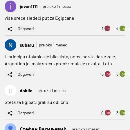
jovan1111
pre oko 1 mesec
vise srece sledeci put za Egipcane
ion:minus
ion:p
Odgovori
1
4
subaru
pre oko 1 mesec
U principu utakmica je bila cista, nema na sta da se zale.
Argentina je imala srecu, preokrenula je rezultat i eto
ion:minus
ion:p
Odgovori
15
6
D
dokile
pre oko 1 mesec
Steta za Egipat,igrali su odlicno...
ion:minus
ion:p
Odgovori
0
3
Стефан Васиљевић
pre oko 1 mesec