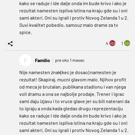
kako se raduje i ide dalje onda im bude krivo i ako je
rezultat namesten ispliva istina na kraju gde su i oni
sami akteri. Oni su igrali i protiv Novog Zelanda 1 u 2.
Suvi kvalitet pobedio, samouz malo drame za tv
spice.
ion:minus
ion:p
4
1
F
Familio
pre oko 1 mesec
Nije namesten znak(kec je dosao) namesten je
rezultat! Skapiraj, mucni glavom malo. Njihov profit
od meca je brutalan, publikana stadionu i van njega
voli dramu a ona se najbolje prodaje. Trener i igrac
sami daju izjavu i to vruce glave jer su bili naterani da
to igraju a onda kada gledas drugu reprezentaciju
kako se raduje i ide dalje onda im bude krivo i ako je
rezultat namesten ispliva istina na kraju gde su i oni
sami akteri. Oni su igrali i protiv Novog Zelanda 1 u 2.