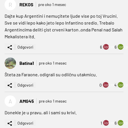
R
REKOS
pre oko 1 mesec
Dajte kup Argentini i nemuçitete ljude vise po toj Vrucini.
Sve se vidi lepo kako jeto lepo Infantino sredio. Trebalo
Argentincima deliti çist crveni karton ,onda Penal nad Salah
Mekalistera itd.
ion:minus
ion:p
Odgovori
6
6
Batina1
pre oko 1 mesec
Šteta za Faraone, odigrali su odličnu utakmicu.
ion:minus
ion:p
Odgovori
0
4
A
AMG45
pre oko 1 mesec
Donekle je u pravu, ali i sami su krivi.
ion:minus
ion:p
Odgovori
1
6