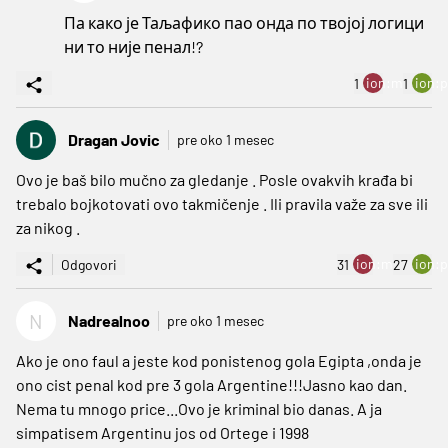
Па како је Таљафико пао онда по твојој логици
ни то није пенал!?
ion:minus
ion:p
1
1
Dragan Jovic
pre oko 1 mesec
Ovo je baš bilo mučno za gledanje . Posle ovakvih krađa bi
trebalo bojkotovati ovo takmičenje . Ili pravila važe za sve ili
za nikog .
ion:minus
ion:p
Odgovori
31
27
N
Nadrealnoo
pre oko 1 mesec
Ako je ono faul a jeste kod ponistenog gola Egipta ,onda je
ono cist penal kod pre 3 gola Argentine!!!Jasno kao dan.
Nema tu mnogo price...Ovo je kriminal bio danas. A ja
simpatisem Argentinu jos od Ortege i 1998