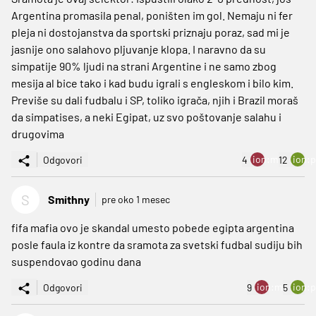
Argentina promasila penal, poništen im gol. Nemaju ni fer
pleja ni dostojanstva da sportski priznaju poraz, sad mi je
jasnije ono salahovo pljuvanje klopa. I naravno da su
simpatije 90% ljudi na strani Argentine i ne samo zbog
mesija al bice tako i kad budu igrali s engleskom i bilo kim.
Previše su dali fudbalu i SP, toliko igrača, njih i Brazil moraš
da simpatises, a neki Egipat, uz svo poštovanje salahu i
drugovima
ion:minus
ion:p
Odgovori
4
12
S
Smithny
pre oko 1 mesec
fifa mafia ovo je skandal umesto pobede egipta argentina
posle faula iz kontre da sramota za svetski fudbal sudiju bih
suspendovao godinu dana
ion:minus
ion:p
Odgovori
9
5