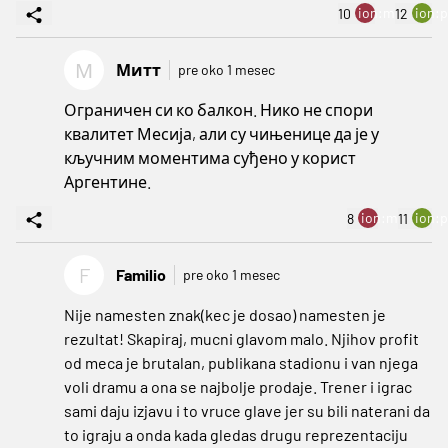
ion:minus
ion:p
10
12
М
Митт
pre oko 1 mesec
Ограничен си ко балкон. Нико не спори
квалитет Месија, али су чињенице да је у
кључним моментима суђено у корист
Аргентине.
ion:minus
ion:p
8
11
F
Familio
pre oko 1 mesec
Nije namesten znak(kec je dosao) namesten je
rezultat! Skapiraj, mucni glavom malo. Njihov profit
od meca je brutalan, publikana stadionu i van njega
voli dramu a ona se najbolje prodaje. Trener i igrac
sami daju izjavu i to vruce glave jer su bili naterani da
to igraju a onda kada gledas drugu reprezentaciju