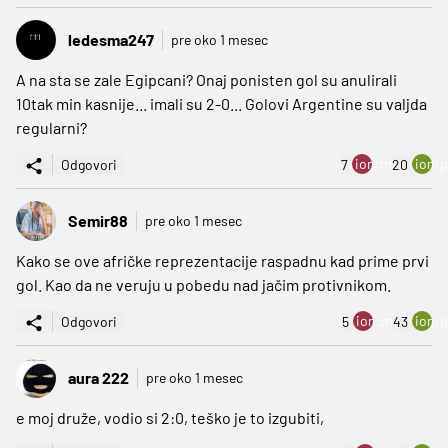
ledesma247
pre oko 1 mesec
A na sta se zale Egipcani? Onaj ponisten gol su anulirali
10tak min kasnije... imali su 2-0... Golovi Argentine su valjda
regularni?
ion:minus
ion:p
Odgovori
7
20
Semir88
pre oko 1 mesec
Kako se ove afričke reprezentacije raspadnu kad prime prvi
gol. Kao da ne veruju u pobedu nad jačim protivnikom.
ion:minus
ion:p
Odgovori
5
43
aura 222
pre oko 1 mesec
e moj druže, vodio si 2:0, teško je to izgubiti,