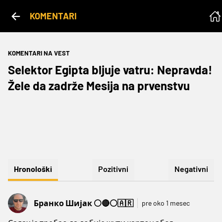
KOMENTARI
KOMENTARI NA VEST
Selektor Egipta bljuje vatru: Nepravda!
Žele da zadrže Mesija na prvenstvu
Hronološki
Pozitivni
Negativni
Бранко Шијак ⚪🔴⚪🇦🇷
pre oko 1 mesec