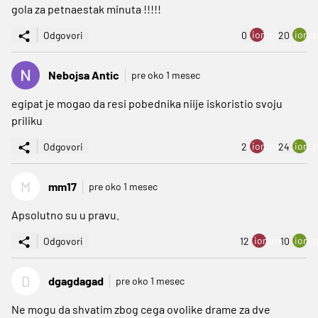
gola za petnaestak minuta !!!!!
ion:minus
ion:p
Odgovori
0
20
Nebojsa Antic
pre oko 1 mesec
egipat je mogao da resi pobednika niije iskoristio svoju
priliku
ion:minus
ion:p
Odgovori
2
24
M
mm17
pre oko 1 mesec
Apsolutno su u pravu.
ion:minus
ion:p
Odgovori
12
10
D
dgagdagad
pre oko 1 mesec
Ne mogu da shvatim zbog cega ovolike drame za dve