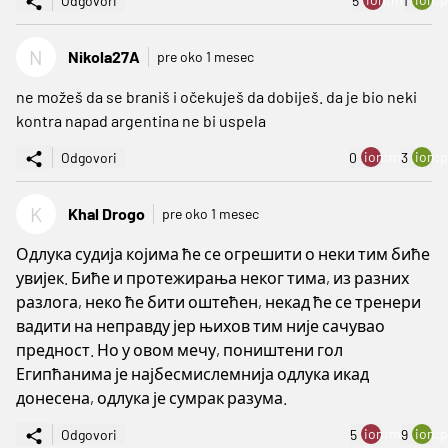
Odgovori
5
1
N
Nikola27A
pre oko 1 mesec
ne možeš da se braniš i očekuješ da dobiješ. da je bio neki
kontra napad argentina ne bi uspela
ion:minus
ion:p
Odgovori
0
3
K
Khal Drogo
pre oko 1 mesec
Одлука судија којима ће се огрешити о неки тим биће
увијек. Биће и протежирања неког тима, из разних
разлога, неко ће бити оштећен, некад ће се тренери
вадити на неправду јер њихов тим није сачувао
предност. Но у овом мечу, поништени гол
Египћанима је најбесмислемнија одлука икад
донесена, одлука је сумрак разума.
ion:minus
ion:p
Odgovori
5
9