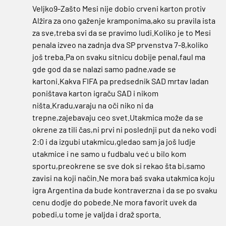
Veljko9-Zašto Mesi nije dobio crveni karton protiv
Alžira za ono gaženje kramponima,ako su pravila ista
za sve,treba svi da se pravimo ludi.Koliko je to Mesi
penala izveo na zadnja dva SP prvenstva 7-8,koliko
još treba.Pa on svaku sitnicu dobije penal,faul ma
gde god da se nalazi samo padne,vade se
kartoni.Kakva FIFA pa predsednik SAD mrtav ladan
poništava karton igraču SAD i nikom
ništa.Kradu,varaju na oči niko ni da
trepne,zajebavaju ceo svet.Utakmica može da se
okrene za tili čas,ni prvi ni poslednji put da neko vodi
2:0 i da izgubi utakmicu,gledao sam ja još ludje
utakmice i ne samo u fudbalu već u bilo kom
sportu,preokrene se sve dok si rekao šta bi,samo
zavisi na koji način.Ne mora baš svaka utakmica koju
igra Argentina da bude kontraverzna i da se po svaku
cenu dodje do pobede.Ne mora favorit uvek da
pobedi,u tome je valjda i draž sporta.