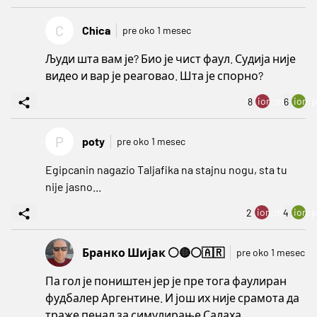
C
Chica
pre oko 1 mesec
Људи шта вам је? Био је чист фаул. Судија није
видео и вар је реаговао. Шта је спорно?
ion:minus
ion:p
8
6
P
poty
pre oko 1 mesec
Egipcanin nagazio Taljafika na stajnu nogu, sta tu
nije jasno...
ion:minus
ion:p
2
4
Бранко Шијак ⚪🔴⚪🇦🇷
pre oko 1 mesec
Па гол је поништен јер је пре тога фаулиран
фудбалер Аргентине. И још их није срамота да
траже пенал за симулирање Салаха.