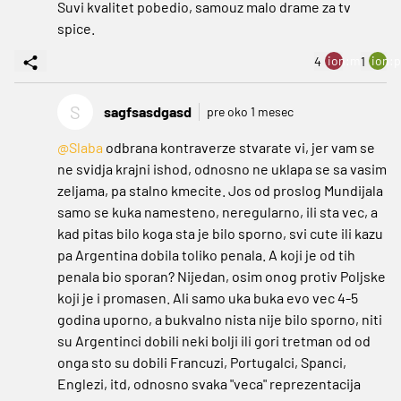
Suvi kvalitet pobedio, samouz malo drame za tv
spice.
ion:minus
ion:p
4
1
S
sagfsasdgasd
pre oko 1 mesec
@Slaba
odbrana kontraverze stvarate vi, jer vam se
ne svidja krajni ishod, odnosno ne uklapa se sa vasim
zeljama, pa stalno kmecite. Jos od proslog Mundijala
samo se kuka namesteno, neregularno, ili sta vec, a
kad pitas bilo koga sta je bilo sporno, svi cute ili kazu
pa Argentina dobila toliko penala. A koji je od tih
penala bio sporan? Nijedan, osim onog protiv Poljske
koji je i promasen. Ali samo uka buka evo vec 4-5
godina uporno, a bukvalno nista nije bilo sporno, niti
su Argentinci dobili neki bolji ili gori tretman od od
onga sto su dobili Francuzi, Portugalci, Spanci,
Englezi, itd, odnosno svaka "veca" reprezentacija