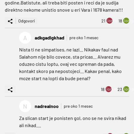
godine,Batistute, ali treba biti posten i reci da je sudija
direktno nekome unistio snove u eri Vara i 1678 kamera!!!
ion:minus
ion:p
Odgovori
21
18
A
adkgadlgkhad
pre oko 1 mesec
Nista ti ne simpatises, ne lazi... Nikakav faul nad
Salahom nije bilo covece, sta pricas... Alvarez mu
oduzeo cistu loptu, ovaj vec spreman da pada,
kontakt skoro pa nepostojeci... Kakav penal, kako
moze start na lopti da bude penal?
ion:minus
ion:p
18
23
N
nadrealnoo
pre oko 1 mesec
Za slican start je ponisten gol, ono se ne svira nikad
ali nikad....