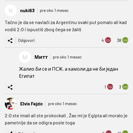
N
nuki63
pre oko 1 mesec
Tačno je da se navlači za Argentinu svaki put pomalo ali kad
vodiš 2:0 i ispustiš zbog čega se žališ
ion:minus
ion:p
Odgovori
4
38
М
Митт
pre oko 1 mesec
Жалио би се и ПСЖ, а камоли да не би један
Египат
ion:minus
ion:p
1
3
Elvis Fejzic
pre oko 1 mesec
2:0 ste imali ali ste prokockali . Žao mi je Egipta ali moralo je
pametnije da se odigra posle toga