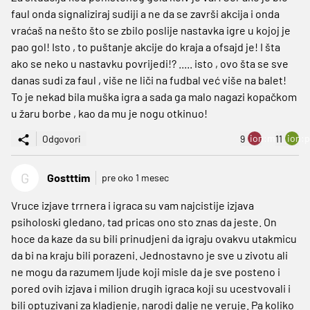
faul onda signaliziraj sudiji a ne da se završi akcija i onda
vraćaš na nešto što se zbilo poslije nastavka igre u kojoj je
pao gol! Isto , to puštanje akcije do kraja a ofsajd je! I šta
ako se neko u nastavku povrijedi!? ..... isto , ovo šta se sve
danas sudi za faul , više ne liči na fudbal već više na balet!
To je nekad bila muška igra a sada ga malo nagazi kopačkom
u žaru borbe , kao da mu je nogu otkinuo!
ion:minus
ion:p
Odgovori
9
11
G
Gostttim
pre oko 1 mesec
Vruce izjave trrnera i igraca su vam najcistije izjava
psiholoski gledano, tad pricas ono sto znas da jeste. On
hoce da kaze da su bili prinudjeni da igraju ovakvu utakmicu
da bi na kraju bili porazeni. Jednostavno je sve u zivotu ali
ne mogu da razumem ljude koji misle da je sve posteno i
pored ovih izjava i milion drugih igraca koji su ucestvovali i
bili optuzivani za kladjenje, narodi dalje ne veruje. Pa koliko