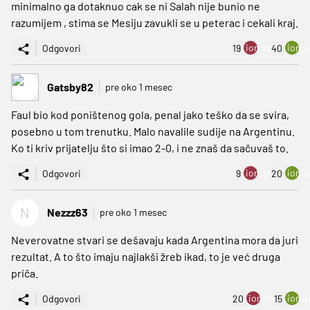
minimalno ga dotaknuo cak se ni Salah nije bunio ne
razumijem , stima se Mesiju zavukli se u peterac i cekali kraj.
ion:minus
ion:p
Odgovori
19
40
Gatsby82
pre oko 1 mesec
Faul bio kod poništenog gola, penal jako teško da se svira,
posebno u tom trenutku. Malo navalile sudije na Argentinu.
Ko ti kriv prijatelju što si imao 2-0, i ne znaš da sačuvaš to.
ion:minus
ion:p
Odgovori
9
20
N
Nezzz63
pre oko 1 mesec
Neverovatne stvari se dešavaju kada Argentina mora da juri
rezultat. A to što imaju najlakši žreb ikad, to je već druga
priča.
ion:minus
ion:p
Odgovori
20
15