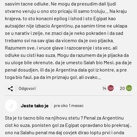
sasvim tacne odluke. Ne mogu da presudim dali ljudi
stvarno veruju u ono sto pricaju ili samo troluju... Na kraju
krajeva, to sto konacni epilog i ishod i sto Egipat kao
autsajder nije izbacio Argentinu, pa samim time ne uklapa
se u narativ i zelje, ne znaci da je neko pokraden i da sad
trebamo svi na sav glas da vicemo da je ovo pljacka.
Razumem sve, i vruce glave i razocarenje i sta vec, ali
odluke su cisti kao suza. Mogu da razumem da je pljacka da
su uloge bile okrenute, da je umesto Salah bio Mesi, pa da je
penal dosudjen, ili da je Argentina dala gol iz kontre, a pre
toga bio faul, pa da im priznaju gol, ali ovako...
ion:minus
ion:p
Odgovori
14
20
J
Jeste tako je
pre oko 1 mesec
Sta je to tacno bilo na njihovu stetu ? Penal za Argentinu
cist ko suza, ponisten gol za Egipat opravdano bio prekrsaj ,
ono na Salahu penal ma daj covjek dirao loptu prvi i onda