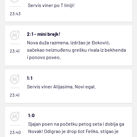
Servis viner po T liniji!
23:43
2:1 - mini brejk!
Nova duža razmena, izdržao je Đoković,
sačekao neiznuđenu grešku rivala iz bekhenda
23:41
i ponovo poveo.
1:1
Servis viner Alijasima. Novi egal.
23:41
1:0
Sjajan poen na početku petog seta i dobija ga
Novak! Odigrao je drop šot Feliks, stigao je
23:40