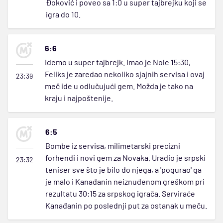
Đoković i poveo sa 1:0 u super tajbrejku koji se
igra do 10.
6:6
Idemo u super tajbrejk. Imao je Nole 15:30,
Feliks je zaredao nekoliko sjajnih servisa i ovaj
23:39
meč ide u odlučujući gem. Možda je tako na
kraju i najpoštenije.
6:5
Bombe iz servisa, milimetarski precizni
forhendi i novi gem za Novaka. Uradio je srpski
23:32
teniser sve što je bilo do njega, a 'pogurao' ga
je malo i Kanađanin neiznuđenom greškom pri
rezultatu 30:15 za srpskog igrača. Serviraće
Kanađanin po poslednji put za ostanak u meču.