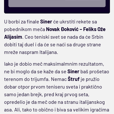
U borbi za finale
Siner
će ukrstiti rekete sa
pobednikom meča
Novak Đoković – Feliks Ože
Alijasim
. Ceo teniski svet se nada da će Srbin
dobiti taj duel i da će se naći sa druge strane
mreže naspram Italijana.
Iako je dobio meč maksimalmnim rezultatom,
ne bi moglo da se kaže da se
Siner
baš prošetao
terenom do trijumfa. Nemac
Štruf
je pružio
dobar otpor prvom teniseru sveta i praktično
samo jedan brejk, pred kraj prvog seta,
opredelio je da meč ode na stranu italijanskog
asa. Ali, tako to obično i biva sa velikim igračima