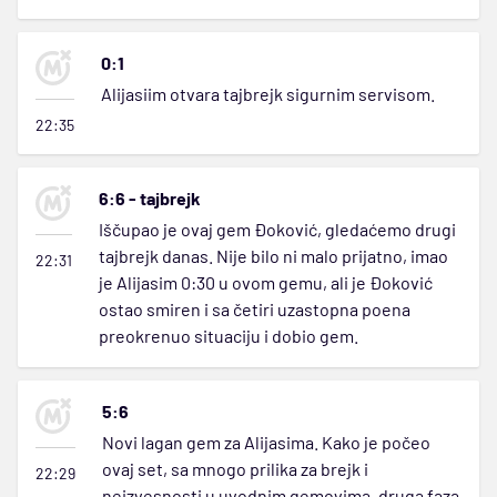
0:1
Alijasiim otvara tajbrejk sigurnim servisom.
22:35
6:6 - tajbrejk
Iščupao je ovaj gem Đoković, gledaćemo drugi
tajbrejk danas. Nije bilo ni malo prijatno, imao
22:31
je Alijasim 0:30 u ovom gemu, ali je Đoković
ostao smiren i sa četiri uzastopna poena
preokrenuo situaciju i dobio gem.
5:6
Novi lagan gem za Alijasima. Kako je počeo
ovaj set, sa mnogo prilika za brejk i
22:29
neizvesnosti u uvodnim gemovima, druga faza