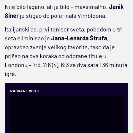
Nije bilo lagano, ali je bilo – maksimalno.
Janik
Siner
je stigao do polufinala Vimbldona.
Italijanski as, prvi teniser sveta, pobedom u tri
seta eliminisao je
Jana-Lenarda Štrufa
,
opravdao zvanje velikog favorita, tako da je
prišao na dva koraka od odbrane titule u
Londonu – 7:5, 7:6 (4), 6:3 za dva sata i 36 minuta
igre.
IZABRANE VESTI