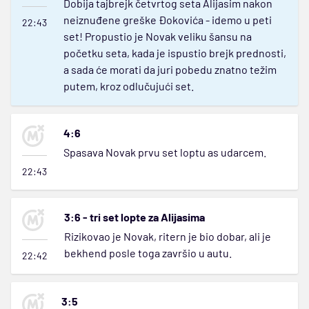
Dobija tajbrejk četvrtog seta Alijasim nakon
neiznuđene greške Đokovića - idemo u peti
22:43
set! Propustio je Novak veliku šansu na
početku seta, kada je ispustio brejk prednosti,
a sada će morati da juri pobedu znatno težim
putem, kroz odlučujući set.
4:6
Spasava Novak prvu set loptu as udarcem.
22:43
3:6 - tri set lopte za Alijasima
Rizikovao je Novak, ritern je bio dobar, ali je
bekhend posle toga završio u autu.
22:42
3:5