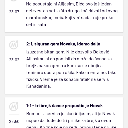
Ne posustaje ni Alijasim. Biće ovo još jedan
neizvestan set, a šta drugo i očekivati od ovog
23:07
maratonskog meča koji već sada traje preko
četiri sata.
2:1, siguran gem Novaka, idemo dalje
Izuzetno bitan gem. Nije dozvolio Đoković
Alijasimu ni da pomisli da može do šanse za
23:02
brejk, nakon gema u kom su se obojica
tenisera dosta potrošila, kako mentalno, tako i
fizički. Vreme je za konačni 'atak' na servis
Kanađanina.
1:1 - tri brejk šanse propustio je Novak
Bombe iz servisa je slao Alijasim, ali je Novak
uspeo da dođe do tri prilike za brejk u ovom
22:50
gemu. Ko zna koje po redu propuštene prilike