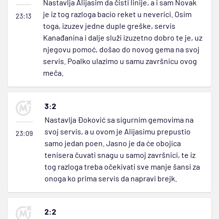
Nastavlja Alijasim da čisti linije, a i sam Novak
je iz tog razloga bacio reket u neverici. Osim
23:13
toga, izuzev jedne duple greške, servis
Kanađanina i dalje služi izuzetno dobro te je, uz
njegovu pomoć, došao do novog gema na svoj
servis. Poalko ulazimo u samu završnicu ovog
meča.
3:2
Nastavlja Đoković sa sigurnim gemovima na
svoj servis, a u ovom je Alijasimu prepustio
23:09
samo jedan poen. Jasno je da će obojica
tenisera čuvati snagu u samoj završnici, te iz
tog razloga treba očekivati sve manje šansi za
onoga ko prima servis da napravi brejk.
2:2