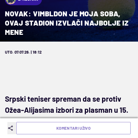
NOVAK: VIMBLDON JE MOJA SOBA,
OVAJ STADION IZVLAČI NAJBOLJE IZ
MENE
UTO. 07.07.26. | 18:12
Srpski teniser spreman da se protiv
Ožea-Alijasima izbori za plasman u 15.
polufinale na turniru u Londonu
KOMENTARI UŽIVO
Svi parametri su tu, prethodni izazovi uspešno