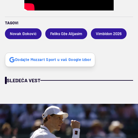
TAGOVI
Novak Đoković
Feliks Ože Alijasim
Vimbldon 2026
Dodajte Mozzart Sport u vaš Google izbor
SLEDEĆA VEST