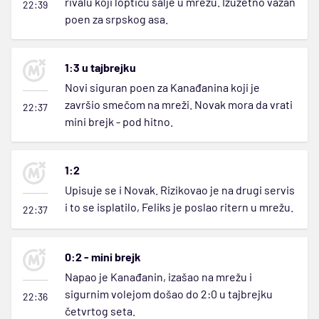
rivalu koji lopticu šalje u mrežu. Izuzetno važan
22:39
poen za srpskog asa.
1:3 u tajbrejku
Novi siguran poen za Kanađanina koji je
završio smečom na mreži. Novak mora da vrati
22:37
mini brejk - pod hitno.
1:2
Upisuje se i Novak. Rizikovao je na drugi servis
i to se isplatilo, Feliks je poslao ritern u mrežu.
22:37
0:2 - mini brejk
Napao je Kanađanin, izašao na mrežu i
sigurnim volejom došao do 2:0 u tajbrejku
22:36
četvrtog seta.