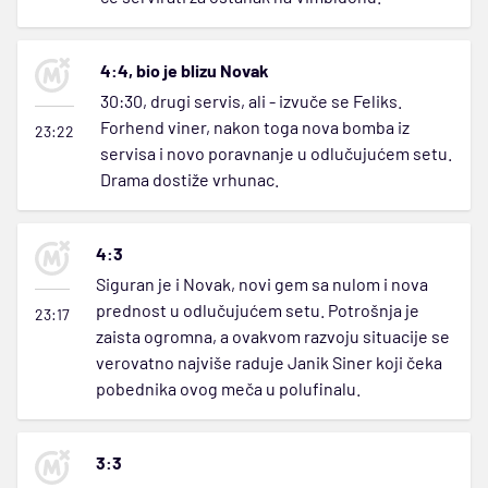
4:4, bio je blizu Novak
30:30, drugi servis, ali - izvuče se Feliks.
Forhend viner, nakon toga nova bomba iz
23:22
servisa i novo poravnanje u odlučujućem setu.
Drama dostiže vrhunac.
4:3
Siguran je i Novak, novi gem sa nulom i nova
prednost u odlučujućem setu. Potrošnja je
23:17
zaista ogromna, a ovakvom razvoju situacije se
verovatno najviše raduje Janik Siner koji čeka
pobednika ovog meča u polufinalu.
3:3