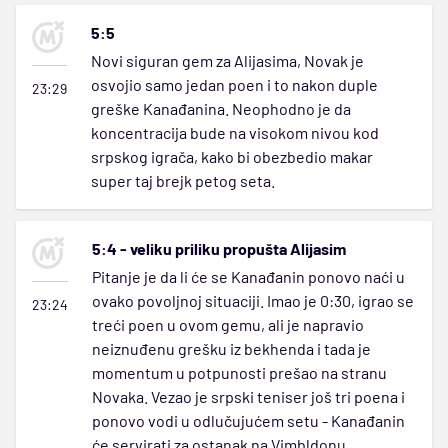
5:5
Novi siguran gem za Alijasima, Novak je
osvojio samo jedan poen i to nakon duple
23:29
greške Kanađanina. Neophodno je da
koncentracija bude na visokom nivou kod
srpskog igrača, kako bi obezbedio makar
super taj brejk petog seta.
5:4 - veliku priliku propušta Alijasim
Pitanje je da li će se Kanađanin ponovo naći u
ovako povoljnoj situaciji. Imao je 0:30, igrao se
23:24
treći poen u ovom gemu, ali je napravio
neiznuđenu grešku iz bekhenda i tada je
momentum u potpunosti prešao na stranu
Novaka. Vezao je srpski teniser još tri poena i
ponovo vodi u odlučujućem setu - Kanađanin
će servirati za ostanak na Vimbldonu.