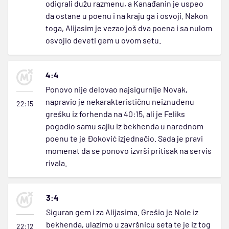
odigrali dužu razmenu, a Kanađanin je uspeo
da ostane u poenu i na kraju ga i osvoji. Nakon
toga, Alijasim je vezao još dva poena i sa nulom
osvojio deveti gem u ovom setu.
4:4
Ponovo nije delovao najsigurnije Novak,
napravio je nekarakterističnu neiznuđenu
22:15
grešku iz forhenda na 40:15, ali je Feliks
pogodio samu sajlu iz bekhenda u narednom
poenu te je Đoković izjednačio. Sada je pravi
momenat da se ponovo izvrši pritisak na servis
rivala.
3:4
Siguran gem i za Alijasima. Grešio je Nole iz
bekhenda, ulazimo u završnicu seta te je iz tog
22:12