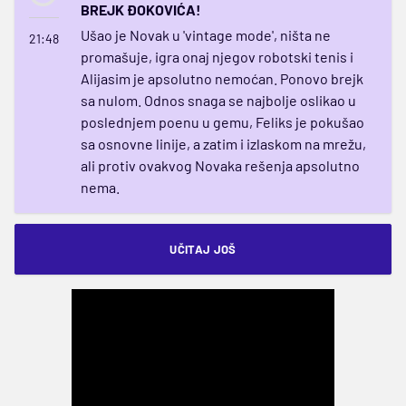
BREJK ĐOKOVIĆA!
Ušao je Novak u 'vintage mode', ništa ne
21:48
promašuje, igra onaj njegov robotski tenis i
Alijasim je apsolutno nemoćan. Ponovo brejk
sa nulom. Odnos snaga se najbolje oslikao u
poslednjem poenu u gemu, Feliks je pokušao
sa osnovne linije, a zatim i izlaskom na mrežu,
ali protiv ovakvog Novaka rešenja apsolutno
nema.
UČITAJ JOŠ