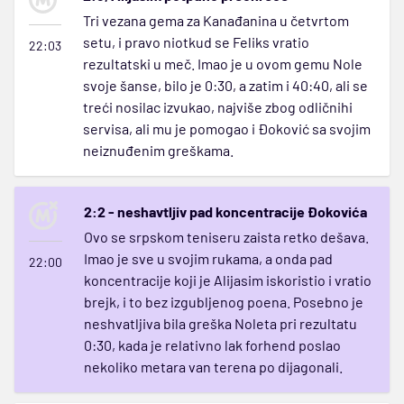
Tri vezana gema za Kanađanina u četvrtom
setu, i pravo niotkud se Feliks vratio
22:03
rezultatski u meč. Imao je u ovom gemu Nole
svoje šanse, bilo je 0:30, a zatim i 40:40, ali se
treći nosilac izvukao, najviše zbog odličnihi
servisa, ali mu je pomogao i Đoković sa svojim
neiznuđenim greškama.
2:2 - neshavtljiv pad koncentracije Đokovića
Ovo se srpskom teniseru zaista retko dešava.
Imao je sve u svojim rukama, a onda pad
22:00
koncentracije koji je Alijasim iskoristio i vratio
brejk, i to bez izgubljenog poena. Posebno je
neshvatljiva bila greška Noleta pri rezultatu
0:30, kada je relativno lak forhend poslao
nekoliko metara van terena po dijagonali.