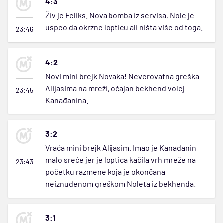
4:3
Živ je Feliks. Nova bomba iz servisa, Nole je
uspeo da okrzne lopticu ali ništa više od toga.
23:46
4:2
Novi mini brejk Novaka! Neverovatna greška
Alijasima na mreži, očajan bekhend volej
23:45
Kanađanina.
3:2
Vraća mini brejk Alijasim. Imao je Kanađanin
malo sreće jer je loptica kačila vrh mreže na
23:43
početku razmene koja je okončana
neiznuđenom greškom Noleta iz bekhenda.
3:1