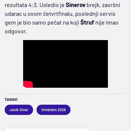
rezultata 4:3. Usledio je
Sinerov
brejk, završni
udarac u ovom četvrtfinalu, poslednji servis
gem je bio samo pečat na koji
Štruf
nije imao
odgovor.
TAGOVI
Janik Siner
Vimbldon 2026