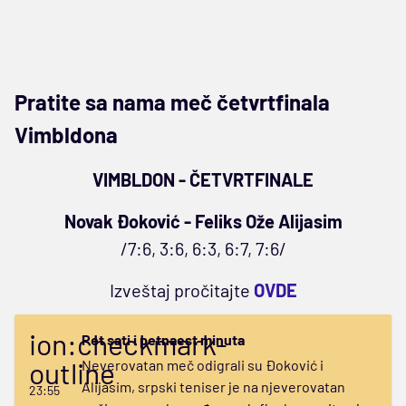
Pratite sa nama meč četvrtfinala
Vimbldona
VIMBLDON - ČETVRTFINALE
Novak Đoković - Feliks Ože Alijasim
/7:6, 3:6, 6:3, 6:7, 7:6/
Izveštaj pročitajte
OVDE
ion:checkmark-
Pet sati i petnaest minuta
outline
Neverovatan meč odigrali su Đoković i
Alijasim, srpski teniser je na njeverovatan
23:55