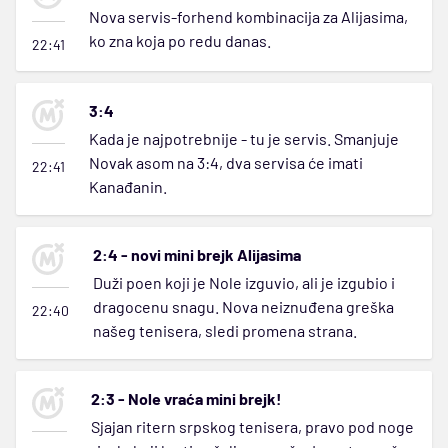
Nova servis-forhend kombinacija za Alijasima,
ko zna koja po redu danas.
22:41
3:4
Kada je najpotrebnije - tu je servis. Smanjuje
Novak asom na 3:4, dva servisa će imati
22:41
Kanađanin.
2:4 - novi mini brejk Alijasima
Duži poen koji je Nole izguvio, ali je izgubio i
dragocenu snagu. Nova neiznuđena greška
22:40
našeg tenisera, sledi promena strana.
2:3 - Nole vraća mini brejk!
Sjajan ritern srpskog tenisera, pravo pod noge