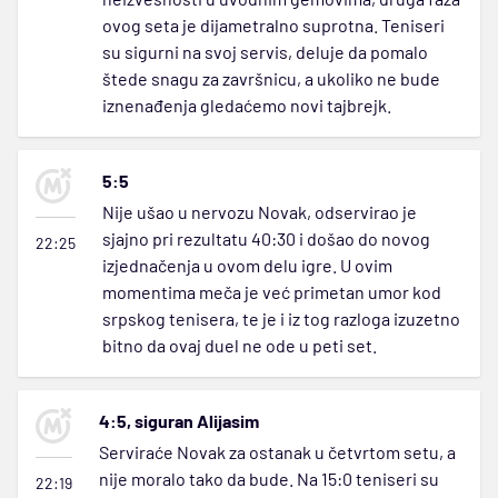
ovog seta je dijametralno suprotna. Teniseri
su sigurni na svoj servis, deluje da pomalo
štede snagu za završnicu, a ukoliko ne bude
iznenađenja gledaćemo novi tajbrejk.
5:5
Nije ušao u nervozu Novak, odservirao je
sjajno pri rezultatu 40:30 i došao do novog
22:25
izjednačenja u ovom delu igre. U ovim
momentima meča je već primetan umor kod
srpskog tenisera, te je i iz tog razloga izuzetno
bitno da ovaj duel ne ode u peti set.
4:5, siguran Alijasim
Serviraće Novak za ostanak u četvrtom setu, a
nije moralo tako da bude. Na 15:0 teniseri su
22:19