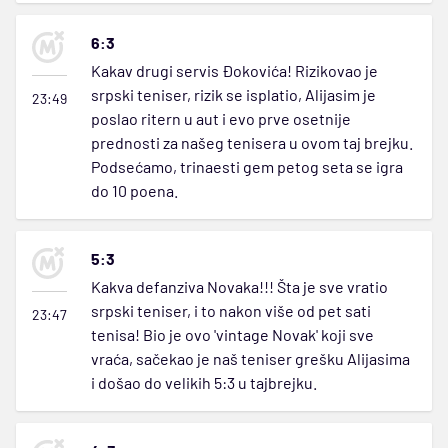
6:3
Kakav drugi servis Đokovića! Rizikovao je
srpski teniser, rizik se isplatio, Alijasim je
23:49
poslao ritern u aut i evo prve osetnije
prednosti za našeg tenisera u ovom taj brejku.
Podsećamo, trinaesti gem petog seta se igra
do 10 poena.
5:3
Kakva defanziva Novaka!!! Šta je sve vratio
srpski teniser, i to nakon više od pet sati
23:47
tenisa! Bio je ovo 'vintage Novak' koji sve
vraća, sačekao je naš teniser grešku Alijasima
i došao do velikih 5:3 u tajbrejku.