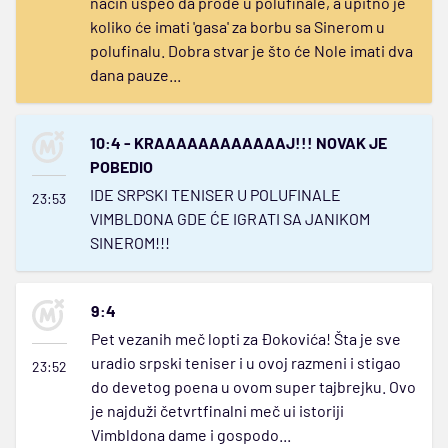
način uspeo da prođe u polufinale, a upitno je
koliko će imati 'gasa' za borbu sa Sinerom u
polufinalu. Dobra stvar je što će Nole imati dva
dana pauze...
10:4 - KRAAAAAAAAAAAAJ!!! NOVAK JE
POBEDIO
IDE SRPSKI TENISER U POLUFINALE
23:53
VIMBLDONA GDE ĆE IGRATI SA JANIKOM
SINEROM!!!
9:4
Pet vezanih meč lopti za Đokovića! Šta je sve
uradio srpski teniser i u ovoj razmeni i stigao
23:52
do devetog poena u ovom super tajbrejku. Ovo
je najduži četvrtfinalni meč ui istoriji
Vimbldona dame i gospodo...