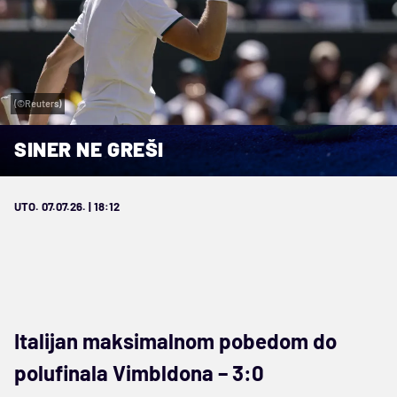
(©Reuters)
SINER NE GREŠI
UTO. 07.07.26. | 18:12
Italijan maksimalnom pobedom do
polufinala Vimbldona – 3:0