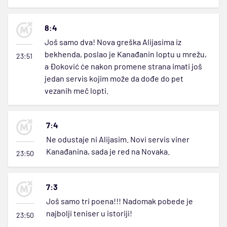
8:4
Još samo dva! Nova greška Alijasima iz
bekhenda, poslao je Kanađanin loptu u mrežu,
23:51
a Đoković će nakon promene strana imati još
jedan servis kojim može da dođe do pet
vezanih meč lopti.
7:4
Ne odustaje ni Alijasim. Novi servis viner
Kanađanina, sada je red na Novaka.
23:50
7:3
Još samo tri poena!!! Nadomak pobede je
najbolji teniser u istoriji!
23:50