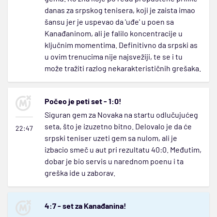
danas za srpskog tenisera, koji je zaista imao
šansu jer je uspevao da 'uđe' u poen sa
Kanađaninom, ali je falilo koncentracije u
ključnim momentima. Definitivno da srpski as
u ovim trenucima nije najsvežiji, te se i tu
može tražiti razlog nekarakterističnih grešaka.
Počeo je peti set - 1:0!
Siguran gem za Novaka na startu odlučujućeg
seta, što je izuzetno bitno. Delovalo je da će
22:47
srpski teniser uzeti gem sa nulom, ali je
izbacio smeč u aut pri rezultatu 40:0. Međutim,
dobar je bio servis u narednom poenu i ta
greška ide u zaborav.
4:7 - set za Kanađanina!