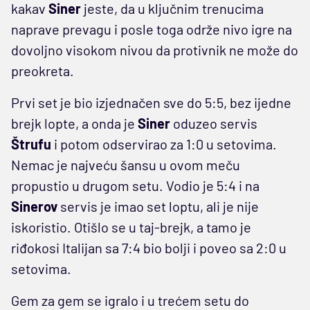
kakav
Siner
jeste, da u ključnim trenucima
naprave prevagu i posle toga održe nivo igre na
dovoljno visokom nivou da protivnik ne može do
preokreta.
Prvi set je bio izjednačen sve do 5:5, bez ijedne
brejk lopte, a onda je
Siner
oduzeo servis
Štrufu
i potom odservirao za 1:0 u setovima.
Nemac je najveću šansu u ovom meču
propustio u drugom setu. Vodio je 5:4 i na
Sinerov
servis je imao set loptu, ali je nije
iskoristio. Otišlo se u taj-brejk, a tamo je
riđokosi Italijan sa 7:4 bio bolji i poveo sa 2:0 u
setovima.
Gem za gem se igralo i u trećem setu do