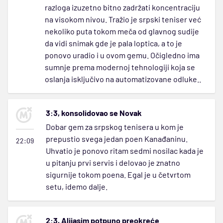
razloga izuzetno bitno zadržati koncentraciju
na visokom nivou. Tražio je srpski teniser već
nekoliko puta tokom meča od glavnog sudije
da vidi snimak gde je pala loptica, a to je
ponovo uradio i u ovom gemu. Očigledno ima
sumnje prema modernoj tehnologiji koja se
oslanja isključivo na automatizovane odluke..
3:3, konsolidovao se Novak
Dobar gem za srpskog tenisera u kom je
prepustio svega jedan poen Kanađaninu.
22:09
Uhvatio je ponovo ritam sedmi nosilac kada je
u pitanju prvi servis i delovao je znatno
sigurnije tokom poena. Egal je u četvrtom
setu, idemo dalje.
2:3, Alijasim potpuno preokreće