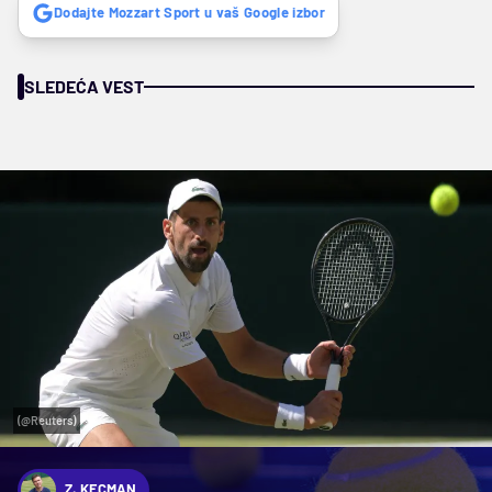
Dodajte Mozzart Sport u vaš Google izbor
SLEDEĆA VEST
(@Reuters)
Z. KECMAN