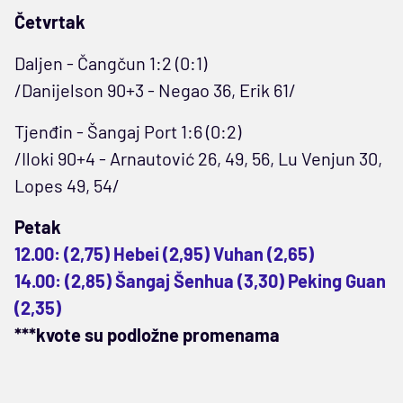
Četvrtak
Daljen - Čangčun 1:2 (0:1)
/Danijelson 90+3 - Negao 36, Erik 61/
Tjenđin - Šangaj Port 1:6 (0:2)
/Iloki 90+4 - Arnautović 26, 49, 56, Lu Venjun 30,
Lopes 49, 54/
Petak
12.00: (2,75) Hebei (2,95) Vuhan (2,65)
14.00: (2,85) Šangaj Šenhua (3,30) Peking Guan
(2,35)
***kvote su podložne promenama