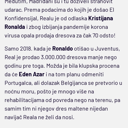
Međutim, Madriđani su i tu doživeli strahovit
udarac. Prema podacima do kojih je došao El
Konfidensijal, Realu je od odlaska
Kristijana
Ronalda
i zbog izbijanja pandemije korona
virusa opala prodaja dresova za čak 70 odsto!
Samo 2018. kada je
Ronaldo
otišao u Juventus,
Real je prodao 3.000.000 dresova manje nego
godinu pre toga. Možda je bila klupska procena
da će
Eden Azar
i na tom planu odmeniti
Portugalca, ali dolazak Belgijanca se pretvorio u
noćnu moru, pošto je mnogo više na
rehabilitacijama od povreda nego na terenu, pa
samim tim ni njegov dres maltene nijedan
navijač Reala ne želi da nosi.