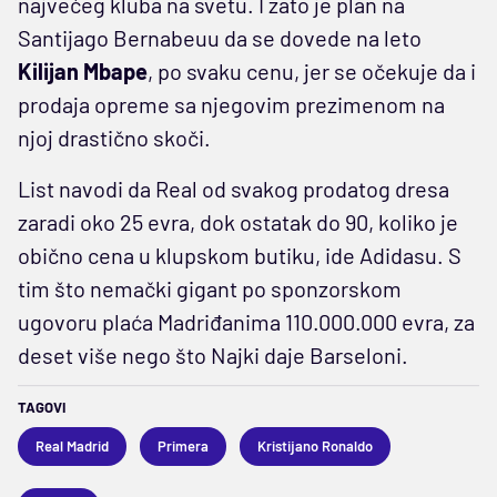
najvećeg kluba na svetu. I zato je plan na
Santijago Bernabeuu da se dovede na leto
Kilijan Mbape
, po svaku cenu, jer se očekuje da i
prodaja opreme sa njegovim prezimenom na
njoj drastično skoči.
List navodi da Real od svakog prodatog dresa
zaradi oko 25 evra, dok ostatak do 90, koliko je
obično cena u klupskom butiku, ide Adidasu. S
tim što nemački gigant po sponzorskom
ugovoru plaća Madriđanima 110.000.000 evra, za
deset više nego što Najki daje Barseloni.
TAGOVI
Real Madrid
Primera
Kristijano Ronaldo