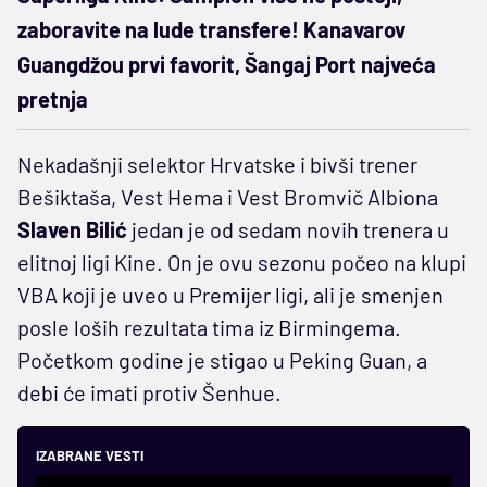
zaboravite na lude transfere! Kanavarov
Guangdžou prvi favorit, Šangaj Port najveća
pretnja
Nekadašnji selektor Hrvatske i bivši trener
Bešiktaša, Vest Hema i Vest Bromvič Albiona
Slaven Bilić
jedan je od sedam novih trenera u
elitnoj ligi Kine. On je ovu sezonu počeo na klupi
VBA koji je uveo u Premijer ligi, ali je smenjen
posle loših rezultata tima iz Birmingema.
Početkom godine je stigao u Peking Guan, a
debi će imati protiv Šenhue.
IZABRANE VESTI