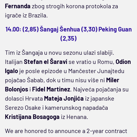
Fernanda
zbog strogih korona protokola za
igrače iz Brazila.
14.00: (2,85) Šangaj Šenhua (3,30) Peking Guan
(2,35)
Tim iz Šangaja u novu sezonu ulazi slabiji.
Italijan
Stefan el Šaravi
se vratio u Romu,
Odion
Igalo
je posle epizode u Mančester Junajtedu
pojačao Šabab, dok u timu nisu više ni
Miler
Bolonjos
i
Fidel Martinez
. Najveća pojačanja su
dolasci Hrvata
Mateja Jonjića
iz japanske
Serezo Osake i kamerunskog napadača
Kristijana Bosagoga
iz Henana.
We are honored to announce a 2-year contract