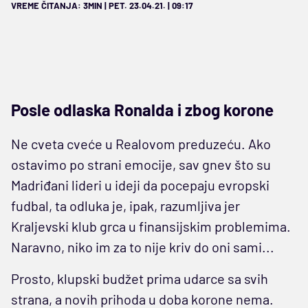
VREME ČITANJA: 3MIN | PET. 23.04.21. | 09:17
Posle odlaska Ronalda i zbog korone
Ne cveta cveće u Realovom preduzeću. Ako
ostavimo po strani emocije, sav gnev što su
Madriđani lideri u ideji da pocepaju evropski
fudbal, ta odluka je, ipak, razumljiva jer
Kraljevski klub grca u finansijskim problemima.
Naravno, niko im za to nije kriv do oni sami...
Prosto, klupski budžet prima udarce sa svih
strana, a novih prihoda u doba korone nema.