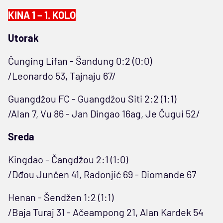
KINA 1 – 1. KOLO
Utorak
Čunging Lifan - Šandung 0:2 (0:0)
/Leonardo 53, Tajnaju 67/
Guangdžou FC - Guangdžou Siti 2:2 (1:1)
/Alan 7, Vu 86 - Jan Dingao 16ag, Je Čugui 52/
Sreda
Kingdao - Čangdžou 2:1 (1:0)
/Dđou Junčen 41, Radonjić 69 - Diomande 67
Henan - Šendžen 1:2 (1:1)
/Baja Turaj 31 - Ačeampong 21, Alan Kardek 54