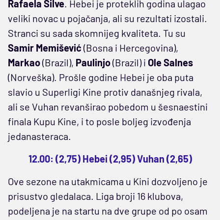
Rafaela Silve
. Hebei je proteklih godina ulagao
veliki novac u pojačanja, ali su rezultati izostali.
Stranci su sada skomnijeg kvaliteta. Tu su
Samir Memišević
(Bosna i Hercegovina),
Markao
(Brazil),
Paulinjo
(Brazil) i
Ole Salnes
(Norveška). Prošle godine Hebei je oba puta
slavio u Superligi Kine protiv današnjeg rivala,
ali se Vuhan revanširao pobedom u šesnaestini
finala Kupu Kine, i to posle boljeg izvođenja
jedanasteraca.
12.00: (2,75) Hebei (2,95) Vuhan (2,65)
Ove sezone na utakmicama u Kini dozvoljeno je
prisustvo gledalaca. Liga broji 16 klubova,
podeljena je na startu na dve grupe od po osam