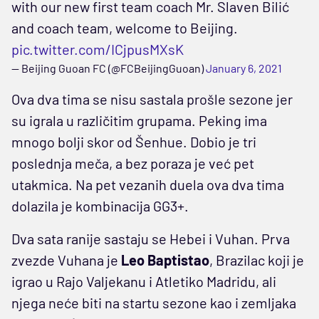
with our new first team coach Mr. Slaven Bilić
and coach team, welcome to Beijing.
pic.twitter.com/ICjpusMXsK
— Beijing Guoan FC (@FCBeijingGuoan)
January 6, 2021
Ova dva tima se nisu sastala prošle sezone jer
su igrala u različitim grupama. Peking ima
mnogo bolji skor od Šenhue. Dobio je tri
poslednja meča, a bez poraza je već pet
utakmica. Na pet vezanih duela ova dva tima
dolazila je kombinacija GG3+.
Dva sata ranije sastaju se Hebei i Vuhan. Prva
zvezde Vuhana je
Leo Baptistao
, Brazilac koji je
igrao u Rajo Valjekanu i Atletiko Madridu, ali
njega neće biti na startu sezone kao i zemljaka