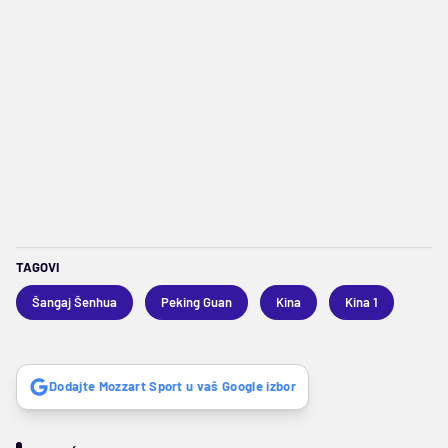
TAGOVI
Šangaj Šenhua
Peking Guan
Kina
Kina 1
Dodajte Mozzart Sport u vaš Google izbor