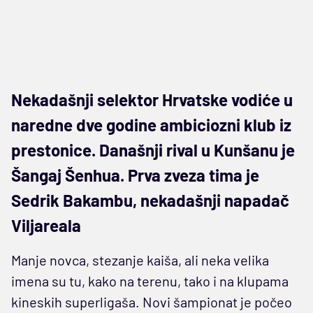
Nekadašnji selektor Hrvatske vodiće u
naredne dve godine ambiciozni klub iz
prestonice. Današnji rival u Kunšanu je
Šangaj Šenhua. Prva zveza tima je
Sedrik Bakambu, nekadašnji napadač
Viljareala
Manje novca, stezanje kaiša, ali neka velika
imena su tu, kako na terenu, tako i na klupama
kineskih superligaša. Novi šampionat je počeo