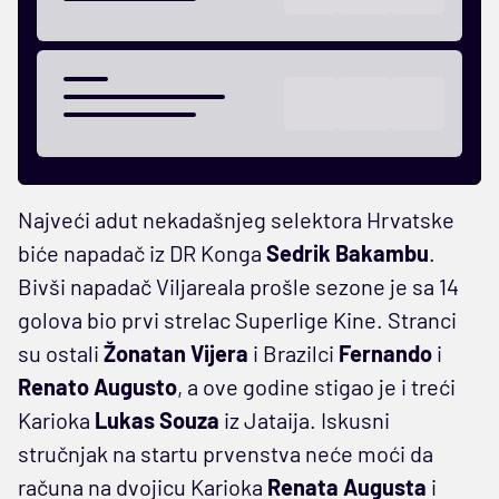
Najveći adut nekadašnjeg selektora Hrvatske
biće napadač iz DR Konga
Sedrik Bakambu
.
Bivši napadač Viljareala prošle sezone je sa 14
golova bio prvi strelac Superlige Kine. Stranci
su ostali
Žonatan Vijera
i Brazilci
Fernando
i
Renato Augusto
, a ove godine stigao je i treći
Karioka
Lukas Souza
iz Jataija. Iskusni
stručnjak na startu prvenstva neće moći da
računa na dvojicu Karioka
Renata Augusta
i