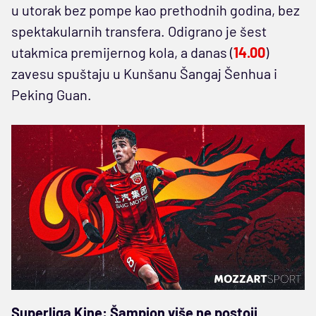
u utorak bez pompe kao prethodnih godina, bez
spektakularnih transfera. Odigrano je šest
utakmica premijernog kola, a danas (
14.00
)
zavesu spuštaju u Kunšanu Šangaj Šenhua i
Peking Guan.
Superliga Kine: Šampion više ne postoji,