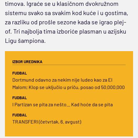
timova. Igraće se u klasičnom dvokružnom
sistemu svako sa svakim kod kuće i u gostima,
za razliku od prošle sezone kada se igrao plej-
of. Tri najbolja tima izboriće plasman u azijsku
Ligu šampiona.
IZBOR UREDNIKA
FUDBAL
Dortmund odavno za nekim nije ludeo kao za El
Malom; Klop se uključio u priču, posao od 50.000.000
FUDBAL
I Partizan se pita za nešto... Kad hoće da se pita
FUDBAL
TRANSFERI (četvrtak, 6. avgust)