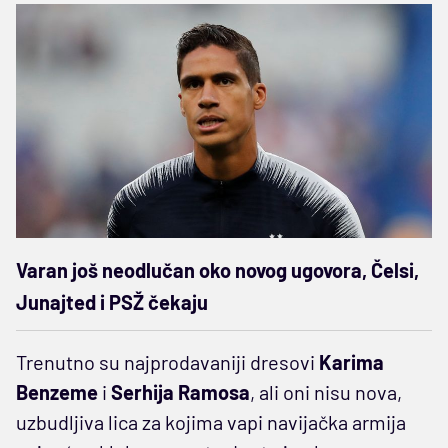
Varan još neodlučan oko novog ugovora, Čelsi,
Junajted i PSŽ čekaju
Trenutno su najprodavaniji dresovi
Karima
Benzeme
i
Serhija Ramosa
, ali oni nisu nova,
uzbudljiva lica za kojima vapi navijačka armija