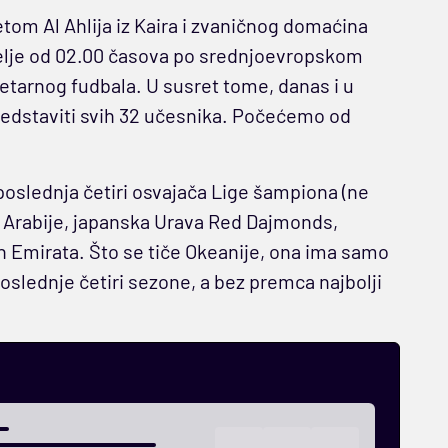
etom Al Ahlija iz Kaira i zvaničnog domaćina
delje od 02.00 časova po srednjoevropskom
tarnog fudbala. U susret tome, danas i u
dstaviti svih 32 učesnika. Počećemo od
.
poslednja četiri osvajača Lige šampiona (ne
ke Arabije, japanska Urava Red Dajmonds,
ih Emirata. Što se tiče Okeanije, ona ima samo
oslednje četiri sezone, a bez premca najbolji