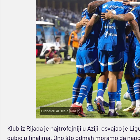
Fudbaleri Al Hilala (©AFP)
Klub iz Rijada je najtrofejniji u Aziji, osvajao je Li
gubio u finalima. Ono što odmah moramo da napo