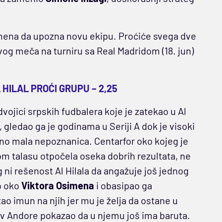
ena da upozna novu ekipu. Proćiće svega dve
vog meča na turniru sa Real Madridom (18. jun)
HILAL PROĆI GRUPU – 2,25
vojici srpskih fudbalera koje je zatekao u Al
 gledao ga je godinama u Seriji A dok je visoki
no mala nepoznanica. Centarfor oko kojeg je
m talasu otpočela oseka dobrih rezultata, ne
g ni rešenost Al Hilala da angažuje još jednog
o oko
Viktora Osimena
i obasipao ga
o imun na njih jer mu je želja da ostane u
iv Andore pokazao da u njemu još ima baruta.