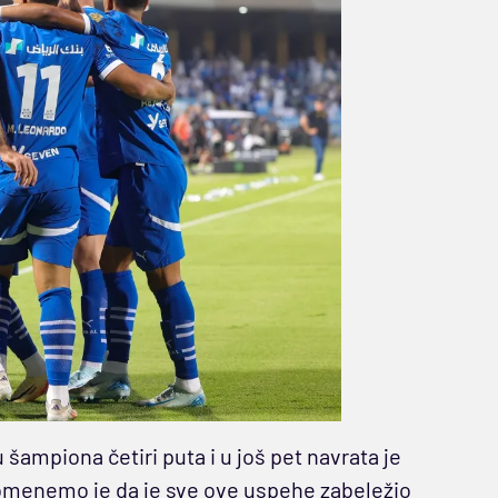
gu šampiona četiri puta i u još pet navrata je
menemo je da je sve ove uspehe zabeležio