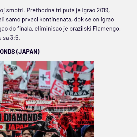
j smotri. Prethodna tri puta je igrao 2019,
ali samo prvaci kontinenata, dok se on igrao
o do finala, eliminisao je brazilski Flamengo,
 sa 3:5.
ONDS (JAPAN)