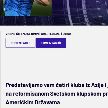
VREME ČITANJA: 10MIN | SRE. 11.06.25. | 09:00
KOMENTARI 6
KOMENTARIŠI
Predstavljamo vam četiri kluba iz Azije i 
na reformisanom Svetskom klupskom prven
Američkim Državama