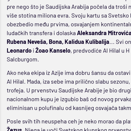
pre nego što je Saudijska Arabija počela da troši
više stotina miliona evra. Svoju kartu sa Svets
obezbedio među prvima, osvajanjem kontinentalne
ludačkih transfera i dolaska
Aleksandra Mitrovića
Rubena Neveša, Bona, Kalidua Kulibalija
... Svi o
Leonardo
i
Žoao Kanselo
, predvodiće Al Hilal u 
Salcburgom.
Ako neka ekipa iz Azije ima dobru šansu da ostavi 
Al Hilal. Mada, iza sebe ima prilično slabu sezonu, 
trofeja. U prvenstvu Saudijske Arabije je bio drug
nacionalnom kupu je izgubio baš od novog prvaka 
eliminisan u polufinalu od kasnijeg osvajača takmi
Posle svih tih neuspeha ceh je neko morao da pl
Žezus
. Njega je uoči Svetskog klupskog prvens