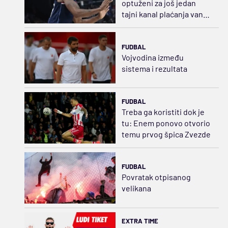
optuženi za još jedan
tajni kanal plaćanja van
seleri kepa
FUDBAL
Vojvodina između
sistema i rezultata
FUDBAL
Treba ga koristiti dok je
tu: Enem ponovo otvorio
temu prvog špica Zvezde
FUDBAL
Povratak otpisanog
velikana
EXTRA TIME