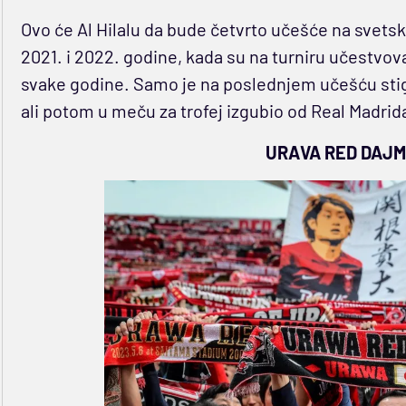
Ovo će Al Hilalu da bude četvrto učešće na svetsko
2021. i 2022. godine, kada su na turniru učestvov
svake godine. Samo je na poslednjem učešću stiga
ali potom u meču za trofej izgubio od Real Madrida
URAVA RED DAJM