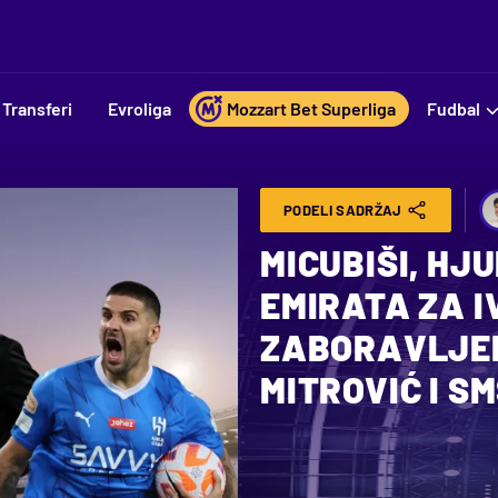
Transferi
Evroliga
Mozzart Bet Superliga
Fudbal
PODELI SADRŽAJ
MICUBIŠI, HJ
EMIRATA ZA I
ZABORAVLJEN
MITROVIĆ I SMS