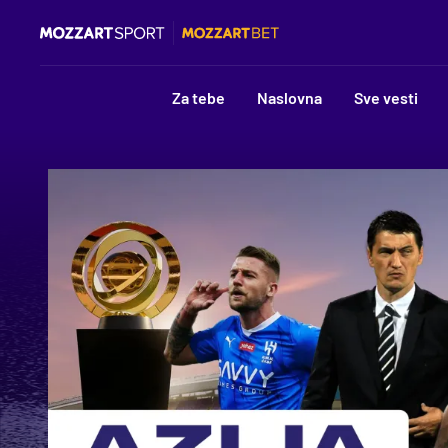
Za tebe
Naslovna
Sve vesti