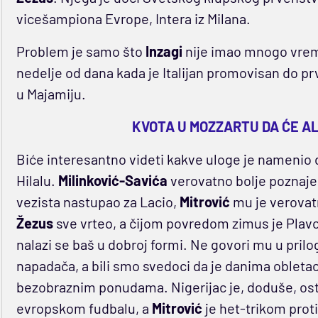
vicešampiona Evrope, Intera iz Milana.
Problem je samo što
Inzagi
nije imao mnogo vrem
nedelje od dana kada je Italijan promovisan do pr
u Majamiju.
KVOTA U MOZZARTU DA ĆE AL 
Biće interesantno videti kakve uloge je namenio d
Hilalu.
Milinković-Savića
verovatno bolje poznaje,
vezista nastupao za Lacio,
Mitrović
mu je verovat
Žezus
sve vrteo, a čijom povredom zimus je Plavo
nalazi se baš u dobroj formi. Ne govori mu u prilo
napadača, a bili smo svedoci da je danima obleta
bezobraznim ponudama. Nigerijac je, doduše, osta
evropskom fudbalu, a
Mitrović
je het-trikom prot