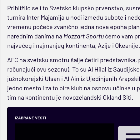
Približilo se i to Svetsko klupsko prvenstvo, susr
turnira Inter Majamija u noći između subote i ne
vremenu počeće zvanično jedna nova epoha plane
narednim danima na
Mozzart Sportu
ćemo vam pre
najvećeg i najmanjeg kontinenta, Azije i Okeanije
AFC na svetsku smotru šalje četiri predstavnika, 
računajući ovu sezonu). To su Al Hilal iz Saudijs
južnokorejski Ulsan i Al Ain iz Ujedinjenih Arapsk
jedno mesto i za to bira klub na osnovu učinka u p
tim na kontinentu je novozelandski Okland Siti.
IZABRANE VESTI