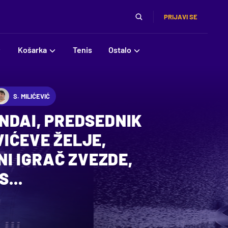
PRIJAVI SE
Košarka
Tenis
Ostalo
S. MILIĆEVIĆ
UNDAI, PREDSEDNIK
VIĆEVE ŽELJE,
I IGRAČ ZVEZDE,
...