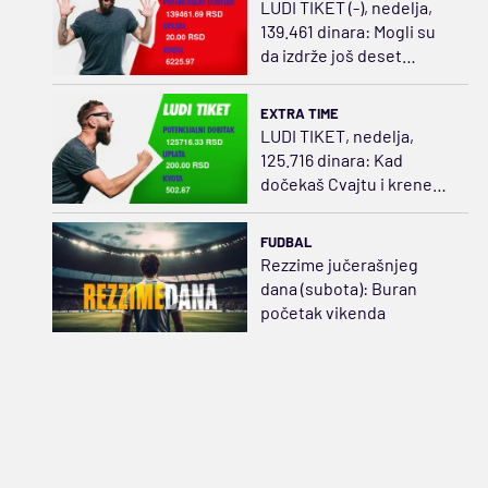
LUDI TIKET (-), nedelja,
139.461 dinara: Mogli su
da izdrže još deset
minuta
EXTRA TIME
LUDI TIKET, nedelja,
125.716 dinara: Kad
dočekaš Cvajtu i kreneš
da ređaš
FUDBAL
Rezzime jučerašnjeg
dana (subota): Buran
početak vikenda