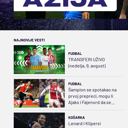
NAJNOVIJE VESTI
FUDBAL
TRANSFERI UŽIVO
(nedelja, 9. avgust)
FUDBAL
Šampion se spotakao na
prvoj prepreci, mogu li
Ajaks i Fajenord da se
vrate na staze uspeha?
KOŠARKA
Lenard i Klipersi