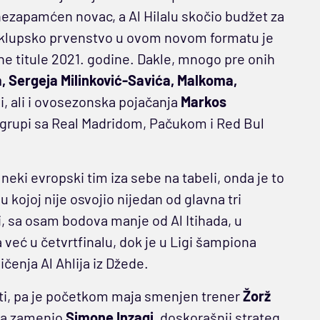
 nezapamćen novac, a Al Hilalu skočio budžet za
ko klupsko prvenstvo u ovom novom formatu je
 titule 2021. godine. Dakle, mnogo pre onih
, Sergeja Milinković-Savića, Malkoma,
ni, ali i ovosezonska pojačanja
Markos
H grupi sa Real Madridom, Pačukom i Red Bul
neki evropski tim iza sebe na tabeli, onda je to
u kojoj nije osvojio nijedan od glavna tri
i, sa osam bodova manje od Al Itihada, u
već u četvrtfinalu, dok je u Ligi šampiona
čenja Al Ahlija iz Džede.
ati, pa je početkom maja smenjen trener
Žorž
tva zamenio
Simone Inzagi
, doskorašnji strateg