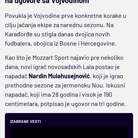
na ugovore sa Vojvodinom
Povukla je Vojvodine prve konkretne korake u
cilju jačanja ekipe za narednu sezonu. Na
Karađorđe su stigla danas dvojica novih
fudbalera, obojica iz Bosne i Hercegovine.
Kao što je Mozzart Sport najavio pre nekoliko
dana, novi igrač novosadskih Lala postao je
napadač
Nardin Mulahusejnović
, koji je igrao
prethodne sezone za jermensku Nou. Iskusni
napadač, koji ima 28 godina i visok je 190
centimetara, potpisao je ugovor na tri godine.
IZABRANE VESTI