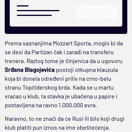
Prema saznanjima Mozzart Sporta, moglo bi da
se desi da Partizan čak i zaradi na transferu
trenera. Razlog tome je činjenica da u ugovoru
Srđana Blagojevića
postoji otkupna klauzula
koja bi donela određeni priliv na crno-belu
stranu Topčiderskog brda. Kada se u martu
vraćao u klub, ta stavka je ubačena u papire i
postavljena na ravno 1.000.000 evra.
Naravno, to ne znači da će Rusi ili bilo koji drugi
klub platiti pun iznos na ime obeštećenja.