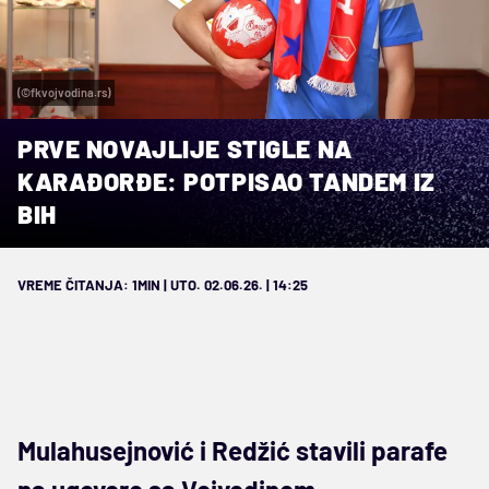
(©fkvojvodina.rs)
PRVE NOVAJLIJE STIGLE NA
KARAĐORĐE: POTPISAO TANDEM IZ
BIH
VREME ČITANJA: 1MIN | UTO. 02.06.26. | 14:25
Mulahusejnović i Redžić stavili parafe