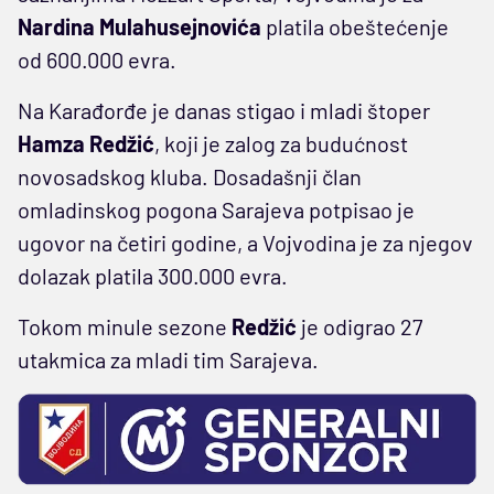
Nardina Mulahusejnovića
platila obeštećenje
od 600.000 evra.
Na Karađorđe je danas stigao i mladi štoper
Hamza Redžić
, koji je zalog za budućnost
novosadskog kluba. Dosadašnji član
omladinskog pogona Sarajeva potpisao je
ugovor na četiri godine, a Vojvodina je za njegov
dolazak platila 300.000 evra.
Tokom minule sezone
Redžić
je odigrao 27
utakmica za mladi tim Sarajeva.