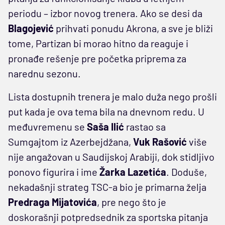
periodu – izbor novog trenera. Ako se desi da
Blagojević
prihvati ponudu Akrona, a sve je bliži
tome, Partizan bi morao hitno da reaguje i
pronađe rešenje pre početka priprema za
narednu sezonu.
Lista dostupnih trenera je malo duža nego prošli
put kada je ova tema bila na dnevnom redu. U
međuvremenu se
Saša Ilić
rastao sa
Sumgajtom iz Azerbejdžana,
Vuk Rašović
više
nije angažovan u Saudijskoj Arabiji, dok stidljivo
ponovo figurira i ime
Žarka Lazetića
. Doduše,
nekadašnji strateg TSC-a bio je primarna želja
Predraga Mijatovića
, pre nego što je
doskorašnji potpredsednik za sportska pitanja