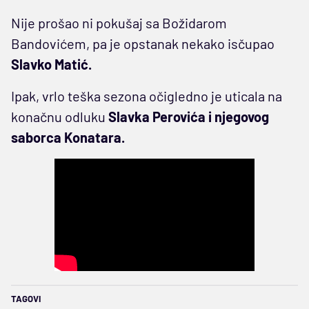
Nije prošao ni pokušaj sa Božidarom
Bandovićem, pa je opstanak nekako isčupao
Slavko Matić.
Ipak, vrlo teška sezona očigledno je uticala na
konačnu odluku
Slavka Perovića i njegovog
saborca Konatara.
TAGOVI