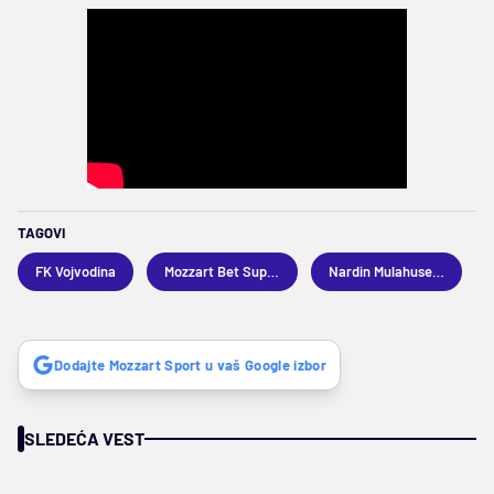
TAGOVI
FK Vojvodina
Mozzart Bet Superliga
Nardin Mulahusejnović
Dodajte Mozzart Sport u vaš Google izbor
SLEDEĆA VEST