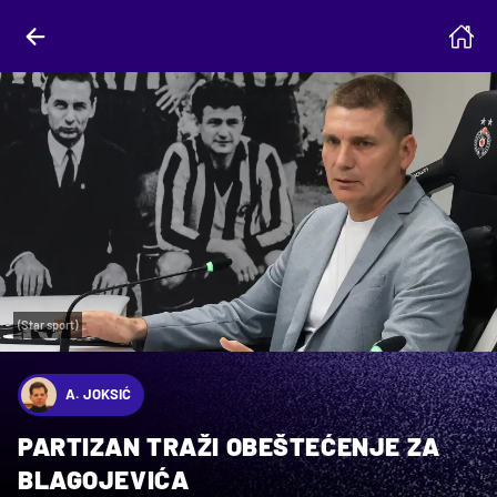
(Star sport)
A. JOKSIĆ
PARTIZAN TRAŽI OBEŠTEĆENJE ZA
BLAGOJEVIĆA