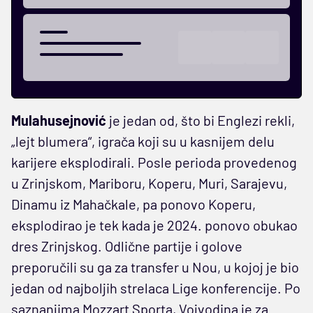
Mulahusejnović
je jedan od, što bi Englezi rekli,
„lejt blumera“, igrača koji su u kasnijem delu
karijere eksplodirali. Posle perioda provedenog
u Zrinjskom, Mariboru, Koperu, Muri, Sarajevu,
Dinamu iz Mahačkale, pa ponovo Koperu,
eksplodirao je tek kada je 2024. ponovo obukao
dres Zrinjskog. Odlične partije i golove
preporučili su ga za transfer u Nou, u kojoj je bio
jedan od najboljih strelaca Lige konferencije. Po
saznanjima Mozzart Sporta, Vojvodina je za