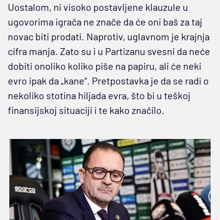
Uostalom, ni visoko postavljene klauzule u
ugovorima igrača ne znače da će oni baš za taj
novac biti prodati. Naprotiv, uglavnom je krajnja
cifra manja. Zato su i u Partizanu svesni da neće
dobiti onoliko koliko piše na papiru, ali će neki
evro ipak da „kane“. Pretpostavka je da se radi o
nekoliko stotina hiljada evra, što bi u teškoj
finansijskoj situaciji i te kako značilo.