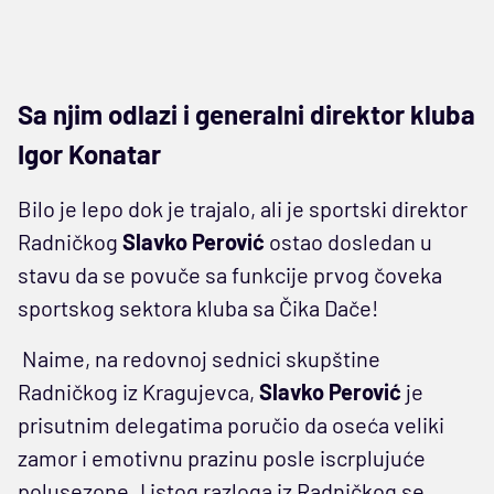
Sa njim odlazi i generalni direktor kluba
Igor Konatar
Bilo je lepo dok je trajalo, ali je sportski direktor
Radničkog
Slavko Perović
ostao dosledan u
stavu da se povuče sa funkcije prvog čoveka
sportskog sektora kluba sa Čika Dače!
Naime, na redovnoj sednici skupštine
Radničkog iz Kragujevca,
Slavko Perović
je
prisutnim delegatima poručio da oseća veliki
zamor i emotivnu prazinu posle iscrplujuće
polusezone. I istog razloga iz Radničkog se