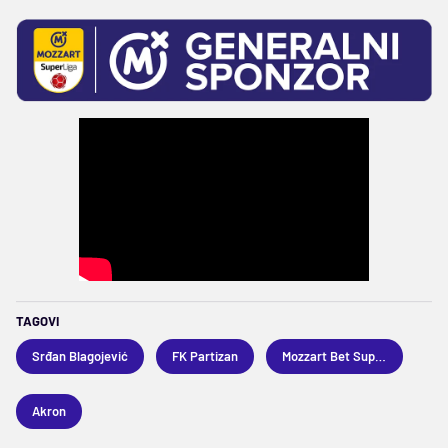
TAGOVI
Srđan Blagojević
FK Partizan
Mozzart Bet Superliga
Akron