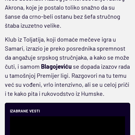
Akrona, koje je postalo toliko snažno da su
šanse da crno-beli ostanu bez šefa stručnog
štaba izuzetno velike.
Klub iz Toljatija, koji domaće mečeve igra u
Samari, izrazio je preko posrednika spremnost
da angažuje srpskog stručnjaka, a kako se može
čuti, i samom
Blagojeviću
se dopada izazov rada
u tamošnjoj Premijer ligi. Razgovori na tu temu
već su vođeni, vrlo intenzivno, ali se u celoj priči
i te kako pita i rukovodstvo iz Humske.
IZABRANE VESTI