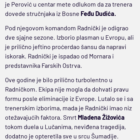
je Perović u centar mete odlukom da za trenera
dovede stručnjaka iz Bosne
Feđu Dudića.
Pod njegovom komandom Radnički je odigrao
dve sjajne sezone. Izborio plasman u Evropu, ali
je prilično jeftino proćerdao šansu da napravi
iskorak. Radnički je ispadao od Mornara i
predstavnika Farskih Ostrva.
Ove godine je bilo prilično turbolentno u
Radničkom. Ekipa nije mogla da dohvati pravu
formu posle eliminacije iz Evrope. Lutalo se i sa
trenerskim izborima, mada je Radnički imao niz
otežavajućih faktora. Smrt
Mladena Žižovića
tokom duela u Lučanima, neviđena tragedija,
dodatno je opteretila sve u srcu Šumadije.