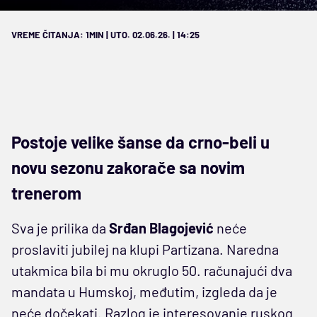
VREME ČITANJA: 1MIN | UTO. 02.06.26. | 14:25
Postoje velike šanse da crno-beli u
novu sezonu zakorače sa novim
trenerom
Sva je prilika da
Srđan Blagojević
neće
proslaviti jubilej na klupi Partizana. Naredna
utakmica bila bi mu okruglo 50. računajući dva
mandata u Humskoj, međutim, izgleda da je
neće dočekati. Razlog je interesovanje ruskog