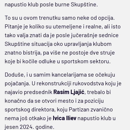
napustio klub posle burne Skupštine.
To su u ovom trenutku samo neke od opcija.
Pitanje je koliko su utemeljene i realne, ali isto
tako valja znati da je posle jučerašnje sednice
Skupštine situacija oko upravljanja klubom
znatno bistrija, pa više ne postoje dve struje
koje bi kočile odluke u sportskom sektoru.
Doduše, i u samim kancelarijama se očekuju
pojačanja. U rekonstrukciji rukovodstva koju je
najavio predsednik
Rasim Ljajić
, trebalo bi
konačno da se otvori mesto i za poziciju
sportskog direktora, koju Partizan zvanično
nema još otkako je
Ivica Iliev
napustio klub u
jesen 2024. godine.