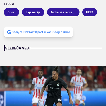
TAGOVI
Orlovi
Liga nacija
fudbalska reprezentacija Srbije
UEFA
Dodajte Mozzart Sport u vaš Google izbor
SLEDEĆA VEST