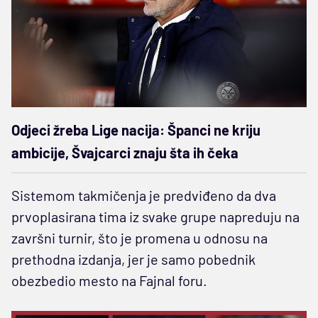
Odjeci žreba Lige nacija: Španci ne kriju
ambicije, Švajcarci znaju šta ih čeka
Sistemom takmičenja je predviđeno da dva
prvoplasirana tima iz svake grupe napreduju na
završni turnir, što je promena u odnosu na
prethodna izdanja, jer je samo pobednik
obezbedio mesto na Fajnal foru.