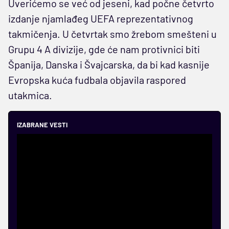
Uverićemo se već od jeseni, kad počne četvrto
izdanje njamlađeg UEFA reprezentativnog
takmičenja. U četvrtak smo žrebom smešteni u
Grupu 4 A divizije, gde će nam protivnici biti
Španija, Danska i Švajcarska, da bi kad kasnije
Evropska kuća fudbala objavila raspored
utakmica.
IZABRANE VESTI