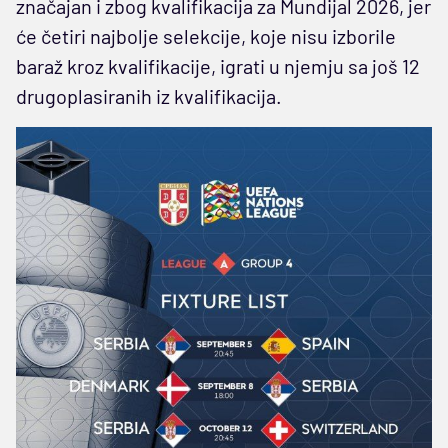
značajan i zbog kvalifikacija za Mundijal 2026, jer
će četiri najbolje selekcije, koje nisu izborile
baraž kroz kvalifikacije, igrati u njemju sa još 12
drugoplasiranih iz kvalifikacija.