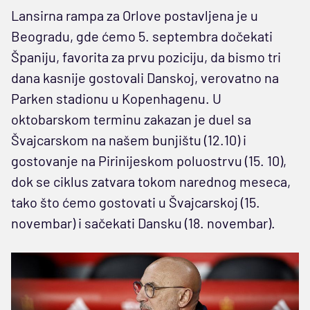
Lansirna rampa za Orlove postavljena je u
Beogradu, gde ćemo 5. septembra dočekati
Španiju, favorita za prvu poziciju, da bismo tri
dana kasnije gostovali Danskoj, verovatno na
Parken stadionu u Kopenhagenu. U
oktobarskom terminu zakazan je duel sa
Švajcarskom na našem bunjištu (12.10) i
gostovanje na Pirinijeskom poluostrvu (15. 10),
dok se ciklus zatvara tokom narednog meseca,
tako što ćemo gostovati u Švajcarskoj (15.
novembar) i sačekati Dansku (18. novembar).