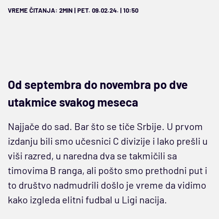
VREME ČITANJA: 2MIN | PET. 09.02.24. | 10:50
Od septembra do novembra po dve
utakmice svakog meseca
Najjače do sad. Bar što se tiče Srbije. U prvom
izdanju bili smo učesnici C divizije i lako prešli u
viši razred, u naredna dva se takmičili sa
timovima B ranga, ali pošto smo prethodni put i
to društvo nadmudrili došlo je vreme da vidimo
kako izgleda elitni fudbal u Ligi nacija.