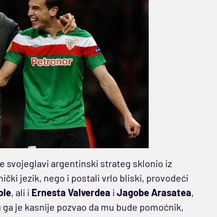
e svojeglavi argentinski strateg sklonio iz
čki jezik, nego i postali vrlo bliski, provodeći
ole
, ali i
Ernesta Valverdea
i
Jagobe Arasatea
,
a
ga je kasnije pozvao da mu bude pomoćnik,