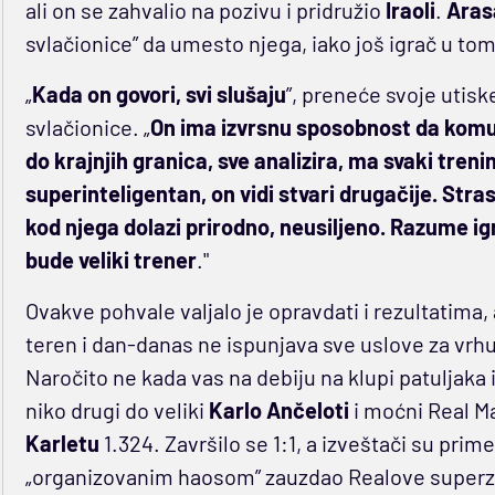
ali on se zahvalio na pozivu i pridružio
Iraoli
.
Aras
svlačionice” da umesto njega, iako još igrač u to
„
Kada on govori, svi slušaju
”, preneće svoje utis
svlačionice. „
On ima izvrsnu sposobnost da komun
do krajnjih granica, sve analizira, ma svaki treni
superinteligentan, on vidi stvari drugačije. Strast
kod njega dolazi prirodno, neusiljeno. Razume ig
bude veliki trener
."
Ovakve pohvale valjalo je opravdati i rezultatima
teren i dan-danas ne ispunjava sve uslove za vrhun
Naročito ne kada vas na debiju na klupi patuljaka 
niko drugi do veliki
Karlo Ančeloti
i moćni Real M
Karletu
1.324. Završilo se 1:1, a izveštači su prime
„organizovanim haosom” zauzdao Realove super