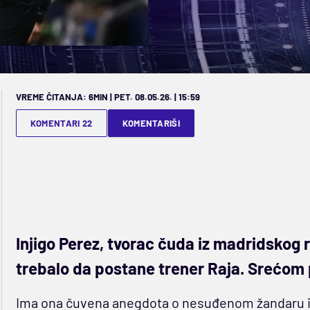
VREME ČITANJA: 6MIN | PET. 08.05.26. | 15:59
KOMENTARI 22
KOMENTARIŠI
Injigo Perez, tvorac čuda iz madridskog r
trebalo da postane trener Raja. Srećom po
Ima ona čuvena anegdota o nesuđenom žandaru i