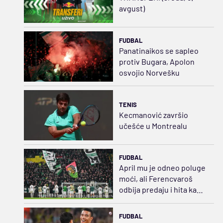
avgust)
FUDBAL
Panatinaikos se sapleo
protiv Bugara, Apolon
osvojio Norvešku
TENIS
Kecmanović završio
učešće u Montrealu
FUDBAL
April mu je odneo poluge
moći, ali Ferencvaroš
odbija predaju i hita ka
sudaru sa Salahom
FUDBAL