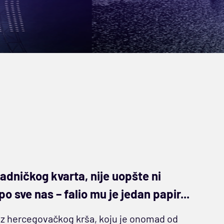
adničkog kvarta, nije uopšte ni
 sve nas – falio mu je jedan papir...
z hercegovačkog krša, koju je onomad od