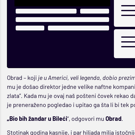
Obrad – koji
je u Americi, veli legenda, dobio prezi
mu je došao direktor jedne velike naftne kompani
zlata”. Kada mu je ovaj naš pošteni čovek rekao 
je preneraženo pogledao i upitao ga šta li bi tek 
„Bio bih žandar u Bileći
”, odgovori mu
Obrad
.
Stotinak godina kasnije, i par hiljada milja istočni