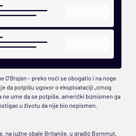
me O'Brajen
– preko noći se obogatio i na noge
je da potpišu ugovor o eksploataciji „crnog
da ne ume da se potpiše, američki biznismen ga
postigao u životu da nije bio nepismen.
je, na južne obale Britanije, u gradić Bornmut,