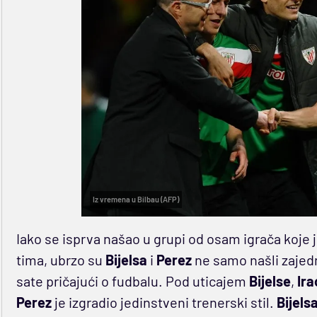
Iz vremena u Bilbau (AFP)
Iako se isprva našao u grupi od osam igrača koje j
tima, ubrzo su
Bijelsa
i
Perez
ne samo našli zajedni
sate pričajući o fudbalu. Pod uticajem
Bijelse
,
Ira
Perez
je izgradio jedinstveni trenerski stil.
Bijels