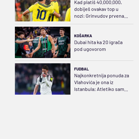
Kad platiš 40.000.000,
dobiješ ovakav top u
nozi: Grinvudov prvenac,
zategao praćku za sve
pare
KOŠARKA
Dubai hita ka 20 igrača
pod ugovorom
FUDBAL
Najkonkretnija ponuda za
Vlahovića je ona iz
Istanbula; Atletiko samo
gleda...