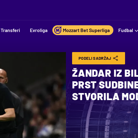
Transferi
Evroliga
Mozzart Bet Superliga
Fudbal
PODELI SADRŽAJ
ŽANDAR IZ BI
PRST SUDBIN
STVORILA MO