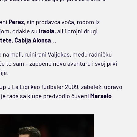
šeni
Perez
, sin prodavca voća, rodom iz
ijom, odakle su
Iraola
, ali i brojni drugi
tete
,
Ćabija Alonsa
...
o na mali, ruinirani Valjekas, među radničku
će to sam – započne novu avanturu i svoj prvi
ije.
up u La Ligi kao fudbaler 2009. zabeleži upravo
a je tada sa klupe predvodio čuveni
Marselo