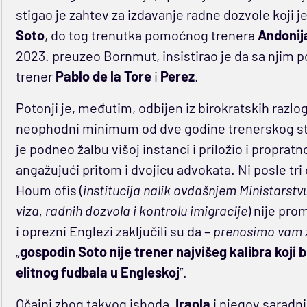
stigao je zahtev za izdavanje radne dozvole koji 
Soto
, do tog trenutka pomoćnog trenera
Andonija
2023. preuzeo Bornmut, insistirao je da sa njim p
trener
Pablo de la Tore
i
Perez
.
Potonji je, međutim, odbijen iz birokratskih razlog
neophodni minimum od dve godine trenerskog s
je podneo žalbu višoj instanci i priložio i proprat
angažujući pritom i dvojicu advokata. Ni posle tri
Houm ofis (
institucija nalik ovdašnjem Ministarst
viza, radnih dozvola i kontrolu imigracije
) nije pro
i oprezni Englezi zaključili su da –
prenosimo vam z
„
gospodin Soto nije trener najvišeg kalibra koji
elitnog fudbala u Engleskoj
”.
Očajni zbog takvog ishoda,
Iraola
i njegov saradnik