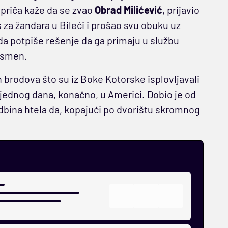
 priča kaže da se zvao
Obrad Milićević
, prijavio
za žandara u Bileći i prošao svu obuku uz
 da potpiše rešenje da ga primaju u službu
pismen.
 brodova što su iz Boke Kotorske isplovljavali
e jednog dana, konačno, u Americi. Dobio je od
udbina htela da, kopajući po dvorištu skromnog