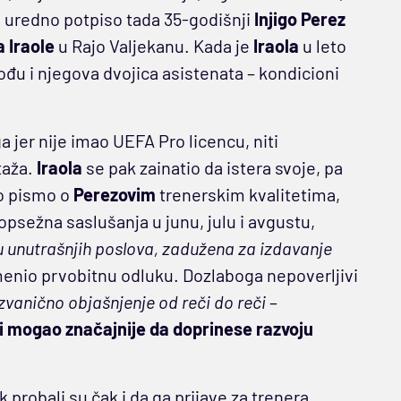
je uredno potpiso tada 35-godišnji
Injigo Perez
 Iraole
u Rajo Valjekanu. Kada je
Iraola
u leto
ođu i njegova dvojica asistenata – kondicioni
a jer nije imao UEFA Pro licencu, niti
taža.
Iraola
se pak zainatio da istera svoje, pa
no pismo o
Perezovim
trenerskim kvalitetima,
 opsežna saslušanja u junu, julu i avgustu,
vu unutrašnjih poslova, zadužena za izdavanje
menio prvobitnu odluku. Dozlaboga nepoverljivi
vanično objašnjenje od reči do reči
–
 bi mogao značajnije da doprinese razvoju
 probali su čak i da ga prijave za trenera