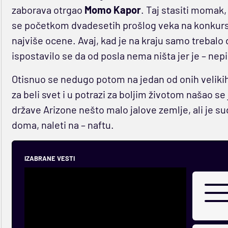
zaborava otrgao
Momo Kapor
. Taj stasiti momak,
se početkom dvadesetih prošlog veka na konkurs 
najviše ocene. Avaj, kad je na kraju samo trebalo
ispostavilo se da od posla nema ništa jer je – ne
Otisnuo se nedugo potom na jedan od onih velikih
za beli svet i u potrazi za boljim životom našao s
države Arizone nešto malo jalove zemlje, ali je s
doma, naleti na – naftu.
IZABRANE VESTI