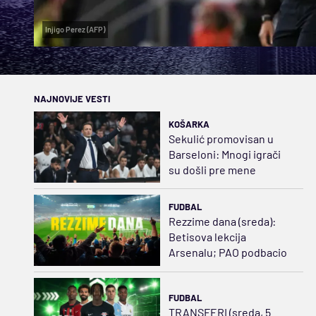
Injigo Perez (AFP)
NAJNOVIJE VESTI
KOŠARKA
Sekulić promovisan u
Barseloni: Mnogi igrači
su došli pre mene
FUDBAL
Rezzime dana (sreda):
Betisova lekcija
Arsenalu; PAO podbacio
FUDBAL
TRANSFERI (sreda, 5.