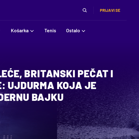
PRIJAVI SE
Košarka
Tenis
Ostalo
LEĆE, BRITANSKI PEČAT I
E: UJDURMA KOJA JE
DERNU BAJKU