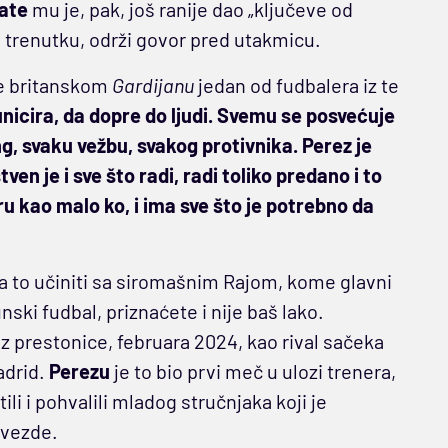
ate
mu je, pak, još ranije dao „ključeve od
m trenutku, održi govor pred utakmicu.
ke britanskom
Gardijanu
jedan od fudbalera iz te
icira, da dopre do ljudi. Svemu se posvećuje
ng, svaku vežbu, svakog protivnika. Perez je
ven je i sve što radi, radi toliko predano i to
ru kao malo ko, i ima sve što je potrebno da
, a to učiniti sa siromašnim Rajom, kome glavni
ski fudbal, priznaćete i nije baš lako.
iz prestonice, februara 2024, kao rival sačeka
adrid.
Perezu
je to bio prvi meč u ulozi trenera,
tili i pohvalili mladog stručnjaka koji je
zvezde.