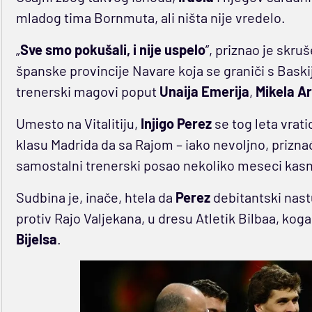
mladog tima Bornmuta, ali ništa nije vredelo.
„
Sve smo pokušali, i nije uspelo
”, priznao je skru
španske provincije Navare koja se graniči s Bask
trenerski magovi poput
Unaija Emerija
,
Mikela
Ar
Umesto na Vitalitiju,
Injigo Perez
se tog leta vrati
klasu Madrida da sa Rajom – iako nevoljno, prizna
samostalni trenerski posao nekoliko meseci kasn
Sudbina je, inače, htela da
Perez
debitantski nast
protiv Rajo Valjekana, u dresu Atletik Bilbaa, kog
Bijelsa
.