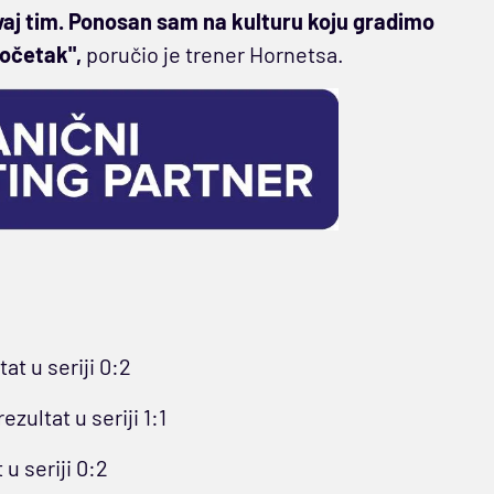
vaj tim. Ponosan sam na kulturu koju gradimo
početak",
poručio je trener Hornetsa.
tat u seriji 0:2
rezultat u seriji 1:1
 u seriji 0:2