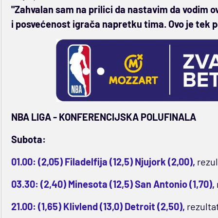
"Zahvalan sam na prilici da nastavim da vodim o
i posvećenost igrača napretku tima. Ovo je tek 
NBA LIGA - KONFERENCIJSKA POLUFINALA
Subota:
01.00: (2,05) Filadelfija (12,5) Njujork (2,00),
rezul
03.30: (2,40) Minesota (12,5) San Antonio (1,70),
21.00: (1,65) Klivlend (13,0) Detroit (2,50),
rezultat