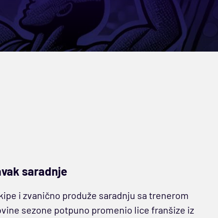
tavak saradnje
ekipe i zvanično produže saradnju sa trenerom
vine sezone potpuno promenio lice franšize iz