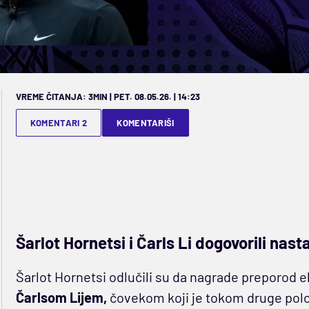
VREME ČITANJA: 3MIN | PET. 08.05.26. | 14:23
KOMENTARI 2
KOMENTARIŠI
Šarlot Hornetsi i Čarls Li dogovorili nas
Šarlot Hornetsi odlučili su da nagrade preporod 
Čarlsom Lijem,
čovekom koji je tokom druge polo