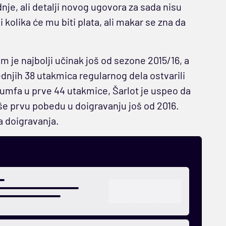
nje, ali detalji novog ugovora za sada nisu
 kolika će mu biti plata, ali makar se zna da
m je najbolji učinak još od sezone 2015/16, a
njih 38 utakmica regularnog dela ostvarili
ijumfa u prve 44 utakmice, Šarlot je uspeo da
še prvu pobedu u doigravanju još od 2016.
ta doigravanja.