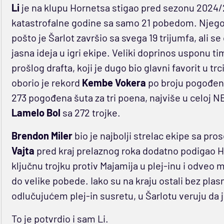
Li
je na klupu Hornetsa stigao pred sezonu 2024/2
katastrofalne godine sa samo 21 pobedom. Njegov
pošto je Šarlot završio sa svega 19 trijumfa, ali 
jasna ideja u igri ekipe. Veliki doprinos usponu ti
prošlog drafta, koji je dugo bio glavni favorit u tr
oborio je rekord
Kembe Vokera
po broju pogođenih
273 pogođena šuta za tri poena, najviše u celoj NB
Lamelo Bol
sa 272 trojke.
Brendon Miler
bio je najbolji strelac ekipe sa pr
Vajta
pred kraj prelaznog roka dodatno podigao H
ključnu trojku protiv Majamija u plej-inu i odveo 
do velike pobede. Iako su na kraju ostali bez pla
odlučujućem plej-in susretu, u Šarlotu veruju da 
To je potvrdio i sam Li.