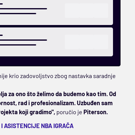
ije krio zadovoljstvo zbog nastavka saradnje
elja za ono što želimo da budemo kao tim. Od
ornost, rad i profesionalizam. Uzbuđen sam
ojekta koji gradimo",
poručio je
Piterson.
 I ASISTENCIJE NBA IGRAČA