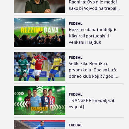
Radnika: Ovo nije model
kako bi Vojvodina trebalo
da izgleda
FUDBAL
Rezzime dana (nedelja):
Kiksirali portugalski
velikani i Hajduk
FUDBAL
Veliki kiks Benfike u
prvom kolu: Bod sa Luža
odneo klub koji 37 godina
nije igrao u prvoj ligi
FUDBAL
TRANSFERI (nedelja, 9.
avgust)
FUDBAL