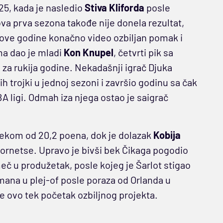
5, kada je nasledio
Stiva Kliforda
posle
a prva sezona takođe nije donela rezultat,
se ove godine konačno video ozbiljan pomak i
ma dao je mladi
Kon Knupel
, četvrti pik sa
ci za rukija godine. Nekadašnji igrač Djuka
 trojki u jednoj sezoni i završio godinu sa čak
A ligi. Odmah iza njega ostao je saigrač
osekom od 20,2 poena, dok je dolazak
Kobija
ornetse. Upravo je bivši bek Čikaga pogodio
meč u produžetak, posle kojeg je Šarlot stigao
smana u plej-of posle poraza od Orlanda u
je ovo tek početak ozbiljnog projekta.