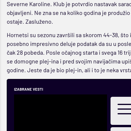
Severne Karoline. Klub je potvrdio nastavak sarad
objavljeni. Ne zna se na koliko godina je produžio i
ostaje. Zasluženo.
Hornetsi su sezonu završili sa skorom 44-38, što i
posebno impresivno deluje podatak da su u posled
čak 28 pobeda. Posle očajnog starta i svega 16 tr
se domogne plej-ina i pred svojim navijačima upi
godine. Jeste da je bio plej-in, ali i to je neka vrs
IZABRANE VESTI