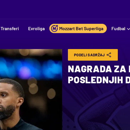
Transferi
Evroliga
Mozzart Bet Superliga
Fudbal
PODELI SADRŽAJ
NAGRADA ZA 
POSLEDNJIH 