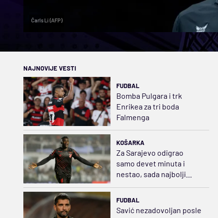
Čarls Li (AFP)
NAJNOVIJE VESTI
FUDBAL
Bomba Pulgara i trk
Enrikea za tri boda
Falmenga
KOŠARKA
Za Sarajevo odigrao
samo devet minuta i
nestao, sada najbolji
napadač u Brazilu
FUDBAL
Savić nezadovoljan posle