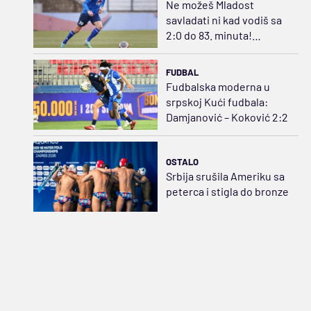
Ne možeš Mladost
savladati ni kad vodiš sa
2:0 do 83. minuta!
Ćirković sprečio Čukin
het-trik pobeda
FUDBAL
Fudbalska moderna u
srpskoj Kući fudbala:
Damjanović – Koković 2:2
OSTALO
Srbija srušila Ameriku sa
peterca i stigla do bronze