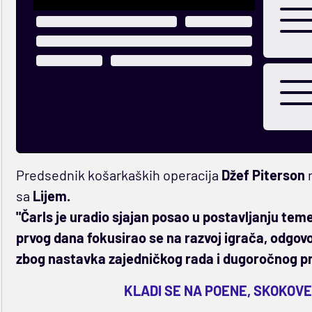
Predsednik košarkaških operacija
Džef Piterson
n
sa
Lijem.
"Čarls je uradio sjajan posao u postavljanju tem
prvog dana fokusirao se na razvoj igrača, odgov
zbog nastavka zajedničkog rada i dugoročnog pr
KLADI SE NA POENE, SKOKOVE