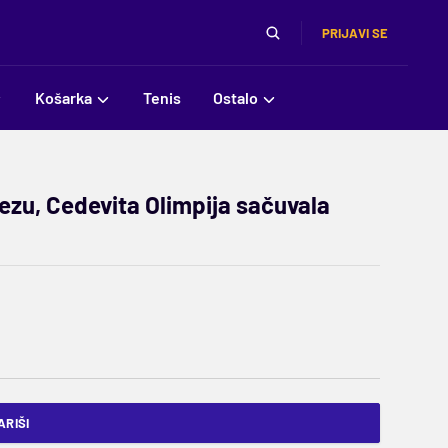
PRIJAVI SE
Košarka
Tenis
Ostalo
ezu, Cedevita Olimpija sačuvala
RIŠI