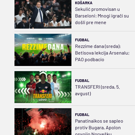
KOŠARKA
Sekulić promovisan u
Barseloni: Mnogi igrači su
došli pre mene
FUDBAL
Rezzime dana (sreda):
Betisova lekcija Arsenalu;
PAO podbacio
FUDBAL
TRANSFERI (sreda, 5.
avgust)
FUDBAL
Panatinaikos se sapleo
protiv Bugara, Apolon
osvojio Norvešku