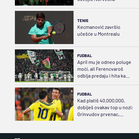
TENIS
Kecmanović završio
učešće u Montrealu
FUDBAL
April mu je odneo poluge
moći, ali Ferencvaroš
odbija predaju i hita ka
sudaru sa Salahom
FUDBAL
Kad platiš 40.000.000,
dobiješ ovakav top u nozi:
Grinvudov prvenac,
zategao praćku za sve pare