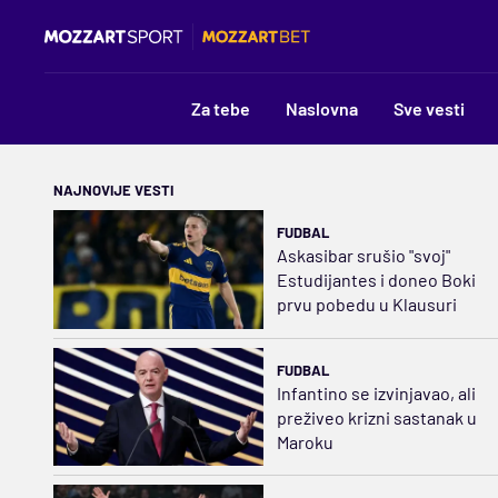
Za tebe
Naslovna
Sve vesti
NAJNOVIJE VESTI
FUDBAL
Askasibar srušio "svoj"
Estudijantes i doneo Boki
prvu pobedu u Klausuri
FUDBAL
Infantino se izvinjavao, ali
preživeo krizni sastanak u
Maroku