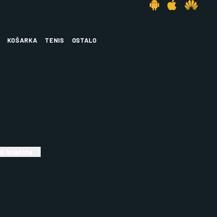
KOŠARKA
TENIS
OSTALO
i kolačiće