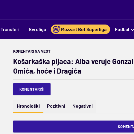
Transferi
Evroliga
Mozzart Bet Superliga
Fudbal
KOMENTARI NA VEST
Košarkaška pijaca: Alba veruje Gonzal
Omića, hoće i Dragića
KOMENTARIŠI
Hronološki
Pozitivni
Negativni
KOMENTA