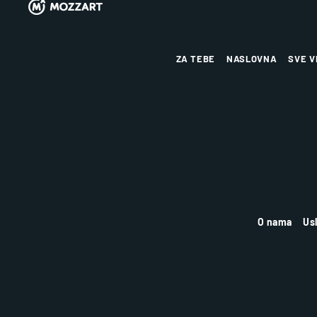
ZA TEBE
NASLOVNA
SVE V
O nama
Us