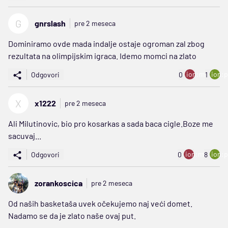
G
gnrslash
pre 2 meseca
Dominiramo ovde mada indalje ostaje ogroman zal zbog
rezultata na olimpijskim igraca. Idemo momci na zlato
ion:minus
ion:p
Odgovori
0
1
X
x1222
pre 2 meseca
Ali Milutinovic, bio pro kosarkas a sada baca cigle.Boze me
sacuvaj...
ion:minus
ion:p
Odgovori
0
8
zorankoscica
pre 2 meseca
Od naših basketaša uvek očekujemo naj veći domet.
Nadamo se da je zlato naše ovaj put.