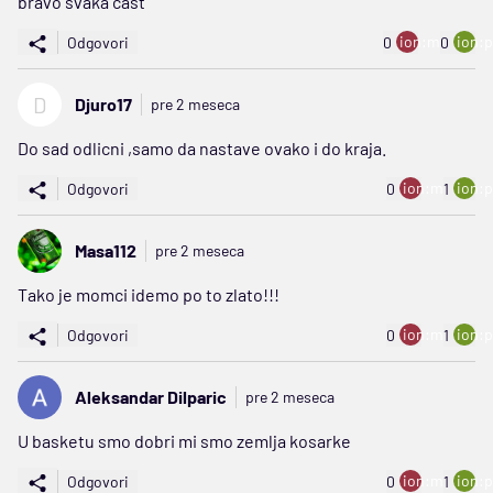
bravo svaka cast
ion:minus
ion:p
Odgovori
0
0
D
Djuro17
pre 2 meseca
Do sad odlicni ,samo da nastave ovako i do kraja.
ion:minus
ion:p
Odgovori
0
1
Masa112
pre 2 meseca
Tako je momci idemo po to zlato!!!
ion:minus
ion:p
Odgovori
0
1
Aleksandar Dilparic
pre 2 meseca
U basketu smo dobri mi smo zemlja kosarke
ion:minus
ion:p
Odgovori
0
1