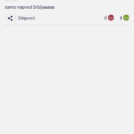
samo napred Srbijaaaaa
ion:minus
ion:p
Odgovori
0
8