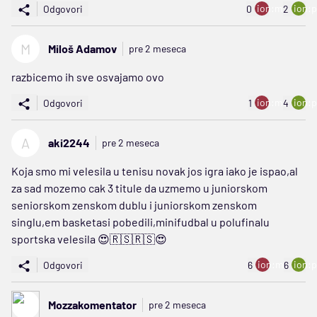
ion:minus
ion:p
Odgovori
0
2
M
Miloš Adamov
pre 2 meseca
razbicemo ih sve osvajamo ovo
ion:minus
ion:p
Odgovori
1
4
A
aki2244
pre 2 meseca
Koja smo mi velesila u tenisu novak jos igra iako je ispao,al
za sad mozemo cak 3 titule da uzmemo u juniorskom
seniorskom zenskom dublu i juniorskom zenskom
singlu,em basketasi pobedili,minifudbal u polufinalu
sportska velesila 😍🇷🇸🇷🇸😍
ion:minus
ion:p
Odgovori
6
6
Mozzakomentator
pre 2 meseca