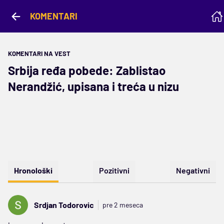
KOMENTARI
KOMENTARI NA VEST
Srbija ređa pobede: Zablistao
Nerandžić, upisana i treća u nizu
Hronološki
Pozitivni
Negativni
Srdjan Todorovic
pre 2 meseca