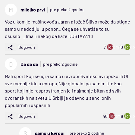
M
milojko prvi
pre preko 2 godine
Voz u kom je mašinovođa Jaran a ložač Šljivo može da stigne
samo u nedođiju, u ponor... Čega se uhvatiše to su
osušilo.... Ima li nekog da kaže DOSTA???!!!
ion:minus
ion:p
Odgovori
7
10
D
Da da da
pre preko 2 godine
Mali sport koji se igra samo u evropi.Svetsko evropsko ili OI
sve medalje idu u evropu.Nije globalni pa samim tim kao
sport koji nije rasprostranjen je i najmanje bitan od svih
dvoranskih na svetu.U Srbiji je odavno u senci onih
popularnih i uspešnih.
ion:minus
ion:p
Odgovori
40
6
S
samo u Evropi
pre preko 2 godine