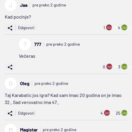
J
Jaa
pre preko 2 godine
Kad pocinje?
ion:minus
ion:p
Odgovori
1
4
7
777
pre preko 2 godine
Večeras
ion:minus
ion:p
0
3
O
Oleg
pre preko 2 godine
Taj Karabatic jos igra? Kad sam imao 20 godina on je imao
32.. Sad verovatno ima 47..
ion:minus
ion:p
Odgovori
4
25
M
Magistar
pre preko 2 godine