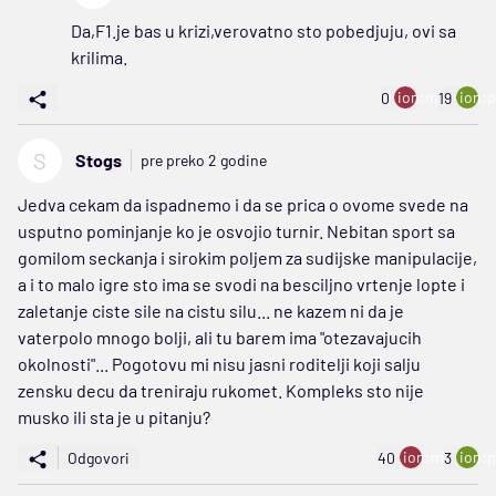
Da,F1.je bas u krizi,verovatno sto pobedjuju, ovi sa
krilima.
ion:minus
ion:p
0
19
S
Stogs
pre preko 2 godine
Jedva cekam da ispadnemo i da se prica o ovome svede na
usputno pominjanje ko je osvojio turnir. Nebitan sport sa
gomilom seckanja i sirokim poljem za sudijske manipulacije,
a i to malo igre sto ima se svodi na besciljno vrtenje lopte i
zaletanje ciste sile na cistu silu... ne kazem ni da je
vaterpolo mnogo bolji, ali tu barem ima "otezavajucih
okolnosti"... Pogotovu mi nisu jasni roditelji koji salju
zensku decu da treniraju rukomet. Kompleks sto nije
musko ili sta je u pitanju?
ion:minus
ion:p
Odgovori
40
3