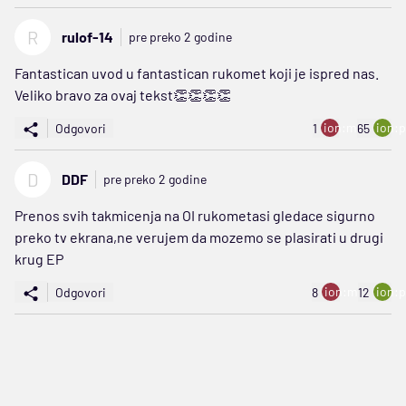
R
rulof-14
pre preko 2 godine
Fantastican uvod u fantastican rukomet koji je ispred nas.
Veliko bravo za ovaj tekst👏👏👏👏
ion:minus
ion:p
Odgovori
1
65
D
DDF
pre preko 2 godine
Prenos svih takmicenja na OI rukometasi gledace sigurno
preko tv ekrana,ne verujem da mozemo se plasirati u drugi
krug EP
ion:minus
ion:p
Odgovori
8
12