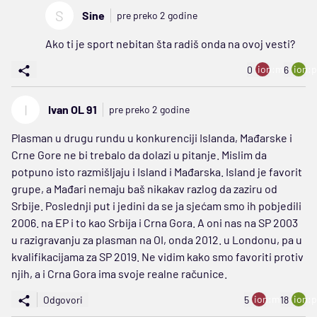
S
Sine
pre preko 2 godine
Ako ti je sport nebitan šta radiš onda na ovoj vesti?
ion:minus
ion:p
0
6
I
Ivan OL 91
pre preko 2 godine
Plasman u drugu rundu u konkurenciji Islanda, Mađarske i
Crne Gore ne bi trebalo da dolazi u pitanje. Mislim da
potpuno isto razmišljaju i Island i Mađarska. Island je favorit
grupe, a Mađari nemaju baš nikakav razlog da zaziru od
Srbije. Poslednji put i jedini da se ja sjećam smo ih pobjedili
2006. na EP i to kao Srbija i Crna Gora. A oni nas na SP 2003
u razigravanju za plasman na OI, onda 2012. u Londonu, pa u
kvalifikacijama za SP 2019. Ne vidim kako smo favoriti protiv
njih, a i Crna Gora ima svoje realne računice.
ion:minus
ion:p
Odgovori
5
18