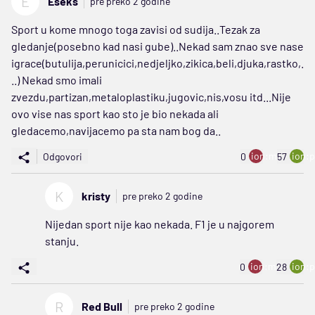
E
Eseks
pre preko 2 godine
Sport u kome mnogo toga zavisi od sudija..Tezak za
gledanje(posebno kad nasi gube)..Nekad sam znao sve nase
igrace(butulija,perunicici,nedjeljko,zikica,beli,djuka,rastko,.
..) Nekad smo imali
zvezdu,partizan,metaloplastiku,jugovic,nis,vosu itd...Nije
ovo vise nas sport kao sto je bio nekada ali
gledacemo,navijacemo pa sta nam bog da..
ion:minus
ion:p
Odgovori
0
57
K
kristy
pre preko 2 godine
Nijedan sport nije kao nekada. F1 je u najgorem
stanju.
ion:minus
ion:p
0
28
R
Red Bull
pre preko 2 godine