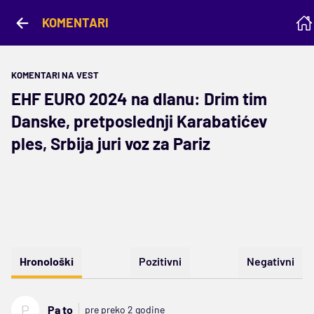
KOMENTARI
KOMENTARI NA VEST
EHF EURO 2024 na dlanu: Drim tim
Danske, pretposlednji Karabatićev
ples, Srbija juri voz za Pariz
Hronološki
Pozitivni
Negativni
P
Pa to
pre preko 2 godine