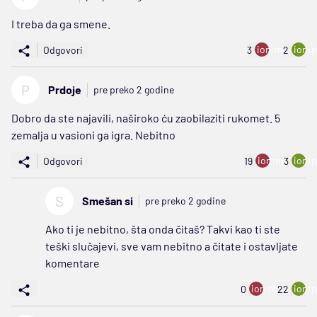
I treba da ga smene.
ion:minus
ion:p
Odgovori
3
2
P
Prdoje
pre preko 2 godine
Dobro da ste najavili, naširoko ću zaobilaziti rukomet. 5
zemalja u vasioni ga igra. Nebitno
ion:minus
ion:p
Odgovori
19
3
S
Smešan si
pre preko 2 godine
Ako ti je nebitno, šta onda čitaš? Takvi kao ti ste
teški slučajevi, sve vam nebitno a čitate i ostavljate
komentare
ion:minus
ion:p
0
22