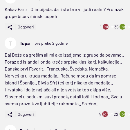
Kakav Pariz i Olimpijada, da li ste bre vi ljudi realni? Prolazak
grupe bice vrhinski uspeh.
ion:minus
ion:p
Odgovori
1
35
T
Tupa
pre preko 2 godine
Daj Bože da grešim ali mi ako izadjemo iz grupe da pevamo..
Poraz od Islanda i onda kreće srpska klasika tj. kalkulacije..
Danska prvi Favorit.. Francuska. Švedska, Nemačka,
Norveška u krugu medalja.. Račune mogu da im pomrse
Island i Španija.. Bivša Sfrj teško tj nikako do medalje..
Hrvatska i dalje najjača ali nije svetska top ekipa više,
Slovenci u padu, mi suvi prosek, ostali lošiji i od nas.. Sve u
svemu praznik za ljubitelje rukometa.. Srećno.
ion:minus
ion:p
Odgovori
4
22