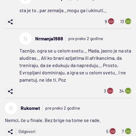
sta je to , par zemalja...mogu ga i ukinuti...
ion:minus
ion:p
9
13
N
Nrmanja1988
pre preko 2 godine
Tacnije, ogra se u celom svetu... Mada, jasno je na sta
aludiras... Ali ko brani azijatima ili afrikancima, da
treniraju, da se edukuju da napreduju... Prosto,
Evropljani dominiraju, a igra se u celom svetu.. I ne
pametuj, ne ide ti. Poz
ion:minus
ion:p
3
34
R
Rukomet
pre preko 2 godine
Nemci, če u finale. Bez brige na tome se rade.
ion:minus
ion:p
Odgovori
5
7