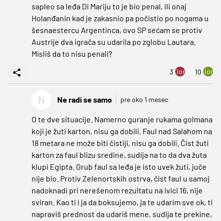
sapleo sa leđa Di Mariju to je bio penal, ili onaj
Holanđanin kad je zakasnio pa počistio po nogama u
šesnaestercu Argentinca, ovo SP sećam se protiv
Austrije dva igrača su udarila po zglobu Lautara.
Misliš da to nisu penali?
ion:minus
ion:p
3
10
N
Ne radi se samo
pre oko 1 mesec
O te dve situacije. Namerno guranje rukama golmana
koji je žuti karton, nisu ga dobili. Faul nad Salahom na
18 metara ne može biti čistiji, nisu ga dobili. Čist žuti
karton za faul blizu sredine, sudija na to da dva žuta
klupi Egipta. Grub faul sa leđa je isto uvek žuti, juče
nije bio. Protiv Zelenortskih ostrva, čist faul u samoj
nadoknadi pri nerešenom rezultatu na ivici 16, nije
sviran. Kao ti i ja da boksujemo, ja te udarim sve ok, ti
napraviš prednost da udariš mene, sudija te prekine,