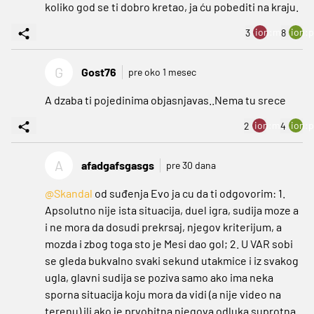
koliko god se ti dobro kretao, ja ću pobediti na kraju.
ion:minus
ion:p
3
8
G
Gost76
pre oko 1 mesec
A dzaba ti pojedinima objasnjavas..Nema tu srece
ion:minus
ion:p
2
4
A
afadgafsgasgs
pre 30 dana
@Skandal
od suđenja Evo ja cu da ti odgovorim: 1.
Apsolutno nije ista situacija, duel igra, sudija moze a
i ne mora da dosudi prekrsaj, njegov kriterijum, a
mozda i zbog toga sto je Mesi dao gol; 2. U VAR sobi
se gleda bukvalno svaki sekund utakmice i iz svakog
ugla, glavni sudija se poziva samo ako ima neka
sporna situacija koju mora da vidi (a nije video na
terenu) ili ako je prvobitna njegova odluka suprotna