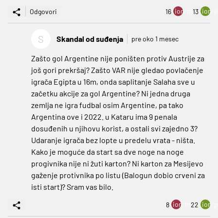
ion:minus
ion:p
Odgovori
16
13
S
Skandal od suđenja
pre oko 1 mesec
Zašto gol Argentine nije poništen protiv Austrije za
još gori prekršaj? Zašto VAR nije gledao povlačenje
igrača Egipta u 16m, onda saplitanje Salaha sve u
začetku akcije za gol Argentine? Ni jedna druga
zemlja ne igra fudbal osim Argentine, pa tako
Argentina ove i 2022. u Kataru ima 9 penala
dosuđenih u njihovu korist, a ostali svi zajedno 3?
Udaranje igrača bez lopte u predelu vrata - ništa.
Kako je moguće da start sa dve noge na noge
progivnika nije ni žuti karton? Ni karton za Mesijevo
gaženje protivnika po listu (Balogun dobio crveni za
isti start)? Sram vas bilo.
ion:minus
ion:p
8
22