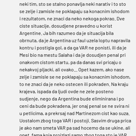
neki tim, sto se stalno ponavlja neki narativ i to sto
se zelje i zamisle ne poklapaju sa konacnim ishodom
i rezultatom, ne znaci da neko nekoga pokrao. Dve
ciste situacije, dosudjene pravedno u korist
Argentine. Ja bih razumeo da je situacija bila
obrnuta, da je Argentina uz faul uzela loptu napravila
kontru i postigla gol, a da ga VAR ne ponisti, ili da je
Mesi bio na mestu Salaha i da je dosudjen penal pri
onakvom cistom startu, pa da danas svi pricaju o
nekakvoj pljacki, ali ovako... Opet kazem, ako nase
zelje i zamisle se ne poklapaju sa konacnim ishodom,
to ne znaci da je neko ostecen ili pokraden. Na kraju
krajeva, ispada da ljudi ovde ne zele posteno
sudjenje, nego da Argentina bude eliminirana i po
ceni da bude pokradena, jer onaj penal se ne svira ni
u petlicima, a prekrsaj nad Martinezom cist kao suza.
Uostalom zbog toga VAR i postoji. Sasvim druga prica
je ako nam smeta VAR pa sad hocemo da se ukine, ali
opet, fama koja proizlazi samo zbog toga sto je VAR