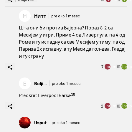
M
Mитт
pre oko 1 mesec
Шта они би против Бајерна? Пораз 8-2 са
Месијем у игри. Приме 4 од Ливерпула, па 4 од
Роме и ту испадну са све Месијем у тиму, па од
Париза 2х испадну, а ту Меси да гол-два. Гледај
и ту страну
ion:minus
ion:p
7
10
B
Bolji...
pre oko 1 mesec
Preokret Liverpool Barsa🤣
ion:minus
ion:p
2
10
Usput
pre oko 1 mesec