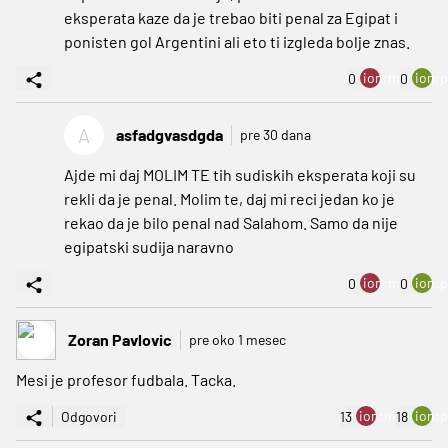
eksperata kaze da je trebao biti penal za Egipat i
ponisten gol Argentini ali eto ti izgleda bolje znas.
ion:minus
ion:p
0
0
A
asfadgvasdgda
pre 30 dana
Ajde mi daj MOLIM TE tih sudiskih eksperata koji su
rekli da je penal. Molim te, daj mi reci jedan ko je
rekao da je bilo penal nad Salahom. Samo da nije
egipatski sudija naravno
ion:minus
ion:p
0
0
Zoran Pavlovic
pre oko 1 mesec
Mesi je profesor fudbala. Tacka.
ion:minus
ion:p
Odgovori
13
18