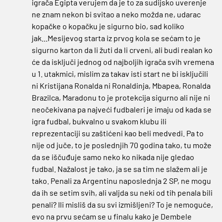
igrača Egipta verujem da je to za sudijsko uverenje
ne znam nekon bi svitao a neko možda ne, udarac
kopačke o kopačku je sigurno bio, sad koliko
jak...Mesijevog starta iz prvog kola se sećam to je
sigurno karton da li žuti da li crveni, ali budi realan ko
će da isključi jednog od najboljih igrača svih vremena
u 1. utakmici, mislim za takav isti start ne bi isključili
ni Kristijana Ronalda ni Ronaldinja, Mbapea, Ronalda
Brazilca, Maradonu to je protekcija sigurno ali nije ni
neočekivana pa najveći fudbaleri je imaju od kada se
igra fudbal, bukvalno u svakom klubu ili
reprezentaciji su zaštićeni kao beli medvedi. Pa to
nije od juče, to je poslednjih 70 godina tako, tu može
da se iščuđuje samo neko ko nikada nije gledao
fudbal. Nažalost je tako, ja se sa tim ne slažem ali je
tako. Penali za Argentinu naposlednja 2 SP, ne mogu
da ih se setim svih, ali valjda su neki od tih penala bili
penali? Ili misliš da su svi izmišljeni? To je nemoguće,
evo na prvu sećam se u finalu kako je Dembele