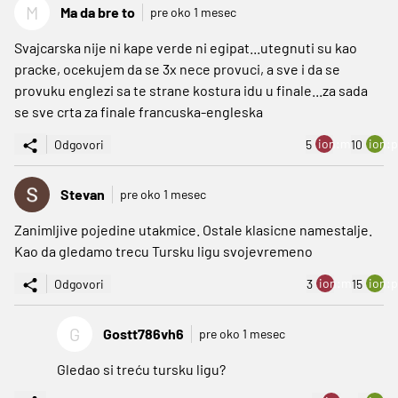
M
Ma da bre to
pre oko 1 mesec
Svajcarska nije ni kape verde ni egipat...utegnuti su kao
pracke, ocekujem da se 3x nece provuci, a sve i da se
provuku englezi sa te strane kostura idu u finale...za sada
se sve crta za finale francuska-engleska
ion:minus
ion:p
Odgovori
5
10
Stevan
pre oko 1 mesec
Zanimljive pojedine utakmice. Ostale klasicne namestalje.
Kao da gledamo trecu Tursku ligu svojevremeno
ion:minus
ion:p
Odgovori
3
15
G
Gostt786vh6
pre oko 1 mesec
Gledao si treću tursku ligu?