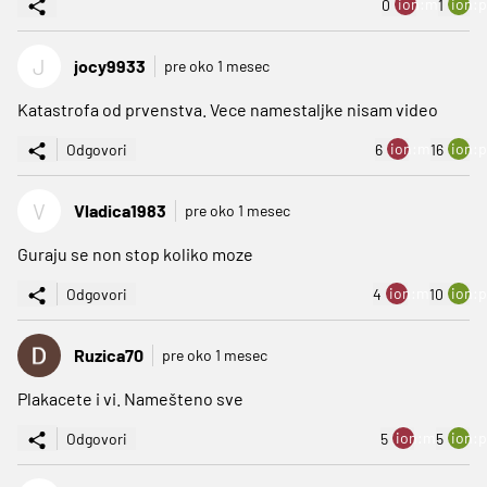
ion:minus
ion:p
0
1
J
jocy9933
pre oko 1 mesec
Katastrofa od prvenstva. Vece namestaljke nisam video
ion:minus
ion:p
Odgovori
6
16
V
Vladica1983
pre oko 1 mesec
Guraju se non stop koliko moze
ion:minus
ion:p
Odgovori
4
10
Ruzica70
pre oko 1 mesec
Plakacete i vi. Namešteno sve
ion:minus
ion:p
Odgovori
5
5