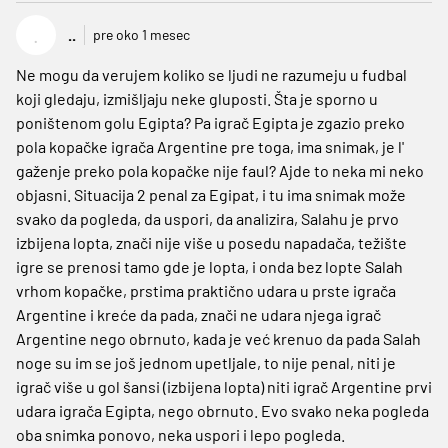
.
..
pre oko 1 mesec
Ne mogu da verujem koliko se ljudi ne razumeju u fudbal
koji gledaju, izmišljaju neke gluposti. Šta je sporno u
poništenom golu Egipta? Pa igrač Egipta je zgazio preko
pola kopačke igrača Argentine pre toga, ima snimak, je l'
gaženje preko pola kopačke nije faul? Ajde to neka mi neko
objasni. Situacija 2 penal za Egipat, i tu ima snimak može
svako da pogleda, da uspori, da analizira, Salahu je prvo
izbijena lopta, znači nije više u posedu napadača, težište
igre se prenosi tamo gde je lopta, i onda bez lopte Salah
vrhom kopačke, prstima praktično udara u prste igrača
Argentine i kreće da pada, znači ne udara njega igrač
Argentine nego obrnuto, kada je već krenuo da pada Salah
noge su im se još jednom upetljale, to nije penal, niti je
igrač više u gol šansi (izbijena lopta) niti igrač Argentine prvi
udara igrača Egipta, nego obrnuto. Evo svako neka pogleda
oba snimka ponovo, neka uspori i lepo pogleda.