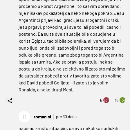
procenio u korist Argentine i to sasvim opravdano,
nije nikakav pokazatelj da neko nekoga pokrao. Jesu
Argentinci prljavi kao igraci, jesu arogantni i drski,
jesu prgavi, provociraju i sve to, ali pobedili casno i
posteno. Da su te dve situacije bile dosudjene u
korist Egiptu, tad bi bila polemika, ali verujem da bi
puno ljudi onda bili zadovoljni i pored toga sto bi
odluke bile gresne, samo zbog toga sto bi Argentina
ispala sa turnira. Ako se pravila postuju, nek se
postuju do kraja, a ne selektivno ili zato sto mi zelimo
da autsajder pobedi protiv favorita, zato sto volimo
kad David pobedi Golijata, ili zato sto ja volim
Ronalda, a neko drugi Mesi.
ion:minus
ion:p
5
15
R
roman si
pre 30 dana
napisao za istu situaciju, pa evo nekoliko sudiskih