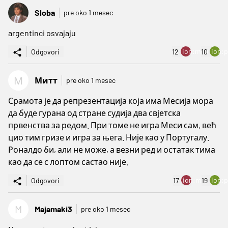
Sloba
pre oko 1 mesec
argentinci osvajaju
ion:minus
ion:p
Odgovori
12
10
М
Митт
pre oko 1 mesec
Срамота је да репрезентација која има Месија мора
да буде гурана од стране судија два свјетска
првенства за редом. При томе не игра Меси сам, већ
цио тим гризе и игра за њега. Није као у Португалу.
Роналдо би, али не може, а везни ред и остатак тима
као да се с лоптом састао није.
ion:minus
ion:p
Odgovori
17
19
M
Majamaki3
pre oko 1 mesec