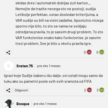
skidas dres i automatski dobijas zuti karton...
Nemojte da trazite necega sto ne postoji, sudija
Letiksije perfektan, ostao dosledan kriterijuma, a
VAR sudije su bili na visini zadatka. Apsolutno nicega
sporno nije bilo, to sto se nama ne svidjaju
odredjena pravila, to je sasvim drugi problem. To sto
VAR funkcionise onako kako funkcionise, je sasvim
treci problem. Sve je bilo u okviru pravila igre.
ion:minus
ion:p
0
0
S
Sreten 75
pre oko 1 mesec
Igraci koje Sudije izaberu idu dalje, ovi ostali mogu samo da
tuku ako su pametni posle svih ovih sramota od FIFA
ion:minus
ion:p
Odgovori
2
3
Bosque
pre oko 1 mesec