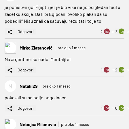
je poništen gol Egiptu jer je bio više nego očigledan faul u
začetku akcije. Da li bi Egipćani ovoliko plakali da su
pobedili? Nisu znali da sačuvaju rezultat i to je to.
ion:minus
ion:p
Odgovori
2
3
Mirko Zlatanović
pre oko 1 mesec
Ma argentinci su cudo. Mentaljtet
ion:minus
ion:p
Odgovori
1
2
N
Natalii29
pre oko 1 mesec
pokazali su ae bolje nego inace
ion:minus
ion:p
Odgovori
1
0
Nebojsa Milanovic
pre oko 1 mesec