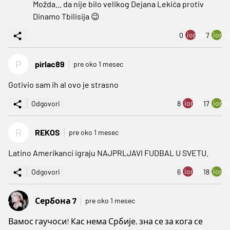
Možda... da nije bilo velikog Dejana Lekića protiv
Dinamo Tbilisija 😉
ion:minus
ion:p
0
7
P
pirlac89
pre oko 1 mesec
Gotivio sam ih al ovo je strasno
ion:minus
ion:p
Odgovori
8
17
R
REKOS
pre oko 1 mesec
Latino Amerikanci igraju NAJPRLJAVI FUDBAL U SVETU.
ion:minus
ion:p
Odgovori
6
18
Сербона 7
pre oko 1 mesec
Вамос гаучоси! Кас нема Србије, зна се за кога се