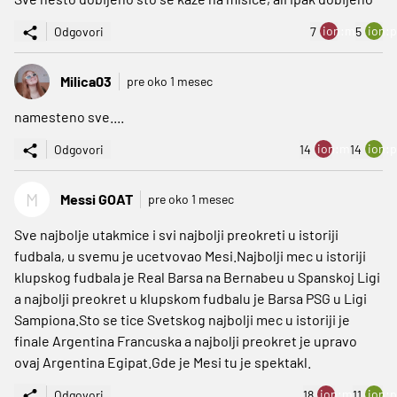
ion:minus
ion:p
Odgovori
7
5
Milica03
pre oko 1 mesec
namesteno sve....
ion:minus
ion:p
Odgovori
14
14
M
Messi GOAT
pre oko 1 mesec
Sve najbolje utakmice i svi najbolji preokreti u istoriji
fudbala, u svemu je ucetvovao Mesi.Najbolji mec u istoriji
klupskog fudbala je Real Barsa na Bernabeu u Spanskoj Ligi
a najbolji preokret u klupskom fudbalu je Barsa PSG u Ligi
Sampiona.Sto se tice Svetskog najbolji mec u istoriji je
finale Argentina Francuska a najbolji preokret je upravo
ovaj Argentina Egipat.Gde je Mesi tu je spektakl.
ion:minus
ion:p
Odgovori
18
11