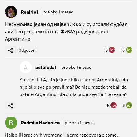
RealNo1
pre oko 1 mesec
Несумљиво један од највећих који су играли фудбал,
али ово је срамота шта ФИФА ради у корист
Аргентине.
ion:minus
ion:p
Odgovori
18
13
A
adfafadaf
pre oko 1 mesec
Sta radi FIFA, sta je juce bilo u korist Argentini, a da
nije bilo sve po pravilima? Da nisu mozda trebali da
ostete Argentinu i da onda bude sve "fer" po vama?
ion:minus
ion:p
5
9
Radmila Medenica
pre oko 1 mesec
Najbolji igrac svih vremena. I nema razgovora o tome.