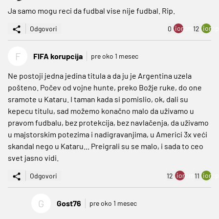
Ja samo mogu reci da fudbal vise nije fudbal. Rip.
ion:minus
ion:p
Odgovori
0
12
F
FIFA korupcija
pre oko 1 mesec
Ne postoji jedna jedina titula a da ju je Argentina uzela
pošteno. Počev od vojne hunte, preko Božje ruke, do one
sramote u Kataru. I taman kada si pomislio, ok, dali su
kepecu titulu, sad možemo konačno malo da uživamo u
pravom fudbalu, bez protekcija, bez navlačenja, da uživamo
u majstorskim potezima i nadigravanjima, u Americi 3x veći
skandal nego u Kataru... Preigrali su se malo, i sada to ceo
svet jasno vidi.
ion:minus
ion:p
Odgovori
12
11
G
Gost76
pre oko 1 mesec