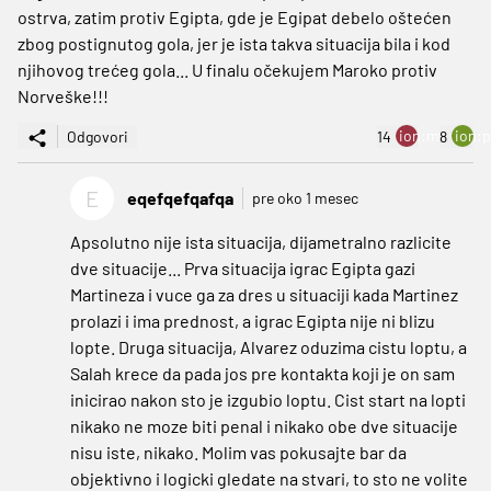
ostrva, zatim protiv Egipta, gde je Egipat debelo oštećen
zbog postignutog gola, jer je ista takva situacija bila i kod
njihovog trećeg gola... U finalu očekujem Maroko protiv
Norveške!!!
ion:minus
ion:p
Odgovori
14
8
E
eqefqefqafqa
pre oko 1 mesec
Apsolutno nije ista situacija, dijametralno razlicite
dve situacije... Prva situacija igrac Egipta gazi
Martineza i vuce ga za dres u situaciji kada Martinez
prolazi i ima prednost, a igrac Egipta nije ni blizu
lopte. Druga situacija, Alvarez oduzima cistu loptu, a
Salah krece da pada jos pre kontakta koji je on sam
inicirao nakon sto je izgubio loptu. Cist start na lopti
nikako ne moze biti penal i nikako obe dve situacije
nisu iste, nikako. Molim vas pokusajte bar da
objektivno i logicki gledate na stvari, to sto ne volite