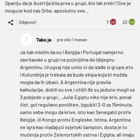
Spaniju da je Austrija bila prva u grupi, bio lak zreb!!!Sve je
moguce kod nas Srbe, apsolutno sve...
ion:minus
ion:p
Odgovori
7
22
T
Tako je
pre oko 1 mesec
Ja čak mislim da su I Belgija i Portugal namjerno
završavale u grupi na pozicijima da izbjegnu
Argentinu, Urugvaj nije umio ni da izađe iz grupe,eto
i Kolumbija je trebala da bude ekipa koja bi možda
mogla da ih izbaci. A Argentina nije pravila
kalkulacije, dobili su sve i otišli đe su jeduno mogli sa
3 pobjede u grupi... Juče Egiptu niko nije kriv, penal
čist, gol regulano poništen, izgubiti 2-0 za 15minuta,
samo sebe mogu da krive, isto kao Senegalci protiv
Belgije, ili Kongo protiv Engleske. Istina, Argentina
ne igra kao vladajući svjetski šampion, dosta je to
mučenja protiv Zelenortskih ostrva i Egipta, ali imaju