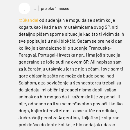
.
..
pre oko 1 mesec
@Skandal
od suđenja Ne mogu da se setim ko je
koga tukao i kad na svim utakmicama ovog SP, niti
detaljno pišem sporne situacije kao što ti vidim da ih
sve popisuješ u neki blokčić. Sećam se pre neki dan
koliko je skandalozno bilo suđenje Francuska-
Paragvaj, Portugal-Hrvatska npr., i ima još situacija
generalno se loše sudi na ovom SP. Ali napisao sam
za jučerašnju utakmicu jer se nje sećam, i sve sam ti
gore objasnio zašto ne može da bude penal nad
Salahom, a za povlačenje u šesnaestercu trebali su
da gledaju, mi obični gledaoci nismo dobili valjan
snimak da bih mogao da ti kažem da li je za penal ili
nije, odnosno da li su se međusobno povlačili koliko
dugo, kojim intenzitetom, to sve utiče na odluku.
Jučerašnji penal za Argentinu, Taljafiko je sigurno
prvi došao do lopte koliko je bio onda jak udarac