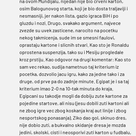
na ovom Mundijalu, nijedan nije bio crveni karton,
osim Balogunovog starta, koji je bio dosta traljaviji i
nesmasniji, jer nakon lista, gazio igraca BiH i po
gluzdu i nozi. Drugo, svakako argument, najvece
zvezde su uvek zasticene, narocito na pocetku
nekog takmicenja, sude im se smesni faulovi,
oprastaju kartone i slicnih stvari. Kao sto je Ronaldu
oprostena suspenzija, tako su i Mesiju progledale
kroz prstiju. Kao odgovor na drugi komentar: Kao sto
sam vec rekao, sudija nametnuo taj kriterium iz
pocetka, dozvolio jacu igru, kako za jedne tako i za
druge, od prve pa do zadnje minute. Egipat je i sa taj
kriterium imao 2-0 na 10-tak minuta do kraja.
Egipcani su takodje mogli da dobiju zute kartone za
pojedine startove, ali nisu (jesu dobili zuti kartoni ali
ne zbog igre vec zbog koskanja kraj aut linije i zbog
nesportskog ponasanja). Ziko dao gol, skinuo dres,
nije dobio zuti, a bukvalno skidanje dresa je mozda
jedini, skolski, cisti i neosporivi zuti karton u fudbalu,