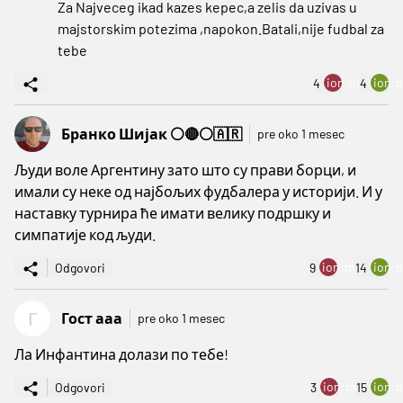
Za Najveceg ikad kazes kepec,a zelis da uzivas u
majstorskim potezima ,napokon.Batali,nije fudbal za
tebe
ion:minus
ion:p
4
4
Бранко Шијак ⚪🔴⚪🇦🇷
pre oko 1 mesec
Људи воле Аргентину зато што су прави борци, и
имали су неке од најбољих фудбалера у историји. И у
наставку турнира ће имати велику подршку и
симпатије код људи.
ion:minus
ion:p
Odgovori
9
14
Г
Гост ааа
pre oko 1 mesec
Ла Инфантина долази по тебе!
ion:minus
ion:p
Odgovori
3
15