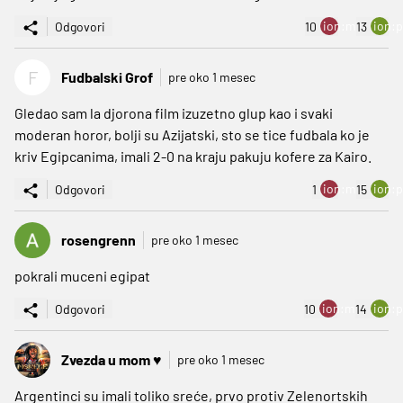
ion:minus
ion:p
Odgovori
10
13
F
Fudbalski Grof
pre oko 1 mesec
Gledao sam la djorona film izuzetno glup kao i svaki
moderan horor, bolji su Azijatski, sto se tice fudbala ko je
kriv Egipcanima, imali 2-0 na kraju pakuju kofere za Kairo.
ion:minus
ion:p
Odgovori
1
15
rosengrenn
pre oko 1 mesec
pokrali muceni egipat
ion:minus
ion:p
Odgovori
10
14
Zvezda u mom ♥️
pre oko 1 mesec
Argentinci su imali toliko sreće, prvo protiv Zelenortskih