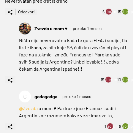
Neverovatan preokret iskreno
ion:minus
ion:p
Odgovori
6
15
Zvezda u mom ♥️
pre oko 1 mesec
Ništa nije neverovatno kada te gura FIFA, i sudije. Da
li ste ikada, za bilo koje SP, čuli da u završnici play off
faze na utakmici između Francuske i Maroka sude
svih 5 sudija iz Argentine? Unbelievable!!! Jedva
čekam da Argentina ispadne!!!
ion:minus
ion:p
15
10
G
gadagadga
pre oko 1 mesec
@Zvezda
u mom ♥️ Pa druze juce Francuzi sudili
Argentini, ne razumem kakve veze ima sve to.
ion:minus
ion:p
1
8