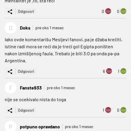
mentalitet je ,to, sta reci
ion:minus
ion:p
Odgovori
0
0
D
Doks
pre oko 1 mesec
Iako ovde komentarišu Mesijevi fanovi, pa je džaba krečiti,
istine radi mora se reći da je treći gol Egipta poništen
nakon izmišljenog faula. Trebalo je biti 3:0 pa onda pa-pa
Argentina.
ion:minus
ion:p
Odgovori
6
1
F
Fanste933
pre oko 1 mesec
nije se ocekivalo nista do toga
ion:minus
ion:p
Odgovori
1
0
P
potpuno opravdano
pre oko 1 mesec