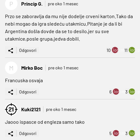
P
Princip G.
pre oko 1 mesec
Przo se zaboravlja da mu nije dodelje crveni karton.Tako da
nebi mogao da igra sledeću utakmicu.Pitanje je da li bi
Argentina došla dovde da se to desilo,jer su sve
utakmice,posle grupa,jedva dobili.
ion:minus
ion:p
Odgovori
10
11
M
Mirko Boc
pre oko 1 mesec
Francuska osvaja
ion:minus
ion:p
Odgovori
6
3
Kuki2121
pre oko 1 mesec
Jaooo ispasce od engleza samo tako
ion:minus
ion:p
Odgovori
5
3