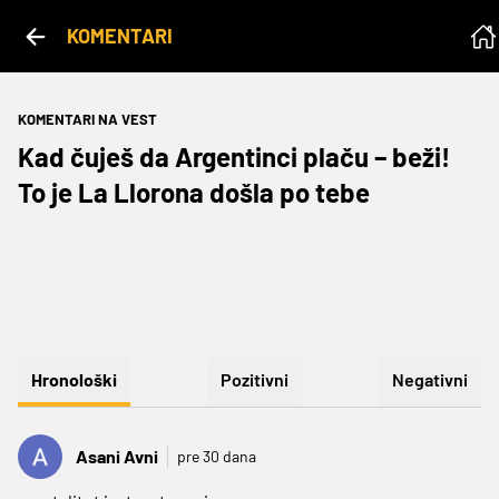
KOMENTARI
KOMENTARI NA VEST
Kad čuješ da Argentinci plaču – beži!
To je La Llorona došla po tebe
Hronološki
Pozitivni
Negativni
Asani Avni
pre 30 dana