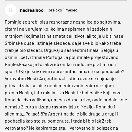
N
nadrealnoo
pre oko 1 mesec
Pominje se zreb, pisu raznorazne neznalice po sajtovima,
citam i ne verujem koliko ima nepismenih i zadojenih
mrznjom i kojima istina smeta celi zivot, ali to je u biti nase
Srbinske duse! Istina je sledeca, da je sve bilo kako treba
zreb je bio sledeci, Urguvaj u sesnestini finala, Belgija u
osmini, cetvrtfinale Portugal, a polufinale projektovano
Engleska,ako je to lak zreb onda u redu, ne pratimo isti
sport!!!Ko je kriv ovim reprezentacijama sto su podbacile?
Verovatno Mesi i Argentina, ali istina ovde se najmanje
prima, dzaba se pise nepismenim zadojenim mrznjom
prema Mesiju, isto mislim i za Mesiste bolesnike koji mrze
Ronalda, dva velikana, umesto da se uziva, ovde budale koje
nemaju 2 eura u dzepu raspravljaju o Mesiju, Ronaldu i
slicnima...Pakao!!!Pa Argentina da je bila druga u grupi i
podbacila kao sto su pomenute, i tada bi bio lak Zreb
verovatno? Ne kapiram zaista... Verovatno bi odlazak na