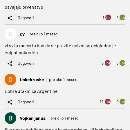
osvajaju prvenstvo
ion:minus
ion:p
Odgovori
1
1
C
cv
pre oko 1 mesec
vi svi u mocartu kao da se pravite naivni pa ocigledno je
egipat pokraden
ion:minus
ion:p
Odgovori
15
6
Uskekruske
pre oko 1 mesec
Dobra utakmica Argentine
ion:minus
ion:p
Odgovori
12
9
Vojkan janus
pre oko 1 mesec
Sve nesto dobijeno sto se kaze na misice, ali ipak dobijeno