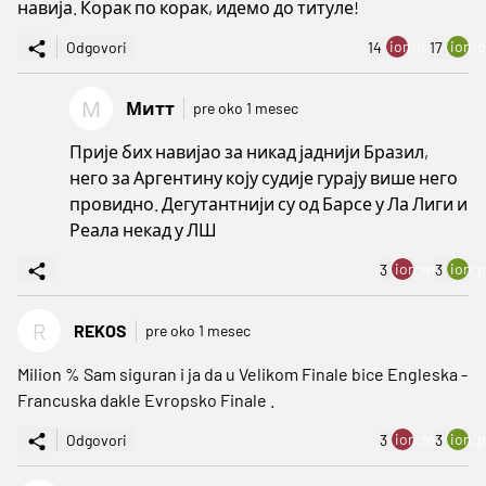
навија. Корак по корак, идемо до титуле!
ion:minus
ion:p
Odgovori
14
17
М
Митт
pre oko 1 mesec
Прије бих навијао за никад јаднији Бразил,
него за Аргентину коју судије гурају више него
провидно. Дегутантнији су од Барсе у Ла Лиги и
Реала некад у ЛШ
ion:minus
ion:p
3
3
R
REKOS
pre oko 1 mesec
Milion % Sam siguran i ja da u Velikom Finale bice Engleska -
Francuska dakle Evropsko Finale .
ion:minus
ion:p
Odgovori
3
3