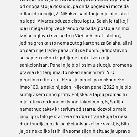
od onoga sto je dosudio, pa onda pogleda i moze da
odluci drugacije. 3. Nikakvo saplitanje nije bilo, start
na lopti, Alvarez oduzeo cistu loptu, Salah je taj koji
ide u njega i koji vec krenuo da pada (postoje snimci
iz vise uglova i sve se to u VAR sobi prati stalno),
jedina greska sto nema zutog kartona za Salaha, ali ni
on sam nije trazio penal, niti se bunio, jednostavno
se sapleo nakon izgubljene lopte i zato nije
sankcionisan. Penal nije bio i osim u slucaju promena
pravila i kriterijuma, to nikad nece ni biti. 4. O
penalima u Kataru - Penal je penal, pa makar neko
imao 100, a neko nijedan. Nijedan penal 2022 nije bio
sumljiv sem onog protiv Poljske, a taj su promasili i
nije uticao na konacni ishod takmicenja. 5. Sudija
nametnuo takav kriterium od starta, dozvolio malo
jacu igru, bilo je startova na obe strane koje bi neki
drugi sudija mozda sankcionisao, ali ne svaki. 6. Bilo
je jos nekoliko istih ili veoma slicnih situacija upravo