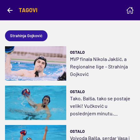
TAGOVI
Strahinja Gojković
OSTALO
MVP finala Nikola Jakšić, a
Regionalne lige – Strahinja
Gojković
OSTALO
Tako, Balša, tako se postaje
veliki! Vučković u
poslednjem minutu,
Primorac kroz peterce do
finala
OSTALO
Vojvoda Balša, serdar Vasa i