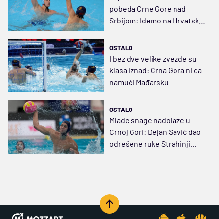
pobeda Crne Gore nad
Srbijom: Idemo na Hrvatsku
ili Italiju
OSTALO
I bez dve velike zvezde su
klasa iznad: Crna Gora ni da
namuči Mađarsku
OSTALO
Mlade snage nadolaze u
Crnoj Gori: Dejan Savić dao
odrešene ruke Strahinji
Gojkoviću