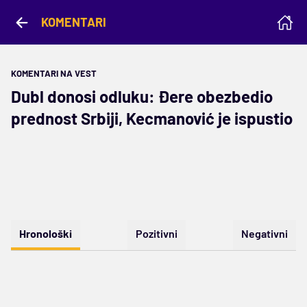
KOMENTARI
KOMENTARI NA VEST
Dubl donosi odluku: Đere obezbedio
prednost Srbiji, Kecmanović je ispustio
Hronološki
Pozitivni
Negativni