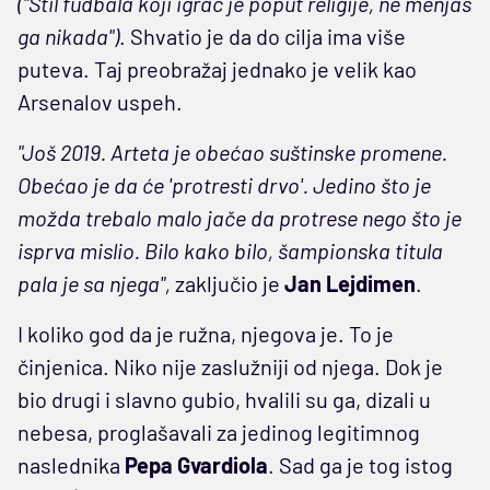
("Stil fudbala koji igrač je poput religije, ne menjaš
ga nikada")
. Shvatio je da do cilja ima više
puteva. Taj preobražaj jednako je velik kao
Arsenalov uspeh.
"Još 2019. Arteta je obećao suštinske promene.
Obećao je da će 'protresti drvo'. Jedino što je
možda trebalo malo jače da protrese nego što je
isprva mislio. Bilo kako bilo, šampionska titula
pala je sa njega",
zaključio je
Jan Lejdimen
.
I koliko god da je ružna, njegova je. To je
činjenica. Niko nije zaslužniji od njega. Dok je
bio drugi i slavno gubio, hvalili su ga, dizali u
nebesa, proglašavali za jedinog legitimnog
naslednika
Pepa Gvardiola
. Sad ga je tog istog