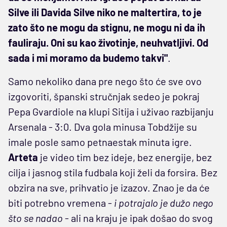
Silve ili Davida Silve niko ne maltertira, to je
zato što ne mogu da stignu, ne mogu ni da ih
fauliraju. Oni su kao životinje, neuhvatljivi. Od
sada i mi moramo da budemo takvi"
.
Samo nekoliko dana pre nego što će sve ovo
izgovoriti, španski stručnjak sedeo je pokraj
Pepa Gvardiole na klupi Sitija i uživao razbijanju
Arsenala - 3:0. Dva gola minusa Tobdžije su
imale posle samo petnaestak minuta igre.
Arteta
je video tim bez ideje, bez energije, bez
cilja i jasnog stila fudbala koji želi da forsira. Bez
obzira na sve, prihvatio je izazov. Znao je da će
biti potrebno vremena -
i potrajalo je dužo nego
što se nadao
- ali na kraju je ipak došao do svog