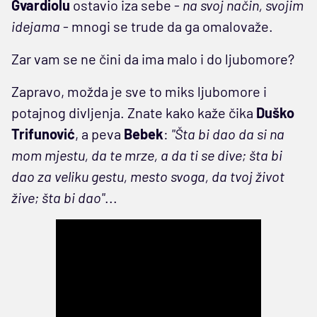
Gvardiolu
ostavio iza sebe -
na svoj način, svojim
idejama
- mnogi se trude da ga omalovaže.
Zar vam se ne čini da ima malo i do ljubomore?
Zapravo, možda je sve to miks ljubomore i
potajnog divljenja. Znate kako kaže čika
Duško
Trifunović
, a peva
Bebek
:
"Šta bi dao da si na
mom mjestu, da te mrze, a da ti se dive; šta bi
dao za veliku gestu, mesto svoga, da tvoj život
žive; šta bi dao"
...