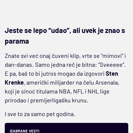
Jeste se lepo “udao”, ali uvek je znao s
parama
Znate svi već onaj čuveni klip, vrte se “mimovi” i
dan-danas. Samo jedna reč je bitna: “Sveeeee”.
E pa, baš to bi jutros mogao da izgovori
Sten
Krenke
, američki milijarder na čelu Arsenala,
koji je sinoć titulama NBA, NFL i NHL lige
prirodao i premijerligašku krunu.
I sve to za samo pet godina.
IZABRANE VESTI