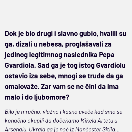
Dok je bio drugi i slavno gubio, hvalili su
ga, dizali u nebesa, proglašavali za
jedinog legitimnog naslednika Pepa
Gvardiola. Sad ga je tog istog Gvardiolu
ostavio iza sebe, mnogi se trude da ga
omalovaže. Zar vam se ne čini da ima
malo i do ljubomore?
Bilo je mračno, vlažno i kasno uveče kad smo se
konačno okupili da dočekamo Mikela Artetu u
Arsenalu. Ukrala ga je noć iz Mančester Sitija...