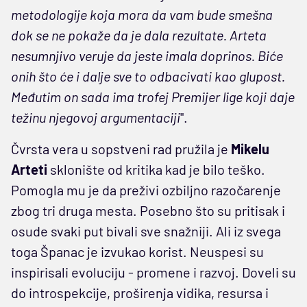
metodologije koja mora da vam bude smešna
dok se ne pokaže da je dala rezultate. Arteta
nesumnjivo veruje da jeste imala doprinos. Biće
onih što će i dalje sve to odbacivati kao glupost.
Međutim on sada ima trofej Premijer lige koji daje
težinu njegovoj argumentaciji
".
Čvrsta vera u sopstveni rad pružila je
Mikelu
Arteti
sklonište od kritika kad je bilo teško.
Pomogla mu je da preživi ozbiljno razočarenje
zbog tri druga mesta. Posebno što su pritisak i
osude svaki put bivali sve snažniji. Ali iz svega
toga Španac je izvukao korist. Neuspesi su
inspirisali evoluciju - promene i razvoj. Doveli su
do introspekcije, proširenja vidika, resursa i