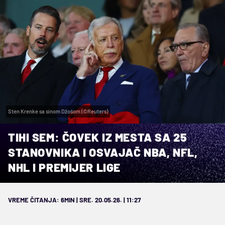
Sten Krenke sa sinom Džošom (©Reuters)
TIHI SEM: ČOVEK IZ MESTA SA 25
STANOVNIKA I OSVAJAČ NBA, NFL,
NHL I PREMIJER LIGE
VREME ČITANJA: 6MIN | SRE. 20.05.26. | 11:27