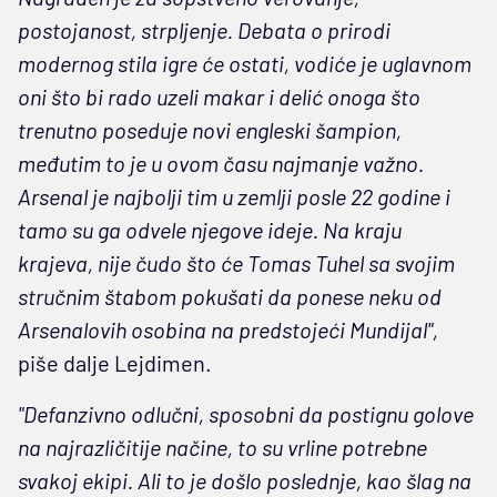
postojanost, strpljenje. Debata o prirodi
modernog stila igre će ostati, vodiće je uglavnom
oni što bi rado uzeli makar i delić onoga što
trenutno poseduje novi engleski šampion,
međutim to je u ovom času najmanje važno.
Arsenal je najbolji tim u zemlji posle 22 godine i
tamo su ga odvele njegove ideje. Na kraju
krajeva, nije čudo što će Tomas Tuhel sa svojim
stručnim štabom pokušati da ponese neku od
Arsenalovih osobina na predstojeći Mundijal",
piše dalje Lejdimen.
"Defanzivno odlučni, sposobni da postignu golove
na najrazličitije načine, to su vrline potrebne
svakoj ekipi. Ali to je došlo poslednje, kao šlag na