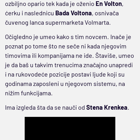
ozbiljno opario tek kada je oženio
En Volton
,
ćerku i naslednicu
Bada Voltona
, osnivača
čuvenog lanca supermarketa Volmarta.
Očigledno je umeo kako s tim novcem. Inače je
poznat po tome što ne seče ni kada njegovim
timovima ili kompanijama ne ide. Štaviše, umeo
je da baš u takvim trenucima značajno unapredi
i na rukovodeće pozicije postavi ljude koji su
godinama zaposleni u njegovom sistemu, na
nižim funkcijama.
Ima izgleda šta da se nauči od
Stena Krenkea
.