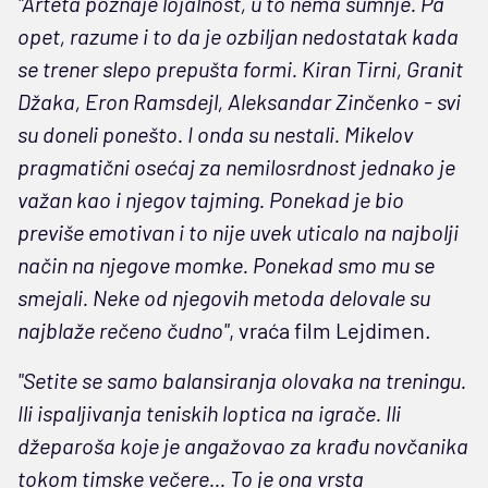
"Arteta poznaje lojalnost, u to nema sumnje. Pa
opet, razume i to da je ozbiljan nedostatak kada
se trener slepo prepušta formi. Kiran Tirni, Granit
Džaka, Eron Ramsdejl, Aleksandar Zinčenko - svi
su doneli ponešto. I onda su nestali. Mikelov
pragmatični osećaj za nemilosrdnost jednako je
važan kao i njegov tajming. Ponekad je bio
previše emotivan i to nije uvek uticalo na najbolji
način na njegove momke. Ponekad smo mu se
smejali. Neke od njegovih metoda delovale su
najblaže rečeno čudno"
, vraća film Lejdimen.
"Setite se samo balansiranja olovaka na treningu.
Ili ispaljivanja teniskih loptica na igrače. Ili
džeparoša koje je angažovao za krađu novčanika
tokom timske večere... To je ona vrsta