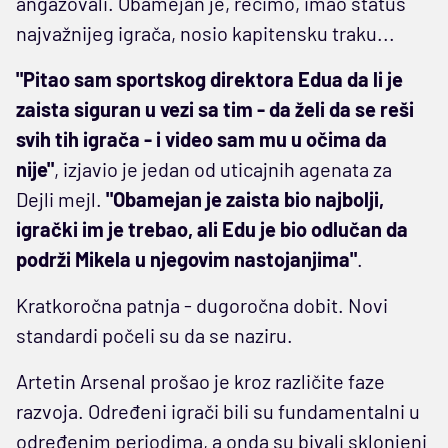
angažovali. Obamejan je, recimo, imao status
najvažnijeg igrača, nosio kapitensku traku...
"Pitao sam sportskog direktora Edua da li je
zaista siguran u vezi sa tim - da želi da se reši
svih tih igrača - i video sam mu u očima da
nije"
, izjavio je jedan od uticajnih agenata za
Dejli mejl.
"Obamejan je zaista bio najbolji,
igrački im je trebao, ali Edu je bio odlučan da
podrži Mikela u njegovim nastojanjima"
.
Kratkoročna patnja - dugoročna dobit. Novi
standardi počeli su da se naziru.
Artetin Arsenal prošao je kroz različite faze
razvoja. Određeni igrači bili su fundamentalni u
određenim periodima, a onda su bivali sklonjeni