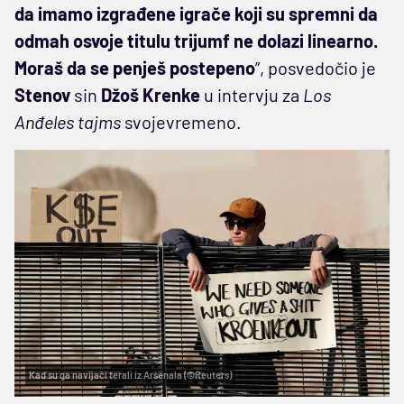
da imamo izgrađene igrače koji su spremni da
odmah osvoje titulu trijumf ne dolazi linearno.
Moraš da se penješ postepeno
”, posvedočio je
Stenov
sin
Džoš Krenke
u intervju za
Los
Anđeles tajms
svojevremeno.
Kad su ga navijači terali iz Arsenala (©Reuters)