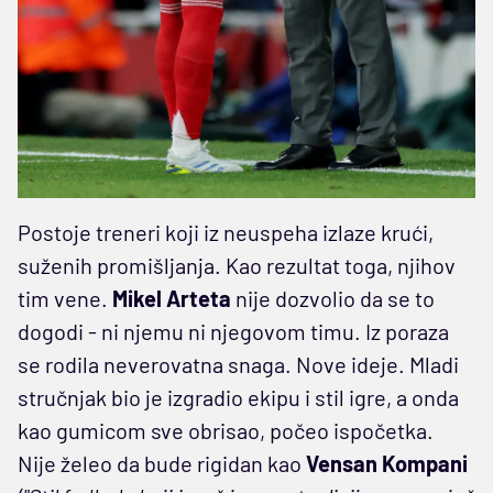
Postoje treneri koji iz neuspeha izlaze krući,
suženih promišljanja. Kao rezultat toga, njihov
tim vene.
Mikel Arteta
nije dozvolio da se to
dogodi - ni njemu ni njegovom timu. Iz poraza
se rodila neverovatna snaga. Nove ideje. Mladi
stručnjak bio je izgradio ekipu i stil igre, a onda
kao gumicom sve obrisao, počeo ispočetka.
Nije želeo da bude rigidan kao
Vensan Kompani