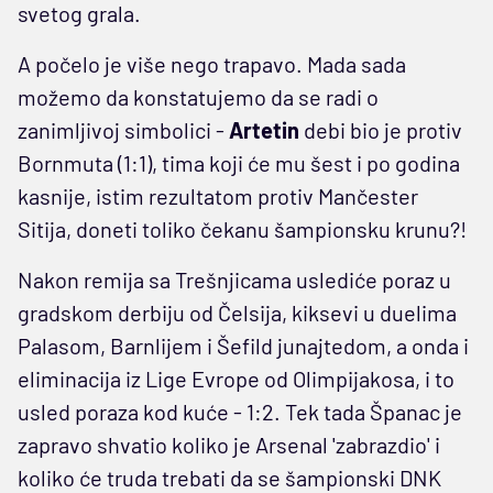
svetog grala.
A počelo je više nego trapavo. Mada sada
možemo da konstatujemo da se radi o
zanimljivoj simbolici -
Artetin
debi bio je protiv
Bornmuta (1:1), tima koji će mu šest i po godina
kasnije, istim rezultatom protiv Mančester
Sitija, doneti toliko čekanu šampionsku krunu?!
Nakon remija sa Trešnjicama uslediće poraz u
gradskom derbiju od Čelsija, kiksevi u duelima
Palasom, Barnlijem i Šefild junajtedom, a onda i
eliminacija iz Lige Evrope od Olimpijakosa, i to
usled poraza kod kuće - 1:2. Tek tada Španac je
zapravo shvatio koliko je Arsenal 'zabrazdio' i
koliko će truda trebati da se šampionski DNK