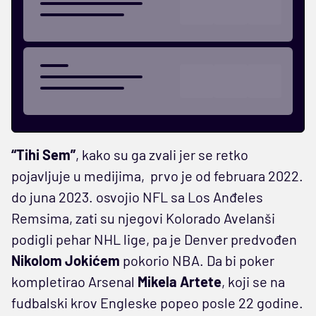
“Tihi Sem”
, kako su ga zvali jer se retko
pojavljuje u medijima, prvo je od februara 2022.
do juna 2023. osvojio NFL sa Los Anđeles
Remsima, zati su njegovi Kolorado Avelanši
podigli pehar NHL lige, pa je Denver predvođen
Nikolom Jokićem
pokorio NBA. Da bi poker
kompletirao Arsenal
Mikela Artete
, koji se na
fudbalski krov Engleske popeo posle 22 godine.