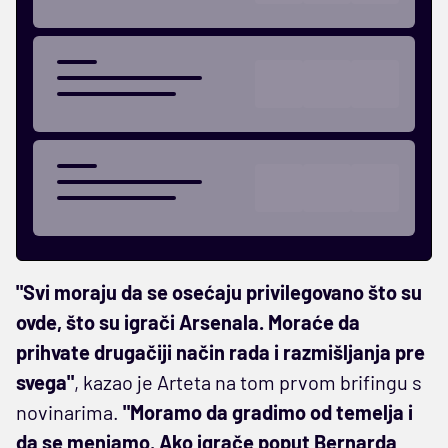
"Svi moraju da se osećaju privilegovano što su
ovde, što su igrači Arsenala. Moraće da
prihvate drugačiji način rada i razmišljanja pre
svega"
, kazao je Arteta na tom prvom brifingu s
novinarima.
"Moramo da gradimo od temelja i
da se menjamo. Ako igrače poput Bernarda