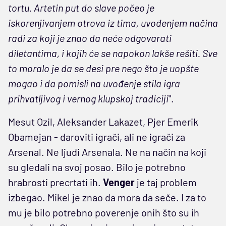
tortu. Artetin put do slave počeo je
iskorenjivanjem otrova iz tima, uvođenjem načina
radi za koji je znao da neće odgovarati
diletantima, i kojih će se napokon lakše rešiti. Sve
to moralo je da se desi pre nego što je uopšte
mogao i da pomisli na uvođenje stila igra
prihvatljivog i vernog klupskoj tradiciji
".
Mesut Ozil, Aleksander Lakazet, Pjer Emerik
Obamejan - daroviti igrači, ali ne igrači za
Arsenal. Ne ljudi Arsenala. Ne na način na koji
su gledali na svoj posao. Bilo je potrebno
hrabrosti precrtati ih.
Venger
je taj problem
izbegao. Mikel je znao da mora da seče. I za to
mu je bilo potrebno poverenje onih što su ih