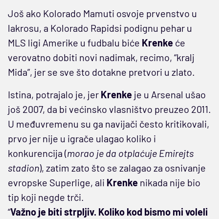
Još ako Kolorado Mamuti osvoje prvenstvo u
lakrosu, a Kolorado Rapidsi podignu pehar u
MLS ligi Amerike u fudbalu biće
Krenke
će
verovatno dobiti novi nadimak, recimo, “kralj
Mida”, jer se sve što dotakne pretvori u zlato.
Istina, potrajalo je, jer
Krenke
je u Arsenal ušao
još 2007, da bi većinsko vlasništvo preuzeo 2011.
U međuvremenu su ga navijači često kritikovali,
prvo jer nije u igrače ulagao koliko i
konkurencija (
morao je da otplaćuje Emirejts
stadion
), zatim zato što se zalagao za osnivanje
evropske Superlige, ali
Krenke
nikada nije bio
tip koji negde trči.
“
Važno je biti strpljiv. Koliko kod bismo mi voleli