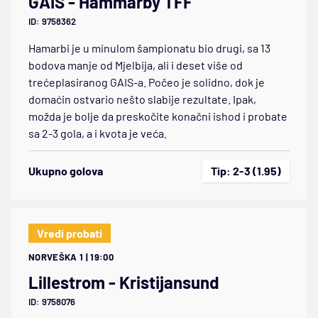
GAIS - Hammarby TFF
ID: 9758362
Hamarbi je u minulom šampionatu bio drugi, sa 13
bodova manje od Mjelbija, ali i deset više od
trećeplasiranog GAIS-a. Počeo je solidno, dok je
domaćin ostvario nešto slabije rezultate. Ipak,
možda je bolje da preskočite konačni ishod i probate
sa 2-3 gola, a i kvota je veća.
Ukupno golova
Tip: 2-3 (1.95)
Vredi probati
NORVEŠKA 1 | 19:00
Lillestrom - Kristijansund
ID: 9758076