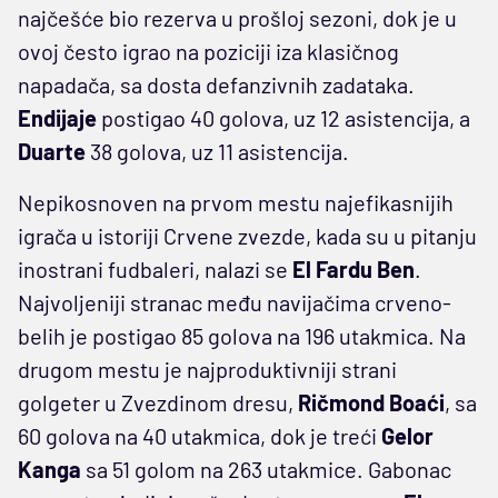
najčešće bio rezerva u prošloj sezoni, dok je u
ovoj često igrao na poziciji iza klasičnog
napadača, sa dosta defanzivnih zadataka.
Endijaje
postigao 40 golova, uz 12 asistencija, a
Duarte
38 golova, uz 11 asistencija.
Nepikosnoven na prvom mestu najefikasnijih
igrača u istoriji Crvene zvezde, kada su u pitanju
inostrani fudbaleri, nalazi se
El
Fardu Ben
.
Najvoljeniji stranac među navijačima crveno-
belih je postigao 85 golova na 196 utakmica. Na
drugom mestu je najproduktivniji strani
golgeter u Zvezdinom dresu,
Ričmond Boaći
, sa
60 golova na 40 utakmica, dok je treći
Gelor
Kanga
sa 51 golom na 263 utakmice. Gabonac