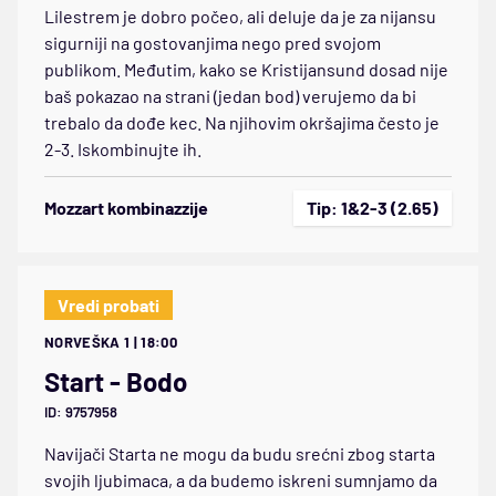
Lilestrem je dobro počeo, ali deluje da je za nijansu
sigurniji na gostovanjima nego pred svojom
publikom. Međutim, kako se Kristijansund dosad nije
baš pokazao na strani (jedan bod) verujemo da bi
trebalo da dođe kec. Na njihovim okršajima često je
2-3. Iskombinujte ih.
Mozzart kombinazzije
Tip: 1&2-3 (2.65)
Vredi probati
NORVEŠKA 1 | 18:00
Start - Bodo
ID: 9757958
Navijači Starta ne mogu da budu srećni zbog starta
svojih ljubimaca, a da budemo iskreni sumnjamo da