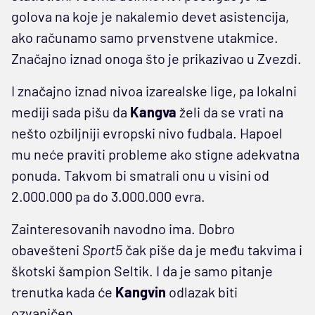
golova na koje je nakalemio devet asistencija,
ako računamo samo prvenstvene utakmice.
Značajno iznad onoga što je prikazivao u Zvezdi.
I značajno iznad nivoa izarealske lige, pa lokalni
mediji sada pišu da
Kangva
želi da se vrati na
nešto ozbiljniji evropski nivo fudbala. Hapoel
mu neće praviti probleme ako stigne adekvatna
ponuda. Takvom bi smatrali onu u visini od
2.000.000 pa do 3.000.000 evra.
Zainteresovanih navodno ima. Dobro
obavešteni
Sport5
čak piše da je među takvima i
škotski šampion Seltik. I da je samo pitanje
trenutka kada će
Kangvin
odlazak biti
ozvaničen.