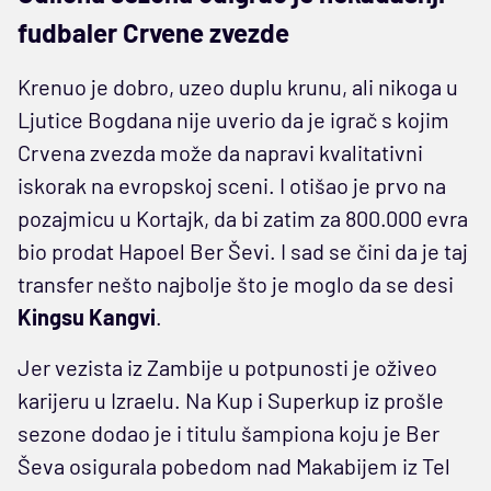
fudbaler Crvene zvezde
Krenuo je dobro, uzeo duplu krunu, ali nikoga u
Ljutice Bogdana nije uverio da je igrač s kojim
Crvena zvezda može da napravi kvalitativni
iskorak na evropskoj sceni. I otišao je prvo na
pozajmicu u Kortajk, da bi zatim za 800.000 evra
bio prodat Hapoel Ber Ševi. I sad se čini da je taj
transfer nešto najbolje što je moglo da se desi
Kingsu Kangvi
.
Jer vezista iz Zambije u potpunosti je oživeo
karijeru u Izraelu. Na Kup i Superkup iz prošle
sezone dodao je i titulu šampiona koju je Ber
Ševa osigurala pobedom nad Makabijem iz Tel