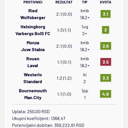
PROTIVNICI
REZULTAT
TIP
KVOTA
Ried
kmb
2:1 (0:0)
3.1
Wolfsberger
1&2+
Helsingborg
1ug
1:3 (1:1)
3
Varbergs BoIS FC
2+
Monza
kmb
2:1 (0:0)
2.6
Juve Stabia
1&2+
Rouen
kmb
1:1 (0:1)
3.5
Laval
1&2+
Westerlo
ki
1:2 (1:2)
3.3
Standard
2
Bournemouth
1pp
1:1 (1:0)
4.9
Man.City
1
Uplata: 250,00 RSD
Ukupni koeficijent: 1368.47
Potencijalni dobitan: 359.222,61 RSD