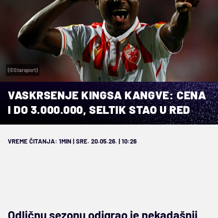
(©Starsport)
VASKRSENJE KINGSA KANGVE: CENA
I DO 3.000.000, SELTIK STAO U RED
VREME ČITANJA: 1MIN | SRE. 20.05.26. | 10:26
Odličnu sezonu odigrao je nekadašnji