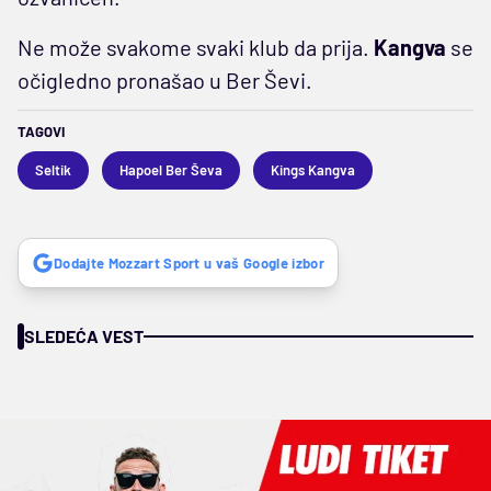
Ne može svakome svaki klub da prija.
Kangva
se
očigledno pronašao u Ber Ševi.
TAGOVI
Seltik
Hapoel Ber Ševa
Kings Kangva
Dodajte Mozzart Sport u vaš Google izbor
SLEDEĆA VEST