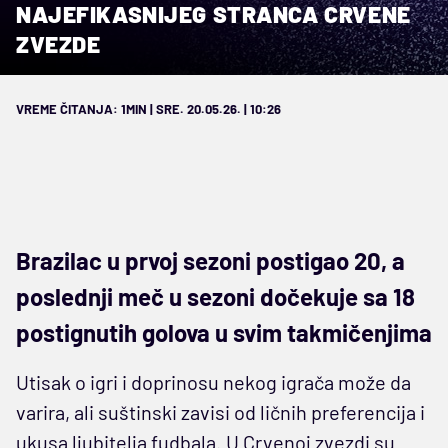
NAJEFIKASNIJEG STRANCA CRVENE
ZVEZDE
VREME ČITANJA: 1MIN | SRE. 20.05.26. | 10:26
Brazilac u prvoj sezoni postigao 20, a
poslednji meč u sezoni dočekuje sa 18
postignutih golova u svim takmičenjima
Utisak o igri i doprinosu nekog igrača može da
varira, ali suštinski zavisi od ličnih preferencija i
ukusa ljubitelja fudbala. U Crvenoj zvezdi su