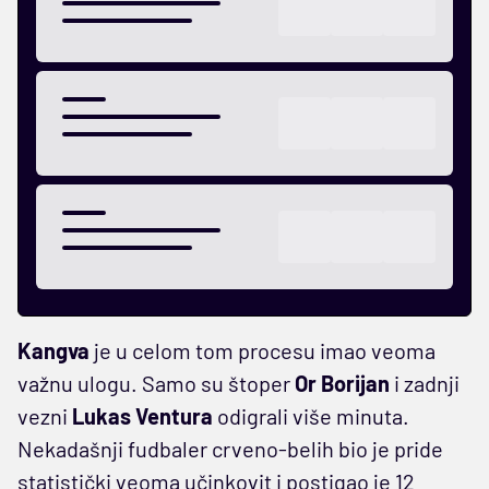
Kangva
je u celom tom procesu imao veoma
važnu ulogu. Samo su štoper
Or Borijan
i zadnji
vezni
Lukas Ventura
odigrali više minuta.
Nekadašnji fudbaler crveno-belih bio je pride
statistički veoma učinkovit i postigao je 12