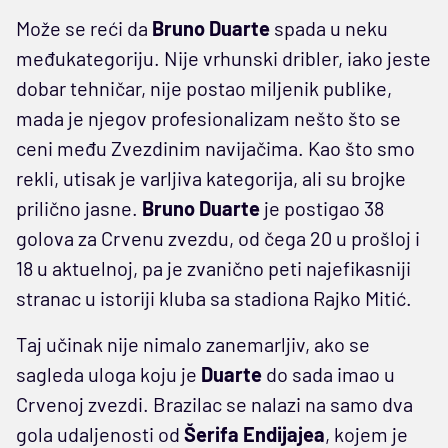
Može se reći da
Bruno
Duarte
spada u neku
međukategoriju. Nije vrhunski dribler, iako jeste
dobar tehničar, nije postao miljenik publike,
mada je njegov profesionalizam nešto što se
ceni među Zvezdinim navijačima. Kao što smo
rekli, utisak je varljiva kategorija, ali su brojke
prilično jasne.
Bruno
Duarte
je postigao 38
golova za Crvenu zvezdu, od čega 20 u prošloj i
18 u aktuelnoj, pa je zvanično peti najefikasniji
stranac u istoriji kluba sa stadiona Rajko Mitić.
Taj učinak nije nimalo zanemarljiv, ako se
sagleda uloga koju je
Duarte
do sada imao u
Crvenoj zvezdi. Brazilac se nalazi na samo dva
gola udaljenosti od
Šerifa Endijajea
, kojem je