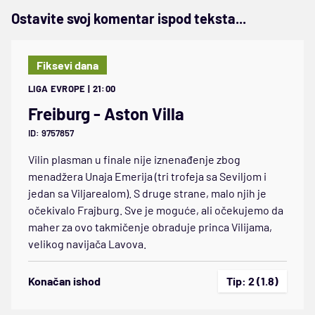
Ostavite svoj komentar ispod teksta...
Fiksevi dana
LIGA EVROPE | 21:00
Freiburg - Aston Villa
ID: 9757857
Vilin plasman u finale nije iznenađenje zbog
menadžera Unaja Emerija (tri trofeja sa Seviljom i
jedan sa Viljarealom). S druge strane, malo njih je
očekivalo Frajburg. Sve je moguće, ali očekujemo da
maher za ovo takmičenje obraduje princa Vilijama,
velikog navijača Lavova.
Konačan ishod
Tip: 2 (1.8)