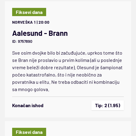
Fiksevi dana
NORVEŠKA 1 | 20:00
Aalesund - Brann
ID: 9757890
Sve osim dvojke bilo bi začuđujuće, uprkos tome što
se Bran nije proslavio u prvim kolima (ali u poslednje
vreme beleži dobre rezultate). Olesund je šampionat
počeo katastrofalno, što i nije neobično za
povratnika u elitu. Ne treba odbaciti ni kombinaciju
sa mnogo golova.
Konačan ishod
Tip: 2 (1.95)
Fiksevi dana