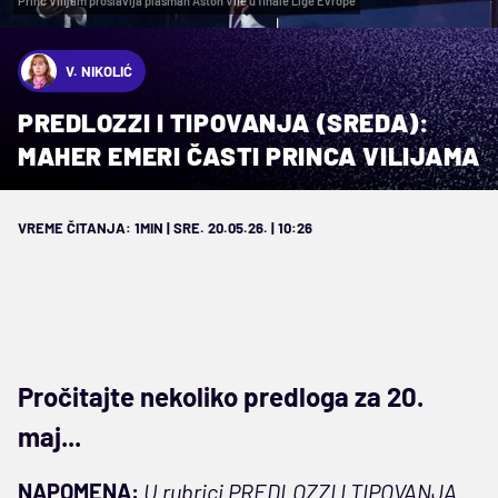
Princ Vilijam proslavlja plasman Aston Vile u finale Lige Evrope
V. NIKOLIĆ
PREDLOZZI I TIPOVANJA (SREDA):
MAHER EMERI ČASTI PRINCA VILIJAMA
VREME ČITANJA: 1MIN | SRE. 20.05.26. | 10:26
Pročitajte nekoliko predloga za 20.
maj...
NAPOMENA:
U rubrici PREDLOZZI I TIPOVANJA