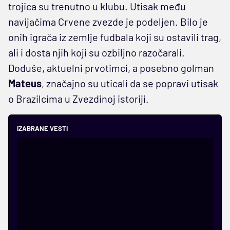
trojica su trenutno u klubu. Utisak među
navijačima Crvene zvezde je podeljen. Bilo je
onih igrača iz zemlje fudbala koji su ostavili trag,
ali i dosta njih koji su ozbiljno razočarali.
Doduše, aktuelni prvotimci, a posebno golman
Mateus
, značajno su uticali da se popravi utisak
o Brazilcima u Zvezdinoj istoriji.
IZABRANE VESTI