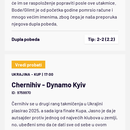
će im se raspoloženje popraviti posle ove utakmice.
Bode/Glimt je od početka godine pomrsio račune i
mnogo većim imenima, zbog čega je naša preporuka
njegova dupla pobeda.
Dupla pobeda
Tip: 2-2 (2.2)
Vredi probati
UKRAJINA - KUP | 17:00
Chernihiv - Dynamo Kyiv
ID: 9759970
Černihiv se u drugi rang takmičenja u Ukrajini
plasirao 2025, a sada igra finale Kupa. Jasno je da je
autsajder protiv jednog od najvećih klubova u zemlji,
no, ubeđeni smo da će dati sve od sebe u ovom