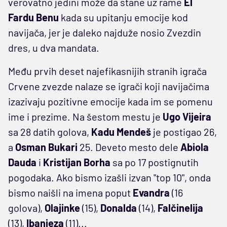
verovatno jedini može da stane uz rame
El
Fardu
Benu
kada su upitanju emocije kod
navijača, jer je daleko najduže nosio Zvezdin
dres, u dva mandata.
Među prvih deset najefikasnijih stranih igrača
Crvene zvezde nalaze se igrači koji navijačima
izazivaju pozitivne emocije kada im se pomenu
ime i prezime. Na šestom mestu je
Ugo
Vijeira
sa 28 datih golova,
Kadu
Mendeš
je postigao 26,
a
Osman
Bukari
25. Deveto mesto dele
Abiola
Dauda
i
Kristijan Borha
sa po 17 postignutih
pogodaka. Ako bismo izašli izvan "top 10", onda
bismo naišli na imena poput
Evandra
(16
golova),
Olajinke
(15),
Donalda
(14),
Falčinelija
(13),
Ibanjeza
(11)...