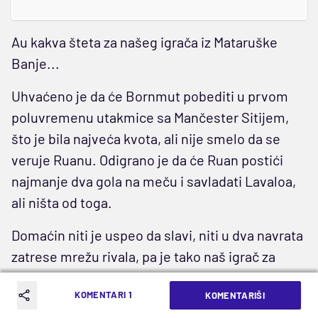
Au kakva šteta za našeg igrača iz Mataruške
Banje...
Uhvaćeno je da će Bornmut pobediti u prvom
poluvremenu utakmice sa Mančester Sitijem,
što je bila najveća kvota, ali nije smelo da se
veruje Ruanu. Odigrano je da će Ruan postići
najmanje dva gola na meču i savladati Lavaloa,
ali ništa od toga.
Domaćin niti je uspeo da slavi, niti u dva navrata
zatrese mrežu rivala, pa je tako naš igrač za
dlaku ostao bez dobitka od 359.222 dinara.
KOMENTARI 1
KOMENTARIŠI
Ostaje kao utešna nagrada isplata od 1.250