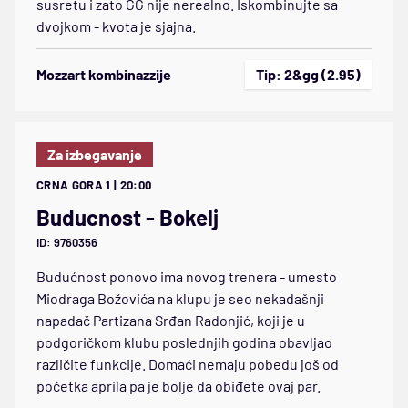
susretu i zato GG nije nerealno. Iskombinujte sa
dvojkom - kvota je sjajna.
Mozzart kombinazzije
Tip: 2&gg (2.95)
Za izbegavanje
CRNA GORA 1 | 20:00
Buducnost - Bokelj
ID: 9760356
Budućnost ponovo ima novog trenera - umesto
Miodraga Božovića na klupu je seo nekadašnji
napadač Partizana Srđan Radonjić, koji je u
podgoričkom klubu poslednjih godina obavljao
različite funkcije. Domaći nemaju pobedu još od
početka aprila pa je bolje da obiđete ovaj par.