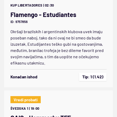
KUP LIBERTADORES | 02:30
Flamengo - Estudiantes
ID: 9757856
Okršaji brazilskih i argentinskih klubova uvek imaju
poseban naboj, tako da ni ovaj ne bi smeo da bude
izuzetak. Estudijantes teško gubi na gostovanjima,
međutim, branilac trofeja je bez dileme favorit pred
svojim navijačima, s tim da uopšte ne očekujemo
efikasnu utakmicu.
Konačan ishod
Tip: 1 (1.42)
Vredi probati
ŠVEDSKA 1 | 19:00