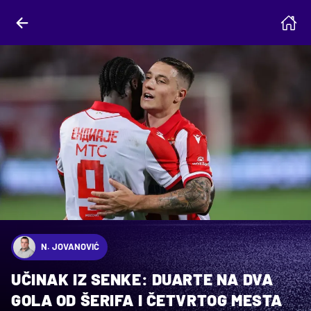
N. JOVANOVIĆ
UČINAK IZ SENKE: DUARTE NA DVA
GOLA OD ŠERIFA I ČETVRTOG MESTA