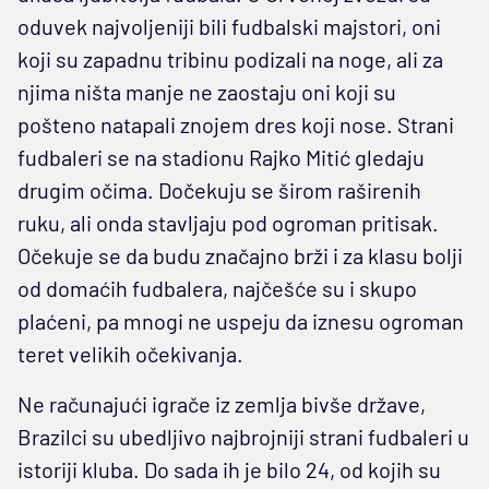
oduvek najvoljeniji bili fudbalski majstori, oni
koji su zapadnu tribinu podizali na noge, ali za
njima ništa manje ne zaostaju oni koji su
pošteno natapali znojem dres koji nose. Strani
fudbaleri se na stadionu Rajko Mitić gledaju
drugim očima. Dočekuju se širom raširenih
ruku, ali onda stavljaju pod ogroman pritisak.
Očekuje se da budu značajno brži i za klasu bolji
od domaćih fudbalera, najčešće su i skupo
plaćeni, pa mnogi ne uspeju da iznesu ogroman
teret velikih očekivanja.
Ne računajući igrače iz zemlja bivše države,
Brazilci su ubedljivo najbrojniji strani fudbaleri u
istoriji kluba. Do sada ih je bilo 24, od kojih su