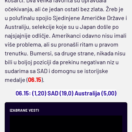
košarci. Dva velika favorita su opravdala
očekivanja, ali će jedan ostati bez zlata. Žreb je
u polufinalu spojio Sjedinjene Američke Države i
Australiju, selekcije koje su u Japan došle po
najsjajnije odličje. Amerikanci odavno nisu imali
više problema, ali su pronašli ritam u pravom
trenutku. Bumersi, sa druge strane, nikada nisu
bili u boljoj poziciji da prekinu negativan niz u
sudarima sa SAD i domognu se istorijske
medalje (
06.15
).
06.15: (1,20) SAD (19,0) Australija (5,00)
IZABRANE VESTI