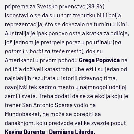
priprema za Svetsko prvenstvo (98:94).
Ispostavilo se da su u tom trenutku bili i bolja
reprezentacija, što se dokazalo na turniru u Kini.
Australija je ipak ponovo ostala kratka za odličje,
još jednom je pretrpela poraz u polufinalu (
pa
potom i u borbi za treće mesto
), dok su
Amerikanci u prvom pohodu
Grega Popovića
na
odličja doživeli katastrofu: ubeležili su jedan od
najslabijih rezultata u istoriji državnog tima,
osvojivši tek sedmo mesto u najmnogoljudnijoj
zemlji sveta. Treba dodati da se selekcija koju je
trener San Antonio Sparsa vodio na
Mundobasket, ne može se porediti sa
današnjom, koju predvode velike zvezde poput
Kevina Durenta
i
Demijana Lilarda.