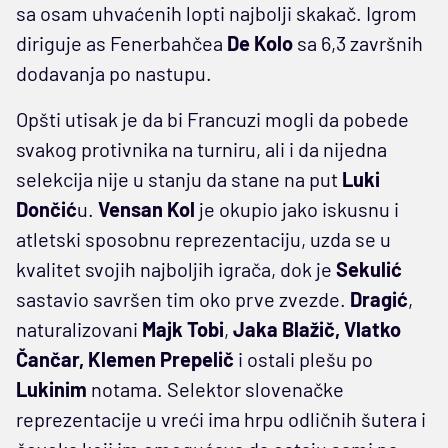
sa osam uhvaćenih lopti najbolji skakač. Igrom
diriguje as Fenerbahčea
De Kolo
sa 6,3 završnih
dodavanja po nastupu.
Opšti utisak je da bi Francuzi mogli da pobede
svakog protivnika na turniru, ali i da nijedna
selekcija nije u stanju da stane na put
Luki
Dončić
u.
Vensan Kol
je okupio jako iskusnu i
atletski sposobnu reprezentaciju, uzda se u
kvalitet svojih najboljih igrača, dok je
Sekulić
sastavio savršen tim oko prve zvezde.
Dragić
,
naturalizovani
Majk Tobi
,
Jaka Blažič, Vlatko
Čančar, Klemen Prepelič
i ostali plešu po
Lukinim
notama. Selektor slovenačke
reprezentacije u vreći ima hrpu odličnih šutera i