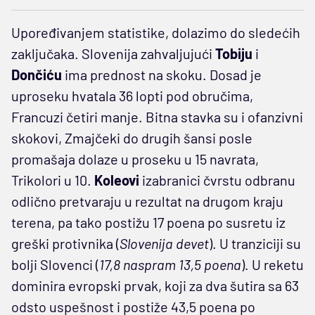
Upoređivanjem statistike, dolazimo do sledećih
zaključaka. Slovenija zahvaljujući
Tobiju
i
Dončiću
ima prednost na skoku. Dosad je
uproseku hvatala 36 lopti pod obručima,
Francuzi četiri manje. Bitna stavka su i ofanzivni
skokovi, Zmajčeki do drugih šansi posle
promašaja dolaze u proseku u 15 navrata,
Trikolori u 10.
Koleovi
izabranici čvrstu odbranu
odlično pretvaraju u rezultat na drugom kraju
terena, pa tako postižu 17 poena po susretu iz
greški protivnika (
Slovenija devet
). U tranziciji su
bolji Slovenci (
17,8 naspram 13,5 poena
). U reketu
dominira evropski prvak, koji za dva šutira sa 63
odsto uspešnost i postiže 43,5 poena po