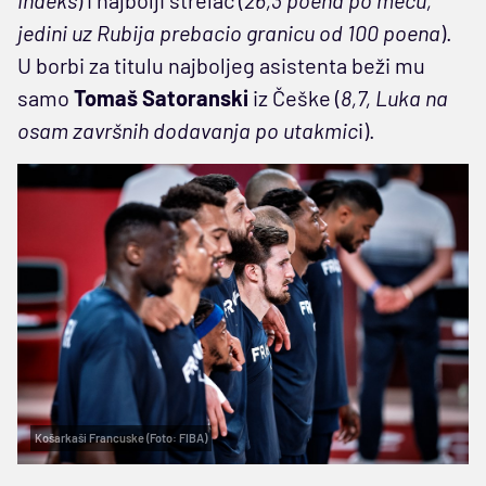
jedini uz Rubija prebacio granicu od 100 poena
).
U borbi za titulu najboljeg asistenta beži mu
samo
Tomaš Satoranski
iz Češke (
8,7, Luka na
osam završnih dodavanja po utakmic
i).
Košarkaši Francuske (Foto: FIBA)