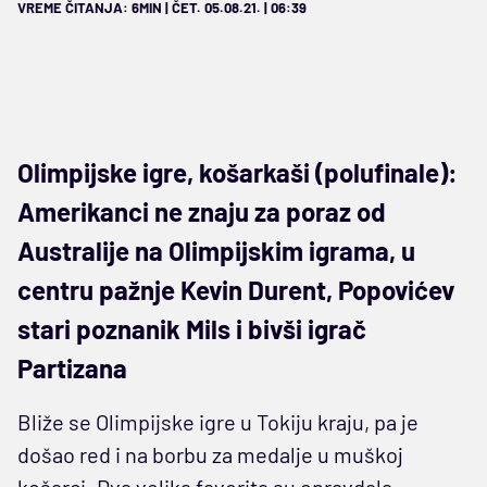
VREME ČITANJA: 6MIN | ČET. 05.08.21. | 06:39
Olimpijske igre, košarkaši (polufinale):
Amerikanci ne znaju za poraz od
Australije na Olimpijskim igrama, u
centru pažnje Kevin Durent, Popovićev
stari poznanik Mils i bivši igrač
Partizana
Bliže se Olimpijske igre u Tokiju kraju, pa je
došao red i na borbu za medalje u muškoj