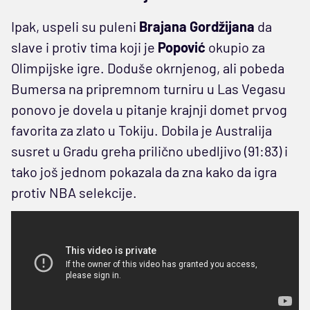
Ipak, uspeli su puleni
Brajana Gordžijana
da
slave i protiv tima koji je
Popović
okupio za
Olimpijske igre. Doduše okrnjenog, ali pobeda
Bumersa na pripremnom turniru u Las Vegasu
ponovo je dovela u pitanje krajnji domet prvog
favorita za zlato u Tokiju. Dobila je Australija
susret u Gradu greha prilično ubedljivo (91:83) i
tako još jednom pokazala da zna kako da igra
protiv NBA selekcije.