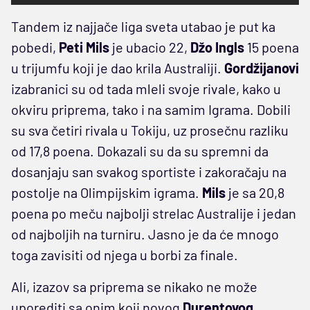
Tandem iz najjače liga sveta utabao je put ka
pobedi,
Peti Mils
je ubacio 22,
Džo Ingls
15 poena
u trijumfu koji je dao krila Australiji.
Gordžijanovi
izabranici su od tada mleli svoje rivale, kako u
okviru priprema, tako i na samim Igrama. Dobili
su sva četiri rivala u Tokiju, uz prosečnu razliku
od 17,8 poena. Dokazali su da su spremni da
dosanjaju san svakog sportiste i zakoračaju na
postolje na Olimpijskim igrama.
Mils
je sa 20,8
poena po meču najbolji strelac Australije i jedan
od najboljih na turniru. Jasno je da će mnogo
toga zavisiti od njega u borbi za finale.
Ali, izazov sa priprema se nikako ne može
uporediti sa onim koji novog
Durentovog