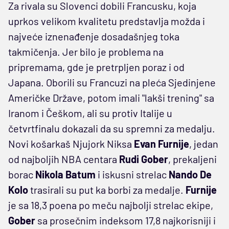
Za rivala su Slovenci dobili Francusku, koja
uprkos velikom kvalitetu predstavlja možda i
najveće iznenađenje dosadašnjeg toka
takmičenja. Jer bilo je problema na
pripremama, gde je pretrpljen poraz i od
Japana. Oborili su Francuzi na pleća Sjedinjene
Američke Države, potom imali "lakši trening" sa
Iranom i Češkom, ali su protiv Italije u
četvrtfinalu dokazali da su spremni za medalju.
Novi košarkaš Njujork Niksa
Evan Furnije
, jedan
od najboljih NBA centara
Rudi Gober
, prekaljeni
borac
Nikola Batum
i iskusni strelac
Nando De
Kolo
trasirali su put ka borbi za medalje.
Furnije
je sa 18,3 poena po meču najbolji strelac ekipe,
Gober
sa prosečnim indeksom 17,8 najkorisniji i