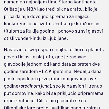
namenjen najboljem timu Starog kontinenta.
Otišao je u NBA kao treći pik na draftu, bilo je
priča da nije dovoljno spreman za najjaču
konkurenciju na svetu. Ućutkao je kritičare sa
titulom za Rukija godine - ponovo su svi glasovi
otišli vunderkindu iz Ljubljane.
Nastavio je svoj uspon u najboljoj ligi na planeti,
poveo Dalas ka plej-ofu, gde je zadavao
glavobolje jednom od kandidata za prsten dve
godine zaredom - LA Klipersima. Nedelju dana
posle ispadnja u prvoj rundi doigravanja ove
godine (
sredinom juna
), seo je na avion i krenuo
put domovine, kako bi se priključio pripremama
reprezentacije. Cilj je bio plasirati se na
Olimpijske igre preko kvalifikacionog turnira u