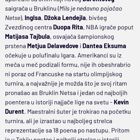
saigrača u Bruklinu (
Mils je nedavno pojačao
Netse
),
Inglsa
,
Džoka Lendejla
, bivšeg
Zvezdinog centra
Duopa Rita
, NBA igrače poput
Matijasa Tajbula
, osvajača šampionskog
prstena
Metjua Delavedove
i
Dantea Eksuma
očekuje u polufinalu Igara. Amerikanci su iz
meča u meč podizali formu, nije ih obeshrabrio
ni poraz od Francuske na startu olimpijskog
turnira, a najvažnije je možda što je svoj ritam
pronašao as Bruklin Netsa i jedan od najboljih
poentera u istoriji najjače lige na svetu -
Kevin
Durent
. Maestralni šuter je trokirao na početku
turnira, ali je izrastao u najboljeg strelca
reprezentacije sa 18 poena po nastupu. Pritom
je u Tokiju postao i najbolji strelac u istoriji