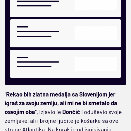
"
Rekao bih zlatna medalja sa Slovenijom jer
igraš za svoju zemlju, ali mi ne bi smetalo da
osvojim oba
", izjavio je
Dončić
i oduševio svoje
zemljake, ali i brojne ljubitelje košarke sa ove
strane Atlantika. Na korak je od ispisivanja