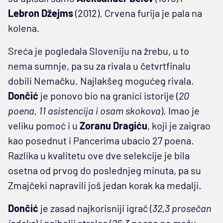
Lebron Džejms
(2012). Crvena furija je pala na
kolena.
Sreća je pogledala Sloveniju na žrebu, u to
nema sumnje, pa su za rivala u četvrtfinalu
dobili Nemačku. Najlakšeg mogućeg rivala.
Dončić
je ponovo bio na granici istorije (
20
poena, 11 asistencija i osam skokova
). Imao je
veliku pomoć i u
Zoranu Dragiću
, koji je zaigrao
kao posednut i Pancerima ubacio 27 poena.
Razlika u kvalitetu ove dve selekcije je bila
osetna od prvog do poslednjeg minuta, pa su
Zmajčeki napravili još jedan korak ka medalji.
Dončić
je zasad najkorisniji igrač (
32,3 prosečan
indeks
) i najbolji strelac (
26,3 poena po meču,