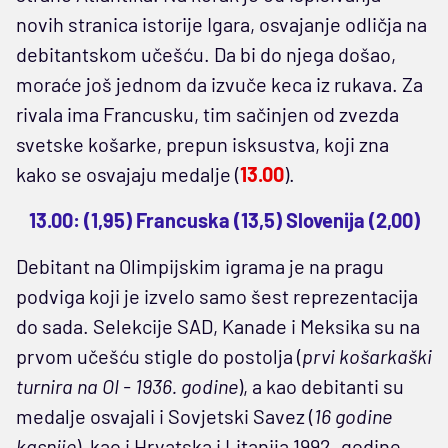
novih stranica istorije Igara, osvajanje odličja na
debitantskom učešću. Da bi do njega došao,
moraće još jednom da izvuče keca iz rukava. Za
rivala ima Francusku, tim sačinjen od zvezda
svetske košarke, prepun isksustva, koji zna
kako se osvajaju medalje (
13.00
).
13.00: (1,95) Francuska (13,5) Slovenija (2,00)
Debitant na Olimpijskim igrama je na pragu
podviga koji je izvelo samo šest reprezentacija
do sada. Selekcije SAD, Kanade i Meksika su na
prvom učešću stigle do postolja (
prvi košarkaški
turnira na OI - 1936. godine
), a kao debitanti su
medalje osvajali i Sovjetski Savez (
16 godine
kasnije
), kao i Hrvatska i Litanija 1992. godine.