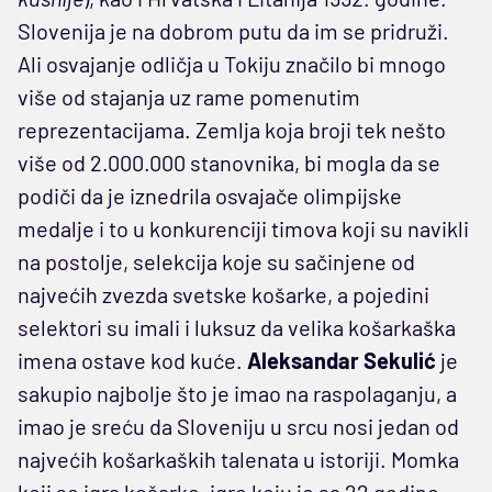
Slovenija je na dobrom putu da im se pridruži.
Ali osvajanje odličja u Tokiju značilo bi mnogo
više od stajanja uz rame pomenutim
reprezentacijama. Zemlja koja broji tek nešto
više od 2.000.000 stanovnika, bi mogla da se
podiči da je iznedrila osvajače olimpijske
medalje i to u konkurenciji timova koji su navikli
na postolje, selekcija koje su sačinjene od
najvećih zvezda svetske košarke, a pojedini
selektori su imali i luksuz da velika košarkaška
imena ostave kod kuće.
Aleksandar Sekulić
je
sakupio najbolje što je imao na raspolaganju, a
imao je sreću da Sloveniju u srcu nosi jedan od
najvećih košarkaških talenata u istoriji. Momka
koji se igra košarke, igre koju je sa 22 godine