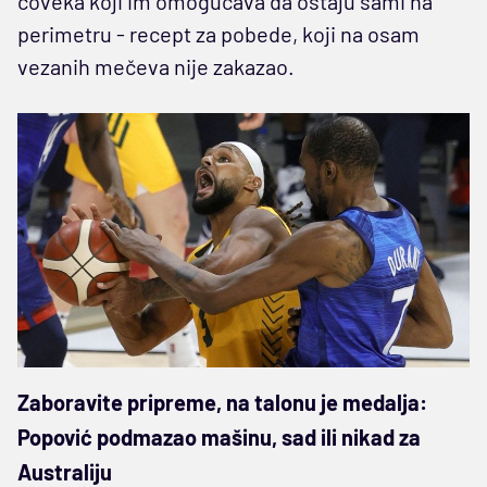
čoveka koji im omogućava da ostaju sami na
perimetru - recept za pobede, koji na osam
vezanih mečeva nije zakazao.
Zaboravite pripreme, na talonu je medalja:
Popović podmazao mašinu, sad ili nikad za
Australiju