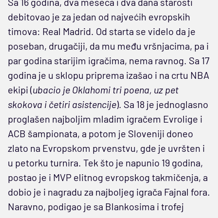
Sa 16 godina, dva meseca i dva dana starosti
debitovao je za jedan od najvećih evropskih
timova: Real Madrid. Od starta se videlo da je
poseban, drugačiji, da mu među vršnjacima, pa i
par godina starijim igračima, nema ravnog. Sa 17
godina je u sklopu priprema izašao i na crtu NBA
ekipi (
ubacio je Oklahomi tri poena, uz pet
skokova i četiri asistencije
). Sa 18 je jednoglasno
proglašen najboljim mladim igračem Evrolige i
ACB šampionata, a potom je Sloveniji doneo
zlato na Evropskom prvenstvu, gde je uvršten i
u petorku turnira. Tek što je napunio 19 godina,
postao je i MVP elitnog evropskog takmičenja, a
dobio je i nagradu za najboljeg igrača Fajnal fora.
Naravno, podigao je sa Blankosima i trofej