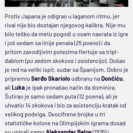
Protiv Japana je odigrao u laganom ritmu, jer
rival nije bio dostajan njegovog kalibra. Nije mu
bilo teško da metu pogodi u osam navrata iz igre
i još sedam sa linije penala (
25 poena
) i da
pritom zavodljivim potezima flertuje sa tripl-
dablom (
po sedam skokova i asistencija
). Došao
je red na veliki ispit, sudar sa Španijom. Dobro je
pripremio
Serđo Skariolo
odbranu na
Dončiću
,
ali
Luka
je ipak pronašao način da dominira.
Šutirao je samo sedam puta (12 poena), ali je
uhvatio 14 skokova i bio za asistenciju kratak od
velikog podviga. Dvocifrene brojke u tri
statističke kolone na Olimpijskim igrama dosad
su upisali samo
Aleksander Belov
(1976) i