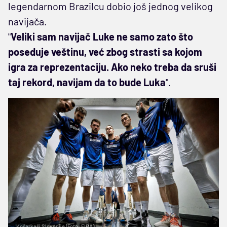
legendarnom Brazilcu dobio još jednog velikog
navijača.
"
Veliki sam navijač Luke ne samo zato što
poseduje veštinu, već zbog strasti sa kojom
igra za reprezentaciju. Ako neko treba da sruši
taj rekord, navijam da to bude Luka
".
Košarkaši Slovenije (Foto: FIBA)