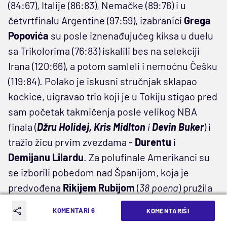
(84:67), Italije (86:83), Nemačke (89:76) i u
četvrtfinalu Argentine (97:59), izabranici
Grega
Popovića
su posle iznenađujućeg kiksa u duelu
sa Trikolorima (76:83) iskalili bes na selekciji
Irana (120:66), a potom samleli i nemoćnu Češku
(119:84). Polako je iskusni stručnjak sklapao
kockice, uigravao trio koji je u Tokiju stigao pred
sam početak takmičenja posle velikog NBA
finala (
Džru Holidej, Kris Midlton
i
Devin Buker
) i
tražio žicu prvim zvezdama -
Durentu
i
Demijanu Lilardu
. Za polufinale Amerikanci su
se izborili pobedom nad Španijom, koja je
predvođena
Rikijem Rubijom
(
38 poena
) pružila
dobar otpor, ali ponovo se osetila prava snaga
KOMENTARI 6
KOMENTARIŠI
SAD - neprikosnoven individualni kvalitet.