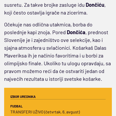
susretu. Za takve brojke zasluge idu
Dončiću
,
koji često ostavlja igrače na zicerima.
Očekuje nas odlična utakmica, borba do
poslednje kapi znoja. Pored
Dončića
, prednost
Slovenije je i zajedništvo ove selekcije, kao i
sjajna atmosfera u svlačionici. Košarkaš Dalas
Maveriksa ih je načinio favoritima i u borbi za
olimpijsko finale. Ukoliko tu ulogu opravdaju, sa
pravom možemo reći da će ostvariti jedan od
najvećih rezultata u istoriji svetske košarke.
IZBOR UREDNIKA
FUDBAL
TRANSFERI UŽIVO (četvrtak, 6. avgust)