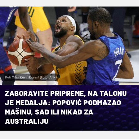
Peti Mils i Kevin Durent (Foto: AFP)
ZABORAVITE PRIPREME, NA TALONU
JE MEDALJA: POPOVIĆ PODMAZAO
MAŠINU, SAD ILI NIKAD ZA
AUSTRALIJU