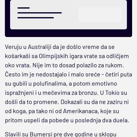
Veruju u Australiji da je došlo vreme da se
košarkaši sa Olimpijskih igara vrate sa odličjem
oko vrata. Nije im to dosad polazilo za rukom.
Često im je nedostajalo i malo sreće - četiri puta
su gubili u polufinalima, a potom emotivno
ispražnjeni i u mečevima za bronzu. U Tokio su
došli da to promene. Dokazali su da ne zaziru ni
od koga, pa tako ni od Amerikanaca, koje su
pritom uspeli da pobede u poslednja dva duela.
Slavili su Bumersi pre dve godine u sklopu