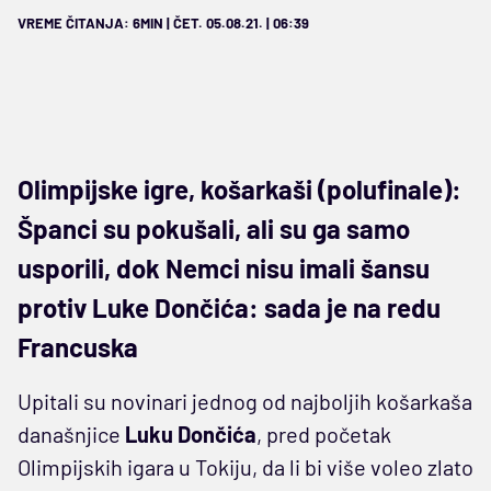
VREME ČITANJA: 6MIN | ČET. 05.08.21. | 06:39
Olimpijske igre, košarkaši (polufinale):
Španci su pokušali, ali su ga samo
usporili, dok Nemci nisu imali šansu
protiv Luke Dončića: sada je na redu
Francuska
Upitali su novinari jednog od najboljih košarkaša
današnjice
Luku Dončića
, pred početak
Olimpijskih igara u Tokiju, da li bi više voleo zlato