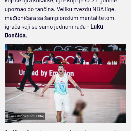
upoznao do tančina. Veliku zvezdu NBA lige,
mađioničara sa šampionskim mentalitetom,
igrača koji se samo jednom rađa -
Luku
Dončića.
Luka Dončić (Foto: FIBA)