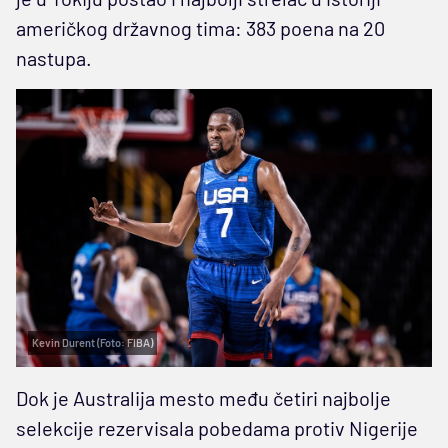
američkog državnog tima: 383 poena na 20
nastupa.
Kevin Durent (Foto: FIBA)
Dok je Australija mesto među četiri najbolje
selekcije rezervisala pobedama protiv Nigerije