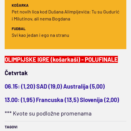
KOŠARKA
Pet novih lica kod Dušana Alimpijevića: Tu su Gudurić
i Milutinov, ali nema Bogdana
FUDBAL
Svi kao jedan i ego na stranu
OLIMPIJSKE IGRE (košarkaši) - POLUFINALE
Četvrtak
06.15: (1,20) SAD (19,0) Australija (5,00)
13.00: (1,95) Francuska (13,5) Slovenija (2,00)
*** Kvote su podložne promenama
TAGOVI