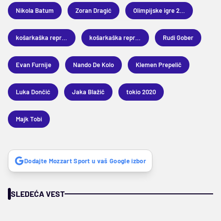
Nikola Batum
Zoran Dragić
Olimpijske igre 2020
košarkaška reprezentacija Slovenije
košarkaška reprezentacija Francuske
Rudi Gober
Evan Furnije
Nando De Kolo
Klemen Prepelič
Luka Dončić
Jaka Blažič
tokio 2020
Majk Tobi
Dodajte Mozzart Sport u vaš Google izbor
SLEDEĆA VEST