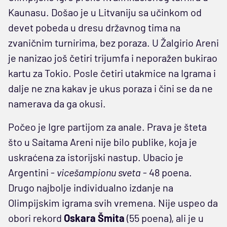
Kaunasu. Došao je u Litvaniju sa učinkom od
devet pobeda u dresu državnog tima na
zvaničnim turnirima, bez poraza. U Žalgirio Areni
je nanizao još četiri trijumfa i neporažen bukirao
kartu za Tokio. Posle četiri utakmice na Igrama i
dalje ne zna kakav je ukus poraza i čini se da ne
namerava da ga okusi.
Počeo je Igre partijom za anale. Prava je šteta
što u Saitama Areni nije bilo publike, koja je
uskraćena za istorijski nastup. Ubacio je
Argentini -
vicešampionu sveta
- 48 poena.
Drugo najbolje individualno izdanje na
Olimpijskim igrama svih vremena. Nije uspeo da
obori rekord
Oskara Šmita
(55 poena), ali je u