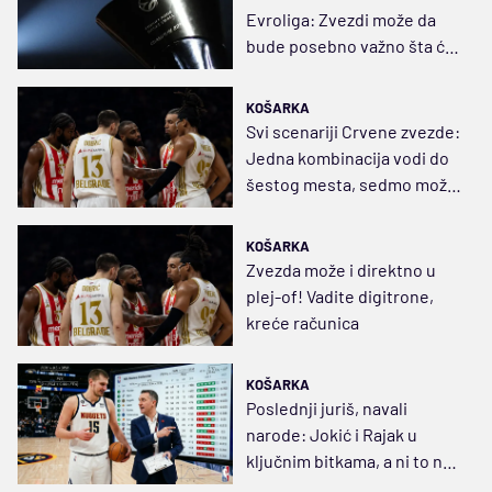
Evroliga: Zvezdi može da
bude posebno važno šta će
da uradi Hapoel
KOŠARKA
Svi scenariji Crvene zvezde:
Jedna kombinacija vodi do
šestog mesta, sedmo može
i uz poraz
KOŠARKA
Zvezda može i direktno u
plej-of! Vadite digitrone,
kreće računica
KOŠARKA
Poslednji juriš, navali
narode: Jokić i Rajak u
ključnim bitkama, a ni to nije
sve