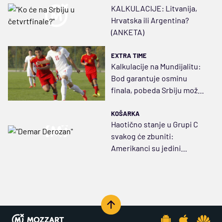
KALKULACIJE: Litvanija,
Hrvatska ili Argentina?
(ANKETA)
EXTRA TIME
Kalkulacije na Mundijalitu:
Bod garantuje osminu
finala, pobeda Srbiju možda
vodi na Fidži!
KOŠARKA
Haotično stanje u Grupi C
svakog će zbuniti:
Amerikanci su jedini
sigurni, svi ostali mogu
dalje!