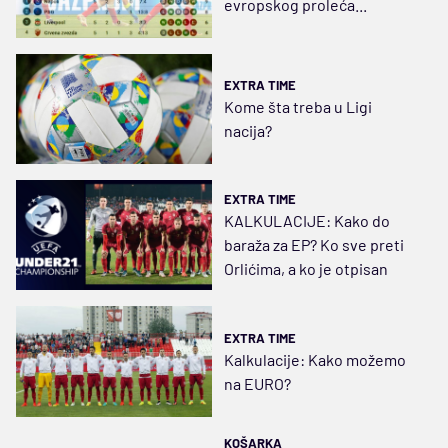
evropskog proleća...
EXTRA TIME
Kome šta treba u Ligi
nacija?
EXTRA TIME
KALKULACIJE: Kako do
baraža za EP? Ko sve preti
Orlićima, a ko je otpisan
EXTRA TIME
Kalkulacije: Kako možemo
na EURO?
KOŠARKA