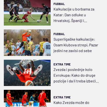
FUDBAL
Kalkulacije u borbama za
Katar: Dan odluke u
Hrvatskoj, Španiji i
Portugaliji
FUDBAL
Superligaške kalkulacije:
Osam klubova strepi, Pazar
jedini ne zavisi od sebe
EXTRA TIME
Zvezda i poslednje kolo
Evrokupa: Kako do druge
pozicije i da li treba izbeći
treće ili četvrto mesto?
EXTRA TIME
Kako Zvezda može do