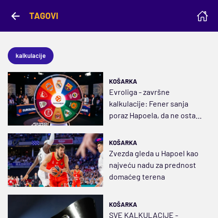
TAGOVI
kalkulacije
KOŠARKA
Evroliga - završne
kalkulacije: Fener sanja
poraz Hapoela, da ne ostane
bez miliona i domaćinstva
KOŠARKA
Zvezda gleda u Hapoel kao
najveću nadu za prednost
domaćeg terena
KOŠARKA
SVE KALKULACIJE -