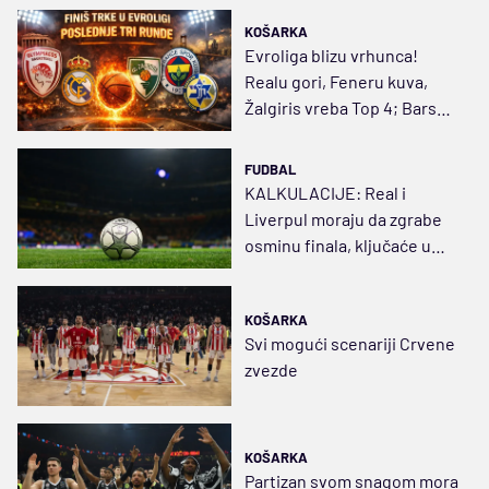
KOŠARKA
Evroliga blizu vrhunca!
Realu gori, Feneru kuva,
Žalgiris vreba Top 4; Barsa i
PAO u klinču
FUDBAL
KALKULACIJE: Real i
Liverpul moraju da zgrabe
osminu finala, ključaće u
Parizu i Napulju
KOŠARKA
Svi mogući scenariji Crvene
zvezde
KOŠARKA
Partizan svom snagom mora