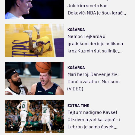
Jokić im smeta kao
Đoković, NBA je šou, igrači
nisu gangsteri
KOŠARKA
Nemoć Lejkersa u
gradskom derbiju oslikana
kroz Kuzmin šut sa linije
penala (VIDEO)
KOŠARKA
Mari heroj, Denver je živ!
Dončić zaratio s Morisom
(VIDEO)
EXTRA TIME
Tejtum nadigrao Kavse!
Otkrivena „velika tajna“ - i
Lebron je samo čovek
(VIDEO)