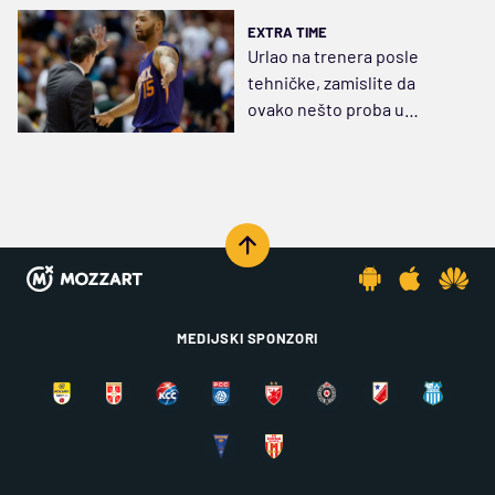
EXTRA TIME
Urlao na trenera posle
tehničke, zamislite da
ovako nešto proba u
Evropi... (VIDEO)
MEDIJSKI SPONZORI