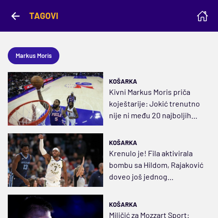
TAGOVI
Markus Moris
KOŠARKA
Kivni Markus Moris priča
koještarije: Jokić trenutno
nije ni među 20 najboljih
igrača svih vremena
KOŠARKA
Krenulo je! Fila aktivirala
bombu sa Hildom, Rajaković
doveo još jednog
Kanađanina
KOŠARKA
Miličić za Mozzart Sport: