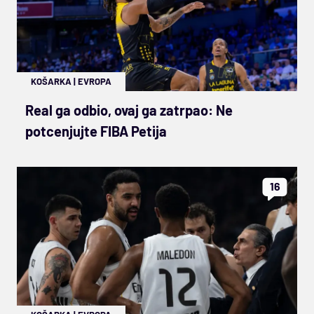
KOŠARKA
|
EVROPA
Real ga odbio, ovaj ga zatrpao: Ne
potcenjujte FIBA Petija
16