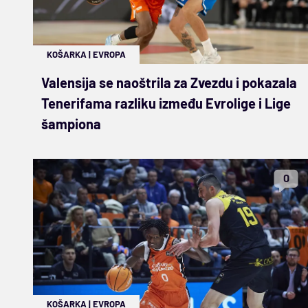
KOŠARKA
|
EVROPA
Valensija se naoštrila za Zvezdu i pokazala
Tenerifama razliku između Evrolige i Lige
šampiona
0
KOŠARKA
|
EVROPA