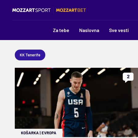
Za tebe
Naslovna
Sve vesti
KK Tenerife
2
KOŠARKA
|
EVROPA