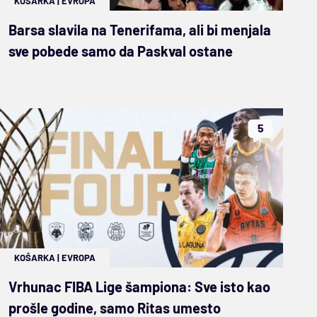
KOŠARKA
|
EVROPA
Barsa slavila na Tenerifama, ali bi menjala
sve pobede samo da Paskval ostane
5
KOŠARKA
|
EVROPA
Vrhunac FIBA Lige šampiona: Sve isto kao
prošle godine, samo Ritas umesto