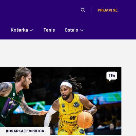
PRIJAVI SE
Košarka
Tenis
Ostalo
115
KOŠARKA
|
EVROLIGA