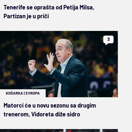
Tenerife se oprašta od Petija Milsa,
Partizan je u priči
3
KOŠARKA
|
EVROPA
Matorci će u novu sezonu sa drugim
trenerom, Vidoreta diže sidro