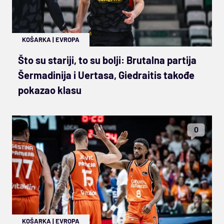
KOŠARKA
|
EVROPA
Što su stariji, to su bolji: Brutalna partija
Šermadinija i Uertasa, Giedraitis takođe
pokazao klasu
0
KOŠARKA
|
EVROPA