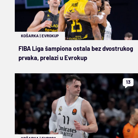
KOŠARKA
|
EVROKUP
FIBA Liga šampiona ostala bez dvostrukog
prvaka, prelazi u Evrokup
13