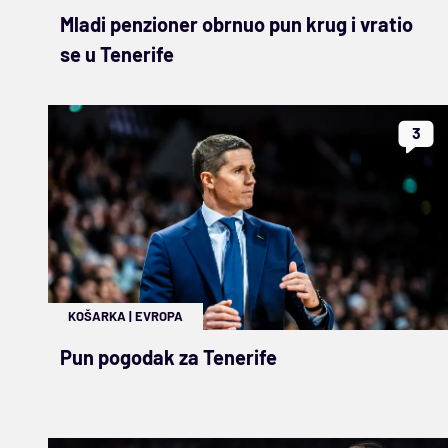
Mladi penzioner obrnuo pun krug i vratio
se u Tenerife
3
KOŠARKA
|
EVROPA
Pun pogodak za Tenerife