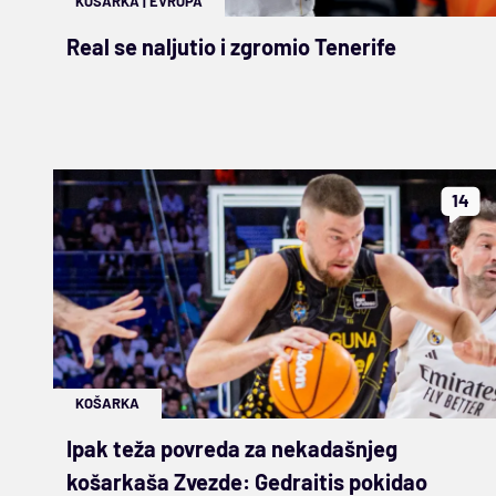
KOŠARKA
|
EVROPA
Real se naljutio i zgromio Tenerife
14
KOŠARKA
Ipak teža povreda za nekadašnjeg
košarkaša Zvezde: Gedraitis pokidao