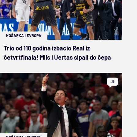
KOŠARKA
|
EVROPA
Trio od 110 godina izbacio Real iz
četvrtfinala! Mils i Uertas sipali do čepa
3