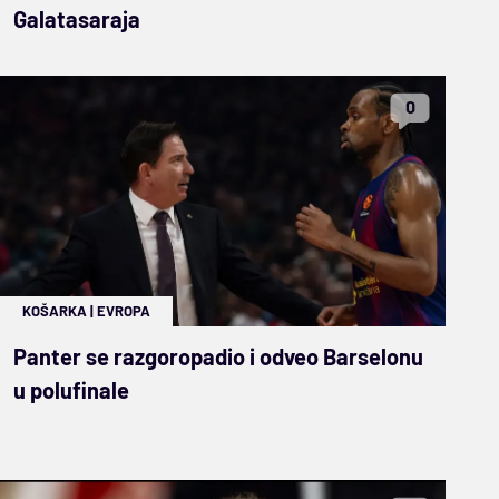
Galatasaraja
0
KOŠARKA
|
EVROPA
Panter se razgoropadio i odveo Barselonu
u polufinale