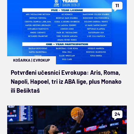
11
KOŠARKA
|
EVROKUP
Potvrđeni učesnici Evrokupa: Aris, Roma,
Napoli, Hapoel, tri iz ABA lige, plus Monako
ili Bešiktaš
24