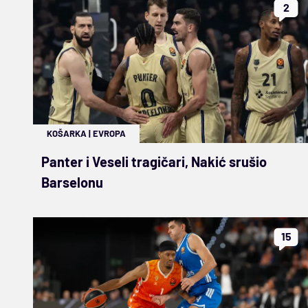
2
KOŠARKA
|
EVROPA
Panter i Veseli tragičari, Nakić srušio
Barselonu
15