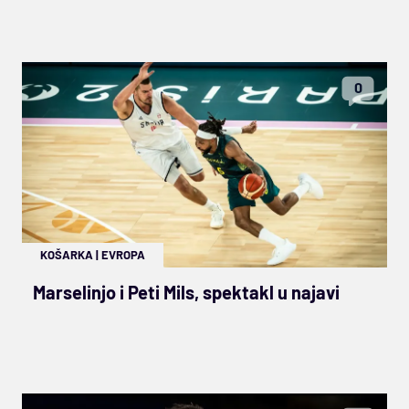
0
KOŠARKA
|
EVROPA
Marselinjo i Peti Mils, spektakl u najavi