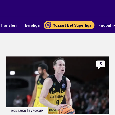
Transferi
Evroliga
Mozzart Bet Superliga
Fudbal
3
KOŠARKA
|
EVROKUP