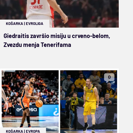
KOŠARKA
|
EVROLIGA
Giedraitis završio misiju u crveno-belom,
Zvezdu menja Tenerifama
0
KOŠARKA
|
EVROPA