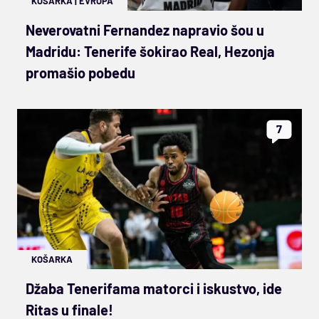
KOŠARKA
|
EVROPA
Neverovatni Fernandez napravio šou u
Madridu: Tenerife šokirao Real, Hezonja
promašio pobedu
7
KOŠARKA
Džaba Tenerifama matorci i iskustvo, ide
Ritas u finale!