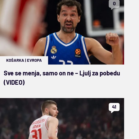
0
KOŠARKA
|
EVROPA
Sve se menja, samo on ne – Ljulj za pobedu
(VIDEO)
41