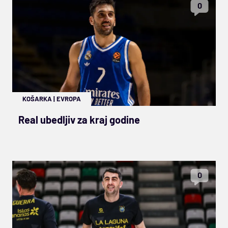
0
KOŠARKA
|
EVROPA
Real ubedljiv za kraj godine
0