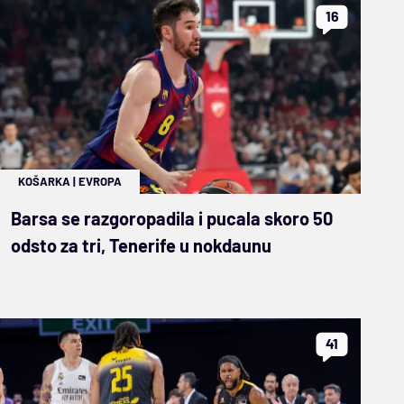
16
KOŠARKA
|
EVROPA
Barsa se razgoropadila i pucala skoro 50
odsto za tri, Tenerife u nokdaunu
41