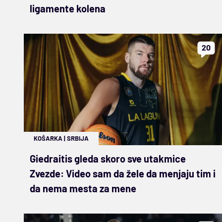
ligamente kolena
20
KOŠARKA
|
SRBIJA
Giedraitis gleda skoro sve utakmice
Zvezde: Video sam da žele da menjaju tim i
da nema mesta za mene