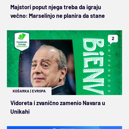
Majstori poput njega treba da igraju
večno: Marselinjo ne planira da stane
2
KOŠARKA
|
EVROPA
Vidoreta i zvanično zamenio Navara u
Unikahi