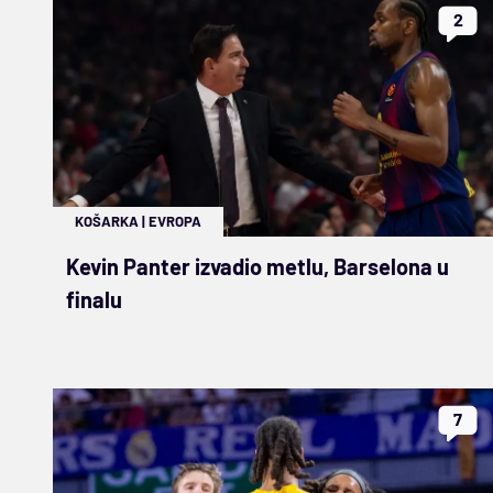
2
KOŠARKA
|
EVROPA
Kevin Panter izvadio metlu, Barselona u
finalu
7