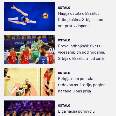
OSTALO
Magija ostala u Brazilu:
Odbojkašima Srbije samo
set protiv Japana
OSTALO
Bravo, odbojkaši! Svetski
vicešampion pod nogama,
Srbija u Brazilu tri od četiri
OSTALO
Belgija nam postala
redovna mušterija, pogled
na tabelu baš prija
OSTALO
Liga nacija ponovo u