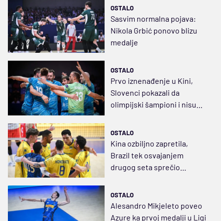
OSTALO
Sasvim normalna pojava:
Nikola Grbić ponovo blizu
medalje
OSTALO
Prvo iznenađenje u Kini,
Slovenci pokazali da
olimpijski šampioni i nisu
toliko moćni bez Engapeta i
Patrija
OSTALO
Kina ozbiljno zapretila,
Brazil tek osvajanjem
drugog seta sprečio
senzaciju u Ningbou
OSTALO
Alesandro Mikjeleto poveo
Azure ka prvoj medalji u Ligi