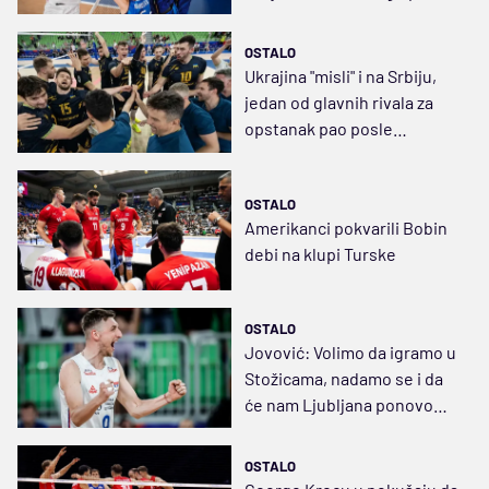
povrede Veljka Mašulovića
OSTALO
Ukrajina "misli" i na Srbiju,
jedan od glavnih rivala za
opstanak pao posle
maratona
OSTALO
Amerikanci pokvarili Bobin
debi na klupi Turske
OSTALO
Jovović: Volimo da igramo u
Stožicama, nadamo se i da
će nam Ljubljana ponovo
doneti sreću
OSTALO