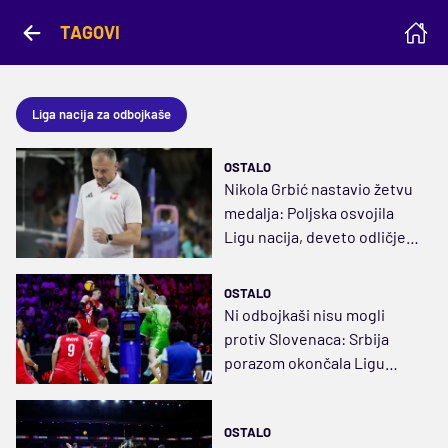
TAGOVI
Liga nacija za odbojkaše
OSTALO
Nikola Grbić nastavio žetvu
medalja: Poljska osvojila
Ligu nacija, deveto odličje
zaredom
OSTALO
Ni odbojkaši nisu mogli
protiv Slovenaca: Srbija
porazom okončala Ligu
nacija
OSTALO