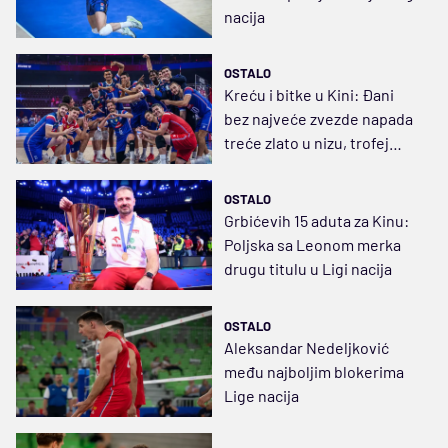
nacija
OSTALO
Kreću i bitke u Kini: Đani
bez najveće zvezde napada
treće zlato u nizu, trofej
merka i Grbićeva Poljska
OSTALO
Grbićevih 15 aduta za Kinu:
Poljska sa Leonom merka
drugu titulu u Ligi nacija
OSTALO
Aleksandar Nedeljković
među najboljim blokerima
Lige nacija