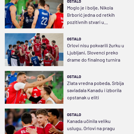
OSTALO
Moglo je i bolje, Nikola
Brborić jedna od retkih
pozitivnih stvari u
rezultatskom nastupu za
zaborav
OSTALO
Orlovi nisu pokvarili žurku u
Ljubljani, Slovenci preko
drame do finalnog turnira
OSTALO
Zlata vredna pobeda, Srbija
savladala Kanadu i izborila
opstanak u eliti
OSTALO
Kanada učinila veliku
uslugu, Orlovi na pragu