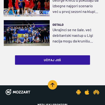
George Krecu u pokušaju da
izbegne najgori scenario
već u prvoj sezoni na klupi
Orlova
OSTALO
Ukrajinci se ne šale, već
debitantski nastup u Ligi
nacija mogu da krunišu
plasmanom na završni
turnir
UČITAJ JOŠ
MEDIJSKI SPONZORI