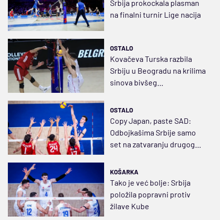
Srbija prokockala plasman
na finalni turnir Lige nacija
OSTALO
Kovačeva Turska razbila
Srbiju u Beogradu na krilima
sinova bivšeg
reprezentativca Jugoslavije
OSTALO
Copy Japan, paste SAD:
Odbojkašima Srbije samo
set na zatvaranju drugog
turnira Lige nacija
KOŠARKA
Tako je već bolje: Srbija
položila popravni protiv
žilave Kube