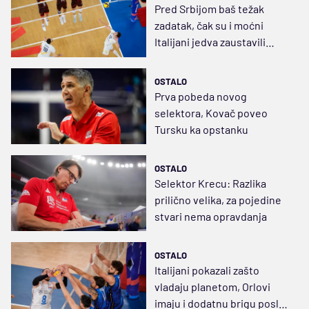
Pred Srbijom baš težak
zadatak, čak su i moćni
Italijani jedva zaustavili
nadahnute Ukrajince
OSTALO
Prva pobeda novog
selektora, Kovač poveo
Tursku ka opstanku
OSTALO
Selektor Krecu: Razlika
prilično velika, za pojedine
stvari nema opravdanja
OSTALO
Italijani pokazali zašto
vladaju planetom, Orlovi
imaju i dodatnu brigu posle