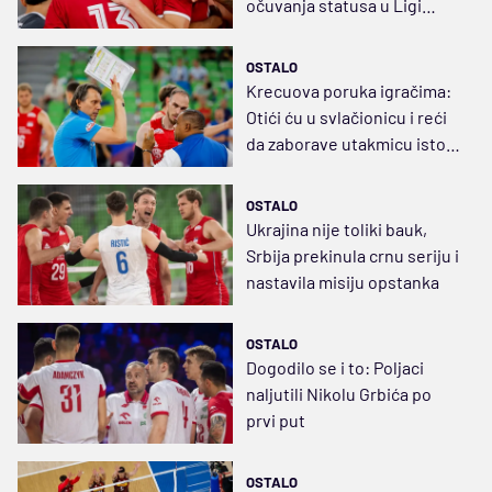
očuvanja statusa u Ligi
nacija
OSTALO
Krecuova poruka igračima:
Otići ću u svlačionicu i reći
da zaborave utakmicu istog
trenutka
OSTALO
Ukrajina nije toliki bauk,
Srbija prekinula crnu seriju i
nastavila misiju opstanka
OSTALO
Dogodilo se i to: Poljaci
naljutili Nikolu Grbića po
prvi put
OSTALO