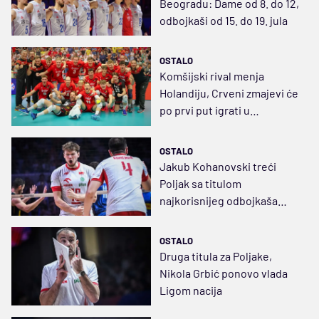
Beogradu: Dame od 8. do 12,
odbojkaši od 15. do 19. jula
OSTALO
Komšijski rival menja
Holandiju, Crveni zmajevi će
po prvi put igrati u
odbojkaškoj eliti
OSTALO
Jakub Kohanovski treći
Poljak sa titulom
najkorisnijeg odbojkaša
Lige nacija
OSTALO
Druga titula za Poljake,
Nikola Grbić ponovo vlada
Ligom nacija