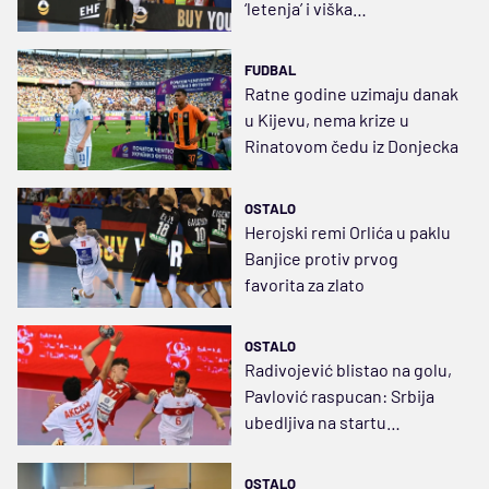
‘letenja’ i viška
samopouzdanja
FUDBAL
Ratne godine uzimaju danak
u Kijevu, nema krize u
Rinatovom čedu iz Donjecka
OSTALO
Herojski remi Orlića u paklu
Banjice protiv prvog
favorita za zlato
OSTALO
Radivojević blistao na golu,
Pavlović raspucan: Srbija
ubedljiva na startu
Evropskog prvenstva
OSTALO