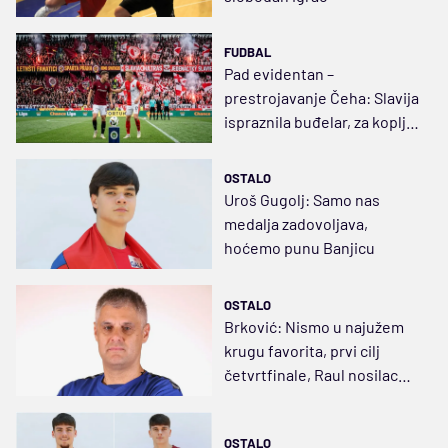
FUDBAL
Pad evidentan –
prestrojavanje Čeha: Slavija
ispraznila buđelar, za koplje
ispred svih
OSTALO
Uroš Gugolj: Samo nas
medalja zadovoljava,
hoćemo punu Banjicu
OSTALO
Brković: Nismo u najužem
krugu favorita, prvi cilj
četvrtfinale, Raul nosilac
projekta
OSTALO