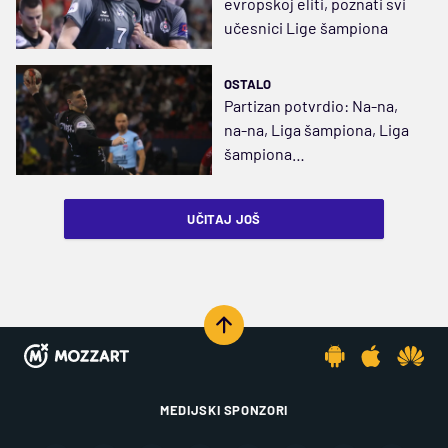
evropskoj eliti, poznati svi
učesnici Lige šampiona
OSTALO
Partizan potvrdio: Na-na,
na-na, Liga šampiona, Liga
šampiona…
UČITAJ JOŠ
MEDIJSKI SPONZORI