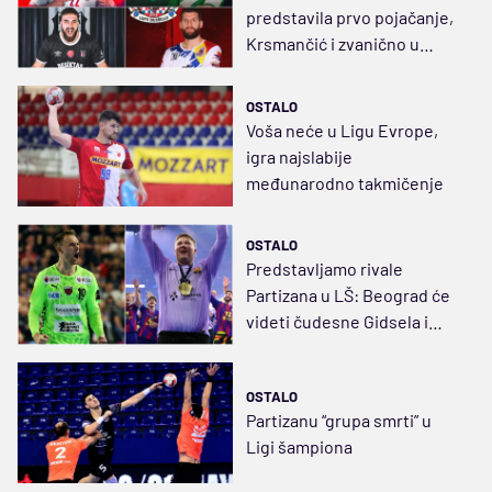
predstavila prvo pojačanje,
Krsmančić i zvanično u
Loznici
OSTALO
Voša neće u Ligu Evrope,
igra najslabije
međunarodno takmičenje
OSTALO
Predstavljamo rivale
Partizana u LŠ: Beograd će
videti čudesne Gidsela i
Nilsena
OSTALO
Partizanu “grupa smrti” u
Ligi šampiona