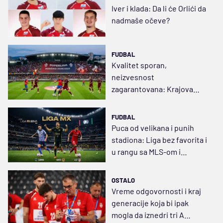
Iver i klada: Da li će Orlići da
nadmaše očeve?
FUDBAL
Kvalitet sporan,
neizvesnost
zagarantovana: Krajova
uzela sve, Điđi Bekali puca
ćorcima
FUDBAL
Puca od velikana i punih
stadiona: Liga bez favorita i
u rangu sa MLS-om i
Argentinom
OSTALO
Vreme odgovornosti i kraj
generacije koja bi ipak
mogla da iznedri tri A