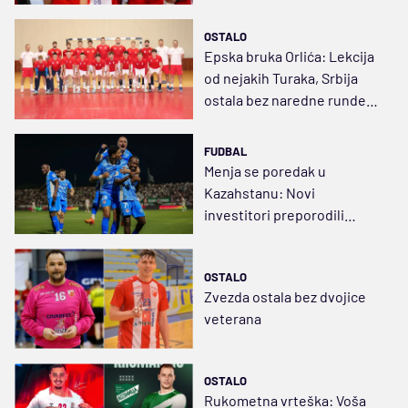
reprezentativca
OSTALO
Epska bruka Orlića: Lekcija
od nejakih Turaka, Srbija
ostala bez naredne runde
EP
FUDBAL
Menja se poredak u
Kazahstanu: Novi
investitori preporodili
Ordabasi, Antić napada tron
OSTALO
Zvezda ostala bez dvojice
veterana
OSTALO
Rukometna vrteška: Voša