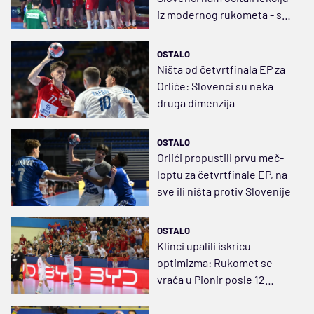
iz modernog rukometa - sad
napad na SP
OSTALO
Ništa od četvrtfinala EP za
Orliće: Slovenci su neka
druga dimenzija
OSTALO
Orlići propustili prvu meč-
loptu za četvrtfinale EP, na
sve ili ništa protiv Slovenije
OSTALO
Klinci upalili iskricu
optimizma: Rukomet se
vraća u Pionir posle 12
godina