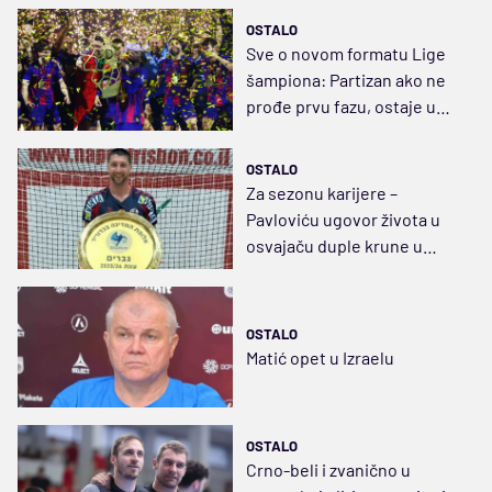
OSTALO
Sve o novom formatu Lige
šampiona: Partizan ako ne
prođe prvu fazu, ostaje u
Evropi
OSTALO
Za sezonu karijere –
Pavloviću ugovor života u
osvajaču duple krune u
Izraelu
OSTALO
Matić opet u Izraelu
OSTALO
Crno-beli i zvanično u