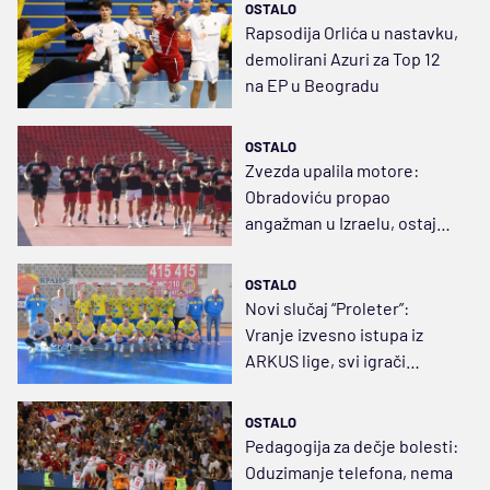
OSTALO
Rapsodija Orlića u nastavku,
demolirani Azuri za Top 12
na EP u Beogradu
OSTALO
Zvezda upalila motore:
Obradoviću propao
angažman u Izraelu, ostaje u
Ljutice Bogdana
OSTALO
Novi slučaj “Proleter”:
Vranje izvesno istupa iz
ARKUS lige, svi igrači
slobodni
OSTALO
Pedagogija za dečje bolesti:
Oduzimanje telefona, nema