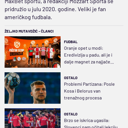
MaxBet sportu, a redakciji Mozzart Sporta se
pridružio u julu 2020. godine. Veliki je fan
američkog fudbala.
ŽELJKO MUTAVDŽIĆ - ČLANCI
FUDBAL
Oranje opet u modi:
Eredivizija u padu, ali je i
dalje magnet za najjače
klubove Evrope
OSTALO
Problemi Partizana: Posle
Kosa i Belorus van
trenažnog procesa
OSTALO
Brzo se iskrica ugasila:
Slovenci nam očitali lekciju