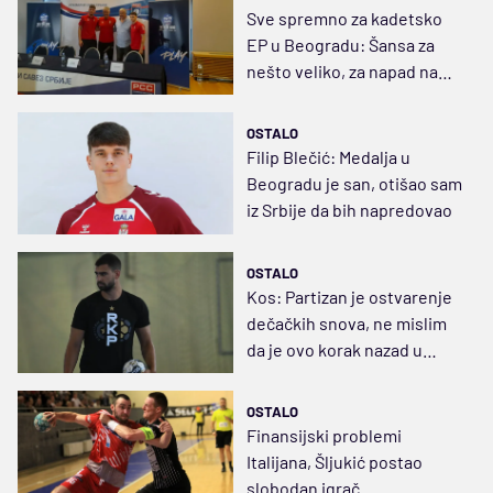
Sve spremno za kadetsko
EP u Beogradu: Šansa za
nešto veliko, za napad na
medalju
OSTALO
Filip Blečić: Medalja u
Beogradu je san, otišao sam
iz Srbije da bih napredovao
OSTALO
Kos: Partizan je ostvarenje
dečačkih snova, ne mislim
da je ovo korak nazad u
karijeri
OSTALO
Finansijski problemi
Italijana, Šljukić postao
slobodan igrač