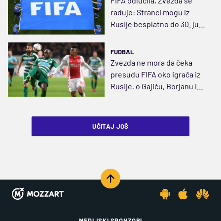
FIFA odlučila, Zvezda se
raduje: Stranci mogu iz
Rusije besplatno do 30. juna
2023! Rodrigau se otvara
put
FUDBAL
Zvezda ne mora da čeka
presudu FIFA oko igrača iz
Rusije, o Gajiću, Borjanu i
dugovima
UČITAJ JOŠ
MEDIJSKI SPONZORI