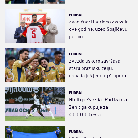
više razloga
FUDBAL
Zvanično: Rodrigao Zvezdin
dve godine, uzeo Spajićevu
peticu
FUDBAL
Zvezda uskoro završava
staru brazilsku želju,
napada još jednog štopera
FUDBAL
Hteli ga Zvezda i Partizan, a
Zenit ga kupuje za
4.000.000 evra
FUDBAL