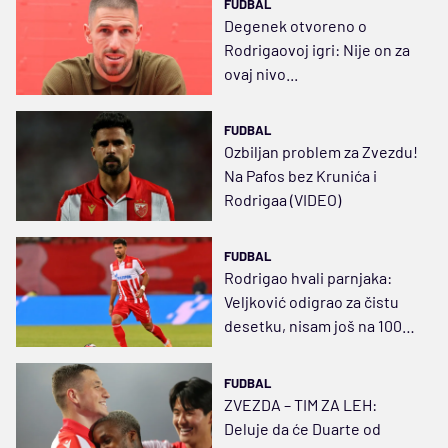
FUDBAL
Degenek otvoreno o
Rodrigaovoj igri: Nije on za
ovaj nivo...
FUDBAL
Ozbiljan problem za Zvezdu!
Na Pafos bez Krunića i
Rodrigaa (VIDEO)
FUDBAL
Rodrigao hvali parnjaka:
Veljković odigrao za čistu
desetku, nisam još na 100
odsto
FUDBAL
ZVEZDA – TIM ZA LEH:
Deluje da će Duarte od