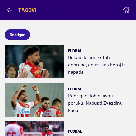
TAGOVI
Rodrigao
FUDBAL
Došao da bude stub
odbrane, odlazi kao heroj iz
napada
FUDBAL
Rodrigao dobio jasnu
poruku: Napusti Zvezdinu
kuću
FUDBAL