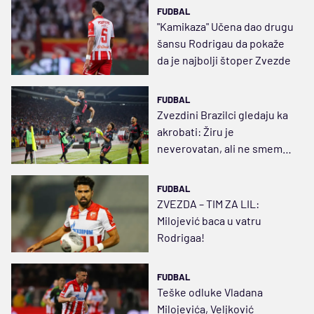
FUDBAL
"Kamikaza" Učena dao drugu
šansu Rodrigau da pokaže
da je najbolji štoper Zvezde
FUDBAL
Zvezdini Brazilci gledaju ka
akrobati: Žiru je
neverovatan, ali ne smemo
samo na njega da pazimo
FUDBAL
ZVEZDA – TIM ZA LIL:
Milojević baca u vatru
Rodrigaa!
FUDBAL
Teške odluke Vladana
Milojevića, Veljković