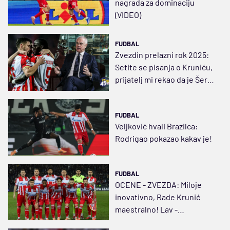
nagrada za dominaciju
(VIDEO)
FUDBAL
Zvezdin prelazni rok 2025:
Setite se pisanja o Kruniću,
prijatelj mi rekao da je Šerif
sramota
FUDBAL
Veljković hvali Brazilca:
Rodrigao pokazao kakav je!
FUDBAL
OCENE - ZVEZDA: Miloje
inovativno, Rade Krunić
maestralno! Lav -
Arnautović