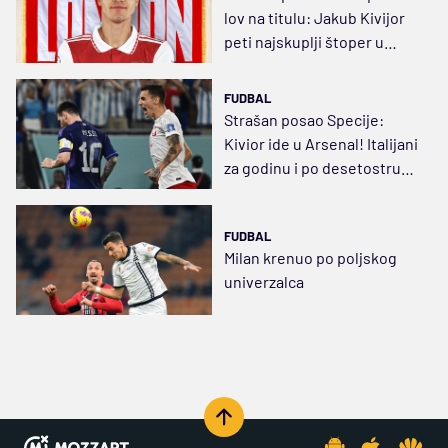
lov na titulu: Jakub Kivijor
peti najskuplji štoper u
istoriji kluba
FUDBAL
Strašan posao Specije:
Kivior ide u Arsenal! Italijani
za godinu i po desetostruko
naplatili investiciju
FUDBAL
Milan krenuo po poljskog
univerzalca