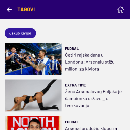
TAGOVI
Jakub Kivijor
FUDBAL
Četiri rajska dana u
Londonu: Arsenalu stižu
milioni za Kiviora
EXTRA TIME
Žena Arsenalovog Poljaka je
šampionka države... u
tverkovanju
FUDBAL
Arsenal produžio klupu za