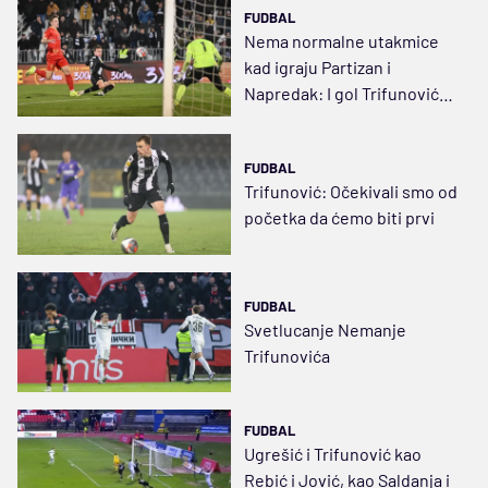
FUDBAL
Nema normalne utakmice
kad igraju Partizan i
Napredak: I gol Trifunovića
je nenormalan
FUDBAL
Trifunović: Očekivali smo od
početka da ćemo biti prvi
FUDBAL
Svetlucanje Nemanje
Trifunovića
FUDBAL
Ugrešić i Trifunović kao
Rebić i Jović, kao Saldanja i