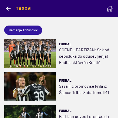
TAGOVI
Nemanja Trifunović
FUDBAL
OCENE – PARTIZAN: Sek od
sebičluka do oduševljenja!
Fudbalski švrća Kostić
FUDBAL
Saša Ilić promoviše krila iz
Šapca: Trifa i Zuba lome IMT
FUDBAL
Partizan poveo i prestao da