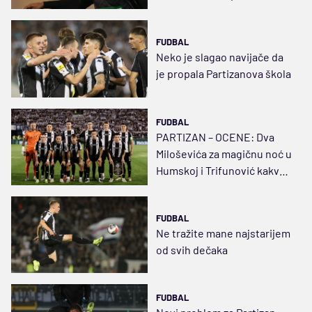
FUDBAL
Neko je slagao navijače da
je propala Partizanova škola
FUDBAL
PARTIZAN – OCENE: Dva
Miloševića za magičnu noć u
Humskoj i Trifunović kakvog
nismo videli
FUDBAL
Ne tražite mane najstarijem
od svih dečaka
FUDBAL