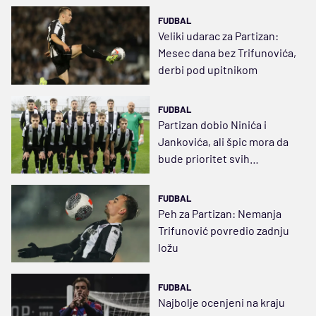
FUDBAL
Veliki udarac za Partizan:
Mesec dana bez Trifunovića,
derbi pod upitnikom
FUDBAL
Partizan dobio Ninića i
Jankovića, ali špic mora da
bude prioritet svih
prioriteta (VIDEO)
FUDBAL
Peh za Partizan: Nemanja
Trifunović povredio zadnju
ložu
FUDBAL
Najbolje ocenjeni na kraju