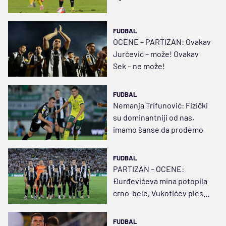
FUDBAL
OCENE – PARTIZAN: Ovakav
Jurčević – može! Ovakav
Sek – ne može!
FUDBAL
Nemanja Trifunović: Fizički
su dominantniji od nas,
imamo šanse da prođemo
FUDBAL
PARTIZAN – OCENE:
Đurđevićeva mina potopila
crno-bele, Vukotićev ples
bez nagrade
FUDBAL