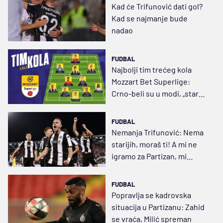
Kad će Trifunović dati gol?
Kad se najmanje bude
nadao
FUDBAL
Najbolji tim trećeg kola
Mozzart Bet Superlige:
Crno-beli su u modi, „stare
kuke“ TSC-a
FUDBAL
Nemanja Trifunović: Nema
starijih, moraš ti! A mi ne
igramo za Partizan, mi
živimo Partizan
FUDBAL
Popravlja se kadrovska
situacija u Partizanu: Zahid
se vraća, Milić spreman