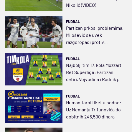
Nikolić (VIDEO)
FUDBAL
Partizan prkosi problemima,
Milošević se uvek
razgoropadi protiv
Radničkog
FUDBAL
Najbolji tim 17. kola Mozzart
Bet Superlige: Partizan
četiri, Vojvodina i Radnik po
tri
FUDBAL
Humanitarni tiket u podne:
Uz Nemanju Trifunovića do
dobitnih 246.500 dinara