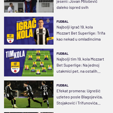
jeseni: Jovan Milošević
daleko ispred svih
FUDBAL
Najbolji igrač 19. kola
Mozzart Bet Superlige: Trifa
kao nekad u omladincima
FUDBAL
Najbolji tim 19. kola Mozzart
Bet Superlige: Na jednoj
utakmici pet, na ostalih
sedam – šest golova
FUDBAL
Efekat promena: Ugrešić
uzleteo posle Blagojevića,
Stojaković i Trifunovića
pretvorio u golgetera