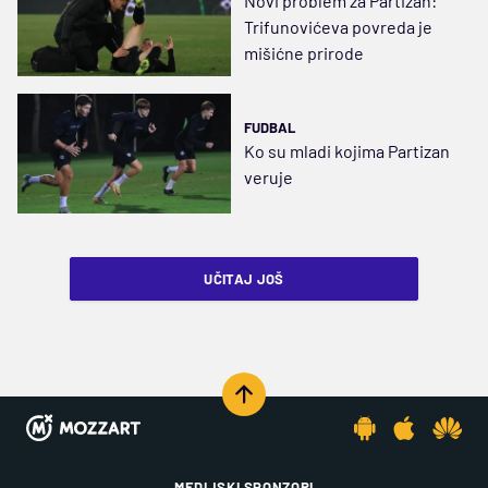
Novi problem za Partizan:
Trifunovićeva povreda je
mišićne prirode
FUDBAL
Ko su mladi kojima Partizan
veruje
UČITAJ JOŠ
MEDIJSKI SPONZORI