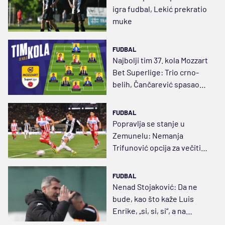
igra fudbal, Lekić prekratio
muke
FUDBAL
Najbolji tim 37. kola Mozzart
Bet Superlige: Trio crno-
belih, Čančarević spasao
“svoje”
FUDBAL
Popravlja se stanje u
Zemunelu: Nemanja
Trifunović opcija za večiti
derbi
FUDBAL
Nenad Stojaković: Da ne
bude, kao što kaže Luis
Enrike, „si, si, si“, a na
terenu ne izgleda tako