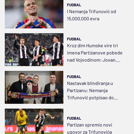
FUDBAL
I Nemanja Trifunović od
15.000.000 evra
FUDBAL
Kroz dim Humske vire tri
imena Partizanove pobede
nad Vojvodinom: Jovan,
Nemanja i Milan
FUDBAL
Nastavak blindiranja u
Partizanu: Nemanja
Trifunović potpisao do
2028. godine
FUDBAL
Partizan spremio novi
ugovor za Trifunovića