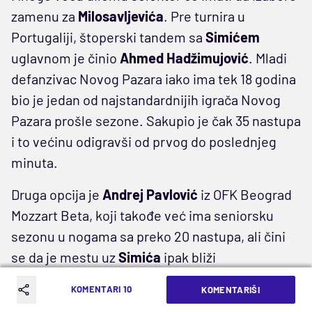
zamenu za
Milosavljevića
. Pre turnira u
Portugaliji, štoperski tandem sa
Simićem
uglavnom je činio
Ahmed Hadžimujović
. Mladi
defanzivac Novog Pazara iako ima tek 18 godina
bio je jedan od najstandardnijih igrača Novog
Pazara prošle sezone. Sakupio je čak 35 nastupa
i to većinu odigravši od prvog do poslednjeg
minuta.
Druga opcija je
Andrej Pavlović
iz OFK Beograd
Mozzart Beta, koji takođe već ima seniorsku
sezonu u nogama sa preko 20 nastupa, ali čini
se da je mestu uz
Simića
ipak bliži
Hadžimujović
.
KOMENTARI 10
KOMENTARIŠI
Ima
Gordan Petrić
još dve nedelje na