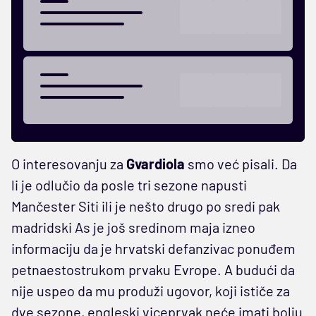
O interesovanju za
Gvardiola
smo već pisali. Da
li je odlučio da posle tri sezone napusti
Mančester Siti ili je nešto drugo po sredi pak
madridski As je još sredinom maja izneo
informaciju da je hrvatski defanzivac ponuđem
petnaestostrukom prvaku Evrope. A budući da
nije uspeo da mu produži ugovor, koji ističe za
dve sezone, engleski viceprvak neće imati bolju