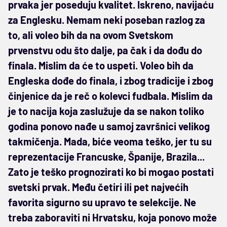
prvaka jer poseduju kvalitet. Iskreno, navijaću
za Englesku. Nemam neki poseban razlog za
to, ali voleo bih da na ovom Svetskom
prvenstvu odu što dalje, pa čak i da dođu do
finala. Mislim da će to uspeti. Voleo bih da
Engleska dođe do finala, i zbog tradicije i zbog
činjenice da je reč o kolevci fudbala. Mislim da
je to nacija koja zaslužuje da se nakon toliko
godina ponovo nađe u samoj završnici velikog
takmičenja. Mada, biće veoma teško, jer tu su
reprezentacije Francuske, Španije, Brazila...
Zato je teško prognozirati ko bi mogao postati
svetski prvak. Među četiri ili pet najvećih
favorita sigurno su upravo te selekcije. Ne
treba zaboraviti ni Hrvatsku, koja ponovo može