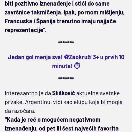
biti pozitivno iznenađenje i stići do same
završnice takmičenja. Ipak, po mom mišljenju,
Francuska i Španija trenutno imaju najjače
reprezentacije".
*******
Jedan gol menja sve! ⚽Zaokruži 3+ u prvih 10
minuta! ⏱️
*******
Interesantno je da
Slišković
aktuelne svetske
prvake, Argentinu, vidi kao ekipu koja bi mogla
da razočara.
"Kada je reč o mogućem negativnom
iznenađenju, od pet ili šest najvećih favorita