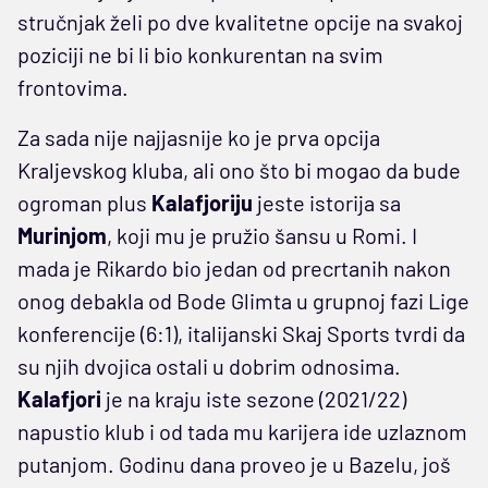
stručnjak želi po dve kvalitetne opcije na svakoj
poziciji ne bi li bio konkurentan na svim
frontovima.
Za sada nije najjasnije ko je prva opcija
Kraljevskog kluba, ali ono što bi mogao da bude
ogroman plus
Kalafjoriju
jeste istorija sa
Murinjom
, koji mu je pružio šansu u Romi. I
mada je Rikardo bio jedan od precrtanih nakon
onog debakla od Bode Glimta u grupnoj fazi Lige
konferencije (6:1), italijanski Skaj Sports tvrdi da
su njih dvojica ostali u dobrim odnosima.
Kalafjori
je na kraju iste sezone (2021/22)
napustio klub i od tada mu karijera ide uzlaznom
putanjom. Godinu dana proveo je u Bazelu, još