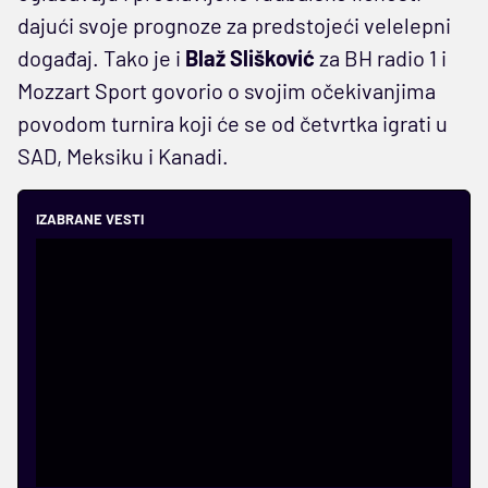
dajući svoje prognoze za predstojeći velelepni
događaj. Tako je i
Blaž Slišković
za BH radio 1 i
Mozzart Sport govorio o svojim očekivanjima
povodom turnira koji će se od četvrtka igrati u
SAD, Meksiku i Kanadi.
IZABRANE VESTI