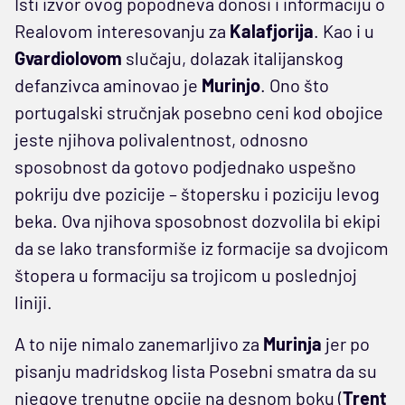
Isti izvor ovog popodneva donosi i informaciju o
Realovom interesovanju za
Kalafjorija
. Kao i u
Gvardiolovom
slučaju, dolazak italijanskog
defanzivca aminovao je
Murinjo
. Ono što
portugalski stručnjak posebno ceni kod obojice
jeste njihova polivalentnost, odnosno
sposobnost da gotovo podjednako uspešno
pokriju dve pozicije – štopersku i poziciju levog
beka. Ova njihova sposobnost dozvolila bi ekipi
da se lako transformiše iz formacije sa dvojicom
štopera u formaciju sa trojicom u poslednjoj
liniji.
A to nije nimalo zanemarljivo za
Murinja
jer po
pisanju madridskog lista Posebni smatra da su
njegove trenutne opcije na desnom boku (
Trent