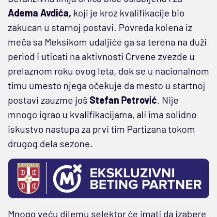
Adema Avdića,
koji je kroz kvalifikacije bio
zakucan u starnoj postavi. Povreda kolena iz
meča sa Meksikom udaljiće ga sa terena na duži
period i uticati na aktivnosti Crvene zvezde u
prelaznom roku ovog leta, dok se u nacionalnom
timu umesto njega očekuje da mesto u startnoj
postavi zauzme još
Stefan Petrović
. Nije
mnogo igrao u kvalifikacijama, ali ima solidno
iskustvo nastupa za prvi tim Partizana tokom
drugog dela sezone.
Mnogo veću dilemu selektor će imati da izabere