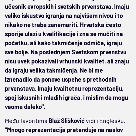
učesnik evropskih i svetskih prvenstava. Imaju
veliko iskustvo igranja na najvišem nivou i to
nikako ne treba zanemariti. Hrvatska često
sporije ulazi u kvalifikacije i zna se mučiti na
početku, ali kako takmičenje odmiče, igraju
sve bolje. Na poslednjem Svetskom prvenstvu
nisu uvek pokazivali vrhunski kvalitet, ali znaju
da igraju velika takmičenja. Ne bi me
iznenadilo da ponove uspehe s prethodnih
prvenstava. Imaju kvalitetnu reprezentaciju,
spoj iskusnih i mladih igrača, i mislim da mogu
veoma daleko".
Među favoritima
Blaž Slišković
vidi i Englesku.
"Mnogo reprezentacija pretenduje na naslov