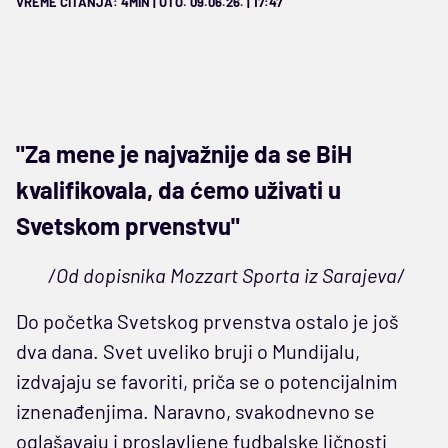
VREME ČITANJA: 4MIN | UTO. 09.06.26. | 17:47
"Za mene je najvažnije da se BiH
kvalifikovala, da ćemo uživati u
Svetskom prvenstvu"
/Od dopisnika Mozzart Sporta iz Sarajeva/
Do početka Svetskog prvenstva ostalo je još
dva dana. Svet uveliko bruji o Mundijalu,
izdvajaju se favoriti, priča se o potencijalnim
iznenađenjima. Naravno, svakodnevno se
oglašavaju i proslavljene fudbalske ličnosti