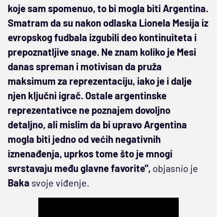
koje sam spomenuo, to bi mogla biti Argentina.
Smatram da su nakon odlaska Lionela Mesija iz
evropskog fudbala izgubili deo kontinuiteta i
prepoznatljive snage. Ne znam koliko je Mesi
danas spreman i motivisan da pruža
maksimum za reprezentaciju, iako je i dalje
njen ključni igrač. Ostale argentinske
reprezentativce ne poznajem dovoljno
detaljno, ali mislim da bi upravo Argentina
mogla biti jedno od većih negativnih
iznenađenja, uprkos tome što je mnogi
svrstavaju među glavne favorite",
objasnio je
Baka
svoje viđenje.