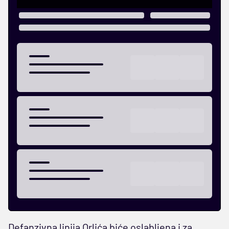
Defanzivna linija Orlića biće oslabljena i za