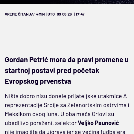
VREME ČITANJA: 4MIN | UTO. 09.06.26. | 17:47
Gordan Petrić mora da pravi promene u
startnoj postavi pred početak
Evropskog prvenstva
Ništa dobro nisu donele prijateljske utakmice A
reprezentacije Srbije sa Zelenortskim ostrvima i
Meksikom ovog juna. U oba meča Orlovi su
ubedljivo poraženi, selektor
Veljko Paunović
nije imao šta da uigrava jer se većina fudbalera