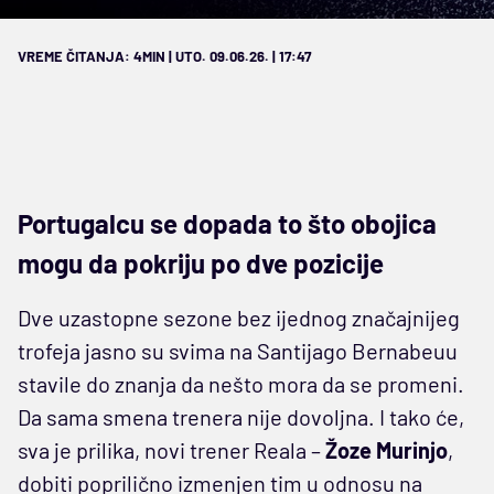
VREME ČITANJA: 4MIN | UTO. 09.06.26. | 17:47
Portugalcu se dopada to što obojica
mogu da pokriju po dve pozicije
Dve uzastopne sezone bez ijednog značajnijeg
trofeja jasno su svima na Santijago Bernabeuu
stavile do znanja da nešto mora da se promeni.
Da sama smena trenera nije dovoljna. I tako će,
sva je prilika, novi trener Reala –
Žoze
Murinjo
,
dobiti poprilično izmenjen tim u odnosu na