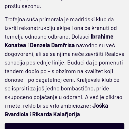
prošlu sezonu.
Trofejna suša primorala je madridski klub da
izvrši rekonstrukciju ekipe i ona će krenuti od
temelja odnosno odbrane. Dolasci
Ibrahime
Konatea
i
Denzela
Damfrisa
navodno su već
dogovoreni, ali se sa njima neće završiti Realova
sanacija poslednje linije. Budući da je pomenuti
tandem dobio po – s obzirom na kvalitet koji
donose - po bagatelnoj ceni, Kraljevski klub će
se isprsiti za još jedno bombastično, pride
skupoceno pojačanje u odbrani. A već je pikirao
i mete, reklo bi se vrlo ambiciozne:
Joška
Gvardiola
i
Rikarda
Kalafjorija
.