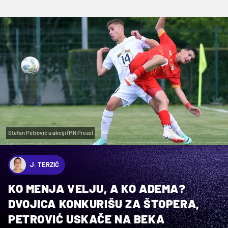
Stefan Petrović u akciji (MN Press)
J. TERZIĆ
KO MENJA VELJU, A KO ADEMA?
DVOJICA KONKURIŠU ZA ŠTOPERA,
PETROVIĆ USKAČE NA BEKA