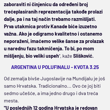
zaboraviti ni činjenicu da određeni broj
trećeplasiranih reprezentacija takođe prolazi
dalje, pa i na taj način trebamo razmišljati.
Prva utakmica protiv Kanade biće izuzetno
važna. Ako je odigramo kvalitetno i ostanemo
neporaženi, imaćemo velike šanse za prolazak
u narednu fazu takmičenja. To bi, po mom
mišljenju, bio veliki uspeh
“, kaže
Slišković.
ARGENTINA U POLUFINALU - KVOTA 3.25
Od zemalja bivše Jugoslavije na Mundijalu je još
samo Hrvatska. Tradicionalno... Ovo će joj biti
sedmo učešće, a ima jedno drugo i dva treća
mesta.
"U poslednjih 12 godina Hrvatska je redovan