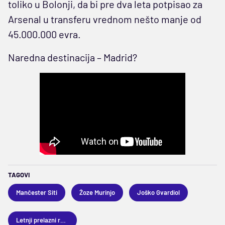
toliko u Bolonji, da bi pre dva leta potpisao za
Arsenal u transferu vrednom nešto manje od
45.000.000 evra.
Naredna destinacija – Madrid?
TAGOVI
Mančester Siti
Žoze Murinjo
Joško Gvardiol
Letnji prelazni rok 2026