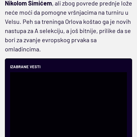
Nikolom Simićem
, ali zbog povrede prednje lože
neće moći da pomogne vršnjacima na turniru u
Velsu. Peh sa treninga Orlova koštao ga je novih
nastupa za A selekciju, a još bitnije, prilike da se
bori za zvanje evropskog prvaka sa
omladincima.
IZABRANE VESTI