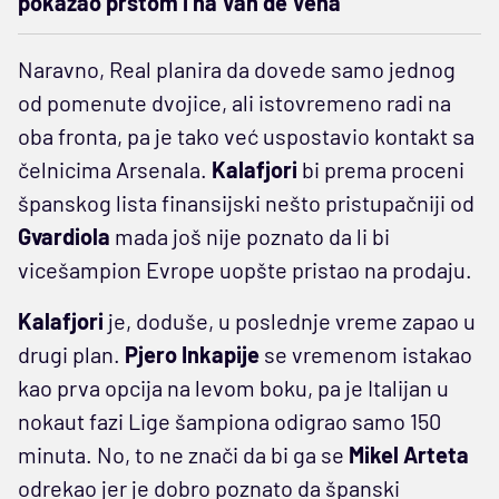
pokazao prstom i na Van de Vena
Naravno, Real planira da dovede samo jednog
od pomenute dvojice, ali istovremeno radi na
oba fronta, pa je tako već uspostavio kontakt sa
čelnicima Arsenala.
Kalafjori
bi prema proceni
španskog lista finansijski nešto pristupačniji od
Gvardiola
mada još nije poznato da li bi
vicešampion Evrope uopšte pristao na prodaju.
Kalafjori
je, doduše, u poslednje vreme zapao u
drugi plan.
Pjero
Inkapije
se vremenom istakao
kao prva opcija na levom boku, pa je Italijan u
nokaut fazi Lige šampiona odigrao samo 150
minuta. No, to ne znači da bi ga se
Mikel
Arteta
odrekao jer je dobro poznato da španski