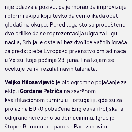
nije odazvala pozivu, pa je morao da improvizuje
i oformi ekipu koju teško da ćemo ikada opet
gledati na okupu. Pored toga što su propuštene
dve prilike da se reprezentacija uigra za Ligu
nacija, Srbija je ostala i bez dvojice važnih igrača
za predstojeće Evropsko prvenstvo omladinaca
u Velsu, koje počinje 28. juna. I na kojem se
očekuje veliki rezulat naših talenata.
Veljko Milosavljević
je bio ogromno pojačanje za
ekipu
Gordana Petrića
na završnom
kvalifikacionom turniru u Portugaliji, gde su za
prolaz na EURO pobeđene Engleska i Poljska, a
odigrano nerešeno sa domaćinima. Igrao je
štoper Bornmuta u paru sa Partizanovim