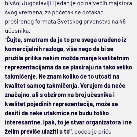
bivšoj Jugoslaviji i jedan je od najvećih majstora
svog vremena, za početak se dotakao
proširenog formata Svetskog prvenstva na 48
učesnika.
"
Čujte, smatram da je to pre svega urađeno iz
komercijalnih razloga, više nego da bi se
pružila prilika nekim možda manje kvalitetnim
reprezentacijama da se plasiraju na tako veliko
takmičenje. Ne znam koliko će to utcati na
kvalitet samog takmičenja. Verujem da neće
značajno, ali s obzirom na broj učesnika i
kvalitet pojedinih reprezentacija, može se
desiti da neke utakmice ne budu toliko
interesantne. Ipak, to je stvar organizatora i ne
želim previše ulaziti u to",
počeo je priču