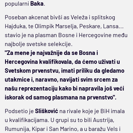
popularni
Baka
.
Poseban akcenat bivši as Veleža i splitskog
Hajduka, te Olimpik Marselja, Peskare, Lansa...
stavio je na plasman Bosne i Hercegovine među
najbolje svetske selekcije.
"Za mene je najvažnije da se Bosna i
Hercegovina kvalifikovala, da ćemo uživati u
Svetskom prvenstvu, imati priliku da gledamo
utakmice i, naravno, navijati svim srcem za
našu reprezentaciju kako bi napravila još veći
iskorak od samog plasmana na prvenstvo".
Podsetio je
Slišković
na rivale koje je BiH imala
u kvalifikacijama. U grupi su to bili Austrija,
Rumunija, Kipar i San Marino, a u baražu Vels i