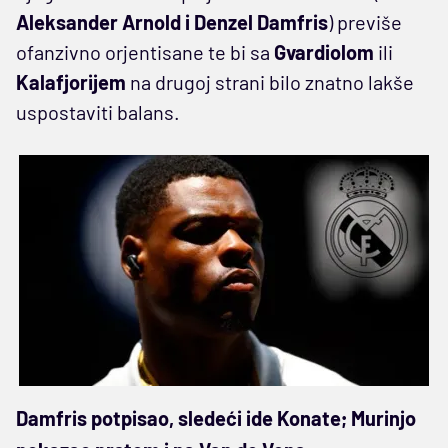
Aleksander Arnold i Denzel Damfris
) previše
ofanzivno orjentisane te bi sa
Gvardiolom
ili
Kalafjorijem
na drugoj strani bilo znatno lakše
uspostaviti balans.
Damfris potpisao, sledeći ide Konate; Murinjo