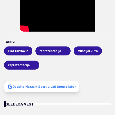
TAGOVI
Blaž Slišković
reprezentacija Bosne i Hercegovine
Mundijal 2026
reprezentacija Argentine
Dodajte Mozzart Sport u vaš Google izbor
SLEDEĆA VEST