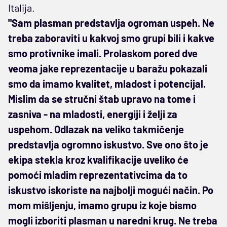
Italija.
"Sam plasman predstavlja ogroman uspeh. Ne
treba zaboraviti u kakvoj smo grupi bili i kakve
smo protivnike imali. Prolaskom pored dve
veoma jake reprezentacije u baražu pokazali
smo da imamo kvalitet, mladost i potencijal.
Mislim da se stručni štab upravo na tome i
zasniva - na mladosti, energiji i želji za
uspehom. Odlazak na veliko takmičenje
predstavlja ogromno iskustvo. Sve ono što je
ekipa stekla kroz kvalifikacije uveliko će
pomoći mladim reprezentativcima da to
iskustvo iskoriste na najbolji mogući način. Po
mom mišljenju, imamo grupu iz koje bismo
mogli izboriti plasman u naredni krug. Ne treba