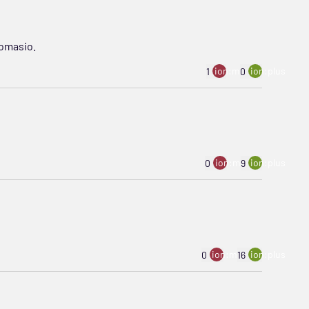
romasio.
ion:minus
ion:plus
1
0
ion:minus
ion:plus
0
9
ion:minus
ion:plus
0
16