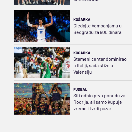
KOŠARKA
Gledajte Vembanjamu u
Beogradu za 800 dinara
KOŠARKA
Stameni centar dominirao
u Italiji, sada stiže u
Valensiju
FUDBAL
Siti odbio prvu ponudu za
Rodrija, ali samo kupuje
vreme i tvrdi pazar