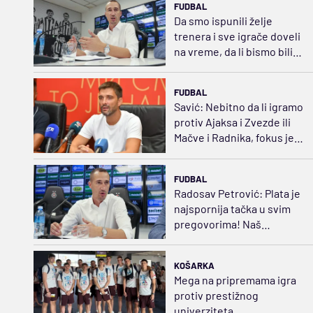
FUDBAL
Da smo ispunili želje
trenera i sve igrače doveli
na vreme, da li bismo bili
favoriti protiv Hetafea?
FUDBAL
Savić: Nebitno da li igramo
protiv Ajaksa i Zvezde ili
Mačve i Radnika, fokus je
uvek isti
FUDBAL
Radosav Petrović: Plata je
najspornija tačka u svim
pregovorima! Naš
maksimum je 20.000 evra
KOŠARKA
Mega na pripremama igra
protiv prestižnog
univerziteta