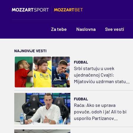
Za tebe
Naslovna
Sve vesti
NAJNOVIJE VESTI
FUDBAL
Srbi startuju u uvek
ujednačenoj Cvajti:
Mijatoviću uzdrman status,
za razliku od Ivezića i
Vukotića
FUDBAL
Raća: Ako se uprava
povuče, odoh i ja! Ali to bi
usporilo Partizanov
oporavak