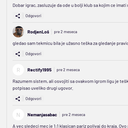
Dobar igrac, zasluzuje da ode u bolji klub sa kojim ce imati
Odgovori
RodjenLoš
pre 2 meseca
gledao sam tekmicu bila je užasno teška za gledanje pravi
Odgovori
R
Rectify1995
pre 2 meseca
Razumem sistem, ali osvojiti sa ovakvom igrom ligu je teš
potpisao uveliko drugi ugovor.
Odgovori
N
Nemanjasabac
pre 2 meseca
A vec sledeci mec je 1:1 klasican pariz polivaj do kraja. Ov