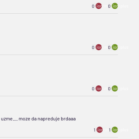
ion:minus
ion:plus
0
0
ion:minus
ion:plus
0
0
ion:minus
ion:plus
0
0
 ga uzme.... moze da napreduje brdaaa
ion:minus
ion:plus
1
1