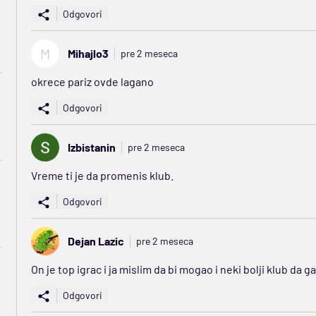
Odgovori
M
Mihajlo3
pre 2 meseca
okrece pariz ovde lagano
Odgovori
Izbistanin
pre 2 meseca
Vreme ti je da promenis klub.
Odgovori
Dejan Lazic
pre 2 meseca
On je top igrac i ja mislim da bi mogao i neki bolji klub da
Odgovori