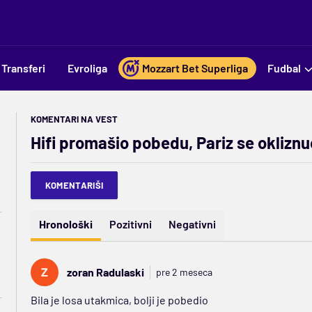
Transferi
Evroliga
Mozzart Bet Superliga
Fudbal
KOMENTARI NA VEST
Hifi promašio pobedu, Pariz se okliznu
KOMENTARIŠI
Hronološki
Pozitivni
Negativni
zoran Radulaski
pre 2 meseca
Bila je losa utakmica, bolji je pobedio