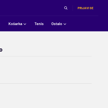
PRIJAVI SE
Košarka
Tenis
Ostalo
o