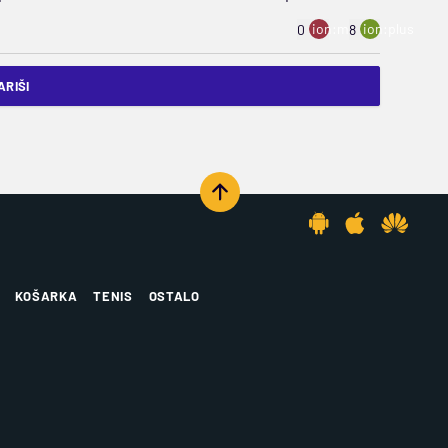
ion:minus
ion:plus
0
8
RIŠI
KOŠARKA
TENIS
OSTALO