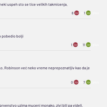
 neki uspeh sto se tice velikih takmicenja.
ion:minus
ion:plus
8
1
o pobedio bolji
ion:minus
ion:plus
1
11
ko. Robinson već neko vreme neprepoznatljiv kao da je
ion:minus
ion:plus
0
7
o prvenstvo uzima muceni monako, zivi bili pa videli.