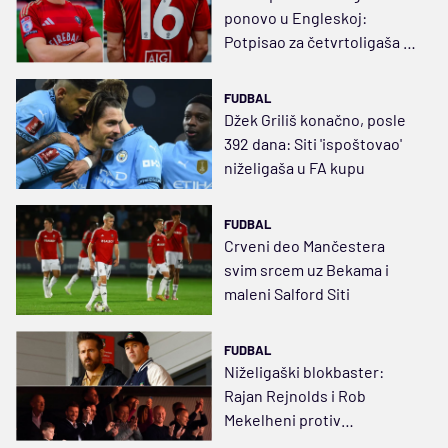
ponovo u Engleskoj:
Potpisao za četvrtoligaša na
dva i po meseca
FUDBAL
Džek Griliš konačno, posle
392 dana: Siti 'ispoštovao'
niželigaša u FA kupu
FUDBAL
Crveni deo Mančestera
svim srcem uz Bekama i
maleni Salford Siti
FUDBAL
Niželigaški blokbaster:
Rajan Rejnolds i Rob
Mekelheni protiv
Junajtedove Klase '92