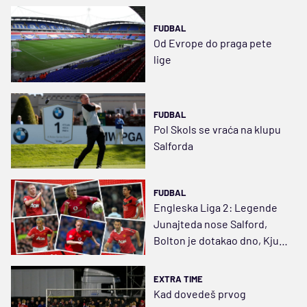
FUDBAL
Od Evrope do praga pete
lige
FUDBAL
Pol Skols se vraća na klupu
Salforda
FUDBAL
Engleska Liga 2: Legende
Junajteda nose Salford,
Bolton je dotakao dno, Kjuel
na kormilu Oldama
EXTRA TIME
Kad dovedeš prvog