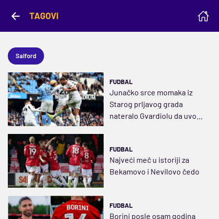
TAGOVI
Salford
FUDBAL
Junačko srce momaka iz
Starog prljavog grada
nateralo Gvardiolu da uvodi
tešku artiljeriju
FUDBAL
Najveći meč u istoriji za
Bekamovo i Nevilovo čedo
FUDBAL
Borini posle osam godina