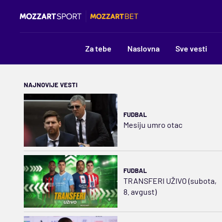
Za tebe
Naslovna
Sve vesti
NAJNOVIJE VESTI
FUDBAL
Mesiju umro otac
FUDBAL
TRANSFERI UŽIVO (subota,
8. avgust)