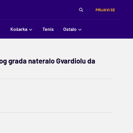
PRIJAVI SE
Košarka
Tenis
Ostalo
og grada nateralo Gvardiolu da