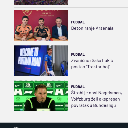
FUDBAL
Betoniranje Arsenala
FUDBAL
Zvanično: Saša Lukić
postao "Traktor boj"
FUDBAL
Štrobl je novi Nagelsman,
Volfzburg želi ekspresan
povratak u Bundesligu