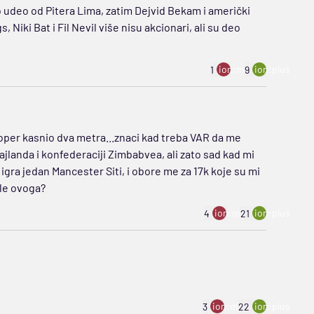
pio udeo od Pitera Lima, zatim Dejvid Bekam i američki
s, Niki Bat i Fil Nevil više nisu akcionari, ali su deo
ion:minus
ion:plus
1
9
stoper kasnio dva metra...znaci kad treba VAR da me
ajlanda i konfederaciji Zimbabvea, ali zato sad kad mi
igra jedan Mancester Siti, i obore me za 17k koje su mi
le ovoga?
ion:minus
ion:plus
4
21
ion:minus
ion:plus
3
22