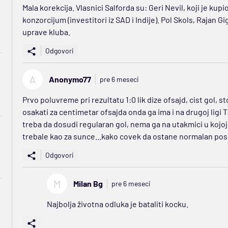
Mala korekcija. Vlasnici Salforda su: Geri Nevil, koji je ku
konzorcijum (investitori iz SAD i Indije). Pol Skols, Rajan Gig
uprave kluba.
Odgovori
A
Anonymo77
pre 6 meseci
Prvo poluvreme pri rezultatu 1:0 lik dize ofsajd, cist gol, 
osakati za centimetar ofsajda onda ga ima i na drugoj ligi T
treba da dosudi regularan gol, nema ga na utakmici u kojoj 
trebale kao za sunce...kako covek da ostane normalan pos
Odgovori
M
Milan Bg
pre 6 meseci
Najbolja životna odluka je bataliti kocku.