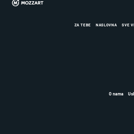
ZA TEBE
NASLOVNA
SVE V
O nama
Us