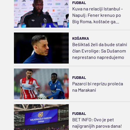
FUDBAL
Kuva na relaciji Istanbul -
Napulj: Fener krenuo po
Big Roma, koštaće ga
35.000.000 evra
KOŠARKA
Bešiktaš želi da bude stalni
član Evrolige: Sa Dušanom
neprestano napredujemo
FUDBAL
Pazarci bi reprizu proleća
na Marakani
FUDBAL
BET INFO: Ovo je pet
najigranijih parova dana!