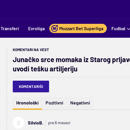
Transferi
Evroliga
Mozzart Bet Superliga
Fudbal
KOMENTARI NA VEST
Junačko srce momaka iz Starog prljav
uvodi tešku artiljeriju
KOMENTARIŠI
Hronološki
Pozitivni
Negativni
S
SilvioB.
pre 6 meseci