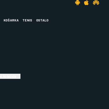
KOŠARKA
TENIS
OSTALO
i kolačiće