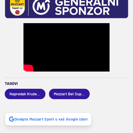
TAGOVI
Napredak Kruševac
Mozzart Bet Superliga
Dodajte Mozzart Sport u vaš Google izbor