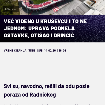
(©Starsport)
VEĆ VIĐENO U KRUŠEVCU I TO NE
JEDNOM: UPRAVA PODNELA
OSTAVKE, OTIŠAO I DRINČIĆ
VREME ČITANJA: 3MIN | SUB. 14.02.26. | 18:09
Svi su, navodno, rešili da odu posle
poraza od Radničkog