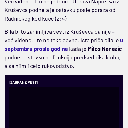
Već viđeno. I to ne jednom. Uprava Napretka iz
Kruševca podnela je ostavku posle poraza od
Radničkog kod kuće (2:4).
Bila bi to zanimljiva vest iz Kruševca da nije –
već viđeno. I to ne tako davno. Ista priča bila je
u
septembru prošle godine
kada je
Miloš Nenezić
podneo ostavku na funkciju predsednika kluba,
a sa njim i celo rukovodstvo.
IZABRANE VESTI