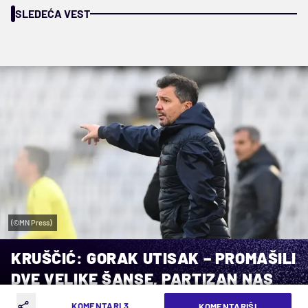
SLEDEĆA VEST
(©MN Press)
KRUŠČIĆ: GORAK UTISAK – PROMAŠILI
DVE VELIKE ŠANSE, PARTIZAN NAS
KAZNIO
KOMENTARI 3
KOMENTARIŠI