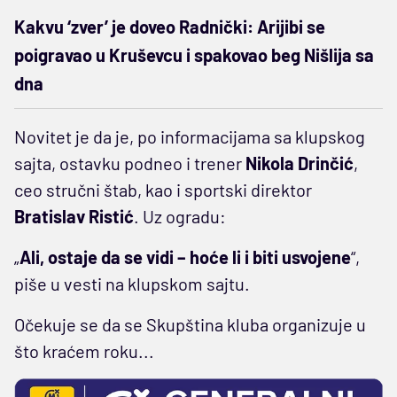
Kakvu ‘zver’ je doveo Radnički: Arijibi se
poigravao u Kruševcu i spakovao beg Nišlija sa
dna
Novitet je da je, po informacijama sa klupskog
sajta, ostavku podneo i trener
Nikola Drinčić
,
ceo stručni štab, kao i sportski direktor
Bratislav Ristić
. Uz ogradu:
„
Ali, ostaje da se vidi – hoće li i biti usvojene
“,
piše u vesti na klupskom sajtu.
Očekuje se da se Skupština kluba organizuje u
što kraćem roku...