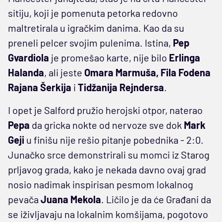
sitiju, koji je pomenuta petorka redovno
maltretirala u igračkim danima. Kao da su
preneli pelcer svojim pulenima. Istina,
Pep
Gvardiola
je promešao karte, nije bilo
Erlinga
Halanda
, ali jeste
Omara Marmuša, Fila Fodena
Rajana Šerkija
i
Tidžanija Rejndersa
.
I opet je Salford pružio herojski otpor, naterao
Pepa
da gricka nokte od nervoze sve dok
Mark
Geji
u finišu nije rešio pitanje pobednika - 2:0.
Junačko srce demonstrirali su momci iz Starog
prljavog grada, kako je nekada davno ovaj grad
nosio nadimak inspirisan pesmom lokalnog
pevača
Juana Mekola
. Ličilo je da će Građani da
se iživljavaju na lokalnim komšijama, pogotovo