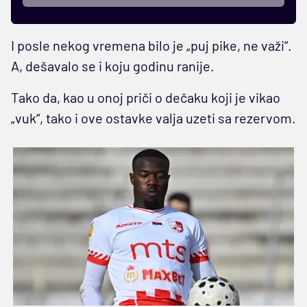
I posle nekog vremena bilo je „puj pike, ne važi“.
A, dešavalo se i koju godinu ranije.
Tako da, kao u onoj priči o dečaku koji je vikao
„vuk“, tako i ove ostavke valja uzeti sa rezervom.