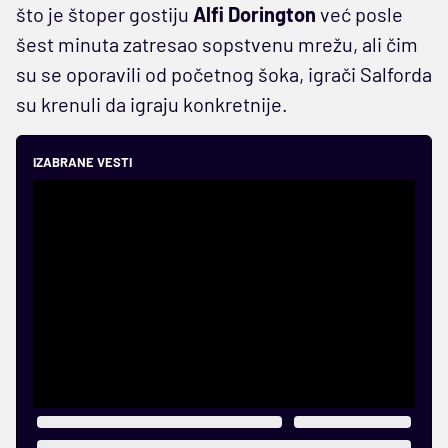
što je štoper gostiju
Alfi Dorington
već posle
šest minuta zatresao sopstvenu mrežu, ali čim
su se oporavili od početnog šoka, igrači Salforda
su krenuli da igraju konkretnije.
IZABRANE VESTI