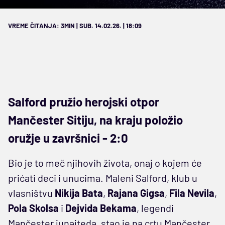
VREME ČITANJA: 3MIN | SUB. 14.02.26. | 18:09
Salford pružio herojski otpor
Mančester Sitiju, na kraju položio
oružje u završnici - 2:0
Bio je to meč njihovih života, onaj o kojem će
prićati deci i unucima. Maleni Salford, klub u
vlasništvu
Nikija Bata
,
Rajana Gigsa
,
Fila Nevila
,
Pola Skolsa
i
Dejvida Bekama
, legendi
Mančester junajteda, stao je na crtu Mančester