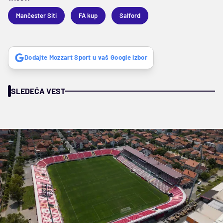
Mančester Siti
FA kup
Salford
Dodajte Mozzart Sport u vaš Google izbor
SLEDEĆA VEST