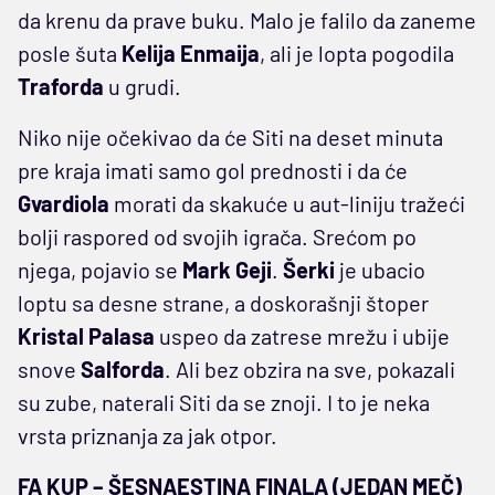
da krenu da prave buku. Malo je falilo da zaneme
posle šuta
Kelija Enmaija
, ali je lopta pogodila
Traforda
u grudi.
Niko nije očekivao da će Siti na deset minuta
pre kraja imati samo gol prednosti i da će
Gvardiola
morati da skakuće u aut-liniju tražeći
bolji raspored od svojih igrača. Srećom po
njega, pojavio se
Mark Geji
.
Šerki
je ubacio
loptu sa desne strane, a doskorašnji štoper
Kristal Palasa
uspeo da zatrese mrežu i ubije
snove
Salforda
. Ali bez obzira na sve, pokazali
su zube, naterali Siti da se znoji. I to je neka
vrsta priznanja za jak otpor.
FA KUP – ŠESNAESTINA FINALA (JEDAN MEČ)