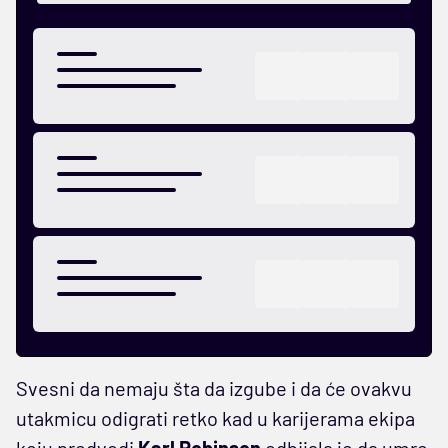
Svesni da nemaju šta da izgube i da će ovakvu
utakmicu odigrati retko kad u karijerama ekipa
koju predvodi
Karl Robinson
odbijala je da umre