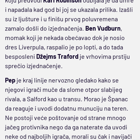
i napadala kad god bi joj se ukazala prilika. Izašli
su iz ljušture i u finišu prvog poluvremena
zamalo došli do izjednačenja.
Ben Vudburn
,
momak koji je nekada obećavao dok je nosio
dres Liverpula, raspalio je po lopti, a do tada
besposleni
Džejms Traford
je vrhovima prstiju
sprečio izjednačenje.
Pep
je kraj linije nervozno gledako kako se
njegovi igrači muče da slome otpor slabijeg
rivala, a Salford kao u transu. Morao je Španac
da reaguje i uvodi dodatnu munuciju na teren.
Ne postoji veće poštovanje od strane mnogo
jačeg protivnika nego da ga naterate da uvodi
neke od najboljih igrača, morali su čak i navijači