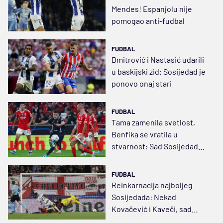
Mendes! Espanjolu nije
pomogao anti-fudbal
FUDBAL
Dmitrović i Nastasić udarili
u baskijski zid: Sosijedad je
ponovo onaj stari
FUDBAL
Tama zamenila svetlost,
Benfika se vratila u
stvarnost: Sad Sosijedad
živi snove lisabonskog
giganta (VIDEO)
FUDBAL
Reinkarnacija najboljeg
Sosijedada: Nekad
Kovačević i Kaveči, sad
Brais i Ojarsabal