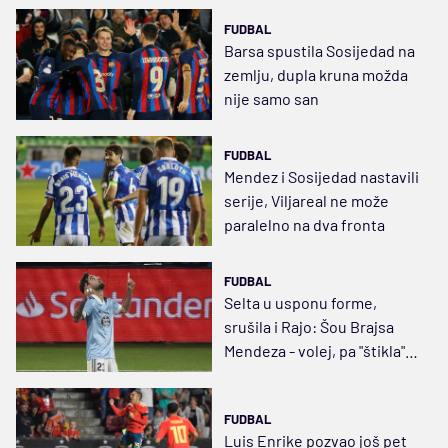
FUDBAL
Barsa spustila Sosijedad na
zemlju, dupla kruna možda
nije samo san
FUDBAL
Mendez i Sosijedad nastavili
serije, Viljareal ne može
paralelno na dva fronta
FUDBAL
Selta u usponu forme,
srušila i Rajo: Šou Brajsa
Mendeza - volej, pa "štikla"
(VIDEO)
FUDBAL
Luis Enrike pozvao još pet