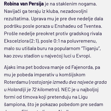
Robina van Persija
je na staklenim nogama.
Navijači ga teraju iz kluba, nezadovoljni
rezultatima. Uprava mu je pre dve nedelje dala
podršku posle poraza u Enshadeu od Tventea.
Prošle nedelje preokret protiv gradskog rivala
Ekscelziora (2:1), posle 0:1 na poluvremenu,
malo su utišala buru na popularnom “Tiganju”,
kao zovu stadion u najvećoj luci u Evropi.
Ajaks ima pet bodova manje od Fajenorda, pa
mu je pobeda imperativ u komšijskom
Roterdamu (
rastojanje između dva najveće grada
u Holandiji je 72 kilometra
). NEC je u najboljoj
formi od timova koji pretenduju na Ligu
šampiona, što je pokazao pobedom pre sedam