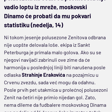
vadio loptu iz mreže, moskovski
Dinamo će probati da mu pokvari
statistiku (nedelja, 14)
Ni tokom jesenje polusezone Zenitova odbrana
nije uopšte delovala loše. ekipa iz Sankt
Peterburga je primala malo golova. Ako su se
njegovi navijači zabrinuli ove zime da će
harmonija u poslednjoj liniji biti narušena posle
odlaska
Strahinje Erakovića
na pozajmicu u
Crvenu zvezdu, sada već mogu da odahnu.
Posle prvih pet utakmica u prolećnoj polusezoni
Zenit na četiri nije primio nijedan gol. Zato,
nema dileme da fudbalere moskovskog Dinama