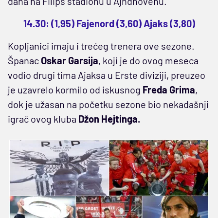
dana na Filips stadionu u Ajndhovenu.
14.30: (1,95) Fajenord (3,60) Ajaks (3,80)
Kopljanici imaju i trećeg trenera ove sezone.
Španac
Oskar Garsija
, koji je do ovog meseca
vodio drugi tima Ajaksa u Erste diviziji, preuzeo
je uzavrelo kormilo od iskusnog
Freda Grima
,
dok je užasan na početku sezone bio nekadašnji
igrač ovog kluba
Džon Hejtinga.