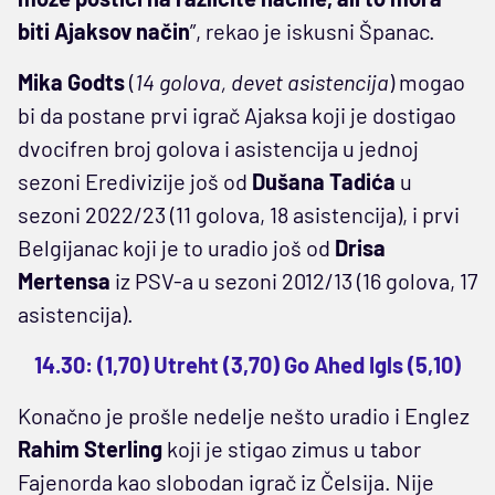
biti Ajaksov način
”, rekao je iskusni Španac.
Mika Godts
(
14 golova, devet asistencija
) mogao
bi da postane prvi igrač Ajaksa koji je dostigao
dvocifren broj golova i asistencija u jednoj
sezoni Eredivizije još od
Dušana Tadića
u
sezoni 2022/23 (11 golova, 18 asistencija), i prvi
Belgijanac koji je to uradio još od
Drisa
Mertensa
iz PSV-a u sezoni 2012/13 (16 golova, 17
asistencija).
14.30: (1,70) Utreht (3,70) Go Ahed Igls (5,10)
Konačno je prošle nedelje nešto uradio i Englez
Rahim Sterling
koji je stigao zimus u tabor
Fajenorda kao slobodan igrač iz Čelsija. Nije