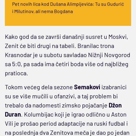
Pet novih lica kod Dušana Alimpijevića: Tu su Gudurić
i Milutinov, ali nema Bogdana
Kako god da se završi današnji susret u Moskvi,
Zenit će biti drugi na tabeli. Branilac trona
Krasnodar je u subotu savladao Nižnji Novgorod
sa 5:0, pa sada ima četiri boda više od najbližeg
pratioca.
Tokom većeg dela sezone
Semakovi
izabranici
su se više mučili u ofanzivi, a taj problem bi
trebalo da nadomesti zimsko pojačanje
Džon
Duran
. Kolumbijac koji je igrao odlično u Aston
Vili je prošao period adaptacije na ruski fudbal i
na poslednja dva Zenitova meča je dao po jedan