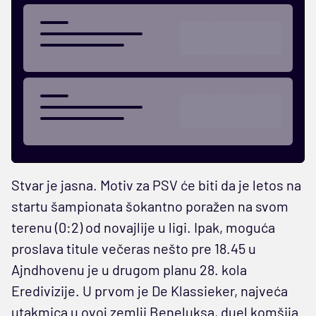
Stvar je jasna. Motiv za PSV će biti da je letos na
startu šampionata šokantno poražen na svom
terenu (0:2) od novajlije u ligi. Ipak, moguća
proslava titule večeras nešto pre 18.45 u
Ajndhovenu je u drugom planu 28. kola
Eredivizije. U prvom je De Klassieker, najveća
utakmica u ovoj zemlji Beneluksa, duel komšija