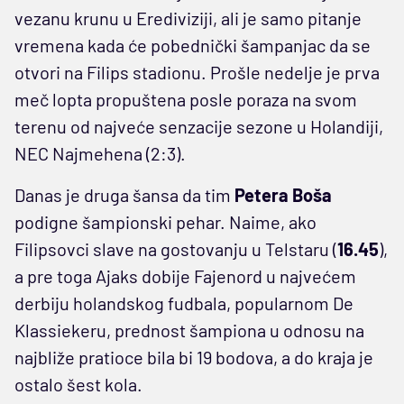
vezanu krunu u Erediviziji, ali je samo pitanje
vremena kada će pobednički šampanjac da se
otvori na Filips stadionu. Prošle nedelje je prva
meč lopta propuštena posle poraza na svom
terenu od najveće senzacije sezone u Holandiji,
NEC Najmehena (2:3).
Danas je druga šansa da tim
Petera Boša
podigne šampionski pehar. Naime, ako
Filipsovci slave na gostovanju u Telstaru (
16.45
),
a pre toga Ajaks dobije Fajenord u najvećem
derbiju holandskog fudbala, popularnom De
Klassiekeru, prednost šampiona u odnosu na
najbliže pratioce bila bi 19 bodova, a do kraja je
ostalo šest kola.