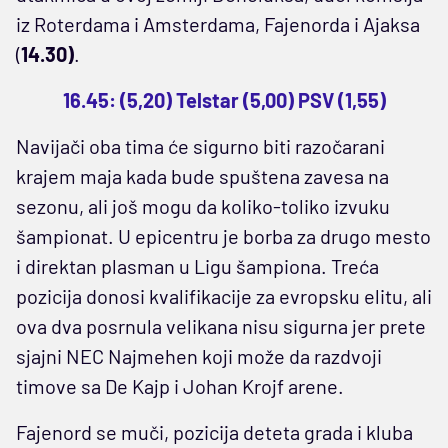
iz Roterdama i Amsterdama, Fajenorda i Ajaksa
(
14.30)
.
16.45: (5,20) Telstar (5,00) PSV (1,55)
Navijači oba tima će sigurno biti razočarani
krajem maja kada bude spuštena zavesa na
sezonu, ali još mogu da koliko-toliko izvuku
šampionat. U epicentru je borba za drugo mesto
i direktan plasman u Ligu šampiona. Treća
pozicija donosi kvalifikacije za evropsku elitu, ali
ova dva posrnula velikana nisu sigurna jer prete
sjajni NEC Najmehen koji može da razdvoji
timove sa De Kajp i Johan Krojf arene.
Fajenord se muči, pozicija deteta grada i kluba