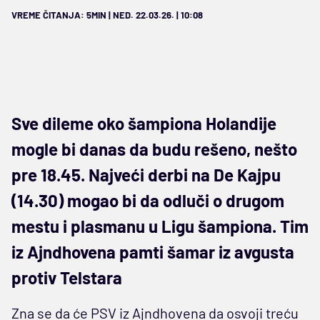
VREME ČITANJA: 5MIN | NED. 22.03.26. | 10:08
Sve dileme oko šampiona Holandije
mogle bi danas da budu rešeno, nešto
pre 18.45. Najveći derbi na De Kajpu
(14.30) mogao bi da odluči o drugom
mestu i plasmanu u Ligu šampiona. Tim
iz Ajndhovena pamti šamar iz avgusta
protiv Telstara
Zna se da će PSV iz Ajndhovena da osvoji treću