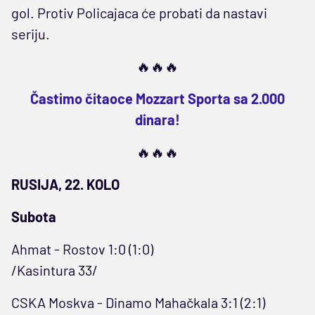
gol. Protiv Policajaca će probati da nastavi
seriju.
🔥🔥🔥
Častimo čitaoce Mozzart Sporta sa 2.000
dinara!
🔥🔥🔥
RUSIJA, 22. KOLO
Subota
Ahmat - Rostov 1:0 (1:0)
/Kasintura 33/
CSKA Moskva - Dinamo Mahačkala 3:1 (2:1)