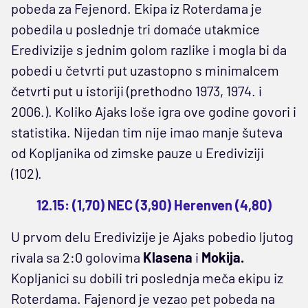
pobeda za Fejenord. Ekipa iz Roterdama je
pobedila u poslednje tri domaće utakmice
Eredivizije s jednim golom razlike i mogla bi da
pobedi u četvrti put uzastopno s minimalcem
četvrti put u istoriji (prethodno 1973, 1974. i
2006.). Koliko Ajaks loše igra ove godine govori i
statistika. Nijedan tim nije imao manje šuteva
od Kopljanika od zimske pauze u Erediviziji
(102).
12.15: (1,70) NEC (3,90) Herenven (4,80)
U prvom delu Eredivizije je Ajaks pobedio ljutog
rivala sa 2:0 golovima
Klasena
i
Mokija.
Kopljanici su dobili tri poslednja meča ekipu iz
Roterdama. Fajenord je vezao pet pobeda na