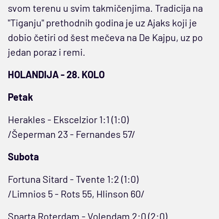
svom terenu u svim takmičenjima. Tradicija na
"Tiganju" prethodnih godina je uz Ajaks koji je
dobio četiri od šest mečeva na De Kajpu, uz po
jedan poraz i remi.
HOLANDIJA - 28. KOLO
Petak
Herakles - Ekscelzior 1:1 (1:0)
/Šeperman 23 - Fernandes 57/
Subota
Fortuna Sitard - Tvente 1:2 (1:0)
/Limnios 5 - Rots 55, Hlinson 60/
Sparta Roterdam - Volendam 2:0 (2:0)