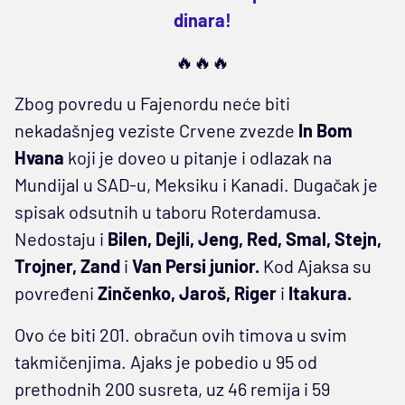
dinara!
🔥🔥🔥
Zbog povredu u Fajenordu neće biti
nekadašnjeg veziste Crvene zvezde
In Bom
Hvana
koji je doveo u pitanje i odlazak na
Mundijal u SAD-u, Meksiku i Kanadi. Dugačak je
spisak odsutnih u taboru Roterdamusa.
Nedostaju i
Bilen, Dejli, Jeng, Red, Smal, Stejn,
Trojner, Zand
i
Van Persi junior.
Kod Ajaksa su
povređeni
Zinčenko, Jaroš, Riger
i
Itakura.
Ovo će biti 201. obračun ovih timova u svim
takmičenjima. Ajaks je pobedio u 95 od
prethodnih 200 susreta, uz 46 remija i 59