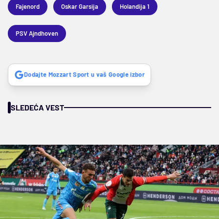
Fajenord
Oskar Garsija
Holandija 1
PSV Ajndhoven
Dodajte Mozzart Sport u vaš Google izbor
SLEDEĆA VEST