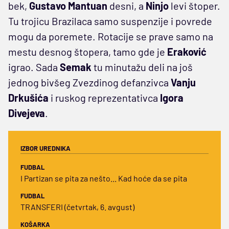
bek,
Gustavo Mantuan
desni, a
Ninjo
levi štoper.
Tu trojicu Brazilaca samo suspenzije i povrede
mogu da poremete. Rotacije se prave samo na
mestu desnog štopera, tamo gde je
Eraković
igrao. Sada
Semak
tu minutažu deli na još
jednog bivšeg Zvezdinog defanzivca
Vanju
Drkušića
i ruskog reprezentativca
Igora
Divejeva
.
IZBOR UREDNIKA
FUDBAL
I Partizan se pita za nešto... Kad hoće da se pita
FUDBAL
TRANSFERI (četvrtak, 6. avgust)
KOŠARKA