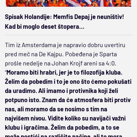
Spisak Holandije: Memfis Depaj je neuništiv!
Kad bi moglo deset štopera…
Tim iz Amsterdama je napravio dobru uvertiru
pred meč na De Kajpu. Pobeđena je Sparta
prošle nedelje na Johan Krojf areni sa 4:0.
“
Moramo biti hrabri, jer je to filozofija kluba.
Želim da pobedim i to je ono što ćemo pokušati
da uradimo. Ali imamo i protivnika koji želi
potpuno isto. Znam da će atmosfera biti protiv
nas, ali moramo da se nosimo s tim na
najvišem nivou. Vidite koliko su navijači važni
klubu i igračima. Želim da pobedim, a to se
može postići na različite načine, ali to mora