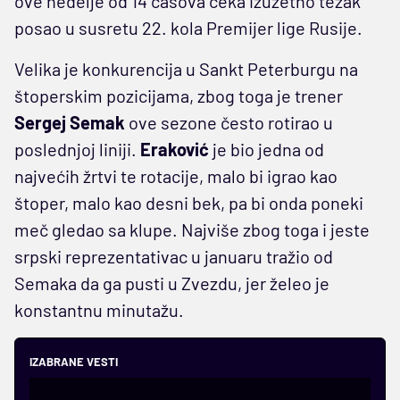
ove nedelje od 14 časova čeka izuzetno težak
posao u susretu 22. kola Premijer lige Rusije.
Velika je konkurencija u Sankt Peterburgu na
štoperskim pozicijama, zbog toga je trener
Sergej Semak
ove sezone često rotirao u
poslednjoj liniji.
Eraković
je bio jedna od
najvećih žrtvi te rotacije, malo bi igrao kao
štoper, malo kao desni bek, pa bi onda poneki
meč gledao sa klupe. Najviše zbog toga i jeste
srpski reprezentativac u januaru tražio od
Semaka da ga pusti u Zvezdu, jer želeo je
konstantnu minutažu.
IZABRANE VESTI