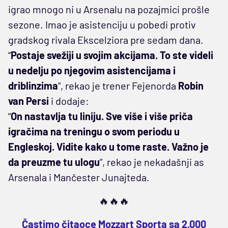
igrao mnogo ni u Arsenalu na pozajmici prošle
sezone. Imao je asistenciju u pobedi protiv
gradskog rivala Ekscelziora pre sedam dana.
“
Postaje svežiji u svojim akcijama. To ste videli
u nedelju po njegovim asistencijama i
driblinzima
“, rekao je trener Fejenorda
Robin
van Persi
i dodaje:
“
On nastavlja tu liniju. Sve više i više priča
igračima na treningu o svom periodu u
Engleskoj. Vidite kako u tome raste. Važno je
da preuzme tu ulogu
”, rekao je nekadašnji as
Arsenala i Mančester Junajteda.
🔥🔥🔥
Častimo čitaoce Mozzart Sporta sa 2.000