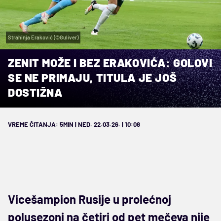
Strahinja Eraković (©Guliver)
ZENIT MOŽE I BEZ ERAKOVIĆA: GOLOVI
SE NE PRIMAJU, TITULA JE JOŠ
DOSTIŽNA
VREME ČITANJA: 5MIN | NED. 22.03.26. | 10:08
Vicešampion Rusije u prolećnoj
polusezoni na četiri od pet mečeva nije