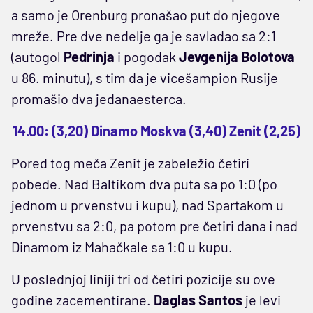
a samo je Orenburg pronašao put do njegove
mreže. Pre dve nedelje ga je savladao sa 2:1
(autogol
Pedrinja
i pogodak
Jevgenija Bolotova
u 86. minutu), s tim da je vicešampion Rusije
promašio dva jedanaesterca.
14.00: (3,20) Dinamo Moskva (3,40) Zenit (2,25)
Pored tog meča Zenit je zabeležio četiri
pobede. Nad Baltikom dva puta sa po 1:0 (po
jednom u prvenstvu i kupu), nad Spartakom u
prvenstvu sa 2:0, pa potom pre četiri dana i nad
Dinamom iz Mahačkale sa 1:0 u kupu.
U poslednjoj liniji tri od četiri pozicije su ove
godine zacementirane.
Daglas Santos
je levi