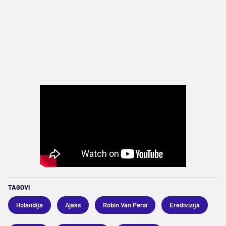
TAGOVI
Holandija
Ajaks
Robin Van Persi
Eredivizija