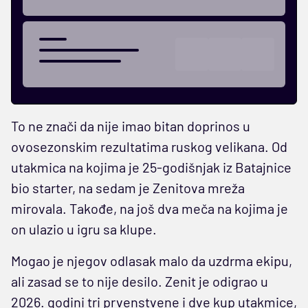
To ne znači da nije imao bitan doprinos u
ovosezonskim rezultatima ruskog velikana. Od
utakmica na kojima je 25-godišnjak iz Batajnice
bio starter, na sedam je Zenitova mreža
mirovala. Takođe, na još dva meča na kojima je
on ulazio u igru sa klupe.
Mogao je njegov odlasak malo da uzdrma ekipu,
ali zasad se to nije desilo. Zenit je odigrao u
2026. godini tri prvenstvene i dve kup utakmice,