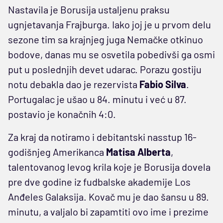
Nastavila je Borusija ustaljenu praksu
ugnjetavanja Frajburga. Iako joj je u prvom delu
sezone tim sa krajnjeg juga Nemačke otkinuo
bodove, danas mu se osvetila pobedivši ga osmi
put u poslednjih devet udarac. Porazu gostiju
notu debakla dao je rezervista
Fabio Silva
.
Portugalac je ušao u 84. minutu i već u 87.
postavio je konačnih 4:0.
Za kraj da notiramo i debitantski nasstup 16-
godišnjeg Amerikanca
Matisa Alberta
,
talentovanog levog krila koje je Borusija dovela
pre dve godine iz fudbalske akademije Los
Anđeles Galaksija. Kovač mu je dao šansu u 89.
minutu, a valjalo bi zapamtiti ovo ime i prezime