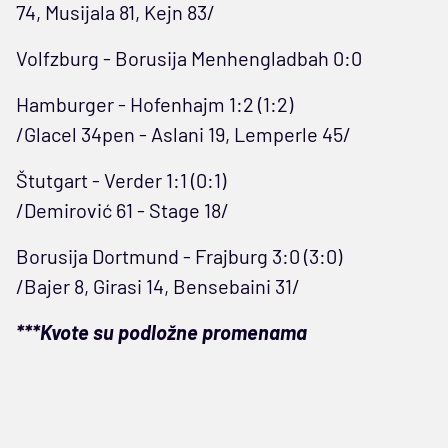
74, Musijala 81, Kejn 83/
Volfzburg - Borusija Menhengladbah 0:0
Hamburger - Hofenhajm 1:2 (1:2)
/Glacel 34pen - Aslani 19, Lemperle 45/
Štutgart - Verder 1:1 (0:1)
/Demirović 61 - Stage 18/
Borusija Dortmund - Frajburg 3:0 (3:0)
/Bajer 8, Girasi 14, Bensebaini 31/
***Kvote su podložne promenama