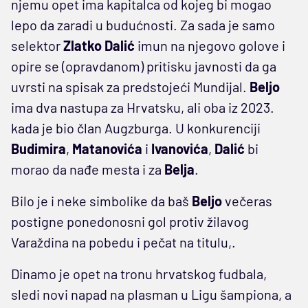
njemu opet ima kapitalca od kojeg bi mogao
lepo da zaradi u budućnosti. Za sada je samo
selektor
Zlatko
Dalić
imun na njegovo golove i
opire se (opravdanom) pritisku javnosti da ga
uvrsti na spisak za predstojeći Mundijal.
Beljo
ima dva nastupa za Hrvatsku, ali oba iz 2023.
kada je bio član Augzburga. U konkurenciji
Budimira
,
Matanovića
i
Ivanovića
,
Dalić
bi
morao da nađe mesta i za
Belja
.
Bilo je i neke simbolike da baš
Beljo
večeras
postigne ponedonosni gol protiv žilavog
Varaždina na pobedu i pečat na titulu,.
Dinamo je opet na tronu hrvatskog fudbala,
sledi novi napad na plasman u Ligu šampiona, a