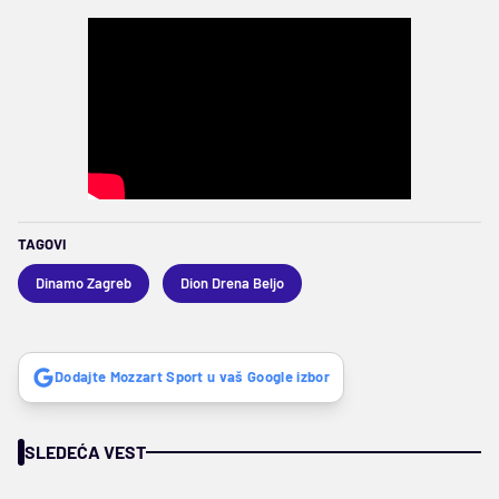
TAGOVI
Dinamo Zagreb
Dion Drena Beljo
Dodajte Mozzart Sport u vaš Google izbor
SLEDEĆA VEST