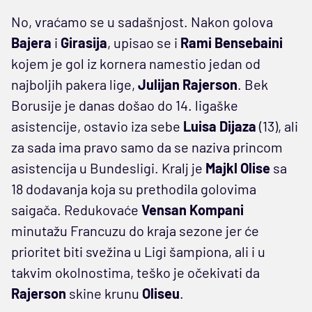
No, vraćamo se u sadašnjost. Nakon golova
Bajera
i
Girasija
, upisao se i
Rami Bensebaini
kojem je gol iz kornera namestio jedan od
najboljih pakera lige,
Julijan Rajerson
. Bek
Borusije je danas došao do 14. ligaške
asistencije, ostavio iza sebe
Luisa Dijaza
(13), ali
za sada ima pravo samo da se naziva princom
asistencija u Bundesligi. Kralj je
Majkl Olise
sa
18 dodavanja koja su prethodila golovima
saigača. Redukovaće
Vensan Kompani
minutažu Francuzu do kraja sezone jer će
prioritet biti svežina u Ligi šampiona, ali i u
takvim okolnostima, teško je očekivati da
Rajerson
skine krunu
Oliseu
.