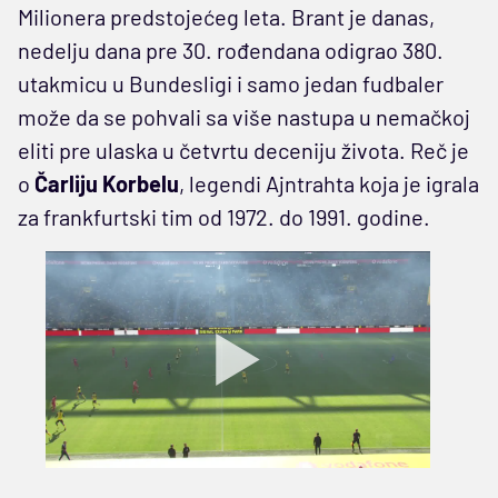
Milionera predstojećeg leta. Brant je danas,
nedelju dana pre 30. rođendana odigrao 380.
utakmicu u Bundesligi i samo jedan fudbaler
može da se pohvali sa više nastupa u nemačkoj
eliti pre ulaska u četvrtu deceniju života. Reč je
o
Čarliju Korbelu
, legendi Ajntrahta koja je igrala
za frankfurtski tim od 1972. do 1991. godine.