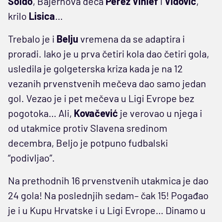
Soldo
, Bajernova deca
Perez
Vinlef
i
Vidović
,
krilo
Lisica
…
Trebalo je i
Belju
vremena da se adaptira i
proradi. Iako je u prva četiri kola dao četiri gola,
usledila je golgeterska kriza kada je na 12
vezanih prvenstvenih mečeva dao samo jedan
gol. Vezao je i pet mečeva u Ligi Evrope bez
pogotoka… Ali,
Kovačević
je verovao u njega i
od utakmice protiv Slavena sredinom
decembra, Beljo je potpuno fudbalski
“podivljao”.
Na prethodnih 16 prvenstvenih utakmica je dao
24 gola! Na poslednjih sedam– čak 15! Pogađao
je i u Kupu Hrvatske i u Ligi Evrope… Dinamo u