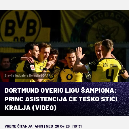
Slavlje fudbalera Borusije (©AFP)
DORTMUND OVERIO LIGU ŠAMPIONA:
PRINC ASISTENCIJA ĆE TEŠKO STIĆI
KRALJA (VIDEO)
VREME ČITANJA: 4MIN | NED. 26.04.26. | 19:31