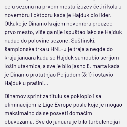
celu sezonu na prvom mestu izuzev četiri kola u
novembru i oktobru kada je Hajduk bio lider.
Otkako je Dinamo krajem novembra preuzeo
prvo mesto, više ga nije ispuštao iako se Hajduk
nadao do polovine sezone. Suštinski,
šampionska trka u HNL-u je trajala negde do
kraja januara kada se Hajduk samoubio serijom
loših utakmica, a sve je bilo jasno 8. marta kada
je Dinamo protutnjao Poljudom (3:1) i ostavio
Hajduk u prašini…
Dinamov sprint za titulu se poklopio i sa
eliminacijom iz Lige Evrope posle koje je mogao
maksimalno da se posveti domaćim
obavezama. Sve do januara je bilo turbulencija i