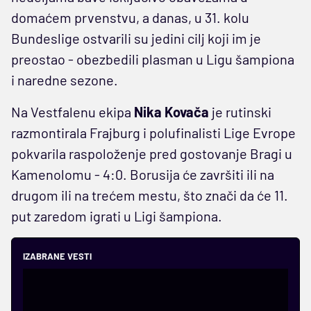
domaćem prvenstvu, a danas, u 31. kolu
Bundeslige ostvarili su jedini cilj koji im je
preostao - obezbedili plasman u Ligu šampiona
i naredne sezone.
Na Vestfalenu ekipa
Nika Kovača
je rutinski
razmontirala Frajburg i polufinalisti Lige Evrope
pokvarila raspoloženje pred gostovanje Bragi u
Kamenolomu - 4:0. Borusija će završiti ili na
drugom ili na trećem mestu, što znači da će 11.
put zaredom igrati u Ligi šampiona.
IZABRANE VESTI