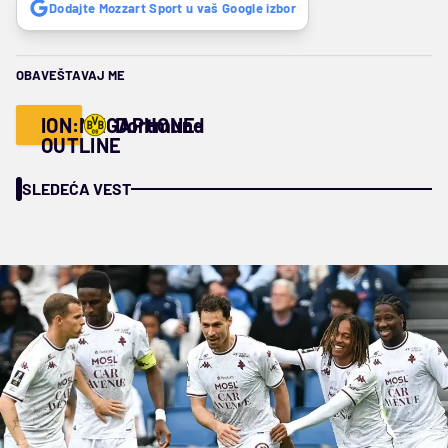
Dodajte Mozzart Sport u vaš Google izbor
OBAVEŠTAVAJ ME
ION:MEGAPHONE-
Dortmund
OUTLINE
SLEDEĆA VEST