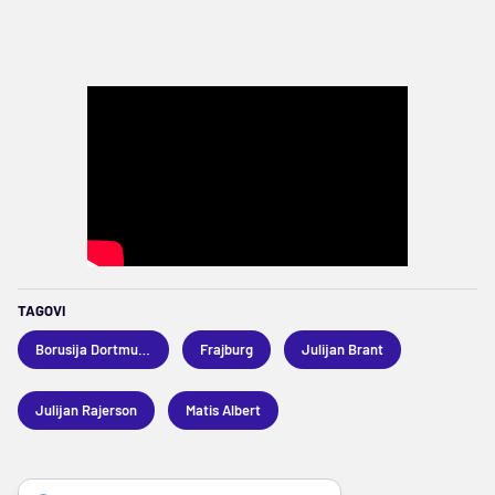
TAGOVI
Borusija Dortmund
Frajburg
Julijan Brant
Julijan Rajerson
Matis Albert