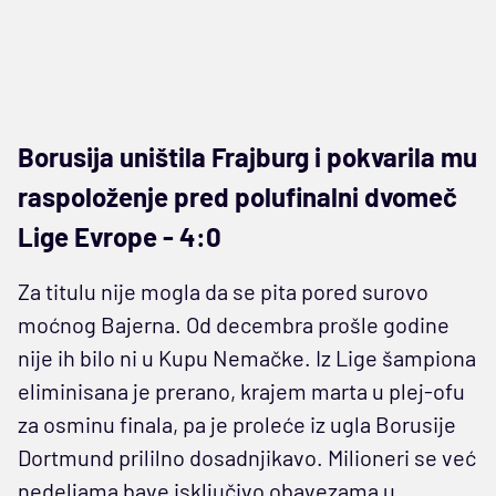
Borusija uništila Frajburg i pokvarila mu
raspoloženje pred polufinalni dvomeč
Lige Evrope - 4:0
Za titulu nije mogla da se pita pored surovo
moćnog Bajerna. Od decembra prošle godine
nije ih bilo ni u Kupu Nemačke. Iz Lige šampiona
eliminisana je prerano, krajem marta u plej-ofu
za osminu finala, pa je proleće iz ugla Borusije
Dortmund prililno dosadnjikavo. Milioneri se već
nedeljama bave isključivo obavezama u