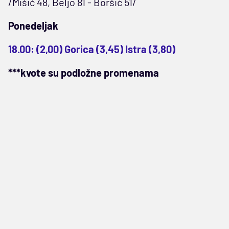
/Mišić 48, Beljo 81 - Boršić 51/
Ponedeljak
18.00: (2,00) Gorica (3,45) Istra (3,80)
***kvote su podložne promenama