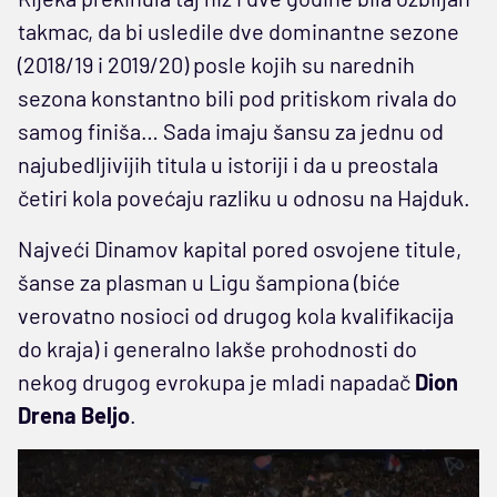
takmac, da bi usledile dve dominantne sezone
(2018/19 i 2019/20) posle kojih su narednih
sezona konstantno bili pod pritiskom rivala do
samog finiša… Sada imaju šansu za jednu od
najubedljivijih titula u istoriji i da u preostala
četiri kola povećaju razliku u odnosu na Hajduk.
Najveći Dinamov kapital pored osvojene titule,
šanse za plasman u Ligu šampiona (biće
verovatno nosioci od drugog kola kvalifikacija
do kraja) i generalno lakše prohodnosti do
nekog drugog evrokupa je mladi napadač
Dion
Drena Beljo
.