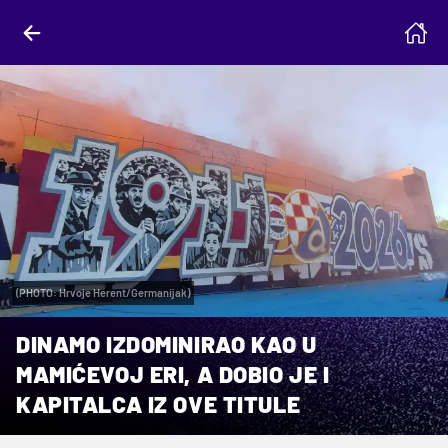
(PHOTO: Hrvoje Herent/Germanijak)
DINAMO IZDOMINIRAO KAO U
MAMIĆEVOJ ERI, A DOBIO JE I
KAPITALCA IZ OVE TITULE