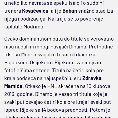
u nekoliko navrata se spekulisalo i o sudbini
trenera
Kovačevića
, ali je
Boban
snažno stao iza
njega i podržao ga. Na kraju se to poverenje
isplatilo Modrima.
Ovako dominantnom putu do titule se verovatno
nisu nadali ni mnogi navijači Dinama. Prethodne
trke su Modri osvajali u tesnim trkama sa
Hajdukom, Osijekom i Rijekom i zanimljivim
fotofinišima sezone. Titula na četiri kola pre
kraja podseća na najuspešniju eru
Zdravka
Mamića
. Otkako je HNL skraćena na 10 klubova
2013. godine, Dinamo je vezao tri titule koje je
svaki put osvajao četiri kola pre kraja i svaki put
ispred Rijeke sa 14 bodova prednosti. Potom je
Rijeka prekinula taj niz i dve godine bila ozbiljan