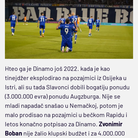
Hteo ga je Dinamo još 2022. kada je kao
tinejdžer eksplodirao na pozajmici iz Osijeka u
Istri, ali su tada Slavonci dobili bogatiju ponudu
(3.000.000 evra) ponudu Augzburga. Nije se
mladi napadač snašao u Nemačkoj, potom je
malo prodisao na pozajmici u bečkom Rapidu i
letos konačno potpisao za Dinamo.
Zvonimir
Boban
nije žalio klupski budžet i za 4.000.000