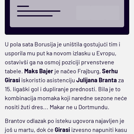
U pola sata Borusija je uništila gostujući tim i
usporila mu put ka novom izlasku u Evropu,
ostavivši ga na osmoj poziciji prvenstvene
tabele.
Maks Bajer
je načeo Frajburg,
Serhu
Girasi
iskoristio asistenciju
Julijana Branta
za
15. ligaški gol i dupliranje prednosti. Bila je to
kombinacija momaka koji naredne sezone neće
nositi žuti dres... Makar ne u Dortmundu.
Brantov odlazak po isteku ugovora najavljen je
još u martu, dok će
Girasi
izvesno napuniti kasu