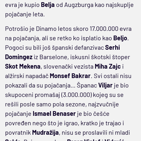
evra je kupio
Belja
od Augzburga kao najskuplje
pojačanje leta.
Potrošio je Dinamo letos skoro 17.000.000 evra
na pojačanja, ali se retko ko isplatio kao
Beljo
.
Pogoci su bili još španski defanzivac
Serhi
Domingez
iz Barselone, iskusni škotski štoper
Skot
Mekena
, slovenački vezista
Miha
Zajc
i
alžirski napadač
Monsef
Bakrar
. Svi ostali nisu
pokazali da su pojačanja… Španac
Viljar
je bio
skupoceni promašaj (3.000.000) kojeg su se
rešili posle samo pola sezone, najzvučnije
pojačanje
Ismael
Benaser
je bio češće
povređen nego što je igrao, kratko je trajao i
povratnik
Mudražija
, nisu se proslavili ni mladi