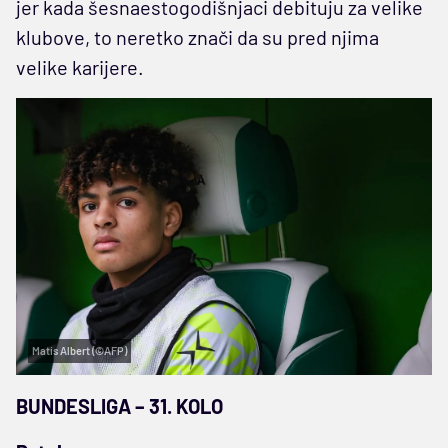
jer kada šesnaestogodišnjaci debituju za velike
klubove, to neretko znači da su pred njima
velike karijere.
Matis Albert (©AFP)
BUNDESLIGA – 31. KOLO