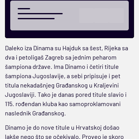
Daleko iza Dinama su Hajduk sa šest, Rijeka sa
dva i petoligaš Zagreb sa jednim peharom
šampiona države. Ima Dinamo i četiri titule
šampiona Jugoslavije, a sebi pripisuje i pet
titula nekadašnjeg Građanskog u Kraljevini
Jugoslaviji. Tako je danas pored titule slavio i
115. rođendan kluba kao samoproklamovani
naslednik Građanskog.
Dinamo je do nove titule u Hrvatskoj došao
lakše nego što se očekivalo. Proveo je skoro