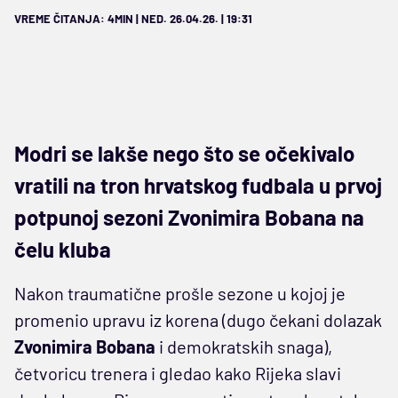
VREME ČITANJA: 4MIN | NED. 26.04.26. | 19:31
Modri se lakše nego što se očekivalo
vratili na tron hrvatskog fudbala u prvoj
potpunoj sezoni Zvonimira Bobana na
čelu kluba
Nakon traumatične prošle sezone u kojoj je
promenio upravu iz korena (dugo čekani dolazak
Zvonimira
Bobana
i demokratskih snaga),
četvoricu trenera i gledao kako Rijeka slavi