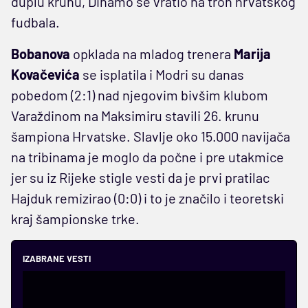
duplu krunu, Dinamo se vratio na tron hrvatskog
fudbala.
Bobanova
opklada na mladog trenera
Marija
Kovačevića
se isplatila i Modri su danas
pobedom (2:1) nad njegovim bivšim klubom
Varaždinom na Maksimiru stavili 26. krunu
šampiona Hrvatske. Slavlje oko 15.000 navijača
na tribinama je moglo da počne i pre utakmice
jer su iz Rijeke stigle vesti da je prvi pratilac
Hajduk remizirao (0:0) i to je značilo i teoretski
kraj šampionske trke.
IZABRANE VESTI