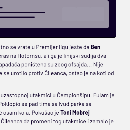
tno se vrate u Premijer ligu jeste da
Ben
s na Hotornsu, ali ga je linijski sudija dva
apadača poništena su zbog ofsajda... Nije
se urotilo protiv Čileanca, ostao je na koti od
toj uzastopnoj utakmici u Čempionšipu. Fulam je
Poklopio se pad tima sa Ivud parka sa
eć osam kola. Pokušao je
Toni Mobrej
 Čileanca da promeni tog utakmice i zamalo je