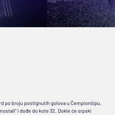
rd po broju postignutih golova u Čempionšipu.
stali“ i dođe do kote 32. Dokle će srpski