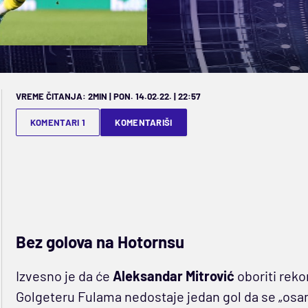
VREME ČITANJA: 2MIN | PON. 14.02.22. | 22:57
KOMENTARI 1
KOMENTARIŠI
Bez golova na Hotornsu
Izvesno je da će
Aleksandar Mitrović
oboriti reko
Golgeteru Fulama nedostaje jedan gol da se „osamo