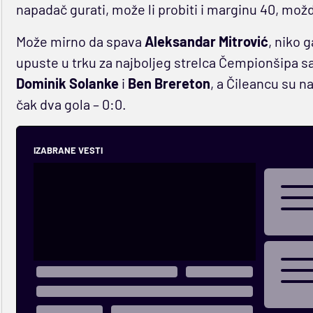
napadač gurati, može li probiti i marginu 40, možda
Može mirno da spava
Aleksandar Mitrović
, niko 
upuste u trku za najboljeg strelca Čempionšipa s
Dominik Solanke
i
Ben Brereton
, a Čileancu su 
čak dva gola – 0:0.
IZABRANE VESTI