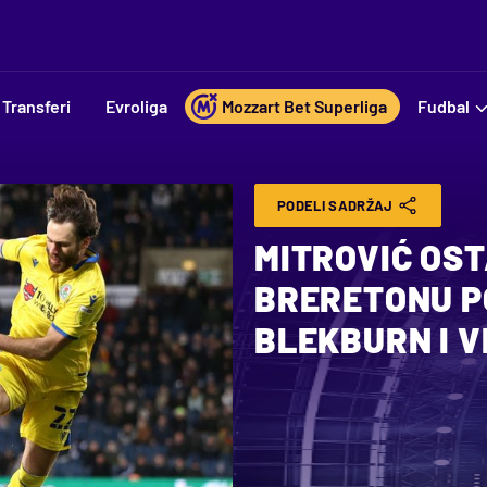
Transferi
Evroliga
Mozzart Bet Superliga
Fudbal
PODELI SADRŽAJ
MITROVIĆ OST
BRERETONU P
BLEKBURN I V