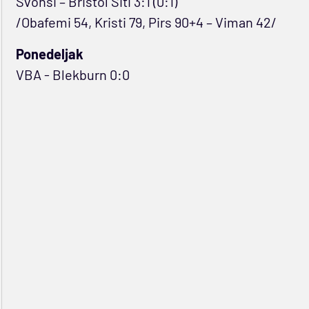
Svonsi – Bristol Siti 3:1 (0:1)
/Obafemi 54, Kristi 79, Pirs 90+4 – Viman 42/
Ponedeljak
VBA - Blekburn 0:0