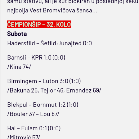
samu stativu, ali je šut blokiran u poslednjoj sek
najbolja Vest Bromvičova šansa...
ČEMPIONŠIP – 32. KOLO
Subota
Hadersfild – Šefild Junajted 0:0
Barnsli – KPR 1:0 (0:0)
/Kina 74/
Birmingem – Luton 3:0 (1:0)
/Bakuna 25, Tejlor 46, Ernandez 69/
Blekpul – Bornmut 1:2 (1:0)
/Bouler 37 – Lou 87/
Hal – Fulam 0:1 (0:0)
/Mitrović 57/