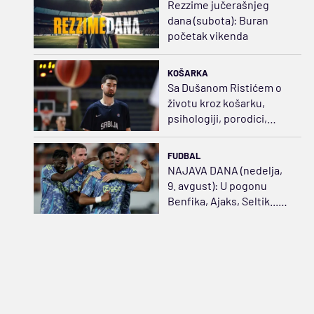
Rezzime jučerašnjeg
dana (subota): Buran
početak vikenda
KOŠARKA
Sa Dušanom Ristićem o
životu kroz košarku,
psihologiji, porodici,
samoći i svetu koji menja
čoveka
FUDBAL
NAJAVA DANA (nedelja,
9. avgust): U pogonu
Benfika, Ajaks, Seltik...
Vruće nedeljno veče u
Mozzart Bet SL