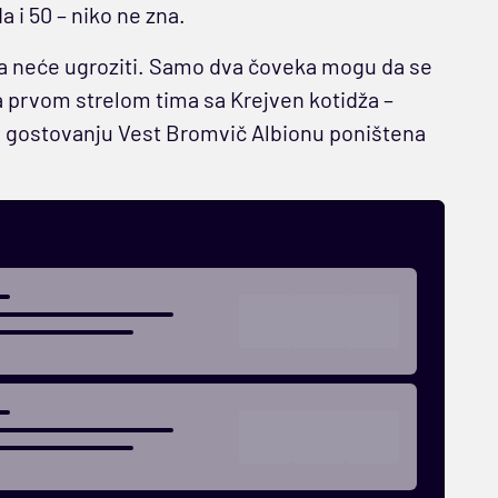
 i 50 – niko ne zna.
ga neće ugroziti. Samo dva čoveka mogu da se
a prvom strelom tima sa Krejven kotidža –
na gostovanju Vest Bromvič Albionu poništena