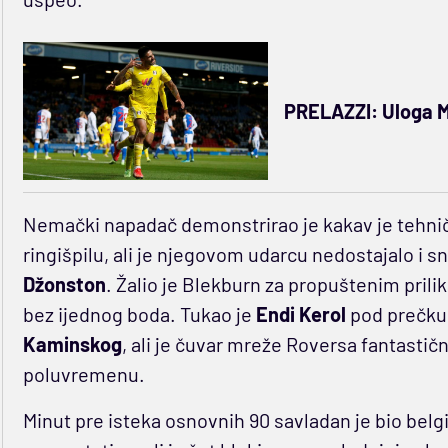
PRELAZZI: Uloga Mi
Nemački napadač demonstrirao je kakav je tehničar
ringišpilu, ali je njegovom udarcu nedostajalo i s
Džonston
. Žalio je Blekburn za propuštenim pril
bez ijednog boda. Tukao je
Endi Kerol
pod prečku,
Kaminskog
, ali je čuvar mreže Roversa fantastič
poluvremenu.
Minut pre isteka osnovnih 90 savladan je bio belg