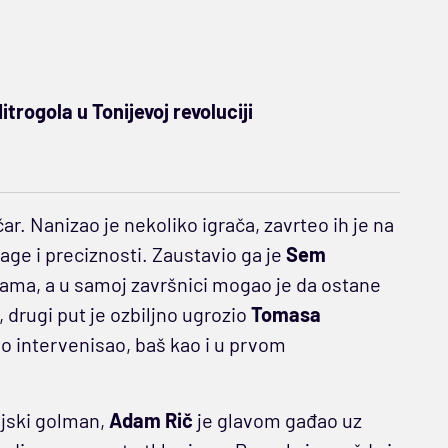
trogola u Tonijevoj revoluciji
. Nanizao je nekoliko igrača, zavrteo ih je na
nage i preciznosti. Zaustavio ga je
Sem
ikama, a u samoj završnici mogao je da ostane
 drugi put je ozbiljno ugrozio
Tomasa
no intervenisao, baš kao i u prvom
ijski golman,
Adam Rič
je glavom gađao uz