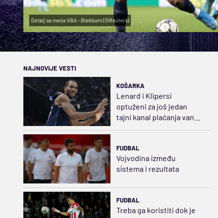
Detalj sa meča VBA - Blekburn (©Reuters)
NAJNOVIJE VESTI
KOŠARKA
Lenard i Klipersi
optuženi za još jedan
tajni kanal plaćanja van
seleri kepa
FUDBAL
Vojvodina između
sistema i rezultata
FUDBAL
Treba ga koristiti dok je