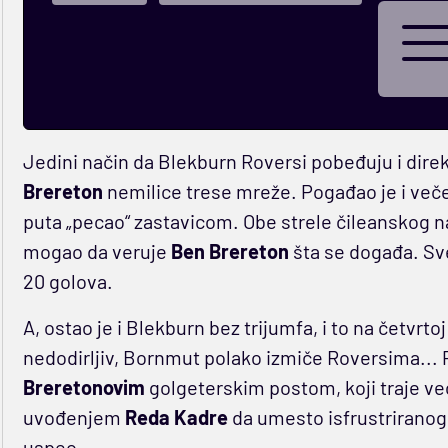
Jedini način da Blekburn Roversi pobeđuju i direk
Brereton
nemilice trese mreže. Pogađao je i večera
puta „pecao“ zastavicom. Obe strele čileanskog n
mogao da veruje
Ben Brereton
šta se događa. Sve 
20 golova.
A, ostao je i Blekburn bez trijumfa, i to na četvr
nedodirljiv, Bornmut polako izmiče Roversima... 
Breretonovim
golgeterskim postom, koji traje v
uvođenjem
Reda Kadre
da umesto isfrustriranog
uspeo.