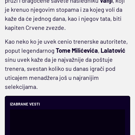
pruži i dragocene savete nasledniku
Vanji
, koji
je krenuo njegovim stopama i za kojeg voli da
kaže da će jednog dana, kao i njegov tata, biti
kapiten Crvene zvezde.
Kao neko ko je uvek cenio trenerske autoritete,
poput legendarnog
Tome Milićevića
,
Lalatović
sinu uvek kaže da je najvažnije da poštuje
trenera, svestan koliko su danas igrači pod
uticajem menadžera još u najranijim
selekcijama.
IZABRANE VESTI