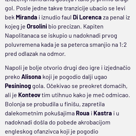
gol. Posle jedne takve tranzicije ubacio se levi
bek
Miranda
i iznudio faul
Di Lorenca
za penal iz
kojeg je
Orsolini
bio precizan. Kapiten
Napolitanaca se iskupio u nadoknadi prvog
poluvremena kada je sa peterca smanjio na 1:2
pred odlazak na odmor.
Napoli je bolje otvorio drugi deo igre i izjednačio
preko
Alisona
koji je pogodio dalji ugao
Pesininog
gola. Očekivao se preokret domaćih,
ali je
Konteov
tim utihnuo kako je meč odmicao.
Bolonja se probudila u finišu, zapretila
dalekometnim pokušajima
Roua
i
Kastra
i u
nadoknadi došla do pobede akrobacijom
engleskog ofanzivca koji je pogodio