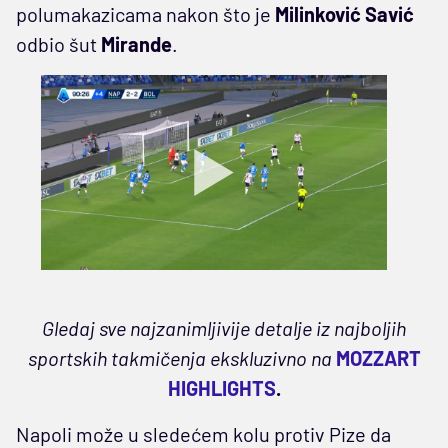
polumakazicama nakon što je
Milinković
Savić
odbio šut
Mirande
.
Gledaj sve najzanimljivije detalje iz najboljih
sportskih takmičenja ekskluzivno na
MOZZART
HIGHLIGHTS
.
Napoli može u sledećem kolu protiv Pize da