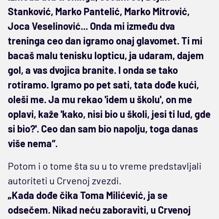
Stanković, Marko Pantelić, Marko Mitrović,
Joca Veselinović... Onda mi između dva
treninga ceo dan igramo onaj glavomet. Ti mi
bacaš malu tenisku lopticu, ja udaram, dajem
gol, a vas dvojica branite. I onda se tako
rotiramo. Igramo po pet sati, tata dođe kući,
oleši me. Ja mu rekao 'idem u školu', on me
oplavi, kaže 'kako, nisi bio u školi, jesi ti lud, gde
si bio?'. Ceo dan sam bio napolju, toga danas
više nema“.
Potom i o tome šta su u to vreme predstavljali
autoriteti u Crvenoj zvezdi.
„Kada dođe čika Toma Milićević, ja se
odsečem. Nikad neću zaboraviti, u Crvenoj