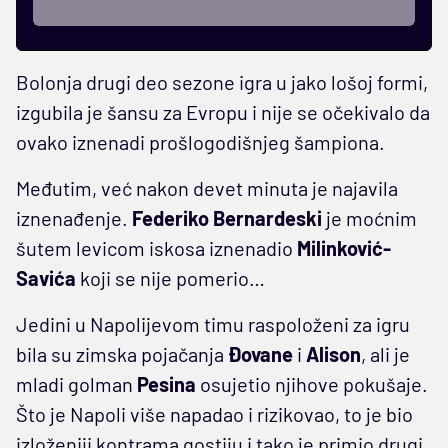
Bolonja drugi deo sezone igra u jako lošoj formi,
izgubila je šansu za Evropu i nije se očekivalo da
ovako iznenadi prošlogodišnjeg šampiona.
Međutim, već nakon devet minuta je najavila
iznenađenje.
Federiko Bernardeski
je moćnim
šutem levicom iskosa iznenadio
Milinković-
Savića
koji se nije pomerio…
Jedini u Napolijevom timu raspoloženi za igru
bila su zimska pojačanja
Đovane
i
Alison
, ali je
mladi golman
Pesina
osujetio njihove pokušaje.
Što je Napoli više napadao i rizikovao, to je bio
izloženiji kontrama gostiju i tako je primio drugi