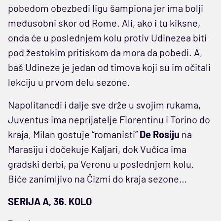
pobedom obezbedi ligu šampiona jer ima bolji
međusobni skor od Rome. Ali, ako i tu kiksne,
onda će u poslednjem kolu protiv Udinezea biti
pod žestokim pritiskom da mora da pobedi. A,
baš Udineze je jedan od timova koji su im očitali
lekciju u prvom delu sezone.
Napolitancdi i dalje sve drže u svojim rukama,
Juventus ima neprijatelje Fiorentinu i Torino do
kraja, Milan gostuje “romanisti”
De
Rosiju
na
Marasiju i dočekuje Kaljari, dok Vučica ima
gradski derbi, pa Veronu u poslednjem kolu.
Biće zanimljivo na Čizmi do kraja sezone…
SERIJA A, 36. KOLO