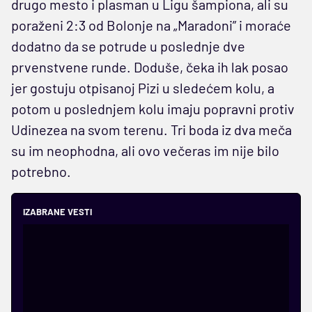
drugo mesto i plasman u Ligu šampiona, ali su
poraženi 2:3 od Bolonje na „Maradoni” i moraće
dodatno da se potrude u poslednje dve
prvenstvene runde. Doduše, čeka ih lak posao
jer gostuju otpisanoj Pizi u sledećem kolu, a
potom u poslednjem kolu imaju popravni protiv
Udinezea na svom terenu. Tri boda iz dva meča
su im neophodna, ali ovo večeras im nije bilo
potrebno.
IZABRANE VESTI