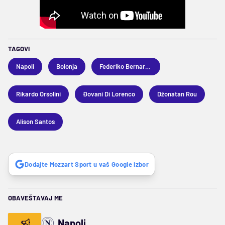
TAGOVI
Napoli
Bolonja
Federiko Bernardeski
Rikardo Orsolini
Đovani Di Lorenco
Džonatan Rou
Alison Santos
Dodajte Mozzart Sport u vaš Google izbor
OBAVEŠTAVAJ ME
Napoli