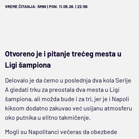
VREME ČITANJA: 5MIN | PON. 11.05.26. | 22:56
Otvoreno je i pitanje trećeg mesta u
Ligi šampiona
Delovalo je da ćemo u poslednja dva kola Serije
A gledati trku za preostala dva mesta u Ligi
šampiona, ali možda bude i za tri, jer je i Napoli
kiksom dodatno zakuvao već usijanu atmosferu
oko putnika u elitno takmičenje.
Mogli su Napolitanci večeras da obezbede