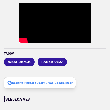
TAGOVI
Nenad Lalatović
Podkast "2x45"
Dodajte Mozzart Sport u vaš Google izbor
SLEDEĆA VEST