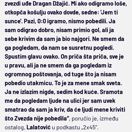
zvezdi uđe Dragan Džajić. Mi ako odigramo loše,
otkopča košulju ovako dovde, sedne: 'Jem ti
sunce'. Pazi, 0:0 igramo, nismo pobedili. Ja
sam odigrao dobro, nisam primio gol, ali ja
sebe krivim da sam ja bio najgori. Ne smem da
ga pogledam, da nam se susretnu pogledi.
Spustim glavu ovako. On priča šta priča, sve je
u pravu, ali ja ne smem da ga pogledam iz
ogromnog poštovanja, od tuge što ja nisam
pobedio utakmicu. To je za mene smak sveta.
Ja ne izlazim nigde, sedim kod kuće. Sramota
me da pogledam ljude na ulici jer sam uvek
smatrao da sam ja kriv, da će ljudi mene kriviti
što Zvezda nije pobedila“
, poručio je, između
ostalog,
Lalatović
u podkastu „2x45“.