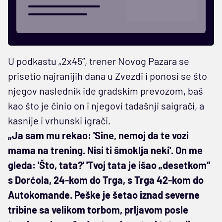
U podkastu „2x45“, trener Novog Pazara se
prisetio najranijih dana u Zvezdi i ponosi se što
njegov naslednik ide gradskim prevozom, baš
kao što je činio on i njegovi tadašnji saigrači, a
kasnije i vrhunski igrači.
„Ja sam mu rekao: 'Sine, nemoj da te vozi
mama na trening. Nisi ti šmoklja neki'. On me
gleda: 'Što, tata?' 'Tvoj tata je išao „desetkom“
s Dorćola, 24-kom do Trga, s Trga 42-kom do
Autokomande. Peške je šetao iznad severne
tribine sa velikom torbom, prljavom posle