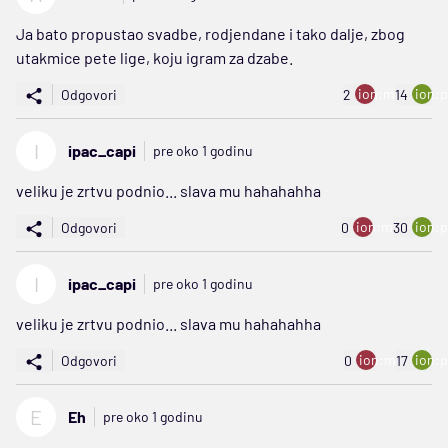
Ja bato propustao svadbe, rodjendane i tako dalje, zbog
utakmice pete lige, koju igram za dzabe.
ion:minus
ion:p
Odgovori
2
14
I
ipac_capi
pre oko 1 godinu
veliku je zrtvu podnio... slava mu hahahahha
ion:minus
ion:p
Odgovori
0
30
I
ipac_capi
pre oko 1 godinu
veliku je zrtvu podnio... slava mu hahahahha
ion:minus
ion:p
Odgovori
0
17
E
Eh
pre oko 1 godinu