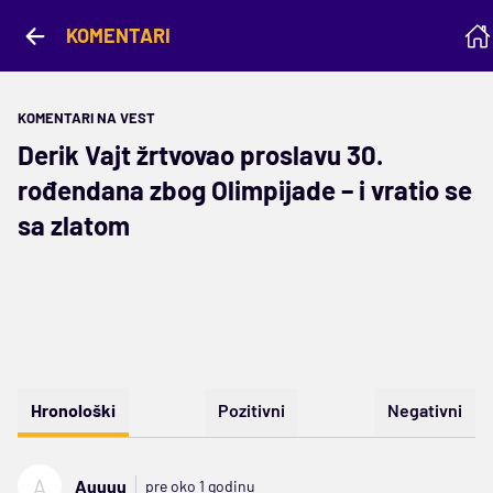
KOMENTARI
KOMENTARI NA VEST
Derik Vajt žrtvovao proslavu 30.
rođendana zbog Olimpijade – i vratio se
sa zlatom
Hronološki
Pozitivni
Negativni
A
Auuuu
pre oko 1 godinu