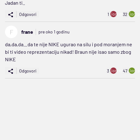
Jadan ti..
ion:minus
ion:p
Odgovori
1
32
F
frane
pre oko 1 godinu
da,da,da…da te nije NIKE ugurao na silu i pod moranjem ne
bi ti video reprezentaciju nikad! Braun nije isao samo zbog
NIKE
ion:minus
ion:p
Odgovori
3
47