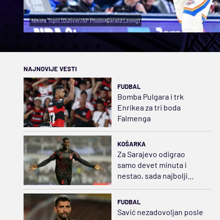
Nikola Topić (Guliver/AP Photo/Gerald Leong)
NAJNOVIJE VESTI
FUDBAL
Bomba Pulgara i trk
Enrikea za tri boda
Falmenga
KOŠARKA
Za Sarajevo odigrao
samo devet minuta i
nestao, sada najbolji
napadač u Brazilu
FUDBAL
Savić nezadovoljan posle