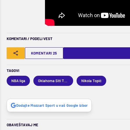
KOMENTARI / PODELI VEST
KOMENTARI 25
TAGOVI
NBA liga
Oklahoma Siti Tander
Nikola Topić
Dodajte Mozzart Sport u vaš Google izbor
OBAVEŠTAVAJ ME