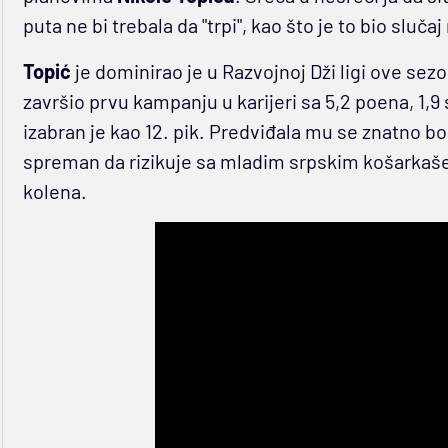
puta ne bi trebala da "trpi", kao što je to bio slučaj
Topić
je dominirao je u Razvojnoj Dži ligi ove se
završio prvu kampanju u karijeri sa 5,2 poena, 1,9
izabran je kao 12. pik. Predviđala mu se znatno bol
spreman da rizikuje sa mladim srpskim košarka
kolena.