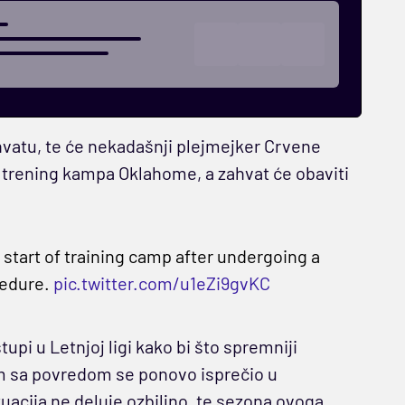
ahvatu, te će nekadašnji plejmejker Crvene
 trening kampa Oklahome, a zahvat će obaviti
 start of training camp after undergoing a
cedure.
pic.twitter.com/u1eZi9gvKC
upi u Letnjoj ligi kako bi što spremniji
 sa povredom se ponovo isprečio u
ituacija ne deluje ozbiljno, te sezona ovoga