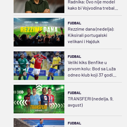
Radnika: Ovo nije model
kako bi Vojvodina trebalo
da izgleda
FUDBAL
Rezzime dana (nedelja):
Kiksirali portugalski
velikani i Hajduk
FUDBAL
Veliki kiks Benfike u
prvom kolu: Bod sa Luža
odneo klub koji 37 godina
nije igrao u prvoj ligi
FUDBAL
TRANSFERI (nedelja, 9.
avgust)
FUDBAL