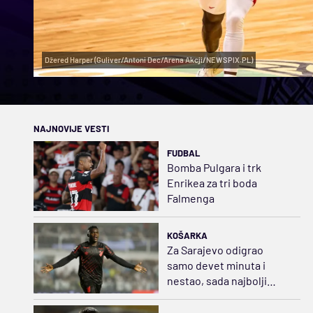
Džered Harper (Guliver/Antoni Dec/Arena Akcji/NEWSPIX.PL)
NAJNOVIJE VESTI
FUDBAL
Bomba Pulgara i trk
Enrikea za tri boda
Falmenga
KOŠARKA
Za Sarajevo odigrao
samo devet minuta i
nestao, sada najbolji
napadač u Brazilu