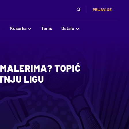
PRIJAVI SE
Košarka
Tenis
Ostalo
 MALERIMA? TOPIĆ
TNJU LIGU