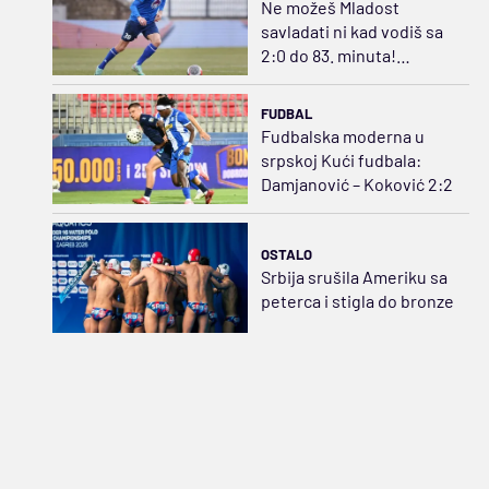
Ne možeš Mladost
savladati ni kad vodiš sa
2:0 do 83. minuta!
Ćirković sprečio Čukin
het-trik pobeda
FUDBAL
Fudbalska moderna u
srpskoj Kući fudbala:
Damjanović – Koković 2:2
OSTALO
Srbija srušila Ameriku sa
peterca i stigla do bronze