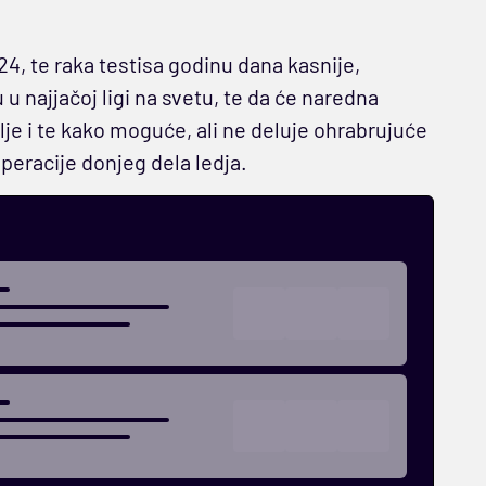
, te raka testisa godinu dana kasnije,
 u najjačoj ligi na svetu, te da će naredna
alje i te kako moguće, ali ne deluje ohrabrujuće
operacije donjeg dela ledja.