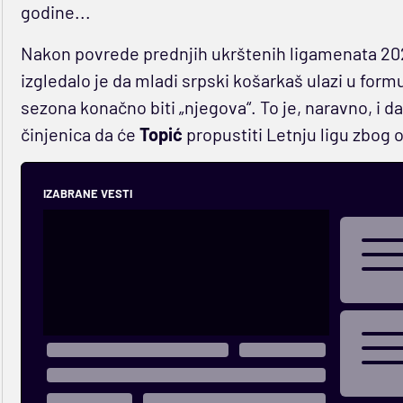
godine...
Nakon povrede prednjih ukrštenih ligamenata 2024
izgledalo je da mladi srpski košarkaš ulazi u formu
sezona konačno biti „njegova“. To je, naravno, i d
činjenica da će
Topić
propustiti Letnju ligu zbog 
IZABRANE VESTI