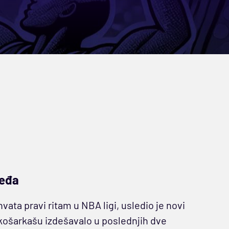
leđa
ata pravi ritam u NBA ligi, usledio je novi
košarkašu izdešavalo u poslednjih dve