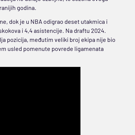
 ranijih godina.
zone, dok je u NBA odigrao deset utakmica i
 skokova i 4,4 asistencije. Na draftu 2024.
ja pozicija, međutim veliki broj ekipa nije bio
šem usled pomenute povrede ligamenata