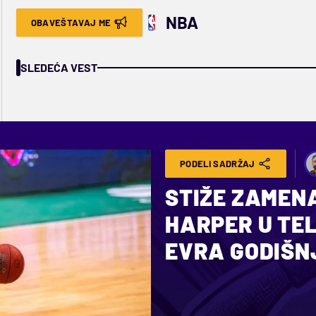
NBA
OBAVEŠTAVAJ ME
SLEDEĆA VEST
PODELI SADRŽAJ
STIŽE ZAMEN
HARPER U TEL
EVRA GODIŠN