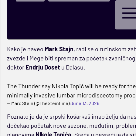
Kako je naveo
Mark Stajn
, radi se o rutinskom z
zvezde i Mege biti spreman za početak zvaničnog
doktor
Endrju Doset
u Dalasu.
The Thunder say Nikola Topić will be ready for the
minimally invasive lumbar microdiscectomy pro
— Marc Stein (@TheSteinLine)
June 13, 2026
Poznato je da je srpski košarkaš imao želju da nast
dočekao početak nove sezone, međutim, problem
planovima
NIkole Topića
. Sreća u nesreći ja da s