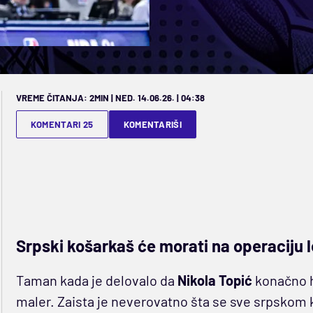
VREME ČITANJA: 2MIN | NED. 14.06.26. | 04:38
KOMENTARI 25
KOMENTARIŠI
Srpski košarkaš će morati na operaciju 
Taman kada je delovalo da
Nikola Topić
konačno hv
maler. Zaista je neverovatno šta se sve srpskom 