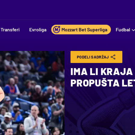
Transferi
Evroliga
Mozzart Bet Superliga
Fudbal
PODELI SADRŽAJ
IMA LI KRAJA
PROPUŠTA LE