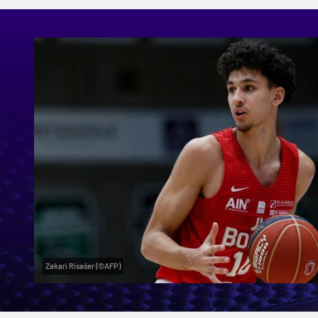
Zakari Risašer (©AFP)