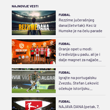
NAJNOVIJE VESTI
FUDBAL
Rezzime jučerašnjeg
dana (četvrtak): Kec iz
Humske je na čelu parade
FUDBAL
Oranje opet u modi:
Eredivizija u padu, ali je i
dalje magnet za najjače
klubove Evrope
FUDBAL
Igrajte na portugalsku
Zvezdu, Stefan Leković
očekuje istorijsku
sezonu
FUDBAL
NAJAVA DANA (petak, 7.