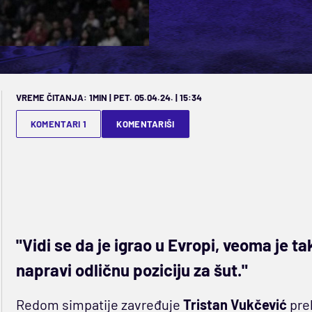
VREME ČITANJA: 1MIN | PET. 05.04.24. | 15:34
KOMENTARI 1
KOMENTARIŠI
"Vidi se da je igrao u Evropi, veoma je t
napravi odličnu poziciju za šut."
Redom simpatije zavređuje
Tristan Vukčević
prek