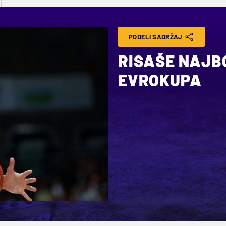
PODELI SADRŽAJ
RISAŠE NAJBO
EVROKUPA