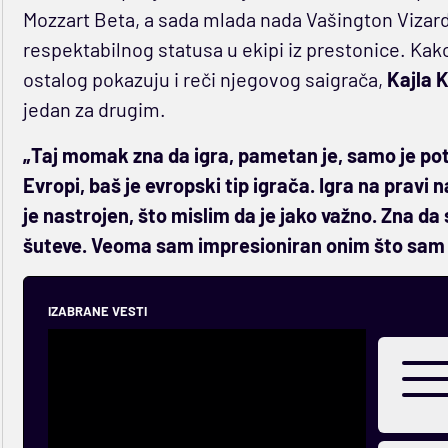
Mozzart Beta, a sada mlada nada Vašington Vizar
respektabilnog statusa u ekipi iz prestonice. Kako
ostalog pokazuju i reči njegovog saigrača,
Kajla 
jedan za drugim.
„Taj momak zna da igra, pametan je, samo je potre
Evropi, baš je evropski tip igrača. Igra na pravi 
je nastrojen, što mislim da je jako važno. Zna da
šuteve. Veoma sam impresioniran onim što sam 
IZABRANE VESTI