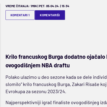
VREME ČITANJA: 1MIN | PET. 05.04.24. | 15:34
KOMENTARI 1
KOMENTARIŠI
Krilo francuskog Burga dodatno ojačalo 
ovogodišnjem NBA draftu
Polako ulazimo u deo sezone kada se dele individul
slomilo“ krilo francuskog Burga, Zakari Risaše koj
Evrokupa za sezonu 2023/24.
Najperspektivniji igrač finaliste ovogodišnjeg i