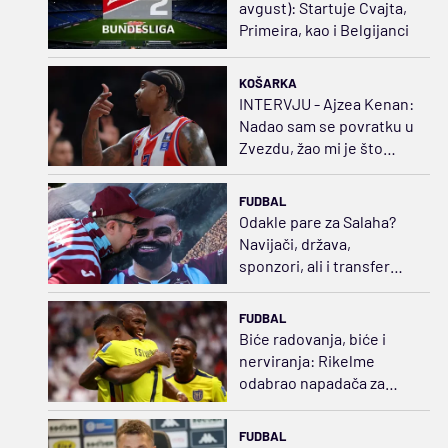
avgust): Startuje Cvajta,
Primeira, kao i Belgijanci
KOŠARKA
INTERVJU - Ajzea Kenan:
Nadao sam se povratku u
Zvezdu, žao mi je što
neće videti moje novo
telo
FUDBAL
Odakle pare za Salaha?
Navijači, država,
sponzori, ali i transfer
politika
FUDBAL
Biće radovanja, biće i
nerviranja: Rikelme
odabrao napadača za
Boku i razbuktao požar
strasti
FUDBAL