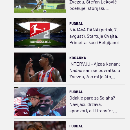
Zvezdu, Stefan Leković
očekuje istorijsku
sezonu
FUDBAL
NAJAVA DANA (petak, 7.
avgust): Startuje Cvajta,
Primeira, kao i Belgijanci
KOŠARKA
INTERVJU - Ajzea Kenan:
Nadao sam se povratku u
Zvezdu, žao mi je što
neće videti moje novo
telo
FUDBAL
Odakle pare za Salaha?
Navijači, država,
sponzori, ali i transfer
politika
FUDBAL