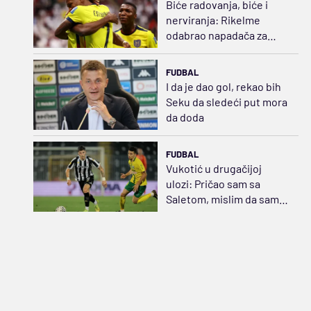
Biće radovanja, biće i
nerviranja: Rikelme
odabrao napadača za
Boku i razbuktao požar
strasti
FUDBAL
I da je dao gol, rekao bih
Seku da sledeći put mora
da doda
FUDBAL
Vukotić u drugačijoj
ulozi: Pričao sam sa
Saletom, mislim da sam
opravdao tu poziciju