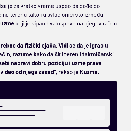
dsa je za kratko vreme uspeo da dođe do
 na terenu tako i u svlačionici što između
Kuzme
koji je sipao hvalospeve na njegov račun
bno da fizički ojača. Vidi se da je igrao u
način, razume kako da širi teren i takmičarski
 sebi napravi dobru poziciju i uzme prave
video od njega zasad“
, rekao je
Kuzma
.