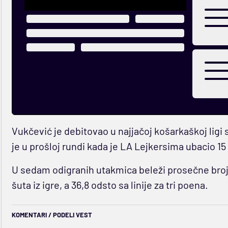
Vukčević je debitovao u najjačoj košarkaškoj ligi s
je u prošloj rundi kada je LA Lejkersima ubacio 1
U sedam odigranih utakmica beleži prosečne brojk
šuta iz igre, a 36,8 odsto sa linije za tri poena.
KOMENTARI / PODELI VEST