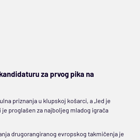
kandidaturu za prvog pika na
na priznanja u klupskoj košarci, a „led je
i je proglašen za najboljeg mladog igrača
zdanja drugorangiranog evropskog takmičenja je