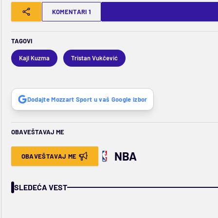
KOMENTARI 1
TAGOVI
Kajl Kuzma
Tristan Vukčević
Dodajte Mozzart Sport u vaš Google izbor
OBAVEŠTAVAJ ME
NBA
OBAVEŠTAVAJ ME
SLEDEĆA VEST