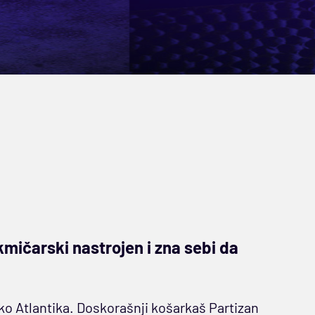
akmičarski nastrojen i zna sebi da
o Atlantika. Doskorašnji košarkaš Partizan