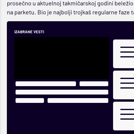
prosečno u aktuelnoj takmičarskoj godini beležio
na parketu. Bio je najbolji trojkaš regularne faze 
IZABRANE VESTI