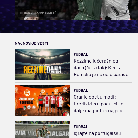
Tristan Vukčević (©AFP)
NAJNOVIJE VESTI
FUDBAL
Rezzime jučerašnjeg
dana (četvrtak): Kec iz
Humske je na čelu parade
FUDBAL
Oranje opet u modi:
Eredivizija u padu, ali je i
dalje magnet za najjače
klubove Evrope
FUDBAL
Igrajte na portugalsku