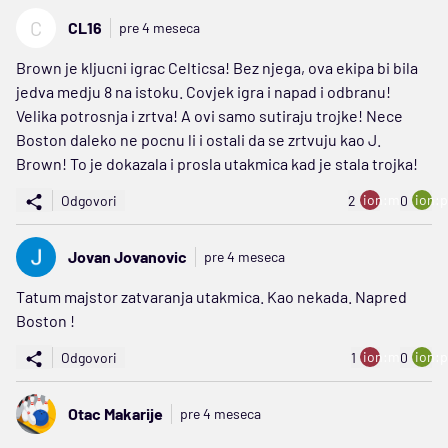
C
CL16
pre 4 meseca
Brown je kljucni igrac Celticsa! Bez njega, ova ekipa bi bila
jedva medju 8 na istoku. Covjek igra i napad i odbranu!
Velika potrosnja i zrtva! A ovi samo sutiraju trojke! Nece
Boston daleko ne pocnu li i ostali da se zrtvuju kao J.
Brown! To je dokazala i prosla utakmica kad je stala trojka!
ion:minus
ion:p
Odgovori
2
0
Jovan Jovanovic
pre 4 meseca
Tatum majstor zatvaranja utakmica. Kao nekada. Napred
Boston !
ion:minus
ion:p
Odgovori
1
0
Otac Makarije
pre 4 meseca