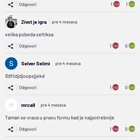
ion:minus
ion:p
Odgovori
1
1
Zivot je igra
pre 4 meseca
velika pobeda seltiksa
ion:minus
ion:p
Odgovori
1
0
Selver Selimi
pre 4 meseca
Đžfčdjdjoopsjjekd
ion:minus
ion:p
Odgovori
1
0
M
mrca9
pre 4 meseca
Taman se vraca u pravu formu kad je najpotrebnije
ion:minus
ion:p
Odgovori
1
0