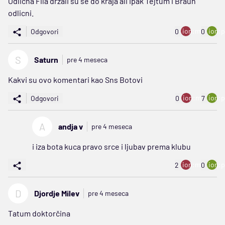
Odlicna Fila drzali su se do kraja ali ipak Tejtum i Braun
odlicni.
ion:minus
ion:p
Odgovori
0
0
S
Saturn
pre 4 meseca
Kakvi su ovo komentari kao Sns Botovi
ion:minus
ion:p
Odgovori
0
7
A
andja v
pre 4 meseca
i iza bota kuca pravo srce i ljubav prema klubu
ion:minus
ion:p
2
0
D
Djordje Milev
pre 4 meseca
Tatum doktorčina