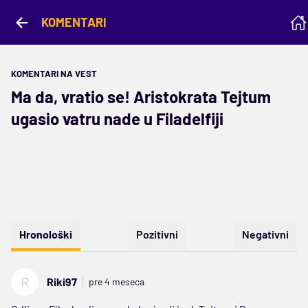
KOMENTARI
KOMENTARI NA VEST
Ma da, vratio se! Aristokrata Tejtum
ugasio vatru nade u Filadelfiji
Hronološki
Pozitivni
Negativni
R
Riki97
pre 4 meseca