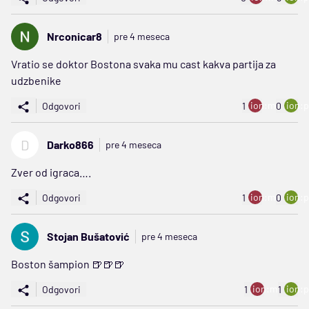
Nrconicar8
pre 4 meseca
Vratio se doktor Bostona svaka mu cast kakva partija za
udzbenike
ion:minus
ion:p
Odgovori
1
0
D
Darko866
pre 4 meseca
Zver od igraca….
ion:minus
ion:p
Odgovori
1
0
Stojan Bušatović
pre 4 meseca
Boston šampion 🍺🍺🍺
ion:minus
ion:p
Odgovori
1
1