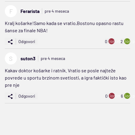
F
Ferarista
pre 4 meseca
Kralj košarke!Samo kada se vratio,Bostonu opasno rastu
šanse za finale NBA!
ion:minus
ion:p
Odgovori
0
2
S
suton3
pre 4 meseca
Kakav doktor košarke i ratnik. Vratio se posle najteže
povrede u sportu brzinom svetlosti, a igra faktički isto kao
pre nje
ion:minus
ion:p
Odgovori
0
6