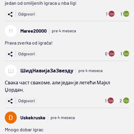
jedan od omiljenih igraca u nba ligi
ion:minus
ion:p
Odgovori
1
1
M
Maree20000
pre 4 meseca
Prava zverka od igrača!
ion:minus
ion:p
Odgovori
0
1
Ш
ШидНавијаЗаЗвезду
pre 4 meseca
Свака част свакоме, али један је летећи Мајкл
Џордан.
ion:minus
ion:p
Odgovori
1
2
Uskekruske
pre 4 meseca
Mnogo dobar igrac