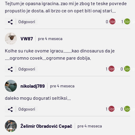
Tejtum je opasna igracina, zao mi je zbog te teske povrede
propustio je dosta, ali brzo ce on opet biti onaj stari...
ion:minus
ion:p
Odgovori
0
1
VW87
pre 4 meseca
Kolhe su ruke ovome igracu.......kao dinosaurus da je
....ogromno covek...ogromne pare dobija.
ion:minus
ion:p
Odgovori
1
0
nikoladj789
pre 4 meseca
daleko mogu dogurati seltiksi...
ion:minus
ion:p
Odgovori
1
0
Želimir Obradović Cepač
pre 4 meseca