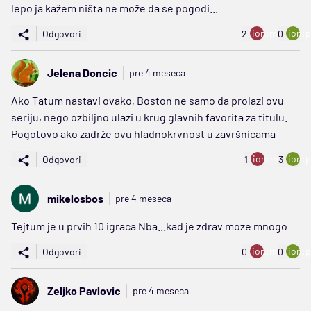
lepo ja kažem ništa ne može da se pogodi...
ion:minus
ion:p
Odgovori
2
0
Jelena Doncic
pre 4 meseca
Ako Tatum nastavi ovako, Boston ne samo da prolazi ovu
seriju, nego ozbiljno ulazi u krug glavnih favorita za titulu.
Pogotovo ako zadrže ovu hladnokrvnost u završnicama
ion:minus
ion:p
Odgovori
1
3
mikelosbos
pre 4 meseca
Tejtum je u prvih 10 igraca Nba...kad je zdrav moze mnogo
ion:minus
ion:p
Odgovori
0
0
Zeljko Pavlovic
pre 4 meseca