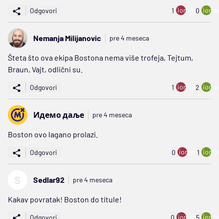
ion:minus
ion:p
Odgovori
1
0
Nemanja Milijanovic
pre 4 meseca
Šteta što ova ekipa Bostona nema više trofeja, Tejtum,
Braun, Vajt, odlični su.
ion:minus
ion:p
Odgovori
1
2
Идемо даље
pre 4 meseca
Boston ovo lagano prolazi.
ion:minus
ion:p
Odgovori
0
1
S
Sedlar92
pre 4 meseca
Kakav povratak! Boston do titule!
ion:minus
ion:p
Odgovori
0
5