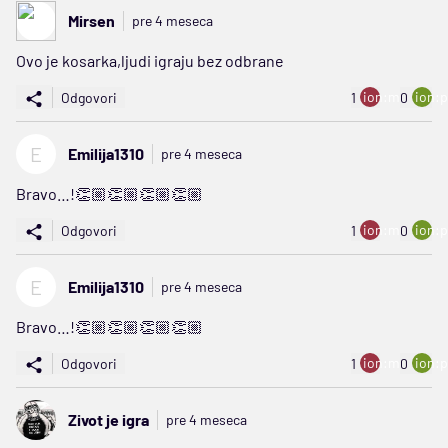
Mirsen
pre 4 meseca
Ovo je kosarka,ljudi igraju bez odbrane
ion:minus
ion:p
Odgovori
1
0
E
Emilija1310
pre 4 meseca
Bravo…!👏🏼👏🏼👏🏼👏🏼
ion:minus
ion:p
Odgovori
1
0
E
Emilija1310
pre 4 meseca
Bravo…!👏🏼👏🏼👏🏼👏🏼
ion:minus
ion:p
Odgovori
1
0
Zivot je igra
pre 4 meseca