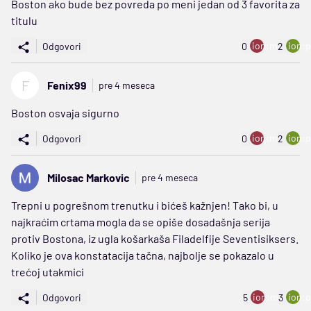
Boston ako bude bez povreda po meni jedan od 3 favorita za
titulu
ion:minus
ion:p
Odgovori
0
2
F
Fenix99
pre 4 meseca
Boston osvaja sigurno
ion:minus
ion:p
Odgovori
0
2
Milosac Markovic
pre 4 meseca
Trepni u pogrešnom trenutku i bićeš kažnjen! Tako bi, u
najkraćim crtama mogla da se opiše dosadašnja serija
protiv Bostona, iz ugla košarkaša Filadelfije Seventisiksers.
Koliko je ova konstatacija tačna, najbolje se pokazalo u
trećoj utakmici
ion:minus
ion:p
Odgovori
5
3