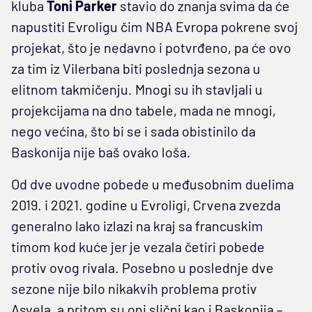
kluba
Toni Parker
stavio do znanja svima da će
napustiti Evroligu čim NBA Evropa pokrene svoj
projekat, što je nedavno i potvrđeno, pa će ovo
za tim iz Vilerbana biti poslednja sezona u
elitnom takmičenju. Mnogi su ih stavljali u
projekcijama na dno tabele, mada ne mnogi,
nego većina, što bi se i sada obistinilo da
Baskonija nije baš ovako loša.
Od dve uvodne pobede u međusobnim duelima
2019. i 2021. godine u Evroligi, Crvena zvezda
generalno lako izlazi na kraj sa francuskim
timom kod kuće jer je vezala četiri pobede
protiv ovog rivala. Posebno u poslednje dve
sezone nije bilo nikakvih problema protiv
Asvela, a pritom su oni slični kao i Baskonija –