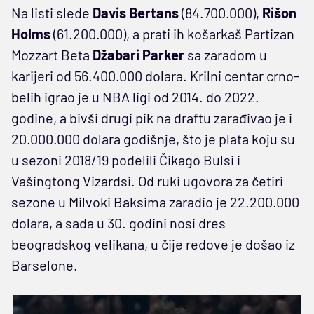
Na listi slede
Davis Bertans
(84.700.000),
Rišon
Holms
(61.200.000), a prati ih košarkaš Partizan
Mozzart Beta
Džabari Parker
sa zaradom u
karijeri od 56.400.000 dolara. Krilni centar crno-
belih igrao je u NBA ligi od 2014. do 2022.
godine, a bivši drugi pik na draftu zarađivao je i
20.000.000 dolara godišnje, što je plata koju su
u sezoni 2018/19 podelili Čikago Bulsi i
Vašingtong Vizardsi. Od ruki ugovora za četiri
sezone u Milvoki Baksima zaradio je 22.200.000
dolara, a sada u 30. godini nosi dres
beogradskog velikana, u čije redove je došao iz
Barselone.