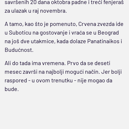
savršenih 20 dana oktobra padne i treći fenjeraš
za ulazak u raj novembra.
A tamo, kao što je pomenuto, Crvena zvezda ide
u Suboticu na gostovanje i vraća se u Beograd
na još dve utakmice, kada dolaze Panatinaikos i
Budućnost.
Ali do tada ima vremena. Prvo da se deseti
mesec završi na najbolji mogući način. Jer bolji
raspored - u ovom trenutku - nije mogao da
bude.