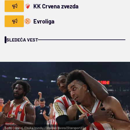
KK Crvena zvezda
Evroliga
SLEDEĆA VEST
Semi Odželej, Ebuka Izundu i Džordan Nvora (Starsport)