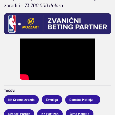
zaradili –
73.700.000 dolara
.
TAGOVI
KK Crvena zvezda
Evroliga
Donatas Motiejunas
Džabari Parker
KK Partizan
Čima Moneke