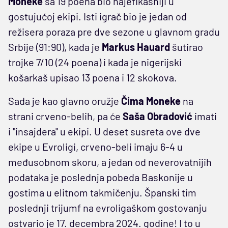
Moneke
sa 19 poena bio najefikasniji u
gostujućoj ekipi. Isti igrač bio je jedan od
režisera poraza pre dve sezone u glavnom gradu
Srbije (91:90), kada je
Markus Hauard
šutirao
trojke 7/10 (24 poena) i kada je nigerijski
košarkaš upisao 13 poena i 12 skokova.
Sada je kao glavno oružje
Čima Moneke
na
strani crveno-belih, pa će
Saša Obradović
imati
i "insajdera" u ekipi. U deset susreta ove dve
ekipe u Evroligi, crveno-beli imaju 6-4 u
međusobnom skoru, a jedan od neverovatnijih
podataka je poslednja pobeda Baskonije u
gostima u elitnom takmičenju. Španski tim
poslednji trijumf na evroligaškom gostovanju
ostvario je 17. decembra 2024. godine! I to u