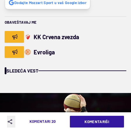
Dodajte Mozzart Sport u vaš Google izbor
OBAVEŠTAVAJ ME
KK Crvena zvezda
Evroliga
SLEDEĆA VEST
KOMENTARI 20
KOMENTARIŠI