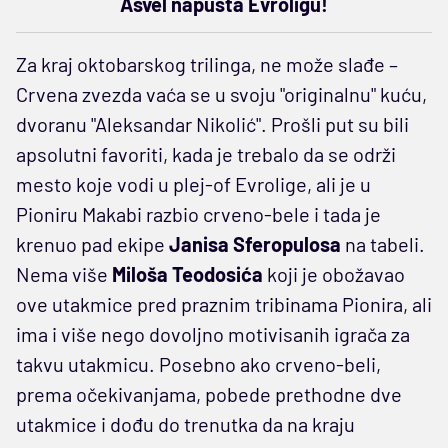
Asvel napušta Evroligu!
Za kraj oktobarskog trilinga, ne može slađe –
Crvena zvezda vaća se u svoju "originalnu" kuću,
dvoranu "Aleksandar Nikolić". Prošli put su bili
apsolutni favoriti, kada je trebalo da se održi
mesto koje vodi u plej-of Evrolige, ali je u
Pioniru Makabi razbio crveno-bele i tada je
krenuo pad ekipe
Janisa Sferopulosa
na tabeli.
Nema više
Miloša Teodosića
koji je obožavao
ove utakmice pred praznim tribinama Pionira, ali
ima i više nego dovoljno motivisanih igrača za
takvu utakmicu. Posebno ako crveno-beli,
prema očekivanjama, pobede prethodne dve
utakmice i dođu do trenutka da na kraju