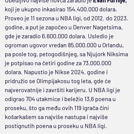
koji je ukupno inkasirao 154.400.000 dolara.
Proveo je 11 sezona u NBA ligi, od 2012. do 2023.
godine, a put je započeo u Denver Nagetsima,
gde je zaradio 6.600.000 dolara. Usledio je
ogroman ugovor vredan 85.000.000 u Orlandu,
pa posle tog, petogodišnjeg, sa Njujork Niksima
je potpisao na četiri godine za 73.000.000
dolara. Napustio je Nikse 2024. godine i
pridružio se Olimpijakosu tog leta, gde će
najverovatnije i završiti karijeru. U NBA ligi je
odigrao 704 utakmice i beležio 13,6 poena u
proseku, što ga među ovih 119 igrača čini
košarkašem sa najviše nastupa i najviše
postignutih poena u proseku u NBA ligi.