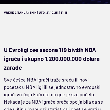
VREME ČITANJA: 5MIN | UTO. 21.10.25. | 11:18
U Evroligi ove sezone 119 bivših NBA
igrača i ukupno 1.200.000.000 dolara
zarade
Sve češće NBA igrači traže sreću ili novi
početak u NBA ligi ili se jednostavno evropski
igrači vraćaju kući i tamo gde je sve počelo.
Nekada je za NBA igrače preča opcija bila da se
ode u Kinu, 'nabudži' statistika i opet se vrati u