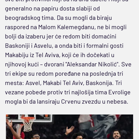
generalno na papiru dosta slabiji od
beogradskog tima. Da su mogli da biraju
raspored na Malom Kalemegdanu, ne bi mogli
bolji da izaberu jer će redom biti domaćini
Baskoniji i Asvelu, a onda biti i formalni gosti
Makabiju iz Tel Aviva, koji će ih dočekati u
njihovoj kući – dvorani "Aleksandar Nikolić". Sve
tri ekipe su redom poređane na poslednja tri
mesta: Asvel, Makabi Tel Aviv, Baskonija. Tri
vezane pobede protiv tri najlošija tima Evrolige
mogla bi da lansiraju Crvenu zvezdu u nebesa.