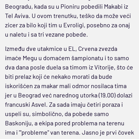
Beogradu, kada su u Pioniru pobedili Makabi iz
Tel Aviva. U ovom trenutku, teško da može veći
zicer za bilo koji tim u Evroligi, posebno za onaj
u naletu i sa tri vezane pobede.
Između dve utakmice u EL, Crvena zvezda
imaće Megu u domaćem šampionatu i to samo
dva dana posle duela sa timom iz Vitorije, što će
biti prelaz koji će nekako morati da bude
iskorišćen za makar mali odmor nosilaca tima
jer u Beograd već narednog utorka (19.00) dolazi
francuski Asvel. Za sada imaju četiri poraza i
uspeli su, simbolično, da pobede samo
Baskoniju, a ekipa pored problema na terenu
ima i '"probleme" van terena. Jasno je prvi čovek