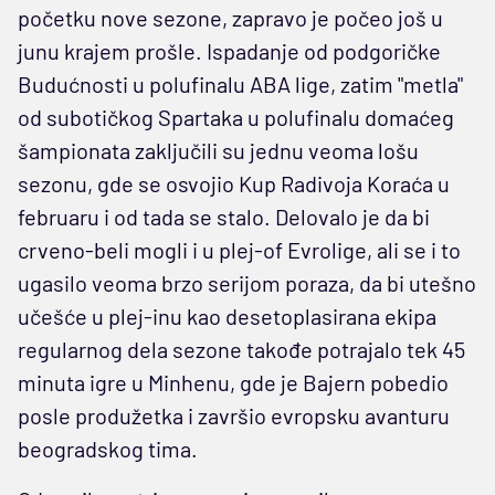
početku nove sezone, zapravo je počeo još u
junu krajem prošle. Ispadanje od podgoričke
Budućnosti u polufinalu ABA lige, zatim "metla"
od subotičkog Spartaka u polufinalu domaćeg
šampionata zaključili su jednu veoma lošu
sezonu, gde se osvojio Kup Radivoja Koraća u
februaru i od tada se stalo. Delovalo je da bi
crveno-beli mogli i u plej-of Evrolige, ali se i to
ugasilo veoma brzo serijom poraza, da bi utešno
učešće u plej-inu kao desetoplasirana ekipa
regularnog dela sezone takođe potrajalo tek 45
minuta igre u Minhenu, gde je Bajern pobedio
posle produžetka i završio evropsku avanturu
beogradskog tima.