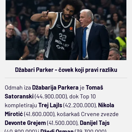
Džabari Parker - čovek koji pravi razliku
Odmah iza
Džabarija Parkera
je
Tomaš
Satoranski
(44.900.000), dok Top 10
kompletiraju
Trej Lajls
(42.200.000),
Nikola
Mirotić
(41.600.000), košarkaš Crvene zvezde
Devonte Grejem
(41.500.000),
Danijel Tajs
(40.800.000) i
Džedi Osman
(39.300.000).