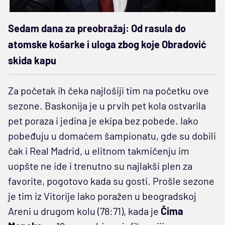
Sedam dana za preobražaj: Od rasula do
atomske košarke i uloga zbog koje Obradović
skida kapu
Za početak ih čeka najlošiji tim na početku ove
sezone. Baskonija je u prvih pet kola ostvarila
pet poraza i jedina je ekipa bez pobede. Iako
pobeđuju u domaćem šampionatu, gde su dobili
čak i Real Madrid, u elitnom takmičenju im
uopšte ne ide i trenutno su najlakši plen za
favorite, pogotovo kada su gosti. Prošle sezone
je tim iz Vitorije lako poražen u beogradskoj
Areni u drugom kolu (78:71), kada je
Čima