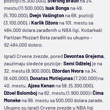
poziciji (15.300.000),
Sterling Braun
na 24.
mestu (11.500.000),
Isak Bonga
na 49.
(5.700.000),
Dvejn Vašington
na 69. poziciji
(3.100.000), i
Karlik Džons
na 101. mestu sa
464.000 dolara zarađenih u NBA ligi. Košarkaši
Partizan Mozzart Beta zaradili su ukupno –
92.464.000 dolara
.
Igrači Crvene zvezde, pored
Devontea Grejema
,
zauzimaju sledeće pozicije:
Semi Odželej
je na
32. mestu (8.900.000),
Džordan Nvora
na 34.
(8.400.000),
Donatas Motiejunas
(7.200.000) na
40. mestu,
Ajzea Kenan
na 58. (5.300.000),
Džoel Bolomboj
na 82. mestu (1.900.000) i
Čima
Moneke
na 99. mestu sa 500.000 dolara zarade.
Ukupno su igrači Crvene zvezde u NBA ligi