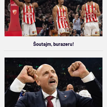
Šoutajm, burazeru!