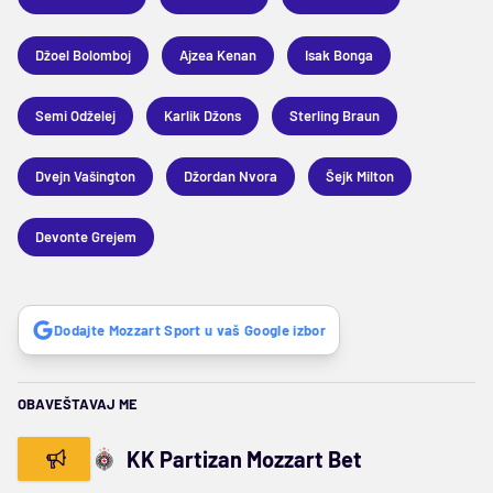
Džoel Bolomboj
Ajzea Kenan
Isak Bonga
Semi Odželej
Karlik Džons
Sterling Braun
Dvejn Vašington
Džordan Nvora
Šejk Milton
Devonte Grejem
Dodajte Mozzart Sport u vaš Google izbor
OBAVEŠTAVAJ ME
KK Partizan Mozzart Bet