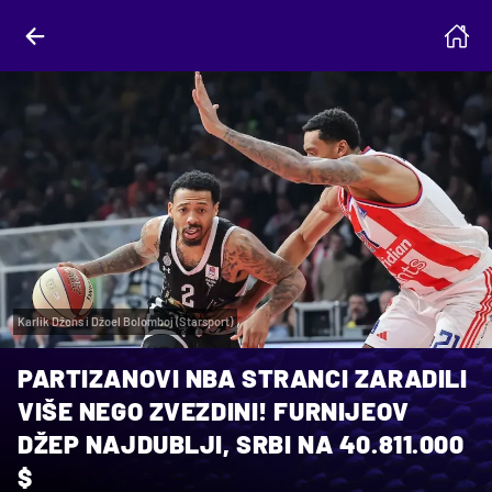
Karlik Džons i Džoel Bolomboj (Starsport)
PARTIZANOVI NBA STRANCI ZARADILI
VIŠE NEGO ZVEZDINI! FURNIJEOV
DŽEP NAJDUBLJI, SRBI NA 40.811.000
$