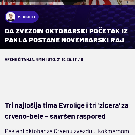
M. ĐINĐIĆ
DA ZVEZDIN OKTOBARSKI POČETAK IZ
PAKLA POSTANE NOVEMBARSKI RAJ
VREME ČITANJA: 5MIN | UTO. 21.10.25. | 11:18
Tri najlošija tima Evrolige i tri 'zicera' za
crveno-bele – savršen raspored
Pakleni oktobar za Crvenu zvezdu u košmarnom