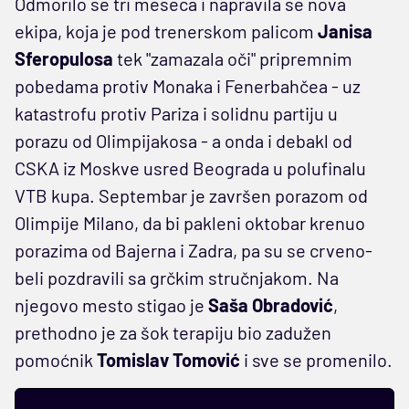
Odmorilo se tri meseca i napravila se nova
ekipa, koja je pod trenerskom palicom
Janisa
Sferopulosa
tek "zamazala oči" pripremnim
pobedama protiv Monaka i Fenerbahčea - uz
katastrofu protiv Pariza i solidnu partiju u
porazu od Olimpijakosa - a onda i debakl od
CSKA iz Moskve usred Beograda u polufinalu
VTB kupa. Septembar je završen porazom od
Olimpije Milano, da bi pakleni oktobar krenuo
porazima od Bajerna i Zadra, pa su se crveno-
beli pozdravili sa grčkim stručnjakom. Na
njegovo mesto stigao je
Saša Obradović
,
prethodno je za šok terapiju bio zadužen
pomoćnik
Tomislav Tomović
i sve se promenilo.