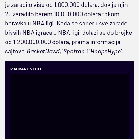
je zaradilo više od 1.000.000 dolara, dok je njih
29 zaradilo barem 10.000.000 dolara tokom
boravka u NBA ligi. Kada se saberu sve zarade
bivših NBA igrača u NBA ligi, dolazi se do brojke
od 1.200.000.000 dolara, prema informacija
sajtova '
BasketNews',
'
Spotrac'
i '
HoopsHype'
.
IZABRANE VESTI