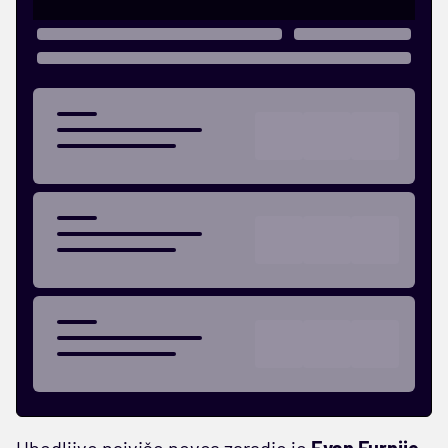
Ubedljivo najviše novca zaradio je
Evan Furnije,