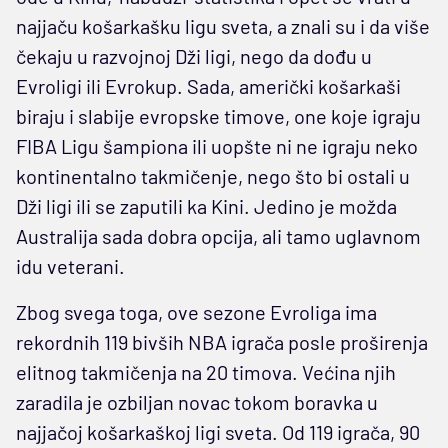
najjaču košarkašku ligu sveta, a znali su i da više
čekaju u razvojnoj Dži ligi, nego da dođu u
Evroligi ili Evrokup. Sada, američki košarkaši
biraju i slabije evropske timove, one koje igraju
FIBA Ligu šampiona ili uopšte ni ne igraju neko
kontinentalno takmičenje, nego što bi ostali u
Dži ligi ili se zaputili ka Kini. Jedino je možda
Australija sada dobra opcija, ali tamo uglavnom
idu veterani.
Zbog svega toga, ove sezone Evroliga ima
rekordnih 119 bivših NBA igrača posle proširenja
elitnog takmičenja na 20 timova. Većina njih
zaradila je ozbiljan novac tokom boravka u
najjačoj košarkaškoj ligi sveta. Od 119 igrača, 90