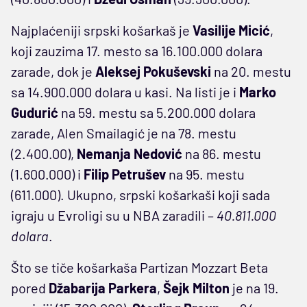
Najplaćeniji srpski košarkaš je
Vasilije Micić
,
koji zauzima 17. mesto sa 16.100.000 dolara
zarade, dok je
Aleksej Pokuševski
na 20. mestu
sa 14.900.000 dolara u kasi. Na listi je i
Marko
Gudurić
na 59. mestu sa 5.200.000 dolara
zarade, Alen Smailagić je na 78. mestu
(2.400.00),
Nemanja Nedović
na 86. mestu
(1.600.000) i
Filip Petrušev
na 95. mestu
(611.000). Ukupno, srpski košarkaši koji sada
igraju u Evroligi su u NBA zaradili –
40.811.000
dolara
.
Što se tiče košarkaša Partizan Mozzart Beta
pored
Džabarija Parkera
,
Šejk Milton
je na 19.