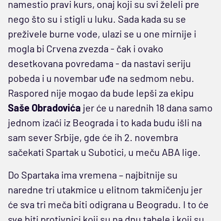
namestio pravi kurs, onaj koji su svi želeli pre
nego što su i stigli u luku. Sada kada su se
preživele burne vode, ulazi se u one mirnije i
mogla bi Crvena zvezda - čak i ovako
desetkovana povredama - da nastavi seriju
pobeda i u novembar uđe na sedmom nebu.
Raspored nije mogao da bude lepši za ekipu
Saše Obradovića
jer će u narednih 18 dana samo
jednom izaći iz Beograda i to kada budu išli na
sam sever Srbije, gde će ih 2. novembra
sačekati Spartak u Subotici, u meču ABA lige.
Do Spartaka ima vremena – najbitnije su
naredne tri utakmice u elitnom takmičenju jer
će sva tri meča biti odigrana u Beogradu. I to će
sve biti protivnici koji su na dnu tabele i koji su