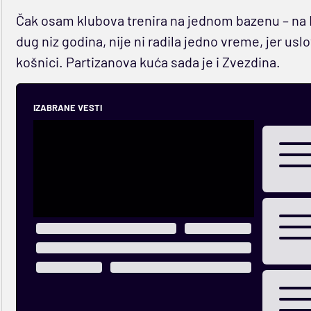
Čak osam klubova trenira na jednom bazenu – na B
dug niz godina, nije ni radila jedno vreme, jer uslo
košnici. Partizanova kuća sada je i Zvezdina.
IZABRANE VESTI