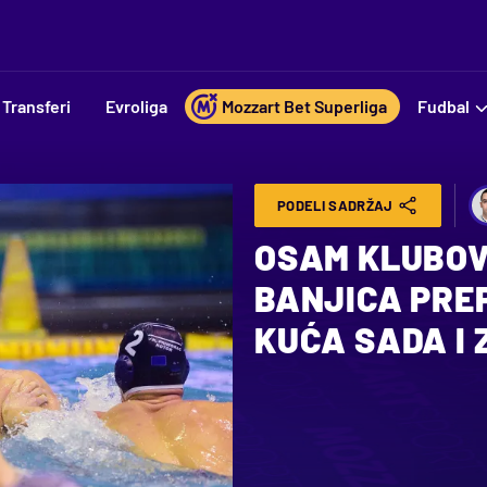
Transferi
Evroliga
Mozzart Bet Superliga
Fudbal
PODELI SADRŽAJ
OSAM KLUBOV
BANJICA PRE
KUĆA SADA I 