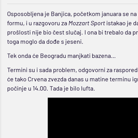
Osposobljena je Banjica, početkom januara se na
formu, i u razgovoru za
Mozzart Sport
istakao je d
prošlosti nije bio čest slučaj. I ona bi trebalo da 
toga moglo da dođe s jeseni.
Tek onda će Beogradu manjkati bazena…
Termini su i sada problem, odgovorni za raspored 
će tako Crvena zvezda danas u matine terminu igr
počinje u 14.00. Tada je bilo lufta.