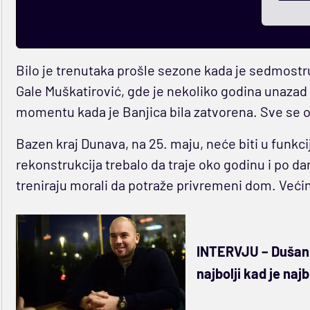
Bilo je trenutaka prošle sezone kada je sedmostr
Gale Muškatirović, gde je nekoliko godina unaza
momentu kada je Banjica bila zatvorena. Sve se 
Bazen kraj Dunava, na 25. maju, neće biti u funkci
rekonstrukcija trebalo da traje oko godinu i po dan
treniraju morali da potraže privremeni dom. Većina
INTERVJU – Dušan 
najbolji kad je najb