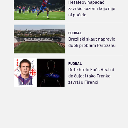
Hetafeov napadač
završio sezonu koja nije
ni počela
FUDBAL
Brazilski skaut napravio
dupli problem Partizanu
FUDBAL
Dete htelo kući, Real ni
da čuje: I tako Franko
završi u Firenci