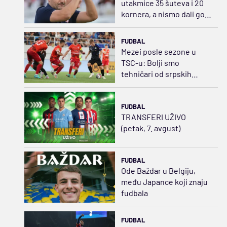
utakmice 35 šuteva i 20
kornera, a nismo dali gol!
Očekujem da ga damo iz
prekida
FUDBAL
Mezei posle sezone u
TSC-u: Bolji smo
tehničari od srpskih
igrača
FUDBAL
TRANSFERI UŽIVO
(petak, 7. avgust)
FUDBAL
Ode Baždar u Belgiju,
među Japance koji znaju
fudbala
FUDBAL