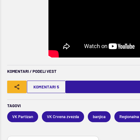
KOMENTARI / PODELI VEST
KOMENTARI 5
TAGOVI
VK Partizan
VK Crvena zvezda
banjica