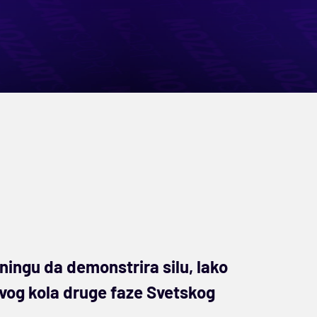
ningu da demonstrira silu, lako
vog kola druge faze Svetskog