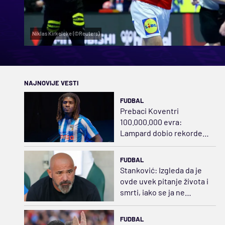
Niklas Kirkeleke (©Reuters)
NAJNOVIJE VESTI
FUDBAL
Prebaci Koventri
100.000.000 evra:
Lampard dobio rekordera
iz Danske
FUDBAL
Stanković: Izgleda da je
ovde uvek pitanje života i
smrti, iako se ja ne
slažem sa tim
FUDBAL