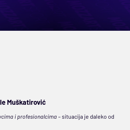
le Muškatirović
ivcima i profesionalcima –
situacija je daleko od