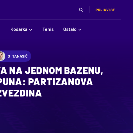
PRIJAVI SE
Košarka
Tenis
Ostalo
S. TANASIĆ
A NA JEDNOM BAZENU,
PUNA: PARTIZANOVA
ZVEZDINA