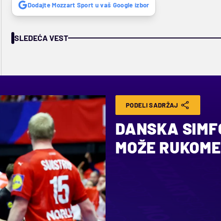
Dodajte Mozzart Sport u vaš Google izbor
SLEDEĆA VEST
PODELI SADRŽAJ
DANSKA SIMFO
MOŽE RUKOME