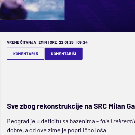
VREME ČITANJA: 2MIN | SRE. 22.01.25. | 09:24
KOMENTARI 5
KOMENTARIŠI
Sve zbog rekonstrukcije na SRC Milan Ga
Beograd je u deficitu sa bazenima
– fale i rekreat
dobre, a od ove zime je poprilično loša.