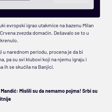
uki evropski igrao utakmice na bazenu Milan
d Crvena zvezda domaćin. Dešavalo se to u
okrenulo.
ji u narednom periodu, procena je da bi
a, pa su svi klubovi koji na njemu igraju i
 ih se skućila na Banjici.
Mandić: Mislili su da nemamo pojma! Srbi su
itnije