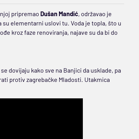
 njoj pripremao
Dušan Mandić
, održavao je
a su elementarni uslovi tu. Voda je topla, što u
prođe kroz faze renoviranja, najave su da bi do
se dovijaju kako sve na Banjici da usklade, pa
ati protiv zagrebačke Mladosti. Utakmica