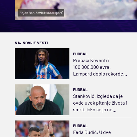
Bojan Banićević (©Starsport)
NAJNOVIJE VESTI
FUDBAL
Prebaci Koventri
100.000.000 evra:
Lampard dobio rekordera
iz Danske
FUDBAL
Stanković: Izgleda da je
ovde uvek pitanje života i
smrti, iako se ja ne
slažem sa tim
FUDBAL
Feđa Dudić: U dve