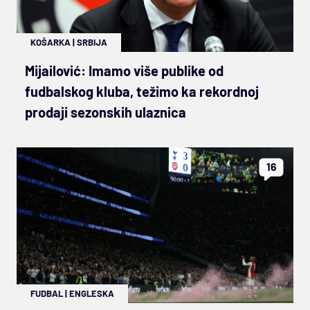
KOŠARKA
|
SRBIJA
Mijailović: Imamo više publike od
fudbalskog kluba, težimo ka rekordnoj
prodaji sezonskih ulaznica
16
FUDBAL
|
ENGLESKA