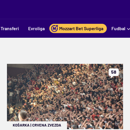
Transferi
Evroliga
Mozzart Bet Superliga
Fudbal
58
KOŠARKA
|
CRVENA ZVEZDA