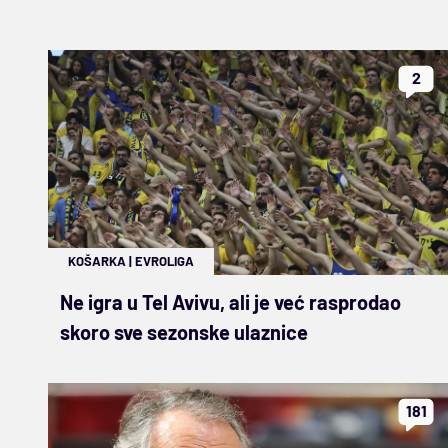
2
KOŠARKA
|
EVROLIGA
Ne igra u Tel Avivu, ali je već rasprodao
skoro sve sezonske ulaznice
181