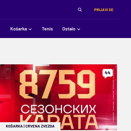
PRIJAVI SE
Košarka
Tenis
Ostalo
44
KOŠARKA
|
CRVENA ZVEZDA