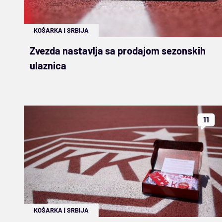
KOŠARKA
|
SRBIJA
Zvezda nastavlja sa prodajom sezonskih
ulaznica
11
KOŠARKA
|
SRBIJA