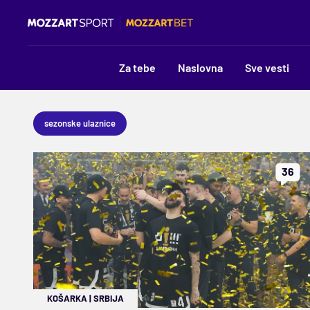
Za tebe
Naslovna
Sve vesti
sezonske ulaznice
36
KOŠARKA
|
SRBIJA