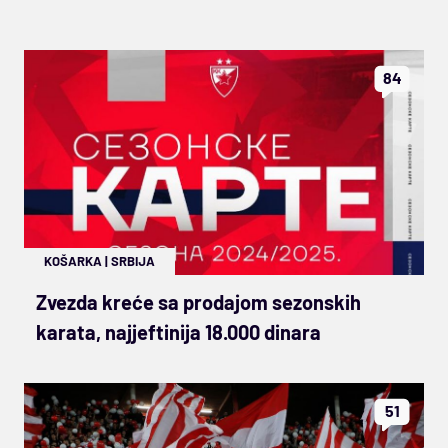
84
KOŠARKA
|
SRBIJA
Zvezda kreće sa prodajom sezonskih
karata, najjeftinija 18.000 dinara
51